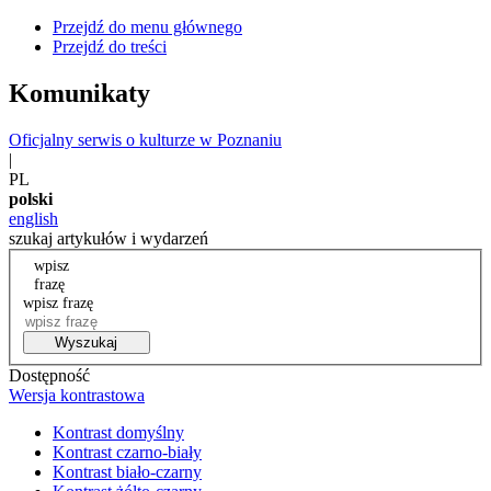
Przejdź do menu głównego
Przejdź do treści
Komunikaty
Oficjalny serwis o kulturze w Poznaniu
|
PL
polski
english
szukaj artykułów i wydarzeń
wpisz
frazę
wpisz frazę
Wyszukaj
Dostępność
Wersja kontrastowa
Kontrast domyślny
Kontrast czarno-biały
Kontrast biało-czarny