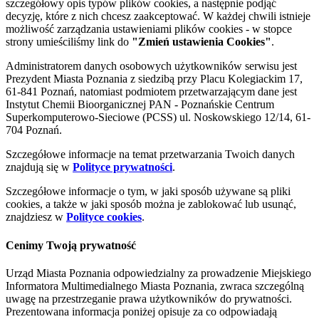
szczegółowy opis typów plików cookies, a następnie podjąć
decyzję, które z nich chcesz zaakceptować. W każdej chwili istnieje
możliwość zarządzania ustawieniami plików cookies - w stopce
strony umieściliśmy link do
"Zmień ustawienia Cookies"
.
Administratorem danych osobowych użytkowników serwisu jest
Prezydent Miasta Poznania z siedzibą przy Placu Kolegiackim 17,
61-841 Poznań, natomiast podmiotem przetwarzającym dane jest
Instytut Chemii Bioorganicznej PAN - Poznańskie Centrum
Superkomputerowo-Sieciowe (PCSS) ul. Noskowskiego 12/14, 61-
704 Poznań.
Szczegółowe informacje na temat przetwarzania Twoich danych
znajdują się w
Polityce prywatności
.
Szczegółowe informacje o tym, w jaki sposób używane są pliki
cookies, a także w jaki sposób można je zablokować lub usunąć,
znajdziesz w
Polityce cookies
.
Cenimy Twoją prywatność
Urząd Miasta Poznania odpowiedzialny za prowadzenie Miejskiego
Informatora Multimedialnego Miasta Poznania, zwraca szczególną
uwagę na przestrzeganie prawa użytkowników do prywatności.
Prezentowana informacja poniżej opisuje za co odpowiadają