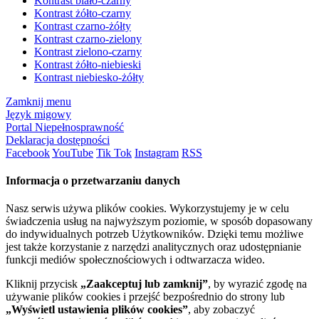
Kontrast biało-czarny
Kontrast żółto-czarny
Kontrast czarno-żółty
Kontrast czarno-zielony
Kontrast zielono-czarny
Kontrast żółto-niebieski
Kontrast niebiesko-żółty
Zamknij menu
Język migowy
Portal Niepełnosprawność
Deklaracja dostępności
Facebook
YouTube
Tik Tok
Instagram
RSS
Informacja o przetwarzaniu danych
Nasz serwis używa plików cookies. Wykorzystujemy je w celu
świadczenia usług na najwyższym poziomie, w sposób dopasowany
do indywidualnych potrzeb Użytkowników. Dzięki temu możliwe
jest także korzystanie z narzędzi analitycznych oraz udostępnianie
funkcji mediów społecznościowych i odtwarzacza wideo.
Kliknij przycisk
„Zaakceptuj lub zamknij”
, by wyrazić zgodę na
używanie plików cookies i przejść bezpośrednio do strony lub
„Wyświetl ustawienia plików cookies”
, aby zobaczyć