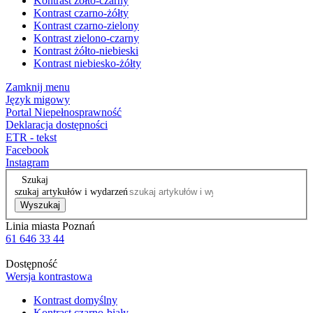
Kontrast żółto-czarny
Kontrast czarno-żółty
Kontrast czarno-zielony
Kontrast zielono-czarny
Kontrast żółto-niebieski
Kontrast niebiesko-żółty
Zamknij menu
Język migowy
Portal Niepełnosprawność
Deklaracja dostępności
ETR - tekst
Facebook
Instagram
Szukaj
szukaj artykułów i wydarzeń
Wyszukaj
Linia miasta Poznań
61 646 33 44
Dostępność
Wersja kontrastowa
Kontrast domyślny
Kontrast czarno-biały