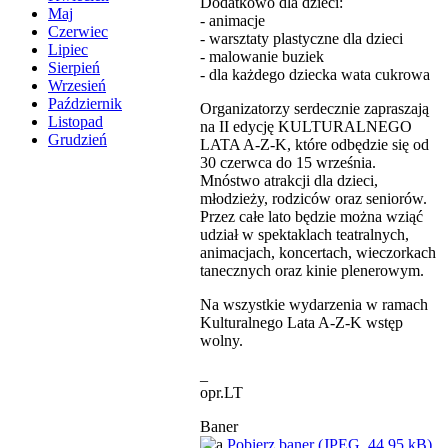
Dodatkowo dla dzieci:
Maj
- animacje
Czerwiec
- warsztaty plastyczne dla dzieci
Lipiec
- malowanie buziek
Sierpień
- dla każdego dziecka wata cukrowa
Wrzesień
Październik
Organizatorzy serdecznie zapraszają
Listopad
na II edycję KULTURALNEGO
Grudzień
LATA A-Z-K, które odbędzie się od
30 czerwca do 15 września.
Mnóstwo atrakcji dla dzieci,
młodzieży, rodziców oraz seniorów.
Przez całe lato będzie można wziąć
udział w spektaklach teatralnych,
animacjach, koncertach, wieczorkach
tanecznych oraz kinie plenerowym.
Na wszystkie wydarzenia w ramach
Kulturalnego Lata A-Z-K wstęp
wolny.
_
opr.LT
Baner
Pobierz baner (JPEG, 44,95 kB)