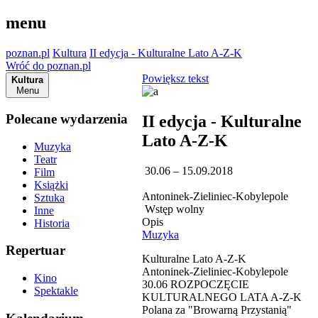
menu
poznan.pl
Kultura
II edycja - Kulturalne Lato A-Z-K
Wróć do poznan.pl
Powiększ tekst
Kultura
Menu
Polecane wydarzenia
II edycja - Kulturalne
Lato A-Z-K
Muzyka
Teatr
30.06 – 15.09.2018
Film
Książki
Antoninek-Zieliniec-Kobylepole
Sztuka
Wstęp wolny
Inne
Opis
Historia
Muzyka
Repertuar
Kulturalne Lato A-Z-K
Antoninek-Zieliniec-Kobylepole
Kino
30.06 ROZPOCZĘCIE
Spektakle
KULTURALNEGO LATA A-Z-K
Polana za "Browarną Przystanią"