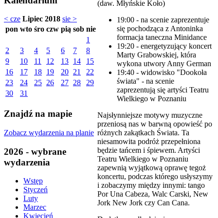
Kalendarium
(daw. Młyńskie Koło)
< cze
Lipiec 2018
sie >
19:00 - na scenie zaprezentuje
się pochodząca z Antoninka
pon
wto
śro
czw
pią
sob
nie
formacja taneczna Minidance
1
19:20 - energetyzujący koncert
2
3
4
5
6
7
8
Marty Grabowskiej, która
9
10
11
12
13
14
15
wykona utwory Anny German
16
17
18
19
20
21
22
19:40 - widowisko "Dookoła
świata" - na scenie
23
24
25
26
27
28
29
zaprezentują się artyści Teatru
30
31
Wielkiego w Poznaniu
Znajdź na mapie
Najsłynniejsze motywy muzyczne
przeniosą nas w barwną opowieść po
Zobacz wydarzenia na planie
różnych zakątkach Świata. Ta
niesamowita podróż przepełniona
będzie tańcem i śpiewem. Artyści
2026 - wybrane
Teatru Wielkiego w Poznaniu
wydarzenia
zapewnią wyjątkową oprawę tegoż
koncertu, podczas którego usłyszymy
Wstęp
i zobaczymy między innymi: tango
Styczeń
Por Una Cabeza, Walc Carski, New
Luty
Jork New Jork czy Can Cana.
Marzec
Kwiecień