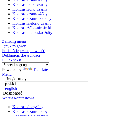
Kontrast biało-czarny
Kontrast żółto-czarny
Kontrast czarno-żółty
Kontrast czarno-zielony
Kontrast zielono-czarny
Kontrast żółto-niebieski
Kontrast niebiesko-żółty
Zamknij menu
Język migowy
Portal Niepełnosprawność
Deklaracja dostępności
ETR - tekst
Powered by
Translate
Menu
Język strony
polski
english
Dostępność
Wersja kontrastowa
Kontrast domyślny
Kontrast czarno-biały