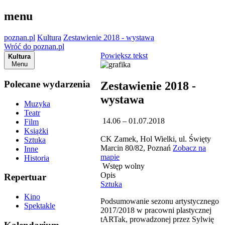
menu
poznan.pl
Kultura
Zestawienie 2018 - wystawa
Wróć do poznan.pl
Powiększ tekst
Kultura
Menu
Polecane wydarzenia
Zestawienie 2018 -
wystawa
Muzyka
Teatr
14.06 – 01.07.2018
Film
Książki
CK Zamek, Hol Wielki, ul. Święty
Sztuka
Marcin 80/82, Poznań
Zobacz na
Inne
mapie
Historia
Wstęp wolny
Opis
Repertuar
Sztuka
Kino
Podsumowanie sezonu artystycznego
Spektakle
2017/2018 w pracowni plastycznej
tARTak, prowadzonej przez Sylwię