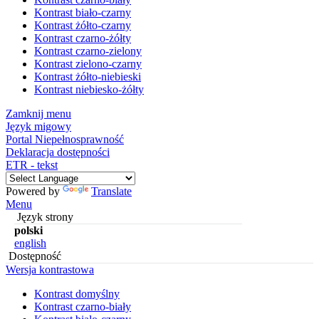
Kontrast biało-czarny
Kontrast żółto-czarny
Kontrast czarno-żółty
Kontrast czarno-zielony
Kontrast zielono-czarny
Kontrast żółto-niebieski
Kontrast niebiesko-żółty
Zamknij menu
Język migowy
Portal Niepełnosprawność
Deklaracja dostępności
ETR - tekst
Powered by
Translate
Menu
Język strony
polski
english
Dostępność
Wersja kontrastowa
Kontrast domyślny
Kontrast czarno-biały