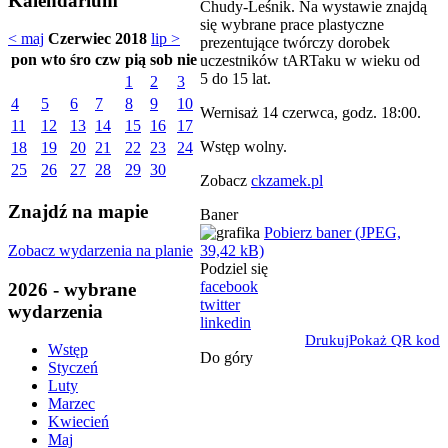
Kalendarium
Chudy-Leśnik. Na wystawie znajdą
się wybrane prace plastyczne
< maj
Czerwiec 2018
lip >
prezentujące twórczy dorobek
pon
wto
śro
czw
pią
sob
nie
uczestników tARTaku w wieku od
5 do 15 lat.
1
2
3
4
5
6
7
8
9
10
Wernisaż 14 czerwca, godz. 18:00.
11
12
13
14
15
16
17
Wstęp wolny.
18
19
20
21
22
23
24
25
26
27
28
29
30
Zobacz
ckzamek.pl
Znajdź na mapie
Baner
Pobierz baner (JPEG,
Zobacz wydarzenia na planie
39,42 kB)
Podziel się
facebook
2026 - wybrane
twitter
wydarzenia
linkedin
Drukuj
Pokaż QR kod
Wstęp
Do góry
Styczeń
Luty
Marzec
Kwiecień
Maj