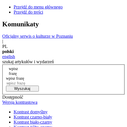
Przejdź do menu głównego
Przejdź do treści
Komunikaty
Oficjalny serwis o kulturze w Poznaniu
|
PL
polski
english
szukaj artykułów i wydarzeń
wpisz
frazę
wpisz frazę
Wyszukaj
Dostępność
Wersja kontrastowa
Kontrast domyślny
Kontrast czarno-biały
Kontrast biało-czarny