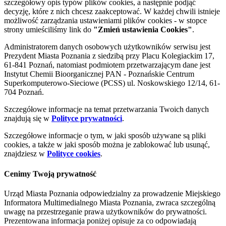
szczegółowy opis typów plików cookies, a następnie podjąć
decyzję, które z nich chcesz zaakceptować. W każdej chwili istnieje
możliwość zarządzania ustawieniami plików cookies - w stopce
strony umieściliśmy link do
"Zmień ustawienia Cookies"
.
Administratorem danych osobowych użytkowników serwisu jest
Prezydent Miasta Poznania z siedzibą przy Placu Kolegiackim 17,
61-841 Poznań, natomiast podmiotem przetwarzającym dane jest
Instytut Chemii Bioorganicznej PAN - Poznańskie Centrum
Superkomputerowo-Sieciowe (PCSS) ul. Noskowskiego 12/14, 61-
704 Poznań.
Szczegółowe informacje na temat przetwarzania Twoich danych
znajdują się w
Polityce prywatności
.
Szczegółowe informacje o tym, w jaki sposób używane są pliki
cookies, a także w jaki sposób można je zablokować lub usunąć,
znajdziesz w
Polityce cookies
.
Cenimy Twoją prywatność
Urząd Miasta Poznania odpowiedzialny za prowadzenie Miejskiego
Informatora Multimedialnego Miasta Poznania, zwraca szczególną
uwagę na przestrzeganie prawa użytkowników do prywatności.
Prezentowana informacja poniżej opisuje za co odpowiadają