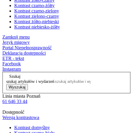
Kontrast żółto-czarny
Kontrast czarno-żółty
Kontrast czarno-zielony
Kontrast zielono-czarny
Kontrast żółto-niebieski
Kontrast niebiesko-żółty
Zamknij menu
Język migowy
Portal Niepełnosprawność
Deklaracja dostępności
ETR - tekst
Facebook
Instagram
Szukaj
szukaj artykułów i wydarzeń
Wyszukaj
Linia miasta Poznań
61 646 33 44
Dostępność
Wersja kontrastowa
Kontrast domyślny
Kontrast czarno-biały