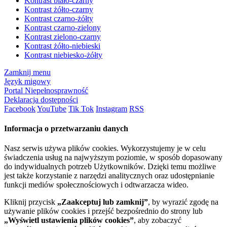
Kontrast biało-czarny
Kontrast żółto-czarny
Kontrast czarno-żółty
Kontrast czarno-zielony
Kontrast zielono-czarny
Kontrast żółto-niebieski
Kontrast niebiesko-żółty
Zamknij menu
Język migowy
Portal Niepełnosprawność
Deklaracja dostępności
Facebook
YouTube
Tik Tok
Instagram
RSS
Informacja o przetwarzaniu danych
Nasz serwis używa plików cookies. Wykorzystujemy je w celu
świadczenia usług na najwyższym poziomie, w sposób dopasowany
do indywidualnych potrzeb Użytkowników. Dzięki temu możliwe
jest także korzystanie z narzędzi analitycznych oraz udostępnianie
funkcji mediów społecznościowych i odtwarzacza wideo.
Kliknij przycisk
„Zaakceptuj lub zamknij”
, by wyrazić zgodę na
używanie plików cookies i przejść bezpośrednio do strony lub
„Wyświetl ustawienia plików cookies”
, aby zobaczyć