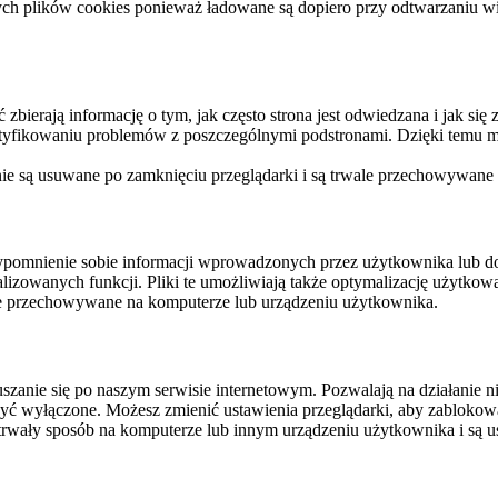
ych plików cookies ponieważ ładowane są dopiero przy odtwarzaniu wid
ierają informację o tym, jak często strona jest odwiedzana i jak się z 
ntyfikowaniu problemów z poszczególnymi podstronami. Dzięki temu mo
 nie są usuwane po zamknięciu przeglądarki i są trwale przechowywane
rzypomnienie sobie informacji wprowadzonych przez użytkownika lub 
nalizowanych funkcji. Pliki te umożliwiają także optymalizację użytko
ale przechowywane na komputerze lub urządzeniu użytkownika.
szanie się po naszym serwisie internetowym. Pozwalają na działanie ni
yć wyłączone. Możesz zmienić ustawienia przeglądarki, aby zablokować
trwały sposób na komputerze lub innym urządzeniu użytkownika i są u