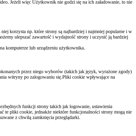
eo. Jeżeli więc Użytkownik nie godzi się na ich załadowanie, to nie
niej korzysta np. które strony są najbardziej i najmniej popularne i w
żemy ulepszać zawartość i wydajność strony i uczynić ją bardziej
 na komputerze lub urządzeniu użytkownika.
dokonanych przez niego wyborów (takich jak język, wyrażone zgody)
wania witryny po zalogowaniu się.Pliki cookie wpływające na
ezbędnych funkcji strony takich jak logowanie, ustawienia
 te pliki cookie, jednakże niektóre funkcjonalności strony mogą nie
suwane z chwilą zamknięcia przeglądarki.