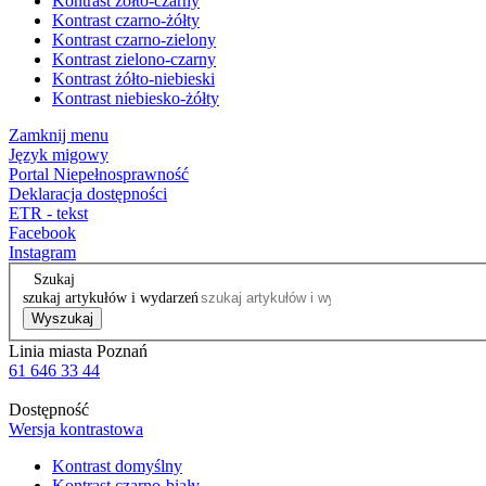
Kontrast żółto-czarny
Kontrast czarno-żółty
Kontrast czarno-zielony
Kontrast zielono-czarny
Kontrast żółto-niebieski
Kontrast niebiesko-żółty
Zamknij menu
Język migowy
Portal Niepełnosprawność
Deklaracja dostępności
ETR - tekst
Facebook
Instagram
Szukaj
szukaj artykułów i wydarzeń
Wyszukaj
Linia miasta Poznań
61 646 33 44
Dostępność
Wersja kontrastowa
Kontrast domyślny
Kontrast czarno-biały