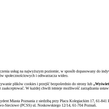
dczenia usług na najwyższym poziomie, w sposób dopasowany do indy
diów społecznościowych i odtwarzacza wideo.
żywanie plików cookies i przejść bezpośrednio do strony lub
„Wyświetl
sz zaakceptować. W każdej chwili istnieje możliwość zarządzania ustaw
ent Miasta Poznania z siedzibą przy Placu Kolegiackim 17, 61-841 P
o-Sieciowe (PCSS) ul. Noskowskiego 12/14, 61-704 Poznań.