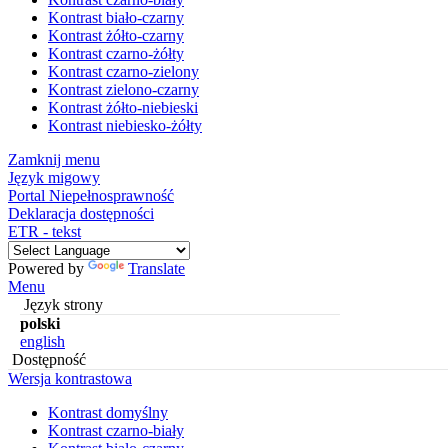
Kontrast biało-czarny
Kontrast żółto-czarny
Kontrast czarno-żółty
Kontrast czarno-zielony
Kontrast zielono-czarny
Kontrast żółto-niebieski
Kontrast niebiesko-żółty
Zamknij menu
Język migowy
Portal Niepełnosprawność
Deklaracja dostępności
ETR - tekst
Powered by
Translate
Menu
Język strony
polski
english
Dostępność
Wersja kontrastowa
Kontrast domyślny
Kontrast czarno-biały