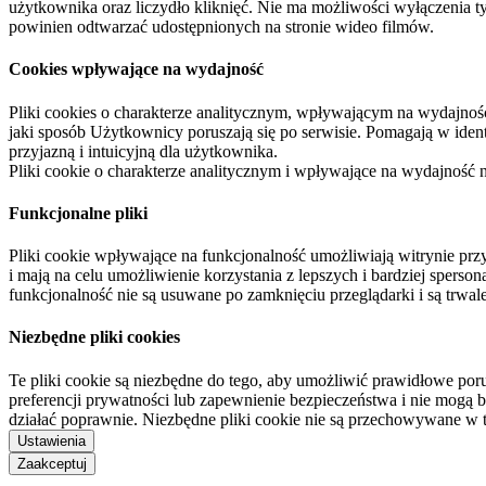
użytkownika oraz liczydło kliknięć. Nie ma możliwości wyłączenia t
powinien odtwarzać udostępnionych na stronie wideo filmów.
Cookies wpływające na wydajność
Pliki cookies o charakterze analitycznym, wpływającym na wydajność zb
jaki sposób Użytkownicy poruszają się po serwisie. Pomagają w ide
przyjazną i intuicyjną dla użytkownika.
Pliki cookie o charakterze analitycznym i wpływające na wydajność
Funkcjonalne pliki
Pliki cookie wpływające na funkcjonalność umożliwiają witrynie p
i mają na celu umożliwienie korzystania z lepszych i bardziej sperso
funkcjonalność nie są usuwane po zamknięciu przeglądarki i są trw
Niezbędne pliki cookies
Te pliki cookie są niezbędne do tego, aby umożliwić prawidłowe poru
preferencji prywatności lub zapewnienie bezpieczeństwa i nie mogą b
działać poprawnie. Niezbędne pliki cookie nie są przechowywane w 
Ustawienia
Zaakceptuj