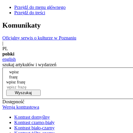
Przejdź do menu głównego
Przejdź do treści
Komunikaty
Oficjalny serwis o kulturze w Poznaniu
|
PL
polski
english
szukaj artykułów i wydarzeń
wpisz
frazę
wpisz frazę
Wyszukaj
Dostępność
Wersja kontrastowa
Kontrast domyślny
Kontrast czarno-biały
Kontrast biało-czarny