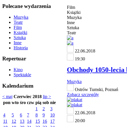
Polecane wydarzenia
Film
Książki
Muzyka
Muzyka
Teatr
Inne
Film
Sztuka
Książki
Teatr
Sztuka
Inne
Historia
22.06.2018
Repertuar
19:30
Obchody 1050-lecia 
Kino
Spektakle
Muzyka
Kalendarium
Ostrów Tumski, Poznań
Zobacz szczegóły
< maj
Czerwiec 2018
lip >
pon
wto
śro
czw
pią
sob
nie
1
2
3
22.06.2018
4
5
6
7
8
9
10
20:00
11
12
13
14
15
16
17