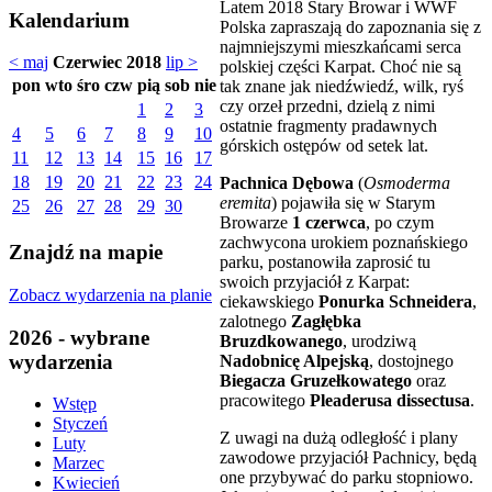
Latem 2018 Stary Browar i WWF
Kalendarium
Polska zapraszają do zapoznania się z
najmniejszymi mieszkańcami serca
< maj
Czerwiec 2018
lip >
polskiej części Karpat. Choć nie są
pon
wto
śro
czw
pią
sob
nie
tak znane jak niedźwiedź, wilk, ryś
czy orzeł przedni, dzielą z nimi
1
2
3
ostatnie fragmenty pradawnych
4
5
6
7
8
9
10
górskich ostępów od setek lat.
11
12
13
14
15
16
17
18
19
20
21
22
23
24
Pachnica Dębowa
(
Osmoderma
eremita
) pojawiła się w Starym
25
26
27
28
29
30
Browarze
1 czerwca
, po czym
zachwycona urokiem poznańskiego
Znajdź na mapie
parku, postanowiła zaprosić tu
swoich przyjaciół z Karpat:
Zobacz wydarzenia na planie
ciekawskiego
Ponurka Schneidera
,
zalotnego
Zagłębka
2026 - wybrane
Bruzdkowanego
, urodziwą
wydarzenia
Nadobnicę Alpejską
, dostojnego
Biegacza Gruzełkowatego
oraz
pracowitego
Pleaderusa dissectusa
.
Wstęp
Styczeń
Z uwagi na dużą odległość i plany
Luty
zawodowe przyjaciół Pachnicy, będą
Marzec
one przybywać do parku stopniowo.
Kwiecień