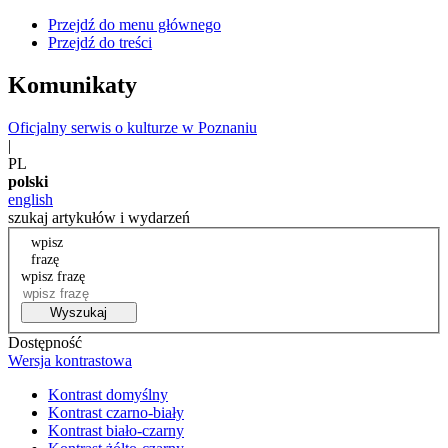
Przejdź do menu głównego
Przejdź do treści
Komunikaty
Oficjalny serwis o kulturze w Poznaniu
|
PL
polski
english
szukaj artykułów i wydarzeń
wpisz
frazę
wpisz frazę
Wyszukaj
Dostępność
Wersja kontrastowa
Kontrast domyślny
Kontrast czarno-biały
Kontrast biało-czarny