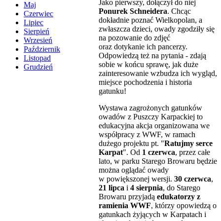
Jako pierwszy, dołączył do niej
Maj
Ponurek Schneidera
. Chcąc
Czerwiec
dokładnie poznać Wielkopolan, a
Lipiec
zwłaszcza dzieci, owady zgodziły się
Sierpień
na pozowanie do zdjęć
Wrzesień
oraz dotykanie ich pancerzy.
Październik
Odpowiedzą też na pytania - zdają
Listopad
sobie w końcu sprawę, jak duże
Grudzień
zainteresowanie wzbudza ich wygląd,
miejsce pochodzenia i historia
gatunku!
Wystawa zagrożonych gatunków
owadów z Puszczy Karpackiej to
edukacyjna akcja organizowana we
współpracy z WWF, w ramach
dużego projektu pt. "
Ratujmy serce
Karpat
". Od
1 czerwca
, przez całe
lato, w parku Starego Browaru będzie
można oglądać owady
w powiększonej wersji.
30 czerwca
,
21 lipca
i
4 sierpnia
, do Starego
Browaru przyjadą
edukatorzy z
ramienia WWF
, którzy opowiedzą o
gatunkach żyjących w Karpatach i