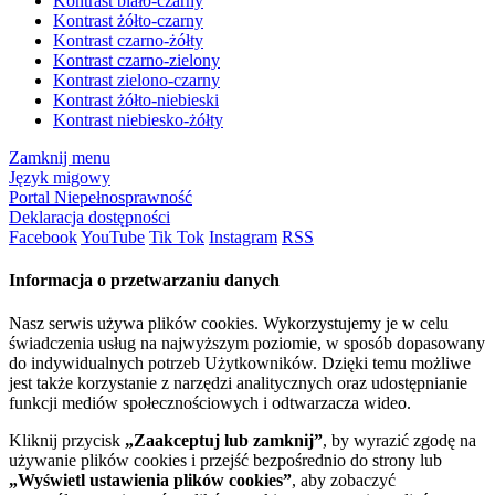
Kontrast biało-czarny
Kontrast żółto-czarny
Kontrast czarno-żółty
Kontrast czarno-zielony
Kontrast zielono-czarny
Kontrast żółto-niebieski
Kontrast niebiesko-żółty
Zamknij menu
Język migowy
Portal Niepełnosprawność
Deklaracja dostępności
Facebook
YouTube
Tik Tok
Instagram
RSS
Informacja o przetwarzaniu danych
Nasz serwis używa plików cookies. Wykorzystujemy je w celu
świadczenia usług na najwyższym poziomie, w sposób dopasowany
do indywidualnych potrzeb Użytkowników. Dzięki temu możliwe
jest także korzystanie z narzędzi analitycznych oraz udostępnianie
funkcji mediów społecznościowych i odtwarzacza wideo.
Kliknij przycisk
„Zaakceptuj lub zamknij”
, by wyrazić zgodę na
używanie plików cookies i przejść bezpośrednio do strony lub
„Wyświetl ustawienia plików cookies”
, aby zobaczyć