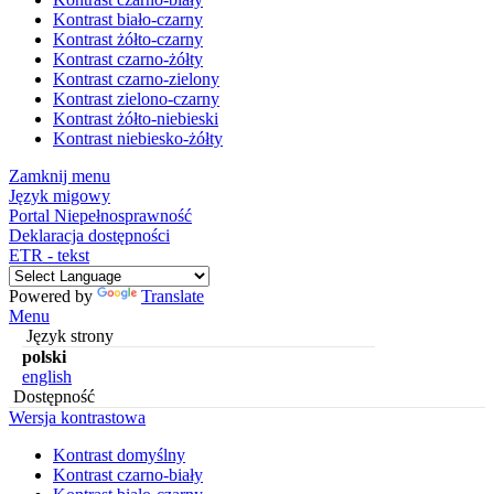
Kontrast biało-czarny
Kontrast żółto-czarny
Kontrast czarno-żółty
Kontrast czarno-zielony
Kontrast zielono-czarny
Kontrast żółto-niebieski
Kontrast niebiesko-żółty
Zamknij menu
Język migowy
Portal Niepełnosprawność
Deklaracja dostępności
ETR - tekst
Powered by
Translate
Menu
Język strony
polski
english
Dostępność
Wersja kontrastowa
Kontrast domyślny
Kontrast czarno-biały