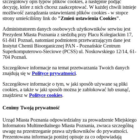
szczegółowy opis typów plików cookies, a następnie podjąć
decyzję, które z nich chcesz zaakceptować. W każdej chwili istnieje
możliwość zarządzania ustawieniami plików cookies - w stopce
strony umieściliśmy link do
"Zmień ustawienia Cookies"
.
Administratorem danych osobowych użytkowników serwisu jest
Prezydent Miasta Poznania z siedzibą przy Placu Kolegiackim 17,
61-841 Poznań, natomiast podmiotem przetwarzającym dane jest
Instytut Chemii Bioorganicznej PAN - Poznańskie Centrum
Superkomputerowo-Sieciowe (PCSS) ul. Noskowskiego 12/14, 61-
704 Poznań.
Szczegółowe informacje na temat przetwarzania Twoich danych
znajdują się w
Polityce prywatności
.
Szczegółowe informacje o tym, w jaki sposób używane są pliki
cookies, a także w jaki sposób można je zablokować lub usunąć,
znajdziesz w
Polityce cookies
.
Cenimy Twoją prywatność
Urząd Miasta Poznania odpowiedzialny za prowadzenie Miejskiego
Informatora Multimedialnego Miasta Poznania, zwraca szczególną
uwagę na przestrzeganie prawa użytkowników do prywatności.
Prezentowana informacja poniżej opisuje za co odpowiadają