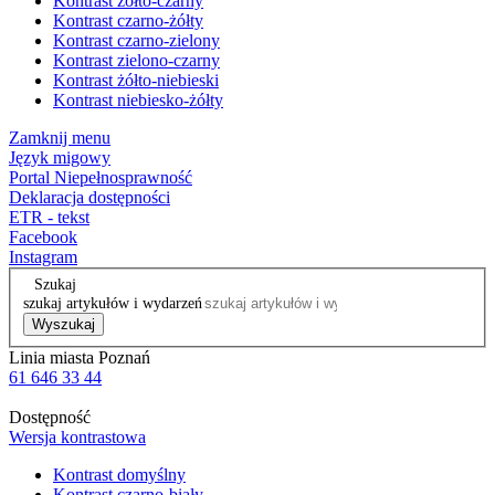
Kontrast żółto-czarny
Kontrast czarno-żółty
Kontrast czarno-zielony
Kontrast zielono-czarny
Kontrast żółto-niebieski
Kontrast niebiesko-żółty
Zamknij menu
Język migowy
Portal Niepełnosprawność
Deklaracja dostępności
ETR - tekst
Facebook
Instagram
Szukaj
szukaj artykułów i wydarzeń
Wyszukaj
Linia miasta Poznań
61 646 33 44
Dostępność
Wersja kontrastowa
Kontrast domyślny
Kontrast czarno-biały