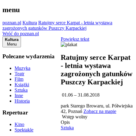
menu
poznan.pl
Kultura
Ratujmy serce Karpat - letnia wystawa
zagrożonych gatunków Puszczy Karpackiej
Wróć do poznan.pl
Powiększ tekst
Kultura
Menu
Polecane wydarzenia
Ratujmy serce Karpat
- letnia wystawa
Muzyka
zagrożonych gatunków
Teatr
Film
Puszczy Karpackiej
Książki
Sztuka
01.06 – 31.08.2018
Inne
Historia
park Starego Browaru, ul. Półwiejska
42, Poznań
Zobacz na mapie
Repertuar
Wstęp wolny
Opis
Kino
Sztuka
Spektakle