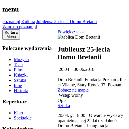
menu
poznan.pl
Kultura
Jubileusz 25-lecia Domu Bretanii
Wróć do poznan.pl
Powiększ tekst
Kultura
Menu
Polecane wydarzenia
Jubileusz 25-lecia
Domu Bretanii
Muzyka
Teatr
20.04 – 30.06.2018
Film
Książki
Dom Bretanii. Fundacja Poznań - Ille
Sztuka
et Vilaine, Stary Rynek 37, Poznań
Inne
Zobacz na mapie
Historia
Wstęp wolny
Opis
Repertuar
Sztuka
Kino
20.04. g. 18.00 - Otwarcie wystawy
Spektakle
upamiętniającej 25 lat działalności
Domu Bretanii. Inauguracja