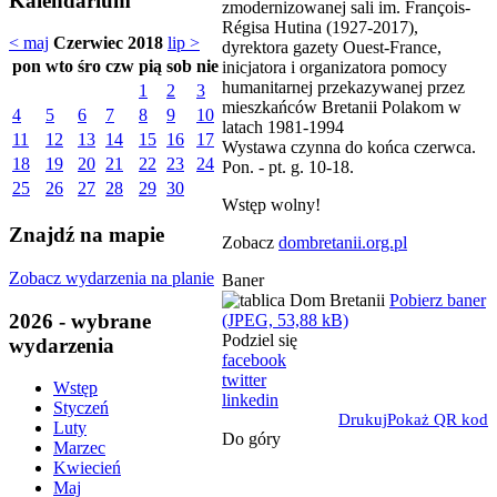
Kalendarium
zmodernizowanej sali im. François-
Régisa Hutina (1927-2017),
< maj
Czerwiec 2018
lip >
dyrektora gazety Ouest-France,
pon
wto
śro
czw
pią
sob
nie
inicjatora i organizatora pomocy
humanitarnej przekazywanej przez
1
2
3
mieszkańców Bretanii Polakom w
4
5
6
7
8
9
10
latach 1981-1994
11
12
13
14
15
16
17
Wystawa czynna do końca czerwca.
18
19
20
21
22
23
24
Pon. - pt. g. 10-18.
25
26
27
28
29
30
Wstęp wolny!
Znajdź na mapie
Zobacz
dombretanii.org.pl
Zobacz wydarzenia na planie
Baner
Pobierz baner
2026 - wybrane
(JPEG, 53,88 kB)
Podziel się
wydarzenia
facebook
twitter
Wstęp
linkedin
Styczeń
Drukuj
Pokaż QR kod
Luty
Do góry
Marzec
Kwiecień
Maj