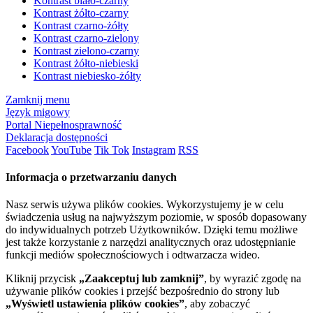
Kontrast biało-czarny
Kontrast żółto-czarny
Kontrast czarno-żółty
Kontrast czarno-zielony
Kontrast zielono-czarny
Kontrast żółto-niebieski
Kontrast niebiesko-żółty
Zamknij menu
Język migowy
Portal Niepełnosprawność
Deklaracja dostępności
Facebook
YouTube
Tik Tok
Instagram
RSS
Informacja o przetwarzaniu danych
Nasz serwis używa plików cookies. Wykorzystujemy je w celu
świadczenia usług na najwyższym poziomie, w sposób dopasowany
do indywidualnych potrzeb Użytkowników. Dzięki temu możliwe
jest także korzystanie z narzędzi analitycznych oraz udostępnianie
funkcji mediów społecznościowych i odtwarzacza wideo.
Kliknij przycisk
„Zaakceptuj lub zamknij”
, by wyrazić zgodę na
używanie plików cookies i przejść bezpośrednio do strony lub
„Wyświetl ustawienia plików cookies”
, aby zobaczyć