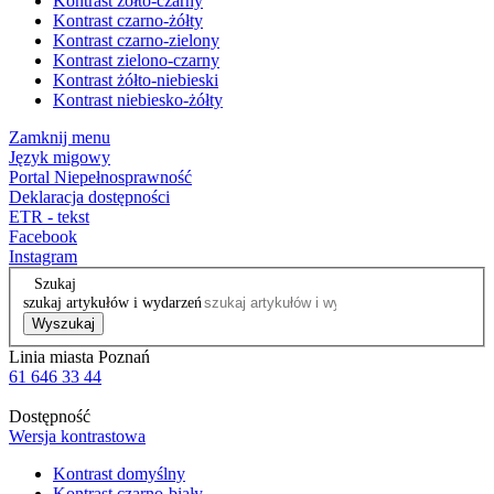
Kontrast żółto-czarny
Kontrast czarno-żółty
Kontrast czarno-zielony
Kontrast zielono-czarny
Kontrast żółto-niebieski
Kontrast niebiesko-żółty
Zamknij menu
Język migowy
Portal Niepełnosprawność
Deklaracja dostępności
ETR - tekst
Facebook
Instagram
Szukaj
szukaj artykułów i wydarzeń
Wyszukaj
Linia miasta Poznań
61 646 33 44
Dostępność
Wersja kontrastowa
Kontrast domyślny
Kontrast czarno-biały