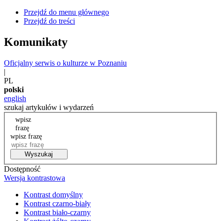
Przejdź do menu głównego
Przejdź do treści
Komunikaty
Oficjalny serwis o kulturze w Poznaniu
|
PL
polski
english
szukaj artykułów i wydarzeń
wpisz
frazę
wpisz frazę
Wyszukaj
Dostępność
Wersja kontrastowa
Kontrast domyślny
Kontrast czarno-biały
Kontrast biało-czarny