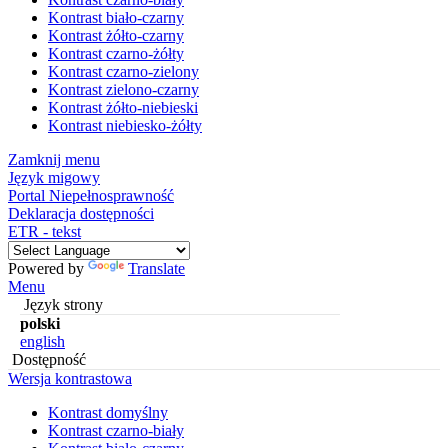
Kontrast biało-czarny
Kontrast żółto-czarny
Kontrast czarno-żółty
Kontrast czarno-zielony
Kontrast zielono-czarny
Kontrast żółto-niebieski
Kontrast niebiesko-żółty
Zamknij menu
Język migowy
Portal Niepełnosprawność
Deklaracja dostępności
ETR - tekst
Powered by
Translate
Menu
Język strony
polski
english
Dostępność
Wersja kontrastowa
Kontrast domyślny
Kontrast czarno-biały