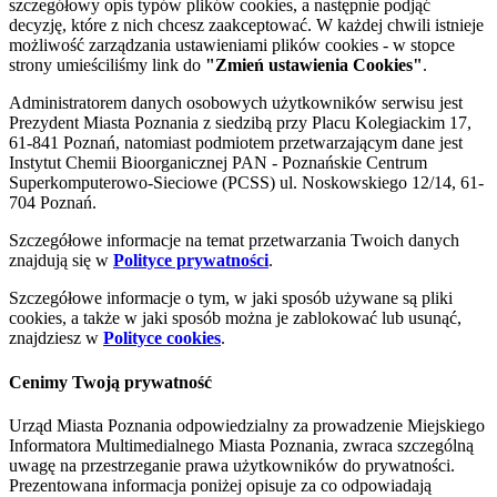
szczegółowy opis typów plików cookies, a następnie podjąć
decyzję, które z nich chcesz zaakceptować. W każdej chwili istnieje
możliwość zarządzania ustawieniami plików cookies - w stopce
strony umieściliśmy link do
"Zmień ustawienia Cookies"
.
Administratorem danych osobowych użytkowników serwisu jest
Prezydent Miasta Poznania z siedzibą przy Placu Kolegiackim 17,
61-841 Poznań, natomiast podmiotem przetwarzającym dane jest
Instytut Chemii Bioorganicznej PAN - Poznańskie Centrum
Superkomputerowo-Sieciowe (PCSS) ul. Noskowskiego 12/14, 61-
704 Poznań.
Szczegółowe informacje na temat przetwarzania Twoich danych
znajdują się w
Polityce prywatności
.
Szczegółowe informacje o tym, w jaki sposób używane są pliki
cookies, a także w jaki sposób można je zablokować lub usunąć,
znajdziesz w
Polityce cookies
.
Cenimy Twoją prywatność
Urząd Miasta Poznania odpowiedzialny za prowadzenie Miejskiego
Informatora Multimedialnego Miasta Poznania, zwraca szczególną
uwagę na przestrzeganie prawa użytkowników do prywatności.
Prezentowana informacja poniżej opisuje za co odpowiadają