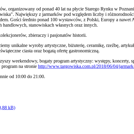
ków, organizowany od ponad 40 lat na płycie Starego Rynku w Poznan
gowiska". Największy z jarmarków pod względem liczby i różnorodnoś
ndem. Gości średnio ponad 100 wystawców, z Polski, Europy a nawet
 handlowych, stanowiskach własnych oraz innych.
kolekcjonerów, zbieraczy i pasjonatów historii.
iemy unikalne wyroby artystyczne, biżuterię, ceramikę, rzeźbę, artykuł
świąteczne ciasta oraz bogatą ofertę gastronomiczną.
yszy weekendowy, bogaty program artystyczny: występy, koncerty, spot
y program na stronie
http://www.targowiska.com.pl/2018/06/04/jarmark
nnie od 10:00 do 21:00.
0,88 kB)