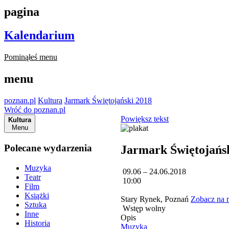
pagina
Kalendarium
Pominąłeś menu
menu
poznan.pl
Kultura
Jarmark Świętojański 2018
Wróć do poznan.pl
Powiększ tekst
Kultura
Menu
Polecane wydarzenia
Jarmark Świętojańs
Muzyka
09.06 – 24.06.2018
Teatr
10:00
Film
Książki
Stary Rynek, Poznań
Zobacz na 
Sztuka
Wstęp wolny
Inne
Opis
Historia
Muzyka