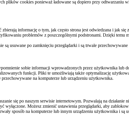
ych plików cookies ponieważ ładowane są dopiero przy odtwarzaniu wid
ierają informację o tym, jak często strona jest odwiedzana i jak się z 
ntyfikowaniu problemów z poszczególnymi podstronami. Dzięki temu mo
 nie są usuwane po zamknięciu przeglądarki i są trwale przechowywane
rzypomnienie sobie informacji wprowadzonych przez użytkownika lub 
nalizowanych funkcji. Pliki te umożliwiają także optymalizację użytko
ale przechowywane na komputerze lub urządzeniu użytkownika.
szanie się po naszym serwisie internetowym. Pozwalają na działanie ni
yć wyłączone. Możesz zmienić ustawienia przeglądarki, aby zablokować
trwały sposób na komputerze lub innym urządzeniu użytkownika i są u