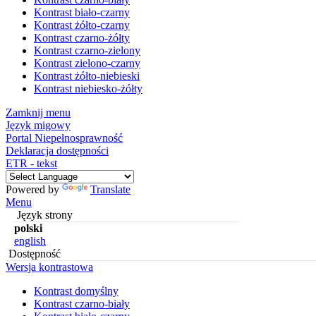
Kontrast biało-czarny
Kontrast żółto-czarny
Kontrast czarno-żółty
Kontrast czarno-zielony
Kontrast zielono-czarny
Kontrast żółto-niebieski
Kontrast niebiesko-żółty
Zamknij menu
Język migowy
Portal Niepełnosprawność
Deklaracja dostępności
ETR - tekst
Powered by
Translate
Menu
Język strony
polski
english
Dostępność
Wersja kontrastowa
Kontrast domyślny
Kontrast czarno-biały