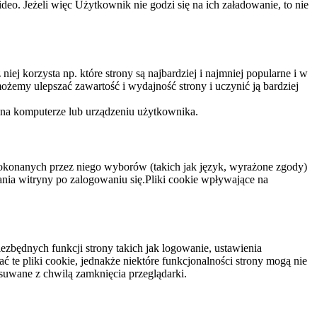
eo. Jeżeli więc Użytkownik nie godzi się na ich załadowanie, to nie
niej korzysta np. które strony są najbardziej i najmniej popularne i w
żemy ulepszać zawartość i wydajność strony i uczynić ją bardziej
 na komputerze lub urządzeniu użytkownika.
dokonanych przez niego wyborów (takich jak język, wyrażone zgody)
wania witryny po zalogowaniu się.Pliki cookie wpływające na
ezbędnych funkcji strony takich jak logowanie, ustawienia
 te pliki cookie, jednakże niektóre funkcjonalności strony mogą nie
suwane z chwilą zamknięcia przeglądarki.