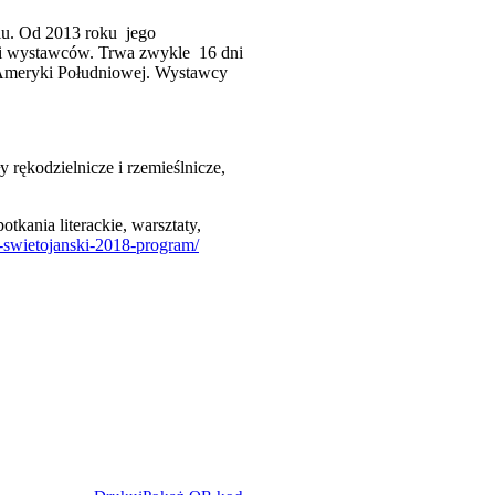
iu. Od 2013 roku jego
ci wystawców. Trwa zwykle 16 dni
 Ameryki Południowej. Wystawcy
y rękodzielnicze i rzemieślnicze,
kania literackie, warsztaty,
-swietojanski-2018-program/