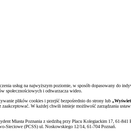
dczenia usług na najwyższym poziomie, w sposób dopasowany do indy
diów społecznościowych i odtwarzacza wideo.
żywanie plików cookies i przejść bezpośrednio do strony lub
„Wyświetl
sz zaakceptować. W każdej chwili istnieje możliwość zarządzania ustaw
ent Miasta Poznania z siedzibą przy Placu Kolegiackim 17, 61-841 P
o-Sieciowe (PCSS) ul. Noskowskiego 12/14, 61-704 Poznań.