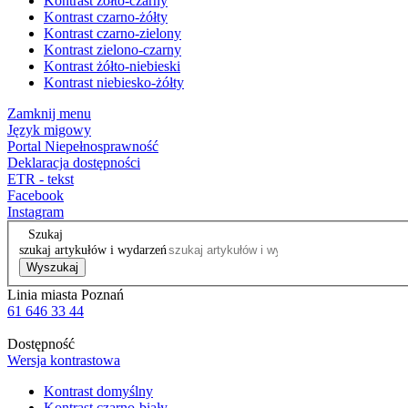
Kontrast żółto-czarny
Kontrast czarno-żółty
Kontrast czarno-zielony
Kontrast zielono-czarny
Kontrast żółto-niebieski
Kontrast niebiesko-żółty
Zamknij menu
Język migowy
Portal Niepełnosprawność
Deklaracja dostępności
ETR - tekst
Facebook
Instagram
Szukaj
szukaj artykułów i wydarzeń
Wyszukaj
Linia miasta Poznań
61 646 33 44
Dostępność
Wersja kontrastowa
Kontrast domyślny
Kontrast czarno-biały