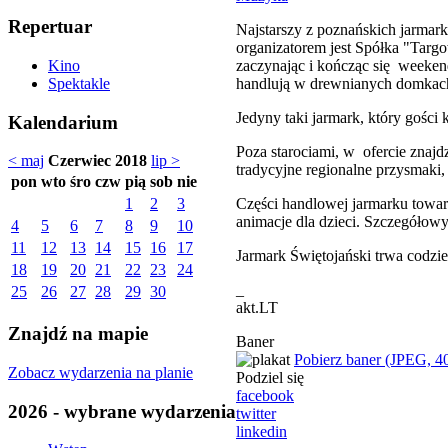
Repertuar
Najstarszy z poznańskich jarmar
organizatorem jest Spółka "Tar
zaczynając i kończąc się weeke
Kino
handlują w drewnianych domkach
Spektakle
Jedyny taki jarmark, który gości 
Kalendarium
Poza starociami, w ofercie znajdz
< maj
Czerwiec 2018
lip >
tradycyjne regionalne przysmaki, 
pon
wto
śro
czw
pią
sob
nie
Części handlowej jarmarku towarz
1
2
3
animacje dla dzieci. Szczegółow
4
5
6
7
8
9
10
11
12
13
14
15
16
17
Jarmark Świętojański trwa codzie
18
19
20
21
22
23
24
_
25
26
27
28
29
30
akt.LT
Znajdź na mapie
Baner
Pobierz baner (JPEG, 4
Zobacz wydarzenia na planie
Podziel się
facebook
2026 - wybrane wydarzenia
twitter
linkedin