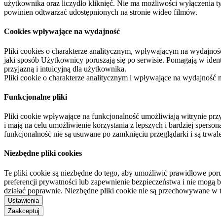
użytkownika oraz liczydło kliknięć. Nie ma możliwości wyłączenia t
powinien odtwarzać udostępnionych na stronie wideo filmów.
Cookies wpływające na wydajność
Pliki cookies o charakterze analitycznym, wpływającym na wydajność zb
jaki sposób Użytkownicy poruszają się po serwisie. Pomagają w ide
przyjazną i intuicyjną dla użytkownika.
Pliki cookie o charakterze analitycznym i wpływające na wydajność
Funkcjonalne pliki
Pliki cookie wpływające na funkcjonalność umożliwiają witrynie p
i mają na celu umożliwienie korzystania z lepszych i bardziej sperso
funkcjonalność nie są usuwane po zamknięciu przeglądarki i są trw
Niezbędne pliki cookies
Te pliki cookie są niezbędne do tego, aby umożliwić prawidłowe poru
preferencji prywatności lub zapewnienie bezpieczeństwa i nie mogą b
działać poprawnie. Niezbędne pliki cookie nie są przechowywane w 
Ustawienia
Zaakceptuj