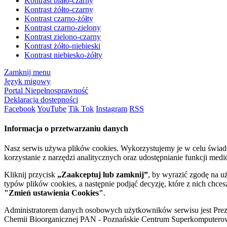
Kontrast biało-czarny
Kontrast żółto-czarny
Kontrast czarno-żółty
Kontrast czarno-zielony
Kontrast zielono-czarny
Kontrast żółto-niebieski
Kontrast niebiesko-żółty
Zamknij menu
Język migowy
Portal Niepełnosprawność
Deklaracja dostępności
Facebook
YouTube
Tik Tok
Instagram
RSS
Informacja o przetwarzaniu danych
Nasz serwis używa plików cookies. Wykorzystujemy je w celu świa
korzystanie z narzędzi analitycznych oraz udostępnianie funkcji me
Kliknij przycisk
„Zaakceptuj lub zamknij”
, by wyrazić zgodę na u
typów plików cookies, a następnie podjąć decyzję, które z nich chce
"Zmień ustawienia Cookies"
.
Administratorem danych osobowych użytkowników serwisu jest Prezyd
Chemii Bioorganicznej PAN - Poznańskie Centrum Superkomputerow