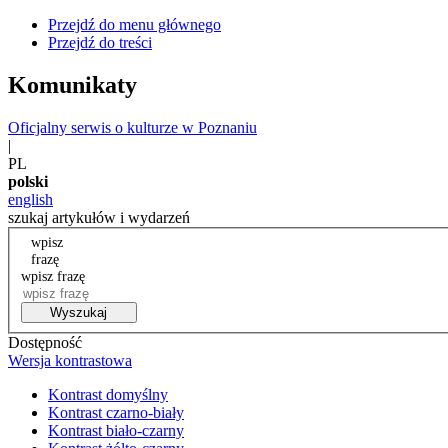
Przejdź do menu głównego
Przejdź do treści
Komunikaty
Oficjalny serwis o kulturze w Poznaniu
|
PL
polski
english
szukaj artykułów i wydarzeń
wpisz
frazę
wpisz frazę
Wyszukaj
Dostępność
Wersja kontrastowa
Kontrast domyślny
Kontrast czarno-biały
Kontrast biało-czarny