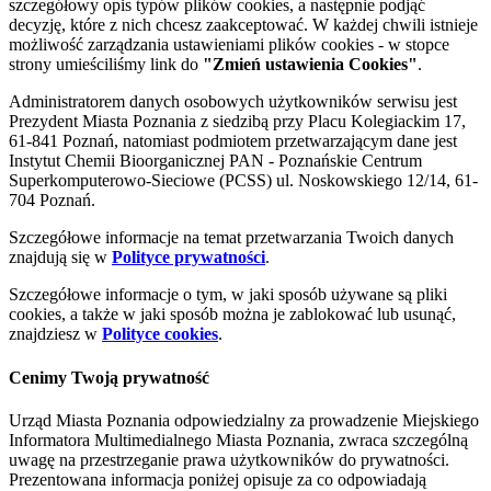
szczegółowy opis typów plików cookies, a następnie podjąć
decyzję, które z nich chcesz zaakceptować. W każdej chwili istnieje
możliwość zarządzania ustawieniami plików cookies - w stopce
strony umieściliśmy link do
"Zmień ustawienia Cookies"
.
Administratorem danych osobowych użytkowników serwisu jest
Prezydent Miasta Poznania z siedzibą przy Placu Kolegiackim 17,
61-841 Poznań, natomiast podmiotem przetwarzającym dane jest
Instytut Chemii Bioorganicznej PAN - Poznańskie Centrum
Superkomputerowo-Sieciowe (PCSS) ul. Noskowskiego 12/14, 61-
704 Poznań.
Szczegółowe informacje na temat przetwarzania Twoich danych
znajdują się w
Polityce prywatności
.
Szczegółowe informacje o tym, w jaki sposób używane są pliki
cookies, a także w jaki sposób można je zablokować lub usunąć,
znajdziesz w
Polityce cookies
.
Cenimy Twoją prywatność
Urząd Miasta Poznania odpowiedzialny za prowadzenie Miejskiego
Informatora Multimedialnego Miasta Poznania, zwraca szczególną
uwagę na przestrzeganie prawa użytkowników do prywatności.
Prezentowana informacja poniżej opisuje za co odpowiadają