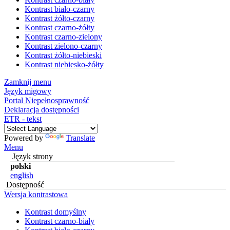
Kontrast biało-czarny
Kontrast żółto-czarny
Kontrast czarno-żółty
Kontrast czarno-zielony
Kontrast zielono-czarny
Kontrast żółto-niebieski
Kontrast niebiesko-żółty
Zamknij menu
Język migowy
Portal Niepełnosprawność
Deklaracja dostępności
ETR - tekst
Powered by
Translate
Menu
Język strony
polski
english
Dostępność
Wersja kontrastowa
Kontrast domyślny
Kontrast czarno-biały