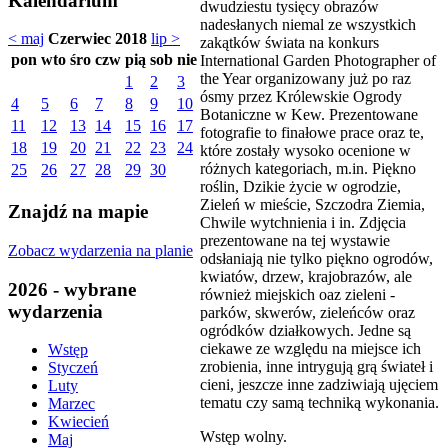
Kalendarium
dwudziestu tysięcy obrazów
nadesłanych niemal ze wszystkich
< maj
Czerwiec 2018
lip >
zakątków świata na konkurs
pon
wto
śro
czw
pią
sob
nie
International Garden Photographer of
the Year organizowany już po raz
1
2
3
ósmy przez Królewskie Ogrody
4
5
6
7
8
9
10
Botaniczne w Kew. Prezentowane
11
12
13
14
15
16
17
fotografie to finałowe prace oraz te,
18
19
20
21
22
23
24
które zostały wysoko ocenione w
różnych kategoriach, m.in. Piękno
25
26
27
28
29
30
roślin, Dzikie życie w ogrodzie,
Zieleń w mieście, Szczodra Ziemia,
Znajdź na mapie
Chwile wytchnienia i in. Zdjęcia
prezentowane na tej wystawie
Zobacz wydarzenia na planie
odsłaniają nie tylko piękno ogrodów,
kwiatów, drzew, krajobrazów, ale
2026 - wybrane
również miejskich oaz zieleni -
wydarzenia
parków, skwerów, zieleńców oraz
ogródków działkowych. Jedne są
ciekawe ze względu na miejsce ich
Wstęp
zrobienia, inne intrygują grą świateł i
Styczeń
cieni, jeszcze inne zadziwiają ujęciem
Luty
tematu czy samą techniką wykonania.
Marzec
Kwiecień
Wstęp wolny.
Maj