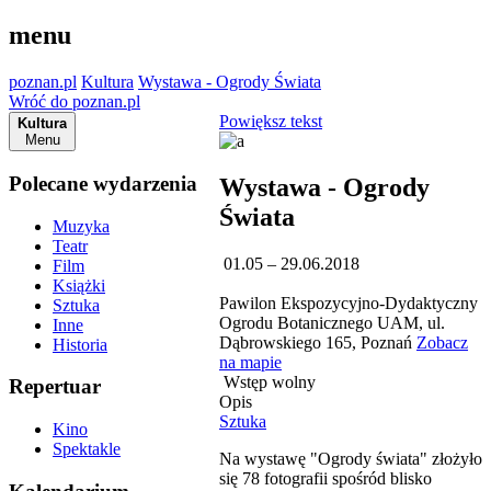
menu
poznan.pl
Kultura
Wystawa - Ogrody Świata
Wróć do poznan.pl
Powiększ tekst
Kultura
Menu
Polecane wydarzenia
Wystawa - Ogrody
Świata
Muzyka
Teatr
01.05 – 29.06.2018
Film
Książki
Pawilon Ekspozycyjno-Dydaktyczny
Sztuka
Ogrodu Botanicznego UAM, ul.
Inne
Dąbrowskiego 165, Poznań
Zobacz
Historia
na mapie
Wstęp wolny
Repertuar
Opis
Sztuka
Kino
Spektakle
Na wystawę "Ogrody świata" złożyło
się 78 fotografii spośród blisko