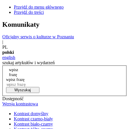
Przejdź do menu głównego
Przejdź do treści
Komunikaty
Oficjalny serwis o kulturze w Poznaniu
|
PL
polski
english
szukaj artykułów i wydarzeń
wpisz
frazę
wpisz frazę
Wyszukaj
Dostępność
Wersja kontrastowa
Kontrast domyślny
Kontrast czarno-biały
Kontrast biało-czarny