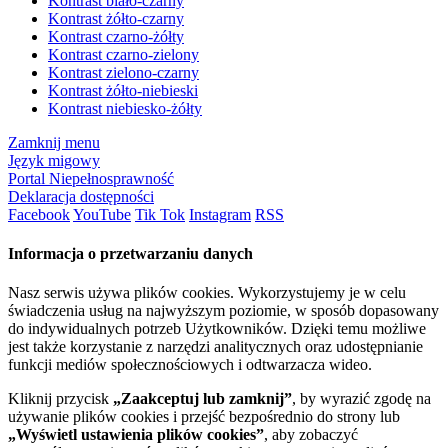
Kontrast biało-czarny
Kontrast żółto-czarny
Kontrast czarno-żółty
Kontrast czarno-zielony
Kontrast zielono-czarny
Kontrast żółto-niebieski
Kontrast niebiesko-żółty
Zamknij menu
Język migowy
Portal Niepełnosprawność
Deklaracja dostępności
Facebook
YouTube
Tik Tok
Instagram
RSS
Informacja o przetwarzaniu danych
Nasz serwis używa plików cookies. Wykorzystujemy je w celu
świadczenia usług na najwyższym poziomie, w sposób dopasowany
do indywidualnych potrzeb Użytkowników. Dzięki temu możliwe
jest także korzystanie z narzędzi analitycznych oraz udostępnianie
funkcji mediów społecznościowych i odtwarzacza wideo.
Kliknij przycisk
„Zaakceptuj lub zamknij”
, by wyrazić zgodę na
używanie plików cookies i przejść bezpośrednio do strony lub
„Wyświetl ustawienia plików cookies”
, aby zobaczyć