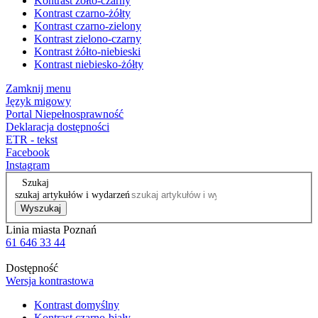
Kontrast żółto-czarny
Kontrast czarno-żółty
Kontrast czarno-zielony
Kontrast zielono-czarny
Kontrast żółto-niebieski
Kontrast niebiesko-żółty
Zamknij menu
Język migowy
Portal Niepełnosprawność
Deklaracja dostępności
ETR - tekst
Facebook
Instagram
Szukaj
szukaj artykułów i wydarzeń
Wyszukaj
Linia miasta Poznań
61 646 33 44
Dostępność
Wersja kontrastowa
Kontrast domyślny
Kontrast czarno-biały