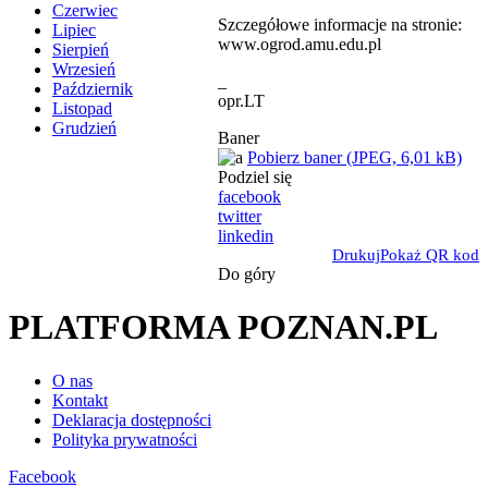
Czerwiec
Szczegółowe informacje na stronie:
Lipiec
www.ogrod.amu.edu.pl
Sierpień
Wrzesień
_
Październik
opr.LT
Listopad
Grudzień
Baner
Pobierz baner (JPEG, 6,01 kB)
Podziel się
facebook
twitter
linkedin
Drukuj
Pokaż QR kod
Do góry
PLATFORMA POZNAN.PL
O nas
Kontakt
Deklaracja dostępności
Polityka prywatności
Facebook