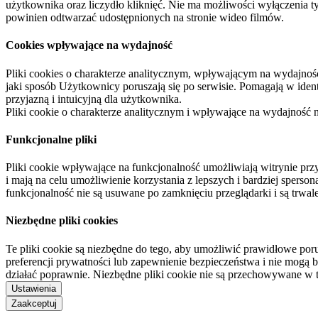
użytkownika oraz liczydło kliknięć. Nie ma możliwości wyłączenia t
powinien odtwarzać udostępnionych na stronie wideo filmów.
Cookies wpływające na wydajność
Pliki cookies o charakterze analitycznym, wpływającym na wydajność zb
jaki sposób Użytkownicy poruszają się po serwisie. Pomagają w ide
przyjazną i intuicyjną dla użytkownika.
Pliki cookie o charakterze analitycznym i wpływające na wydajność
Funkcjonalne pliki
Pliki cookie wpływające na funkcjonalność umożliwiają witrynie p
i mają na celu umożliwienie korzystania z lepszych i bardziej sperso
funkcjonalność nie są usuwane po zamknięciu przeglądarki i są trw
Niezbędne pliki cookies
Te pliki cookie są niezbędne do tego, aby umożliwić prawidłowe poru
preferencji prywatności lub zapewnienie bezpieczeństwa i nie mogą b
działać poprawnie. Niezbędne pliki cookie nie są przechowywane w 
Ustawienia
Zaakceptuj