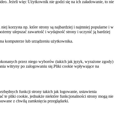
eo. Jeżeli więc Użytkownik nie godzi się na ich załadowanie, to nie
niej korzysta np. które strony są najbardziej i najmniej popularne i w
żemy ulepszać zawartość i wydajność strony i uczynić ją bardziej
 na komputerze lub urządzeniu użytkownika.
dokonanych przez niego wyborów (takich jak język, wyrażone zgody)
wania witryny po zalogowaniu się.Pliki cookie wpływające na
ezbędnych funkcji strony takich jak logowanie, ustawienia
 te pliki cookie, jednakże niektóre funkcjonalności strony mogą nie
suwane z chwilą zamknięcia przeglądarki.