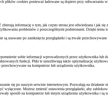
ych plików cookies ponieważ ładowane są dopiero przy odtwarzaniu wid
ierają informację o tym, jak często strona jest odwiedzana i jak się z 
ntyfikowaniu problemów z poszczególnymi podstronami. Dzięki temu mo
 nie są usuwane po zamknięciu przeglądarki i są trwale przechowywane
rzypomnienie sobie informacji wprowadzonych przez użytkownika lub 
nalizowanych funkcji. Pliki te umożliwiają także optymalizację użytko
ale przechowywane na komputerze lub urządzeniu użytkownika.
szanie się po naszym serwisie internetowym. Pozwalają na działanie ni
yć wyłączone. Możesz zmienić ustawienia przeglądarki, aby zablokować
trwały sposób na komputerze lub innym urządzeniu użytkownika i są u