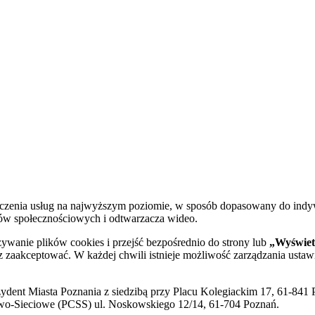
dczenia usług na najwyższym poziomie, w sposób dopasowany do indy
diów społecznościowych i odtwarzacza wideo.
żywanie plików cookies i przejść bezpośrednio do strony lub
„Wyświetl
sz zaakceptować. W każdej chwili istnieje możliwość zarządzania ustaw
ent Miasta Poznania z siedzibą przy Placu Kolegiackim 17, 61-841 P
o-Sieciowe (PCSS) ul. Noskowskiego 12/14, 61-704 Poznań.