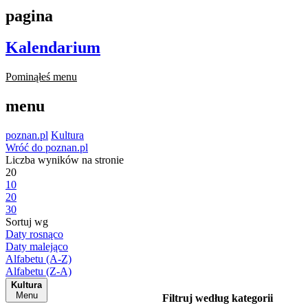
pagina
Kalendarium
Pominąłeś menu
menu
poznan.pl
Kultura
Wróć do poznan.pl
Liczba wyników na stronie
20
10
20
30
Sortuj wg
Daty rosnąco
Daty malejąco
Alfabetu (A-Z)
Alfabetu (Z-A)
Kultura
Menu
Filtruj według kategorii