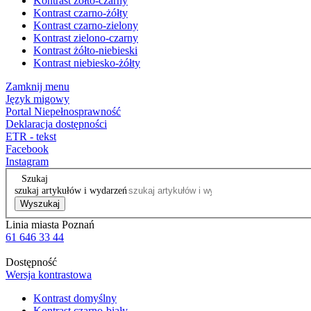
Kontrast żółto-czarny
Kontrast czarno-żółty
Kontrast czarno-zielony
Kontrast zielono-czarny
Kontrast żółto-niebieski
Kontrast niebiesko-żółty
Zamknij menu
Język migowy
Portal Niepełnosprawność
Deklaracja dostępności
ETR - tekst
Facebook
Instagram
Szukaj
szukaj artykułów i wydarzeń
Wyszukaj
Linia miasta Poznań
61 646 33 44
Dostępność
Wersja kontrastowa
Kontrast domyślny
Kontrast czarno-biały