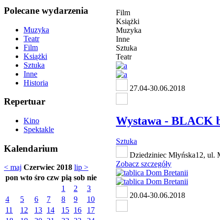
Polecane wydarzenia
Film
Książki
Muzyka
Muzyka
Teatr
Inne
Film
Sztuka
Książki
Teatr
Sztuka
Inne
Historia
27.04-30.06.2018
Repertuar
Wystawa - BLACK 
Kino
Spektakle
Sztuka
Kalendarium
Dziedziniec Młyńska12, ul. 
Zobacz szczegóły
< maj
Czerwiec 2018
lip >
pon
wto
śro
czw
pią
sob
nie
1
2
3
20.04-30.06.2018
4
5
6
7
8
9
10
11
12
13
14
15
16
17