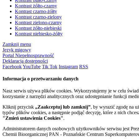
Kontrast biało-czarny
Kontrast żółto-czarny
Kontrast czarno-żółty
Kontrast czarno-zielony
Kontrast zielono-czarny
Kontrast żółto-niebieski
Kontrast niebiesko-żółty
Zamknij menu
Język migowy
Portal Niepełnosprawność
Deklaracja dostępności
Facebook
YouTube
Tik Tok
Instagram
RSS
Informacja o przetwarzaniu danych
Nasz serwis używa plików cookies. Wykorzystujemy je w celu świa
korzystanie z narzędzi analitycznych oraz udostępnianie funkcji me
Kliknij przycisk
„Zaakceptuj lub zamknij”
, by wyrazić zgodę na u
typów plików cookies, a następnie podjąć decyzję, które z nich chce
"Zmień ustawienia Cookies"
.
Administratorem danych osobowych użytkowników serwisu jest Prezyd
Chemii Bioorganicznej PAN - Poznańskie Centrum Superkomputerow