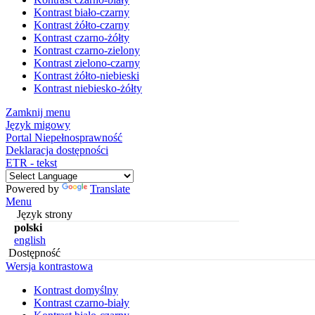
Kontrast biało-czarny
Kontrast żółto-czarny
Kontrast czarno-żółty
Kontrast czarno-zielony
Kontrast zielono-czarny
Kontrast żółto-niebieski
Kontrast niebiesko-żółty
Zamknij menu
Język migowy
Portal Niepełnosprawność
Deklaracja dostępności
ETR - tekst
Powered by
Translate
Menu
Język strony
polski
english
Dostępność
Wersja kontrastowa
Kontrast domyślny
Kontrast czarno-biały