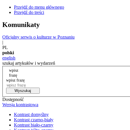
Przejdź do menu głównego
Przejdź do treści
Komunikaty
Oficjalny serwis o kulturze w Poznaniu
|
PL
polski
english
szukaj artykułów i wydarzeń
wpisz
frazę
wpisz frazę
Wyszukaj
Dostępność
Wersja kontrastowa
Kontrast domyślny
Kontrast czarno-biały
Kontrast biało-czarny