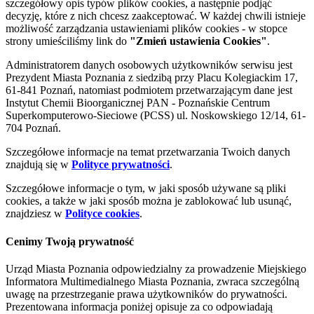
szczegółowy opis typów plików cookies, a następnie podjąć
decyzję, które z nich chcesz zaakceptować. W każdej chwili istnieje
możliwość zarządzania ustawieniami plików cookies - w stopce
strony umieściliśmy link do
"Zmień ustawienia Cookies"
.
Administratorem danych osobowych użytkowników serwisu jest
Prezydent Miasta Poznania z siedzibą przy Placu Kolegiackim 17,
61-841 Poznań, natomiast podmiotem przetwarzającym dane jest
Instytut Chemii Bioorganicznej PAN - Poznańskie Centrum
Superkomputerowo-Sieciowe (PCSS) ul. Noskowskiego 12/14, 61-
704 Poznań.
Szczegółowe informacje na temat przetwarzania Twoich danych
znajdują się w
Polityce prywatności
.
Szczegółowe informacje o tym, w jaki sposób używane są pliki
cookies, a także w jaki sposób można je zablokować lub usunąć,
znajdziesz w
Polityce cookies
.
Cenimy Twoją prywatność
Urząd Miasta Poznania odpowiedzialny za prowadzenie Miejskiego
Informatora Multimedialnego Miasta Poznania, zwraca szczególną
uwagę na przestrzeganie prawa użytkowników do prywatności.
Prezentowana informacja poniżej opisuje za co odpowiadają