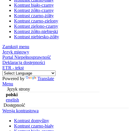
Kontrast biało-czarny
Kontrast żółto-czarny
Kontrast czarno-żółty
Kontrast czarno-zielony
Kontrast zielono-czarny
Kontrast żółto-niebieski
Kontrast niebiesko-żółty
Zamknij menu
Język migowy
Portal Niepełnosprawność
Deklaracja dostępności
ETR - tekst
Powered by
Translate
Menu
Język strony
polski
english
Dostępność
Wersja kontrastowa
Kontrast domyślny
Kontrast czarno-biały