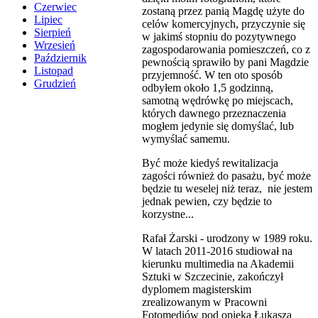
Czerwiec
zostaną przez panią Magdę użyte do
Lipiec
celów komercyjnych, przyczynie się
Sierpień
w jakimś stopniu do pozytywnego
Wrzesień
zagospodarowania pomieszczeń, co z
Październik
pewnością sprawiło by pani Magdzie
Listopad
przyjemność. W ten oto sposób
Grudzień
odbyłem około 1,5 godzinną,
samotną wędrówkę po miejscach,
których dawnego przeznaczenia
mogłem jedynie się domyślać, lub
wymyślać samemu.
Być może kiedyś rewitalizacja
zagości również do pasażu, być może
będzie tu weselej niż teraz, nie jestem
jednak pewien, czy będzie to
korzystne...
Rafał Żarski - urodzony w 1989 roku.
W latach 2011-2016 studiował na
kierunku multimedia na Akademii
Sztuki w Szczecinie, zakończył
dyplomem magisterskim
zrealizowanym w Pracowni
Fotomediów pod opieką Łukasza