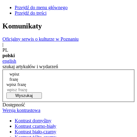
Przejdź do menu głównego
Przejdź do treści
Komunikaty
Oficjalny serwis o kulturze w Poznaniu
|
PL
polski
english
szukaj artykułów i wydarzeń
wpisz
frazę
wpisz frazę
Wyszukaj
Dostępność
Wersja kontrastowa
Kontrast domyślny
Kontrast czarno-biały
Kontrast biało-czarny