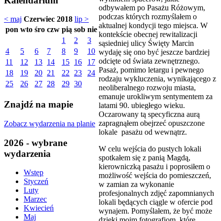
Kalendarium
odbywałem po Pasażu Różowym,
podczas których rozmyślałem o
< maj
Czerwiec 2018
lip >
aktualnej kondycji tego miejsca. W
pon
wto
śro
czw
pią
sob
nie
kontekście obecnej rewitalizacji
1
2
3
sąsiedniej ulicy Święty Marcin
4
5
6
7
8
9
10
wydaję się ono być jeszcze bardziej
odcięte od świata zewnętrznego.
11
12
13
14
15
16
17
Pasaż, pomimo letargu i pewnego
18
19
20
21
22
23
24
rodzaju wykluczenia, wynikającego z
25
26
27
28
29
30
neoliberalnego rozwoju miasta,
emanuje urokliwym sentymentem za
Znajdź na mapie
latami 90. ubiegłego wieku.
Oczarowany tą specyficzna aurą
zapragnąłem obejrzeć opuszczone
Zobacz wydarzenia na planie
lokale pasażu od wewnątrz.
2026 - wybrane
W celu wejścia do pustych lokali
wydarzenia
spotkałem się z panią Magdą,
kierowniczką pasażu i poprosiłem o
Wstęp
możliwość wejścia do pomieszczeń,
Styczeń
w zamian za wykonanie
Luty
profesjonalnych zdjęć zapomnianych
Marzec
lokali będących ciągle w ofercie pod
Kwiecień
wynajem. Pomyślałem, że być może
Maj
dzięki moim fotografiom, które