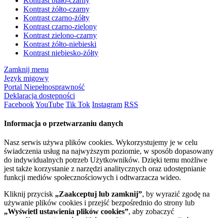
Kontrast biało-czarny
Kontrast żółto-czarny
Kontrast czarno-żółty
Kontrast czarno-zielony
Kontrast zielono-czarny
Kontrast żółto-niebieski
Kontrast niebiesko-żółty
Zamknij menu
Język migowy
Portal Niepełnosprawność
Deklaracja dostępności
Facebook
YouTube
Tik Tok
Instagram
RSS
Informacja o przetwarzaniu danych
Nasz serwis używa plików cookies. Wykorzystujemy je w celu
świadczenia usług na najwyższym poziomie, w sposób dopasowany
do indywidualnych potrzeb Użytkowników. Dzięki temu możliwe
jest także korzystanie z narzędzi analitycznych oraz udostępnianie
funkcji mediów społecznościowych i odtwarzacza wideo.
Kliknij przycisk
„Zaakceptuj lub zamknij”
, by wyrazić zgodę na
używanie plików cookies i przejść bezpośrednio do strony lub
„Wyświetl ustawienia plików cookies”
, aby zobaczyć