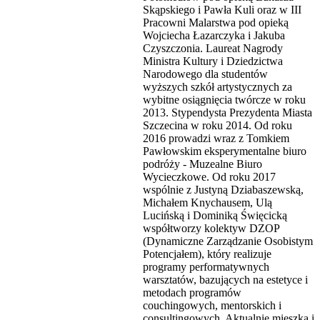
Skąpskiego i Pawła Kuli oraz w III
Pracowni Malarstwa pod opieką
Wojciecha Łazarczyka i Jakuba
Czyszczonia. Laureat Nagrody
Ministra Kultury i Dziedzictwa
Narodowego dla studentów
wyższych szkół artystycznych za
wybitne osiągnięcia twórcze w roku
2013. Stypendysta Prezydenta Miasta
Szczecina w roku 2014. Od roku
2016 prowadzi wraz z Tomkiem
Pawłowskim eksperymentalne biuro
podróży - Muzealne Biuro
Wycieczkowe. Od roku 2017
wspólnie z Justyną Dziabaszewską,
Michałem Knychausem, Ulą
Lucińską i Dominiką Święcicką
współtworzy kolektyw DZOP
(Dynamiczne Zarządzanie Osobistym
Potencjałem), który realizuje
programy performatywnych
warsztatów, bazujących na estetyce i
metodach programów
couchingowych, mentorskich i
consultingowych. Aktualnie mieszka i