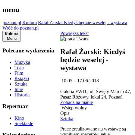
menu
poznan.pl
Kultura
Rafał Żarski: Kiedyś będzie weselej - wystawa
Wróć do poznan.pl
Powiększ tekst
Kultura
Menu
Polecane wydarzenia
Rafał Żarski: Kiedyś
będzie weselej -
Muzyka
wystawa
Teatr
Film
Książki
10.05 – 17.06.2018
Sztuka
Inne
Galeria FWD:, ul. Święty Marcin 47,
Historia
Pasaż Różowy, lokal 24, Poznań
Zobacz na mapie
Repertuar
Wstęp wolny
Opis
Kino
Sztuka
Spektakle
Prace zrealizowane na wystawę są
wynikiem spacerów, jakie