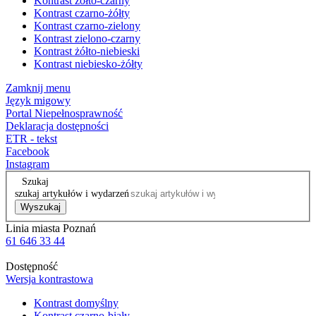
Kontrast żółto-czarny
Kontrast czarno-żółty
Kontrast czarno-zielony
Kontrast zielono-czarny
Kontrast żółto-niebieski
Kontrast niebiesko-żółty
Zamknij menu
Język migowy
Portal Niepełnosprawność
Deklaracja dostępności
ETR - tekst
Facebook
Instagram
Szukaj
szukaj artykułów i wydarzeń
Wyszukaj
Linia miasta Poznań
61 646 33 44
Dostępność
Wersja kontrastowa
Kontrast domyślny
Kontrast czarno-biały