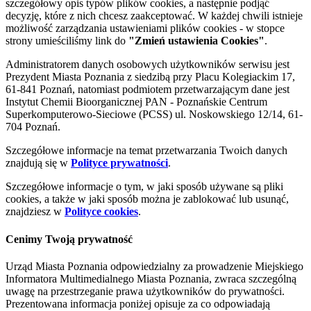
szczegółowy opis typów plików cookies, a następnie podjąć
decyzję, które z nich chcesz zaakceptować. W każdej chwili istnieje
możliwość zarządzania ustawieniami plików cookies - w stopce
strony umieściliśmy link do
"Zmień ustawienia Cookies"
.
Administratorem danych osobowych użytkowników serwisu jest
Prezydent Miasta Poznania z siedzibą przy Placu Kolegiackim 17,
61-841 Poznań, natomiast podmiotem przetwarzającym dane jest
Instytut Chemii Bioorganicznej PAN - Poznańskie Centrum
Superkomputerowo-Sieciowe (PCSS) ul. Noskowskiego 12/14, 61-
704 Poznań.
Szczegółowe informacje na temat przetwarzania Twoich danych
znajdują się w
Polityce prywatności
.
Szczegółowe informacje o tym, w jaki sposób używane są pliki
cookies, a także w jaki sposób można je zablokować lub usunąć,
znajdziesz w
Polityce cookies
.
Cenimy Twoją prywatność
Urząd Miasta Poznania odpowiedzialny za prowadzenie Miejskiego
Informatora Multimedialnego Miasta Poznania, zwraca szczególną
uwagę na przestrzeganie prawa użytkowników do prywatności.
Prezentowana informacja poniżej opisuje za co odpowiadają