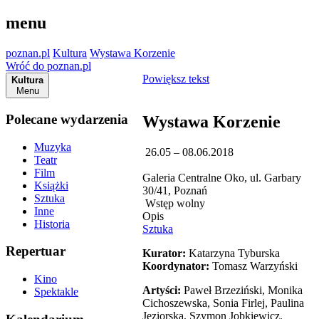
menu
poznan.pl
Kultura
Wystawa Korzenie
Wróć do poznan.pl
Powiększ tekst
Kultura
Menu
Polecane wydarzenia
Wystawa Korzenie
Muzyka
26.05 – 08.06.2018
Teatr
Film
Galeria Centralne Oko, ul. Garbary
Książki
30/41, Poznań
Sztuka
Wstęp wolny
Inne
Opis
Historia
Sztuka
Repertuar
Kurator:
Katarzyna Tyburska
Koordynator:
Tomasz Warzyński
Kino
Artyści:
Paweł Brzeziński, Monika
Spektakle
Cichoszewska, Sonia Firlej, Paulina
Jeziorska, Szymon Jobkiewicz,