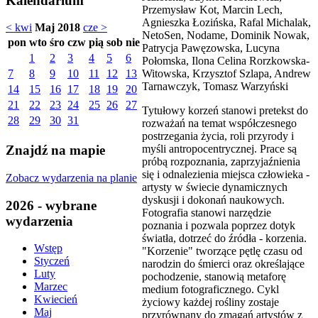
Kalendarium
Przemysław Kot, Marcin Lech,
Agnieszka Łozińska, Rafal Michalak,
< kwi
Maj 2018
cze >
NetoSen, Nodame, Dominik Nowak,
pon
wto
śro
czw
pią
sob
nie
Patrycja Pawęzowska, Lucyna
1
2
3
4
5
6
Połomska, Ilona Celina Rorzkowska-
Witowska, Krzysztof Szlapa, Andrew
7
8
9
10
11
12
13
Tarnawczyk, Tomasz Warzyński
14
15
16
17
18
19
20
21
22
23
24
25
26
27
Tytułowy korzeń stanowi pretekst do
28
29
30
31
rozważań na temat współczesnego
postrzegania życia, roli przyrody i
myśli antropocentrycznej. Prace są
Znajdź na mapie
próbą rozpoznania, zaprzyjaźnienia
się i odnalezienia miejsca człowieka -
Zobacz wydarzenia na planie
artysty w świecie dynamicznych
dyskusji i dokonań naukowych.
2026 - wybrane
Fotografia stanowi narzędzie
wydarzenia
poznania i pozwala poprzez dotyk
światła, dotrzeć do źródła - korzenia.
Wstęp
"Korzenie" tworzące pętlę czasu od
Styczeń
narodzin do śmierci oraz określające
Luty
pochodzenie, stanowią metaforę
Marzec
medium fotograficznego. Cykl
Kwiecień
życiowy każdej rośliny zostaje
Maj
przyrównany do zmagań artystów z