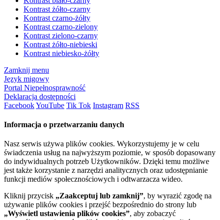
Kontrast biało-czarny
Kontrast żółto-czarny
Kontrast czarno-żółty
Kontrast czarno-zielony
Kontrast zielono-czarny
Kontrast żółto-niebieski
Kontrast niebiesko-żółty
Zamknij menu
Język migowy
Portal Niepełnosprawność
Deklaracja dostępności
Facebook
YouTube
Tik Tok
Instagram
RSS
Informacja o przetwarzaniu danych
Nasz serwis używa plików cookies. Wykorzystujemy je w celu
świadczenia usług na najwyższym poziomie, w sposób dopasowany
do indywidualnych potrzeb Użytkowników. Dzięki temu możliwe
jest także korzystanie z narzędzi analitycznych oraz udostępnianie
funkcji mediów społecznościowych i odtwarzacza wideo.
Kliknij przycisk
„Zaakceptuj lub zamknij”
, by wyrazić zgodę na
używanie plików cookies i przejść bezpośrednio do strony lub
„Wyświetl ustawienia plików cookies”
, aby zobaczyć