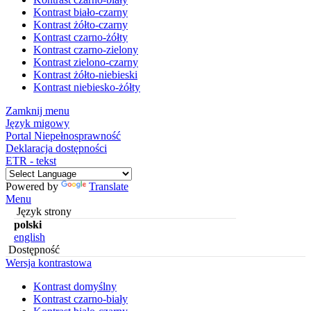
Kontrast biało-czarny
Kontrast żółto-czarny
Kontrast czarno-żółty
Kontrast czarno-zielony
Kontrast zielono-czarny
Kontrast żółto-niebieski
Kontrast niebiesko-żółty
Zamknij menu
Język migowy
Portal Niepełnosprawność
Deklaracja dostępności
ETR - tekst
Powered by
Translate
Menu
Język strony
polski
english
Dostępność
Wersja kontrastowa
Kontrast domyślny
Kontrast czarno-biały