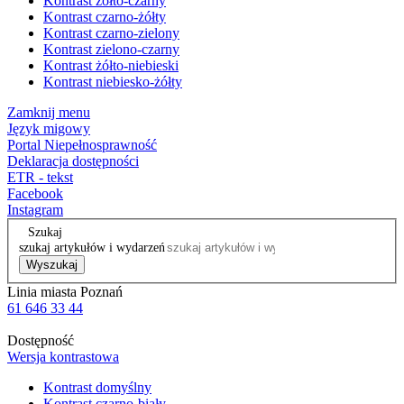
Kontrast żółto-czarny
Kontrast czarno-żółty
Kontrast czarno-zielony
Kontrast zielono-czarny
Kontrast żółto-niebieski
Kontrast niebiesko-żółty
Zamknij menu
Język migowy
Portal Niepełnosprawność
Deklaracja dostępności
ETR - tekst
Facebook
Instagram
Szukaj
szukaj artykułów i wydarzeń
Wyszukaj
Linia miasta Poznań
61 646 33 44
Dostępność
Wersja kontrastowa
Kontrast domyślny
Kontrast czarno-biały