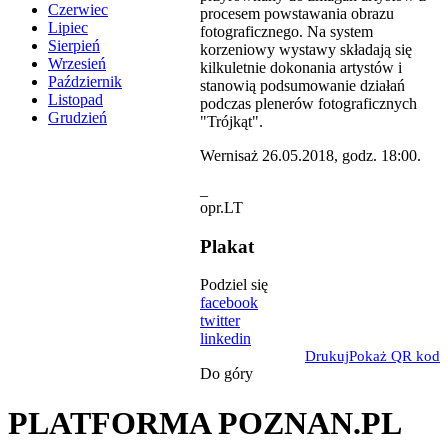
Czerwiec
procesem powstawania obrazu
Lipiec
fotograficznego. Na system
Sierpień
korzeniowy wystawy składają się
Wrzesień
kilkuletnie dokonania artystów i
Październik
stanowią podsumowanie działań
Listopad
podczas plenerów fotograficznych
Grudzień
"Trójkąt".
Wernisaż 26.05.2018, godz. 18:00.
_
opr.LT
Plakat
Podziel się
facebook
twitter
linkedin
Drukuj
Pokaż QR kod
Do góry
PLATFORMA POZNAN.PL