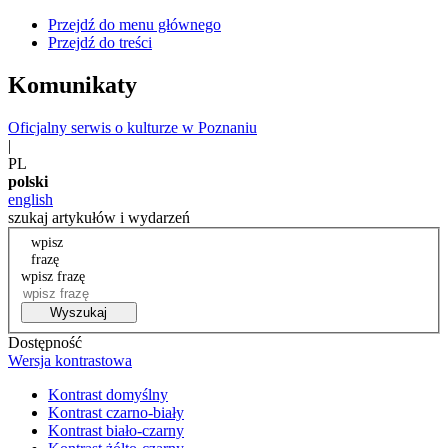
Przejdź do menu głównego
Przejdź do treści
Komunikaty
Oficjalny serwis o kulturze w Poznaniu
|
PL
polski
english
szukaj artykułów i wydarzeń
wpisz
frazę
wpisz frazę
Wyszukaj
Dostępność
Wersja kontrastowa
Kontrast domyślny
Kontrast czarno-biały
Kontrast biało-czarny