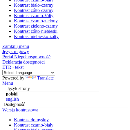
Kontrast biało-czarny
Kontrast żółto-czarny
Kontrast czarno-żółty
Kontrast czarno-zielony
Kontrast zielono-czarny
Kontrast żółto-niebieski
Kontrast niebiesko-żółty
Zamknij menu
Język migowy
Portal Niepełnosprawność
Deklaracja dostępności
ETR - tekst
Powered by
Translate
Menu
Język strony
polski
english
Dostępność
Wersja kontrastowa
Kontrast domyślny
Kontrast czarno-biały