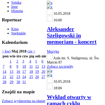
Sztuka
Inne
Historia
10.05.2018
Repertuar
16:00
Aleksander
Kino
Spektakle
Szeligowski in
memoriam - koncert
Kalendarium
< kwi
Maj 2018
cze >
Muzyka
pon
wto
śro
czw
pią
sob
nie
Aula im. S. Stuligrosza, ul. Św.
1
2
3
4
5
6
Marcin 87
7
8
9
10
11
12
13
Zobacz szczegóły
14
15
16
17
18
19
20
21
22
23
24
25
26
27
10.05.2018
28
29
30
31
18:00
Znajdź na mapie
Wykład otwarty w
Zobacz wydarzenia na planie
ramach cyklu