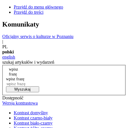
Przejdź do menu głównego
Przejdź do treści
Komunikaty
Oficjalny serwis o kulturze w Poznaniu
|
PL
polski
english
szukaj artykułów i wydarzeń
wpisz
frazę
wpisz frazę
Wyszukaj
Dostępność
Wersja kontrastowa
Kontrast domyślny
Kontrast czarno-biały
Kontrast biało-czarny