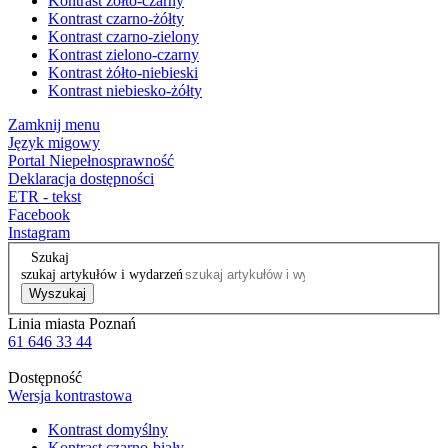
Kontrast żółto-czarny
Kontrast czarno-żółty
Kontrast czarno-zielony
Kontrast zielono-czarny
Kontrast żółto-niebieski
Kontrast niebiesko-żółty
Zamknij menu
Język migowy
Portal Niepełnosprawność
Deklaracja dostępności
ETR - tekst
Facebook
Instagram
Szukaj
szukaj artykułów i wydarzeń
Wyszukaj
Linia miasta Poznań
61 646 33 44
Dostępność
Wersja kontrastowa
Kontrast domyślny
Kontrast czarno-biały