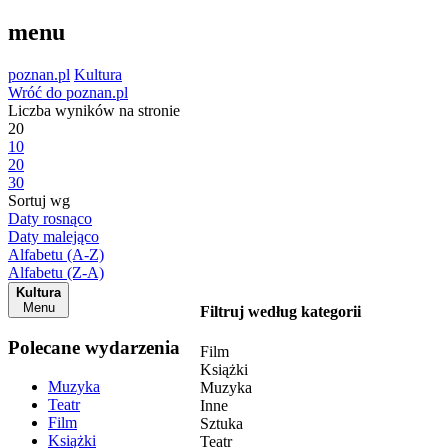
menu
poznan.pl
Kultura
Wróć do poznan.pl
Liczba wyników na stronie
20
10
20
30
Sortuj wg
Daty rosnąco
Daty malejąco
Alfabetu (A-Z)
Alfabetu (Z-A)
Kultura
Menu
Filtruj według kategorii
Polecane wydarzenia
Film
Książki
Muzyka
Muzyka
Teatr
Inne
Film
Sztuka
Książki
Teatr