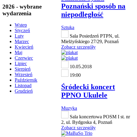
Poznański sposób na
2026 - wybrane
wydarzenia
niepodległość
Wstęp
Sztuka
Styczeń
Sala Posiedzeń PTPN, ul.
Luty
Mielżyńskiego 27/29, Poznań
Marzec
Zobacz szczegóły
Kwiecień
Maj
Czerwiec
Lipiec
10.05.2018
Sierpień
Wrzesień
19:00
Październik
Śródecki koncert
Listopad
Grudzień
PPNO Ukulele
Muzyka
Sala koncertowa POSM I st. nr
2, ul. Bydgoska 4, Poznań
Zobacz szczegóły