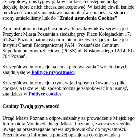
szczegółowy opis typów plików cookies, a następnie podjąć
decyzję, które z nich chcesz zaakceptować. W każdej chwili istnieje
możliwość zarządzania ustawieniami plików cookies - w stopce
strony umieściliśmy link do
"Zmień ustawienia Cookies"
.
Administratorem danych osobowych użytkowników serwisu jest
Prezydent Miasta Poznania z siedzibą przy Placu Kolegiackim 17,
61-841 Poznań, natomiast podmiotem przetwarzającym dane jest
Instytut Chemii Bioorganicznej PAN - Poznańskie Centrum
Superkomputerowo-Sieciowe (PCSS) ul. Noskowskiego 12/14, 61-
704 Poznań.
Szczegółowe informacje na temat przetwarzania Twoich danych
znajdują się w
Polityce prywatności
.
Szczegółowe informacje o tym, w jaki sposób używane są pliki
cookies, a także w jaki sposób można je zablokować lub usunąć,
znajdziesz w
Polityce cookies
.
Cenimy Twoją prywatność
Urząd Miasta Poznania odpowiedzialny za prowadzenie Miejskiego
Informatora Multimedialnego Miasta Poznania, zwraca szczególną
uwagę na przestrzeganie prawa użytkowników do prywatności.
Prezentowana informacja poniżej opisuje za co odpowiadają