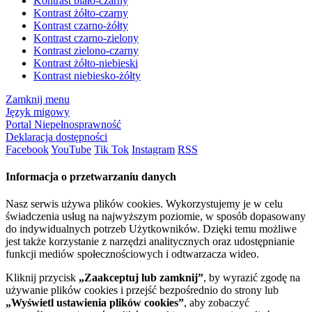
Kontrast biało-czarny
Kontrast żółto-czarny
Kontrast czarno-żółty
Kontrast czarno-zielony
Kontrast zielono-czarny
Kontrast żółto-niebieski
Kontrast niebiesko-żółty
Zamknij menu
Język migowy
Portal Niepełnosprawność
Deklaracja dostępności
Facebook
YouTube
Tik Tok
Instagram
RSS
Informacja o przetwarzaniu danych
Nasz serwis używa plików cookies. Wykorzystujemy je w celu
świadczenia usług na najwyższym poziomie, w sposób dopasowany
do indywidualnych potrzeb Użytkowników. Dzięki temu możliwe
jest także korzystanie z narzędzi analitycznych oraz udostępnianie
funkcji mediów społecznościowych i odtwarzacza wideo.
Kliknij przycisk
„Zaakceptuj lub zamknij”
, by wyrazić zgodę na
używanie plików cookies i przejść bezpośrednio do strony lub
„Wyświetl ustawienia plików cookies”
, aby zobaczyć