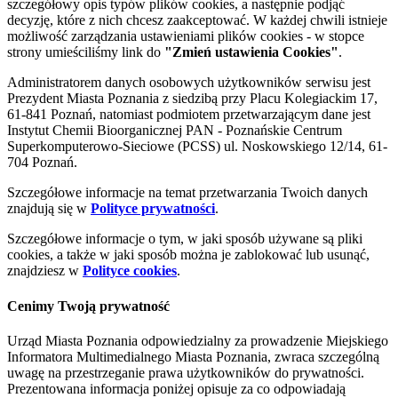
szczegółowy opis typów plików cookies, a następnie podjąć
decyzję, które z nich chcesz zaakceptować. W każdej chwili istnieje
możliwość zarządzania ustawieniami plików cookies - w stopce
strony umieściliśmy link do
"Zmień ustawienia Cookies"
.
Administratorem danych osobowych użytkowników serwisu jest
Prezydent Miasta Poznania z siedzibą przy Placu Kolegiackim 17,
61-841 Poznań, natomiast podmiotem przetwarzającym dane jest
Instytut Chemii Bioorganicznej PAN - Poznańskie Centrum
Superkomputerowo-Sieciowe (PCSS) ul. Noskowskiego 12/14, 61-
704 Poznań.
Szczegółowe informacje na temat przetwarzania Twoich danych
znajdują się w
Polityce prywatności
.
Szczegółowe informacje o tym, w jaki sposób używane są pliki
cookies, a także w jaki sposób można je zablokować lub usunąć,
znajdziesz w
Polityce cookies
.
Cenimy Twoją prywatność
Urząd Miasta Poznania odpowiedzialny za prowadzenie Miejskiego
Informatora Multimedialnego Miasta Poznania, zwraca szczególną
uwagę na przestrzeganie prawa użytkowników do prywatności.
Prezentowana informacja poniżej opisuje za co odpowiadają