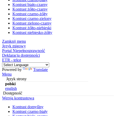
Kontrast biało-czarny
Kontrast żółto-czarny
Kontrast czarno-żółty
Kontrast czarno-zielony
Kontrast zielono-czarny
Kontrast żółto-niebieski
Kontrast niebiesko-żółty
Zamknij menu
Język migowy
Portal Niepełnosprawność
Deklaracja dostępności
ETR - tekst
Powered by
Translate
Menu
Język strony
polski
english
Dostępność
Wersja kontrastowa
Kontrast domyślny
Kontrast czarno-biały