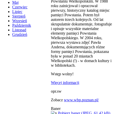
Powstaniu Wielkopolskim. W 1988
Maj
roku zainicjował i opracował
Czerwiec
pierwszy, historyczny katalog miejsc
Lipiec
pamięci Powstania. Potem był
Sierpień
autorem trzech kolejnych. Od lat
Wrzesień
skrupulatnie dokumentuje, fotografuje
Październik
i opisuje wszystkie materialne
Listopad
elementy pamięci Powstania
Grudzień
Wielkopolskiego. W 2004 roku,
pierwsza wystawa zdjęć Pawła
Andersa, dokumentujących różne
formy pamięci Powstania, pokazana
była w ponad 20 miastach
Wielkopolski (!) - w domach kultury i
w bibliotekach.
Wstęp wolny!
Więcej informacji
opr.sw
Zobacz
www.wbp.poznan.pl/
Baner
Pobierz baner (JPEG, 61,42 kB)