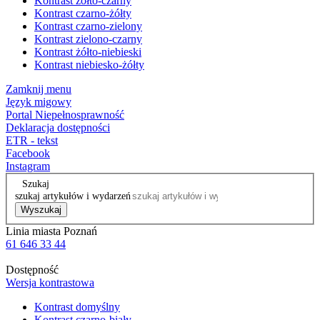
Kontrast żółto-czarny
Kontrast czarno-żółty
Kontrast czarno-zielony
Kontrast zielono-czarny
Kontrast żółto-niebieski
Kontrast niebiesko-żółty
Zamknij menu
Język migowy
Portal Niepełnosprawność
Deklaracja dostępności
ETR - tekst
Facebook
Instagram
Szukaj
szukaj artykułów i wydarzeń
Wyszukaj
Linia miasta Poznań
61 646 33 44
Dostępność
Wersja kontrastowa
Kontrast domyślny
Kontrast czarno-biały