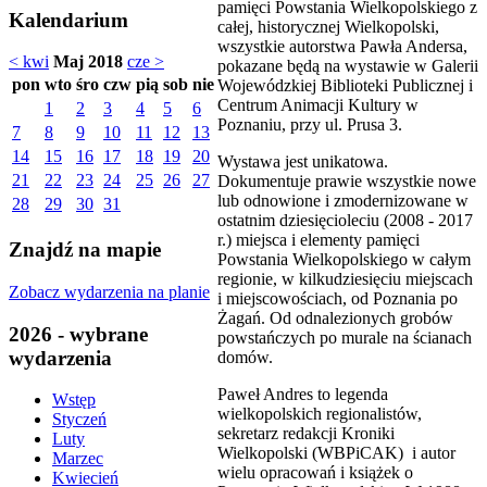
pamięci Powstania Wielkopolskiego z
Kalendarium
całej, historycznej Wielkopolski,
wszystkie autorstwa Pawła Andersa,
< kwi
Maj 2018
cze >
pokazane będą na wystawie w Galerii
pon
wto
śro
czw
pią
sob
nie
Wojewódzkiej Biblioteki Publicznej i
Centrum Animacji Kultury w
1
2
3
4
5
6
Poznaniu, przy ul. Prusa 3.
7
8
9
10
11
12
13
14
15
16
17
18
19
20
Wystawa jest unikatowa.
21
22
23
24
25
26
27
Dokumentuje prawie wszystkie nowe
lub odnowione i zmodernizowane w
28
29
30
31
ostatnim dziesięcioleciu (2008 - 2017
r.) miejsca i elementy pamięci
Znajdź na mapie
Powstania Wielkopolskiego w całym
regionie, w kilkudziesięciu miejscach
Zobacz wydarzenia na planie
i miejscowościach, od Poznania po
Żagań. Od odnalezionych grobów
2026 - wybrane
powstańczych po murale na ścianach
wydarzenia
domów.
Paweł Andres to legenda
Wstęp
wielkopolskich regionalistów,
Styczeń
sekretarz redakcji Kroniki
Luty
Wielkopolski (WBPiCAK) i autor
Marzec
wielu opracowań i książek o
Kwiecień