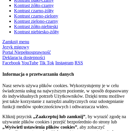
Kontrast biało-czarny
Kontrast żółto-czarny
Kontrast czarno-żółty
Kontrast czarno-zielony
Kontrast zielono-czarny
Kontrast żółto-niebieski
Kontrast niebiesko-żółty
Zamknij menu
Język migowy
Portal Niepełnosprawność
Deklaracja dostępności
Facebook
YouTube
Tik Tok
Instagram
RSS
Informacja o przetwarzaniu danych
Nasz serwis używa plików cookies. Wykorzystujemy je w celu
świadczenia usług na najwyższym poziomie, w sposób dopasowany
do indywidualnych potrzeb Użytkowników. Dzięki temu możliwe
jest także korzystanie z narzędzi analitycznych oraz udostępnianie
funkcji mediów społecznościowych i odtwarzacza wideo.
Kliknij przycisk
„Zaakceptuj lub zamknij”
, by wyrazić zgodę na
używanie plików cookies i przejść bezpośrednio do strony lub
„Wyświetl ustawienia plików cookies”
, aby zobaczyć