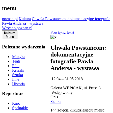
menu
poznan.pl
Kultura
Chwała Powstańcom: dokumentacyjne fotografie
Pawła Andersa - wystawa
Wróć do poznan.pl
Powiększ tekst
Kultura
Menu
Polecane wydarzenia
Chwała Powstańcom:
dokumentacyjne
Muzyka
fotografie Pawła
Teatr
Film
Andersa - wystawa
Książki
Sztuka
12.04 – 31.05.2018
Inne
Historia
Galeria WBPiCAK, ul. Prusa 3.
Wstęp wolny
Repertuar
Opis
Sztuka
Kino
Spektakle
144 zdjęcia kilkudziesięciu miejsc