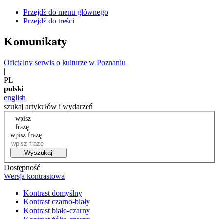
Przejdź do menu głównego
Przejdź do treści
Komunikaty
Oficjalny serwis o kulturze w Poznaniu
|
PL
polski
english
szukaj artykułów i wydarzeń
wpisz
frazę
wpisz frazę
Wyszukaj
Dostępność
Wersja kontrastowa
Kontrast domyślny
Kontrast czarno-biały
Kontrast biało-czarny