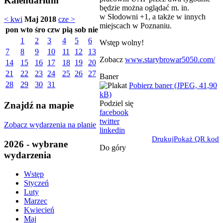
Kalendarium
będzie można oglądać m. in.
w Słodowni +1, a także w innych
< kwi
Maj 2018
cze >
miejscach w Poznaniu.
pon
wto
śro
czw
pią
sob
nie
1
2
3
4
5
6
Wstęp wolny!
7
8
9
10
11
12
13
Zobacz
www.starybrowar5050.com/
14
15
16
17
18
19
20
21
22
23
24
25
26
27
Baner
28
29
30
31
Pobierz baner (JPEG, 41,90
kB)
Podziel się
Znajdź na mapie
facebook
twitter
Zobacz wydarzenia na planie
linkedin
Drukuj
Pokaż QR kod
2026 - wybrane
Do góry
wydarzenia
Wstęp
Styczeń
Luty
Marzec
Kwiecień
Maj