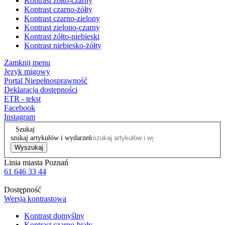
Kontrast żółto-czarny
Kontrast czarno-żółty
Kontrast czarno-zielony
Kontrast zielono-czarny
Kontrast żółto-niebieski
Kontrast niebiesko-żółty
Zamknij menu
Język migowy
Portal Niepełnosprawność
Deklaracja dostępności
ETR - tekst
Facebook
Instagram
Szukaj
szukaj artykułów i wydarzeń
Wyszukaj
Linia miasta Poznań
61 646 33 44
Dostępność
Wersja kontrastowa
Kontrast domyślny
Kontrast czarno-biały