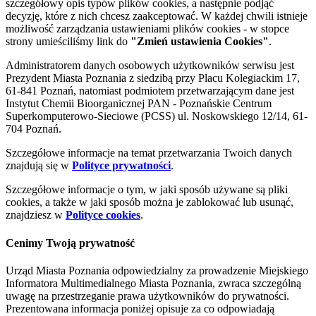
szczegółowy opis typów plików cookies, a następnie podjąć
decyzję, które z nich chcesz zaakceptować. W każdej chwili istnieje
możliwość zarządzania ustawieniami plików cookies - w stopce
strony umieściliśmy link do
"Zmień ustawienia Cookies"
.
Administratorem danych osobowych użytkowników serwisu jest
Prezydent Miasta Poznania z siedzibą przy Placu Kolegiackim 17,
61-841 Poznań, natomiast podmiotem przetwarzającym dane jest
Instytut Chemii Bioorganicznej PAN - Poznańskie Centrum
Superkomputerowo-Sieciowe (PCSS) ul. Noskowskiego 12/14, 61-
704 Poznań.
Szczegółowe informacje na temat przetwarzania Twoich danych
znajdują się w
Polityce prywatności
.
Szczegółowe informacje o tym, w jaki sposób używane są pliki
cookies, a także w jaki sposób można je zablokować lub usunąć,
znajdziesz w
Polityce cookies
.
Cenimy Twoją prywatność
Urząd Miasta Poznania odpowiedzialny za prowadzenie Miejskiego
Informatora Multimedialnego Miasta Poznania, zwraca szczególną
uwagę na przestrzeganie prawa użytkowników do prywatności.
Prezentowana informacja poniżej opisuje za co odpowiadają