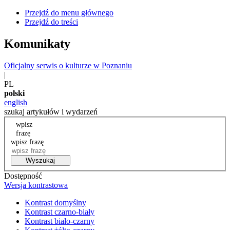
Przejdź do menu głównego
Przejdź do treści
Komunikaty
Oficjalny serwis o kulturze w Poznaniu
|
PL
polski
english
szukaj artykułów i wydarzeń
wpisz
frazę
wpisz frazę
Wyszukaj
Dostępność
Wersja kontrastowa
Kontrast domyślny
Kontrast czarno-biały
Kontrast biało-czarny