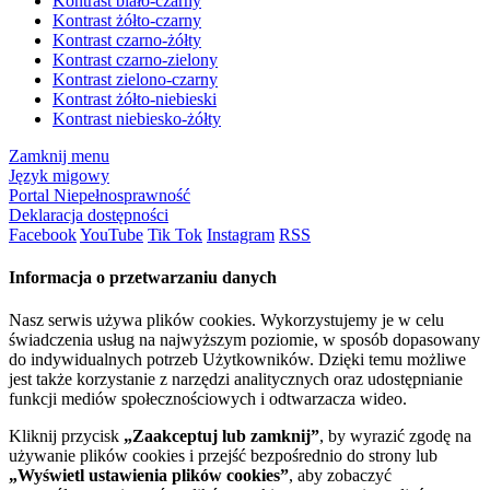
Kontrast biało-czarny
Kontrast żółto-czarny
Kontrast czarno-żółty
Kontrast czarno-zielony
Kontrast zielono-czarny
Kontrast żółto-niebieski
Kontrast niebiesko-żółty
Zamknij menu
Język migowy
Portal Niepełnosprawność
Deklaracja dostępności
Facebook
YouTube
Tik Tok
Instagram
RSS
Informacja o przetwarzaniu danych
Nasz serwis używa plików cookies. Wykorzystujemy je w celu
świadczenia usług na najwyższym poziomie, w sposób dopasowany
do indywidualnych potrzeb Użytkowników. Dzięki temu możliwe
jest także korzystanie z narzędzi analitycznych oraz udostępnianie
funkcji mediów społecznościowych i odtwarzacza wideo.
Kliknij przycisk
„Zaakceptuj lub zamknij”
, by wyrazić zgodę na
używanie plików cookies i przejść bezpośrednio do strony lub
„Wyświetl ustawienia plików cookies”
, aby zobaczyć