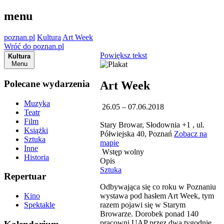
menu
poznan.pl
Kultura
Art Week
Wróć do poznan.pl
Powiększ tekst
Kultura
Menu
Polecane wydarzenia
Art Week
Muzyka
26.05 – 07.06.2018
Teatr
Film
Stary Browar, Słodownia +1 , ul.
Książki
Półwiejska 40, Poznań
Zobacz na
Sztuka
mapie
Inne
Wstęp wolny
Historia
Opis
Sztuka
Repertuar
Odbywająca się co roku w Poznaniu
wystawa pod hasłem Art Week, tym
Kino
razem pojawi się w Starym
Spektakle
Browarze. Dorobek ponad 140
pracowni UAP przez dwa tygodnie