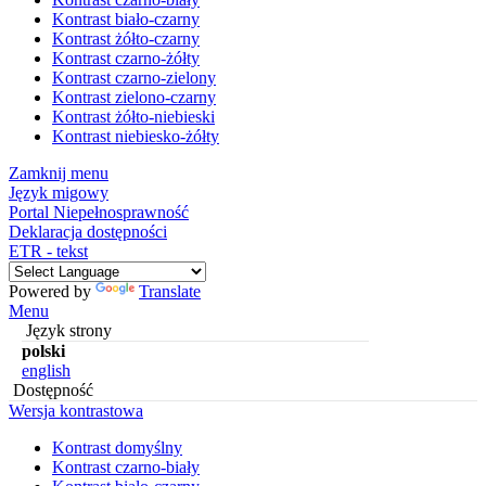
Kontrast biało-czarny
Kontrast żółto-czarny
Kontrast czarno-żółty
Kontrast czarno-zielony
Kontrast zielono-czarny
Kontrast żółto-niebieski
Kontrast niebiesko-żółty
Zamknij menu
Język migowy
Portal Niepełnosprawność
Deklaracja dostępności
ETR - tekst
Powered by
Translate
Menu
Język strony
polski
english
Dostępność
Wersja kontrastowa
Kontrast domyślny
Kontrast czarno-biały