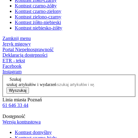
Kontrast żółto-czarny
Kontrast czarno-żółty
Kontrast czarno-zielony
Kontrast zielono-czarny
Kontrast żółto-niebieski
Kontrast niebiesko-żółty
Zamknij menu
Język migowy
Portal Niepełnosprawność
Deklaracja dostępności
ETR - tekst
Facebook
Instagram
Szukaj
szukaj artykułów i wydarzeń
Wyszukaj
Linia miasta Poznań
61 646 33 44
Dostępność
Wersja kontrastowa
Kontrast domyślny
Kontrast czarno-biały