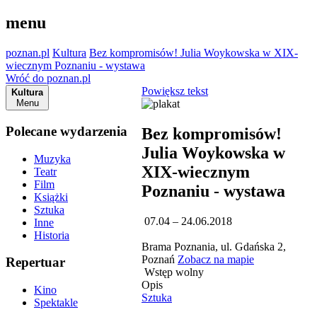
menu
poznan.pl
Kultura
Bez kompromisów! Julia Woykowska w XIX-
wiecznym Poznaniu - wystawa
Wróć do poznan.pl
Powiększ tekst
Kultura
Menu
Polecane wydarzenia
Bez kompromisów!
Julia Woykowska w
Muzyka
XIX-wiecznym
Teatr
Film
Poznaniu - wystawa
Książki
Sztuka
07.04 – 24.06.2018
Inne
Historia
Brama Poznania, ul. Gdańska 2,
Poznań
Zobacz na mapie
Repertuar
Wstęp wolny
Opis
Kino
Sztuka
Spektakle