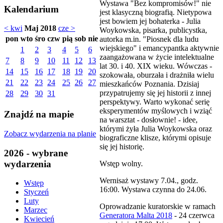
Wystawa "Bez kompromisów!" nie
Kalendarium
jest klasyczną biografią. Nietypowa
jest bowiem jej bohaterka - Julia
< kwi
Maj 2018
cze >
Woykowska, pisarka, publicystka,
pon
wto
śro
czw
pią
sob
nie
autorka m.in. "Piosnek dla ludu
wiejskiego" i emancypantka aktywnie
1
2
3
4
5
6
zaangażowana w życie intelektualne
7
8
9
10
11
12
13
lat 30. i 40. XIX wieku. Wówczas -
14
15
16
17
18
19
20
szokowała, oburzała i drażniła wielu
21
22
23
24
25
26
27
mieszkańców Poznania. Dzisiaj
przypatrujemy się jej historii z innej
28
29
30
31
perspektywy. Warto wykonać serię
eksperymentów myślowych i wziąć
Znajdź na mapie
na warsztat - dosłownie! - idee,
którymi żyła Julia Woykowska oraz
Zobacz wydarzenia na planie
biograficzne klisze, którymi opisuje
się jej historię.
2026 - wybrane
wydarzenia
Wstęp wolny.
Wernisaż wystawy 7.04., godz.
Wstęp
16:00. Wystawa czynna do 24.06.
Styczeń
Luty
Oprowadzanie kuratorskie w ramach
Marzec
Generatora Malta 2018
- 24 czerwca
Kwiecień