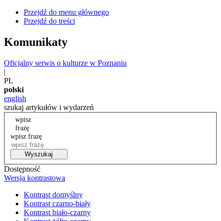
Przejdź do menu głównego
Przejdź do treści
Komunikaty
Oficjalny serwis o kulturze w Poznaniu
|
PL
polski
english
szukaj artykułów i wydarzeń
wpisz
frazę
wpisz frazę
Wyszukaj
Dostępność
Wersja kontrastowa
Kontrast domyślny
Kontrast czarno-biały
Kontrast biało-czarny