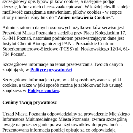
szczegółowy opis typów plików cookies, a następnie podjąć
decyzję, które z nich chcesz zaakceptować. W każdej chwili istnieje
możliwość zarządzania ustawieniami plików cookies - w stopce
strony umieściliśmy link do
"Zmień ustawienia Cookies"
.
Administratorem danych osobowych użytkowników serwisu jest
Prezydent Miasta Poznania z siedzibą przy Placu Kolegiackim 17,
61-841 Poznań, natomiast podmiotem przetwarzającym dane jest
Instytut Chemii Bioorganicznej PAN - Poznańskie Centrum
Superkomputerowo-Sieciowe (PCSS) ul. Noskowskiego 12/14, 61-
704 Poznań.
Szczegółowe informacje na temat przetwarzania Twoich danych
znajdują się w
Polityce prywatności
.
Szczegółowe informacje o tym, w jaki sposób używane są pliki
cookies, a także w jaki sposób można je zablokować lub usunąć,
znajdziesz w
Polityce cookies
.
Cenimy Twoją prywatność
Urząd Miasta Poznania odpowiedzialny za prowadzenie Miejskiego
Informatora Multimedialnego Miasta Poznania, zwraca szczególną
uwagę na przestrzeganie prawa użytkowników do prywatności.
Prezentowana informacja poniżej opisuje za co odpowiadają