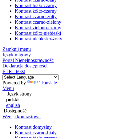
Kontrast biało-czarny
Kontrast żółto-czarny
Kontrast czarno-żółty
Kontrast czarno-zielony
Kontrast zielono-czarny
Kontrast żółto-niebieski
Kontrast niebiesko-żółty
Zamknij menu
Język migowy
Portal Niepełnosprawność
Deklaracja dostępności
ETR - tekst
Powered by
Translate
Menu
Język strony
polski
english
Dostępność
Wersja kontrastowa
Kontrast domyślny
Kontrast czarno-biały