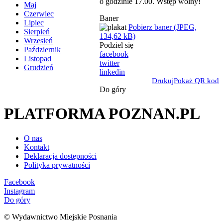
o godzinie 17.00. Wstęp wolny!
Maj
Czerwiec
Baner
Lipiec
Pobierz baner (JPEG,
Sierpień
134,62 kB)
Wrzesień
Podziel się
Październik
facebook
Listopad
twitter
Grudzień
linkedin
Drukuj
Pokaż QR kod
Do góry
PLATFORMA POZNAN.PL
O nas
Kontakt
Deklaracja dostępności
Polityka prywatności
Facebook
Instagram
Do góry
© Wydawnictwo Miejskie Posnania