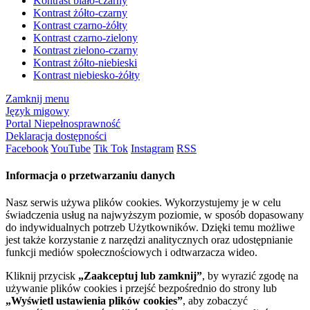
Kontrast biało-czarny
Kontrast żółto-czarny
Kontrast czarno-żółty
Kontrast czarno-zielony
Kontrast zielono-czarny
Kontrast żółto-niebieski
Kontrast niebiesko-żółty
Zamknij menu
Język migowy
Portal Niepełnosprawność
Deklaracja dostępności
Facebook
YouTube
Tik Tok
Instagram
RSS
Informacja o przetwarzaniu danych
Nasz serwis używa plików cookies. Wykorzystujemy je w celu
świadczenia usług na najwyższym poziomie, w sposób dopasowany
do indywidualnych potrzeb Użytkowników. Dzięki temu możliwe
jest także korzystanie z narzędzi analitycznych oraz udostępnianie
funkcji mediów społecznościowych i odtwarzacza wideo.
Kliknij przycisk
„Zaakceptuj lub zamknij”
, by wyrazić zgodę na
używanie plików cookies i przejść bezpośrednio do strony lub
„Wyświetl ustawienia plików cookies”
, aby zobaczyć