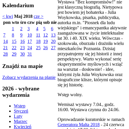
Wystawa "Bez kompromisów!" nie
Kalendarium
jest klasyczną biografią. Nietypowa
jest bowiem jej bohaterka - Julia
< kwi
Maj 2018
cze >
Woykowska, pisarka, publicystka,
pon
wto
śro
czw
pią
sob
nie
autorka m.in. "Piosnek dla ludu
wiejskiego" i emancypantka aktywnie
1
2
3
4
5
6
zaangażowana w życie intelektualne
7
8
9
10
11
12
13
lat 30. i 40. XIX wieku. Wówczas -
14
15
16
17
18
19
20
szokowała, oburzała i drażniła wielu
21
22
23
24
25
26
27
mieszkańców Poznania. Dzisiaj
przypatrujemy się jej historii z innej
28
29
30
31
perspektywy. Warto wykonać serię
eksperymentów myślowych i wziąć
Znajdź na mapie
na warsztat - dosłownie! - idee,
którymi żyła Julia Woykowska oraz
Zobacz wydarzenia na planie
biograficzne klisze, którymi opisuje
się jej historię.
2026 - wybrane
wydarzenia
Wstęp wolny.
Wernisaż wystawy 7.04., godz.
Wstęp
16:00. Wystawa czynna do 24.06.
Styczeń
Luty
Oprowadzanie kuratorskie w ramach
Marzec
Generatora Malta 2018
- 24 czerwca
Kwiecień