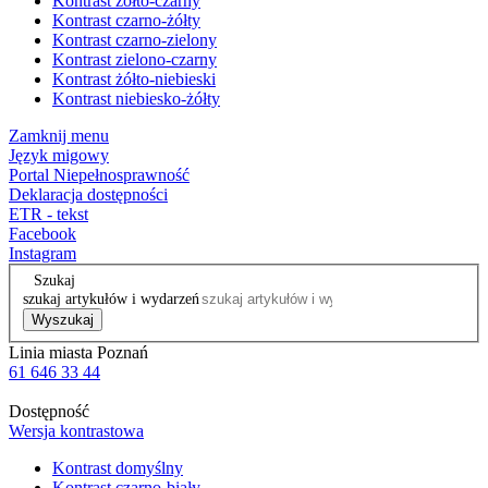
Kontrast żółto-czarny
Kontrast czarno-żółty
Kontrast czarno-zielony
Kontrast zielono-czarny
Kontrast żółto-niebieski
Kontrast niebiesko-żółty
Zamknij menu
Język migowy
Portal Niepełnosprawność
Deklaracja dostępności
ETR - tekst
Facebook
Instagram
Szukaj
szukaj artykułów i wydarzeń
Wyszukaj
Linia miasta Poznań
61 646 33 44
Dostępność
Wersja kontrastowa
Kontrast domyślny
Kontrast czarno-biały