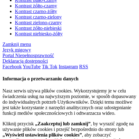
Kontrast biało-czarny
Kontrast żółto-czarny
Kontrast czarno-żółty
Kontrast czarno-zielony
Kontrast zielono-czarny
Kontrast żółto-niebieski
Kontrast niebiesko-żółty
Zamknij menu
Język migowy
Portal Niepełnosprawność
Deklaracja dostępności
Facebook
YouTube
Tik Tok
Instagram
RSS
Informacja o przetwarzaniu danych
Nasz serwis używa plików cookies. Wykorzystujemy je w celu
świadczenia usług na najwyższym poziomie, w sposób dopasowany
do indywidualnych potrzeb Użytkowników. Dzięki temu możliwe
jest także korzystanie z narzędzi analitycznych oraz udostępnianie
funkcji mediów społecznościowych i odtwarzacza wideo.
Kliknij przycisk
„Zaakceptuj lub zamknij”
, by wyrazić zgodę na
używanie plików cookies i przejść bezpośrednio do strony lub
„Wyświetl ustawienia plików cookies”
, aby zobaczyć