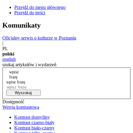
Przejdź do menu głównego
Przejdź do treści
Komunikaty
Oficjalny serwis o kulturze w Poznaniu
|
PL
polski
english
szukaj artykułów i wydarzeń
wpisz
frazę
wpisz frazę
Wyszukaj
Dostępność
Wersja kontrastowa
Kontrast domyślny
Kontrast czarno-biały
Kontrast biało-czarny