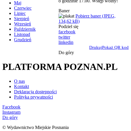
o godzinie 17.00. Wstęp wolny!
Maj
Czerwiec
Baner
Lipiec
Pobierz baner (JPEG,
Sierpień
134,62 kB)
Wrzesień
Podziel się
Październik
facebook
Listopad
twitter
Grudzień
linkedin
Drukuj
Pokaż QR kod
Do góry
PLATFORMA POZNAN.PL
O nas
Kontakt
Deklaracja dostępności
Polityka prywatności
Facebook
Instagram
Do góry
© Wydawnictwo Miejskie Posnania