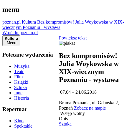
menu
poznan.pl
Kultura
Bez kompromisów! Julia Woykowska w XIX-
wiecznym Poznaniu - wystawa
Wróć do poznan.pl
Powiększ tekst
Kultura
Menu
Polecane wydarzenia
Bez kompromisów!
Julia Woykowska w
Muzyka
XIX-wiecznym
Teatr
Film
Poznaniu - wystawa
Książki
Sztuka
07.04 – 24.06.2018
Inne
Historia
Brama Poznania, ul. Gdańska 2,
Poznań
Zobacz na mapie
Repertuar
Wstęp wolny
Opis
Kino
Sztuka
Spektakle