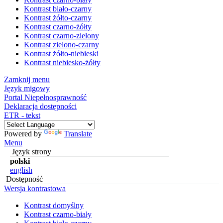
Kontrast biało-czarny
Kontrast żółto-czarny
Kontrast czarno-żółty
Kontrast czarno-zielony
Kontrast zielono-czarny
Kontrast żółto-niebieski
Kontrast niebiesko-żółty
Zamknij menu
Język migowy
Portal Niepełnosprawność
Deklaracja dostępności
ETR - tekst
Powered by
Translate
Menu
Język strony
polski
english
Dostępność
Wersja kontrastowa
Kontrast domyślny
Kontrast czarno-biały