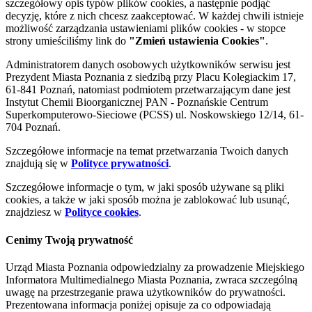
szczegółowy opis typów plików cookies, a następnie podjąć
decyzję, które z nich chcesz zaakceptować. W każdej chwili istnieje
możliwość zarządzania ustawieniami plików cookies - w stopce
strony umieściliśmy link do
"Zmień ustawienia Cookies"
.
Administratorem danych osobowych użytkowników serwisu jest
Prezydent Miasta Poznania z siedzibą przy Placu Kolegiackim 17,
61-841 Poznań, natomiast podmiotem przetwarzającym dane jest
Instytut Chemii Bioorganicznej PAN - Poznańskie Centrum
Superkomputerowo-Sieciowe (PCSS) ul. Noskowskiego 12/14, 61-
704 Poznań.
Szczegółowe informacje na temat przetwarzania Twoich danych
znajdują się w
Polityce prywatności
.
Szczegółowe informacje o tym, w jaki sposób używane są pliki
cookies, a także w jaki sposób można je zablokować lub usunąć,
znajdziesz w
Polityce cookies
.
Cenimy Twoją prywatność
Urząd Miasta Poznania odpowiedzialny za prowadzenie Miejskiego
Informatora Multimedialnego Miasta Poznania, zwraca szczególną
uwagę na przestrzeganie prawa użytkowników do prywatności.
Prezentowana informacja poniżej opisuje za co odpowiadają