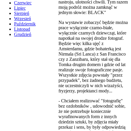
nastroju, ulotności chwili. Tym razem
Czerwiec
moją podróż można zamknąć w
Lipiec
jednym słowie: BLACK"
Sierpień
Wrzesień
Na wystawie zobaczyć będzie można
Październik
prace wyłącznie czarno-białe,
Listopad
wyłącznie czarnych dziewcząt, które
Grudzień
napotkał na swojej drodze fotograf.
Będzie więc kilka ujęć z
Amsterdamu, gdzie bohaterką jest
Nirmala (Sri Lanca) z San Francisco
czy z Zanzibaru, który stał się dla
Tomka drugim domem i gdzie od lat
realizuje swoje fotograficzne pasje.
Wszystkie zdjęcia powstały "przez
przypadek", bez żadnego budżetu,
nie uczestniczyli w nich wizażyści,
fryzjerzy, projektanci mody...
- Chciałem realizować "fotografię"
bez ozdobników , udowodnić sobie,
że nie potrzebuje koniecznie
wyrafinowanych form z innych
dziedzin sztuki, by zdjęcia miały
przekaz i sens, by były odpowiedzią