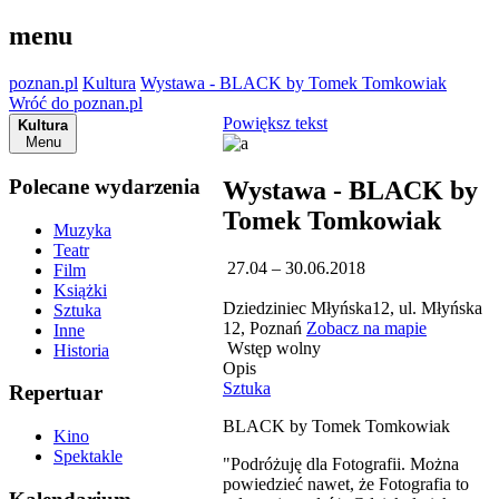
menu
poznan.pl
Kultura
Wystawa - BLACK by Tomek Tomkowiak
Wróć do poznan.pl
Powiększ tekst
Kultura
Menu
Polecane wydarzenia
Wystawa - BLACK by
Tomek Tomkowiak
Muzyka
Teatr
27.04 – 30.06.2018
Film
Książki
Dziedziniec Młyńska12, ul. Młyńska
Sztuka
12, Poznań
Zobacz na mapie
Inne
Wstęp wolny
Historia
Opis
Sztuka
Repertuar
BLACK by Tomek Tomkowiak
Kino
Spektakle
"Podróżuję dla Fotografii. Można
powiedzieć nawet, że Fotografia to