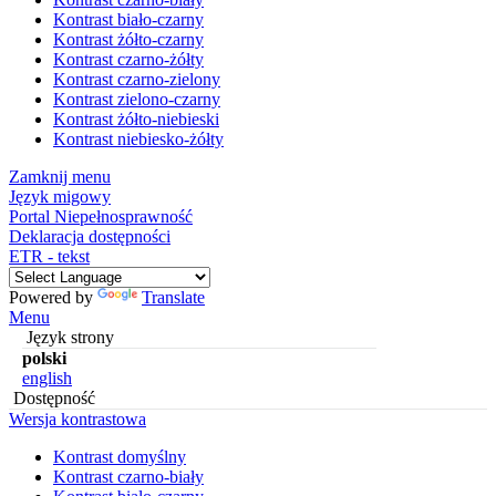
Kontrast biało-czarny
Kontrast żółto-czarny
Kontrast czarno-żółty
Kontrast czarno-zielony
Kontrast zielono-czarny
Kontrast żółto-niebieski
Kontrast niebiesko-żółty
Zamknij menu
Język migowy
Portal Niepełnosprawność
Deklaracja dostępności
ETR - tekst
Powered by
Translate
Menu
Język strony
polski
english
Dostępność
Wersja kontrastowa
Kontrast domyślny
Kontrast czarno-biały