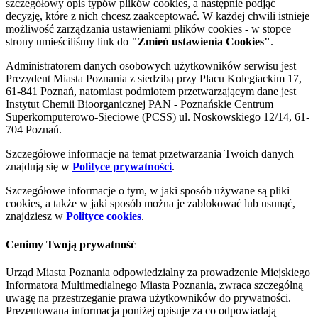
szczegółowy opis typów plików cookies, a następnie podjąć
decyzję, które z nich chcesz zaakceptować. W każdej chwili istnieje
możliwość zarządzania ustawieniami plików cookies - w stopce
strony umieściliśmy link do
"Zmień ustawienia Cookies"
.
Administratorem danych osobowych użytkowników serwisu jest
Prezydent Miasta Poznania z siedzibą przy Placu Kolegiackim 17,
61-841 Poznań, natomiast podmiotem przetwarzającym dane jest
Instytut Chemii Bioorganicznej PAN - Poznańskie Centrum
Superkomputerowo-Sieciowe (PCSS) ul. Noskowskiego 12/14, 61-
704 Poznań.
Szczegółowe informacje na temat przetwarzania Twoich danych
znajdują się w
Polityce prywatności
.
Szczegółowe informacje o tym, w jaki sposób używane są pliki
cookies, a także w jaki sposób można je zablokować lub usunąć,
znajdziesz w
Polityce cookies
.
Cenimy Twoją prywatność
Urząd Miasta Poznania odpowiedzialny za prowadzenie Miejskiego
Informatora Multimedialnego Miasta Poznania, zwraca szczególną
uwagę na przestrzeganie prawa użytkowników do prywatności.
Prezentowana informacja poniżej opisuje za co odpowiadają