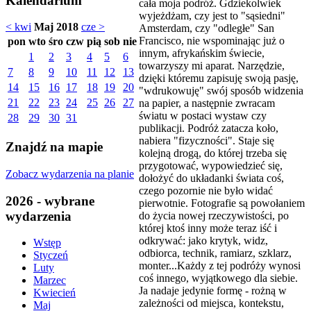
Kalendarium
cała moja podróż. Gdziekolwiek
wyjeżdżam, czy jest to "sąsiedni"
< kwi
Maj 2018
cze >
Amsterdam, czy "odległe" San
Francisco, nie wspominając już o
pon
wto
śro
czw
pią
sob
nie
innym, afrykańskim świecie,
1
2
3
4
5
6
towarzyszy mi aparat. Narzędzie,
7
8
9
10
11
12
13
dzięki któremu zapisuję swoją pasję,
14
15
16
17
18
19
20
"wdrukowuję" swój sposób widzenia
21
22
23
24
25
26
27
na papier, a następnie zwracam
światu w postaci wystaw czy
28
29
30
31
publikacji. Podróż zatacza koło,
nabiera "fizyczności". Staje się
Znajdź na mapie
kolejną drogą, do której trzeba się
przygotować, wypowiedzieć się,
Zobacz wydarzenia na planie
dołożyć do układanki świata coś,
czego pozornie nie było widać
2026 - wybrane
pierwotnie. Fotografie są powołaniem
wydarzenia
do życia nowej rzeczywistości, po
której ktoś inny może teraz iść i
odkrywać: jako krytyk, widz,
Wstęp
odbiorca, technik, ramiarz, szklarz,
Styczeń
monter...Każdy z tej podróży wynosi
Luty
coś innego, wyjątkowego dla siebie.
Marzec
Ja nadaje jedynie formę - rożną w
Kwiecień
zależności od miejsca, kontekstu,
Maj