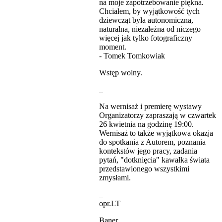
na moje zapotrzebowanie piękna.
Chciałem, by wyjątkowość tych
dziewcząt była autonomiczna,
naturalna, niezależna od niczego
więcej jak tylko fotograficzny
moment.
- Tomek Tomkowiak
Wstęp wolny.
_
Na wernisaż i premierę wystawy
Organizatorzy zapraszają w czwartek
26 kwietnia na godzinę 19:00.
Wernisaż to także wyjątkowa okazja
do spotkania z Autorem, poznania
kontekstów jego pracy, zadania
pytań, "dotknięcia" kawałka świata
przedstawionego wszystkimi
zmysłami.
_
opr.LT
Baner