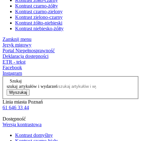
Kontrast żółto-czarny
Kontrast czarno-żółty
Kontrast czarno-zielony
Kontrast zielono-czarny
Kontrast żółto-niebieski
Kontrast niebiesko-żółty
Zamknij menu
Język migowy
Portal Niepełnosprawność
Deklaracja dostępności
ETR - tekst
Facebook
Instagram
Szukaj
szukaj artykułów i wydarzeń
Wyszukaj
Linia miasta Poznań
61 646 33 44
Dostępność
Wersja kontrastowa
Kontrast domyślny
Kontrast czarno-biały