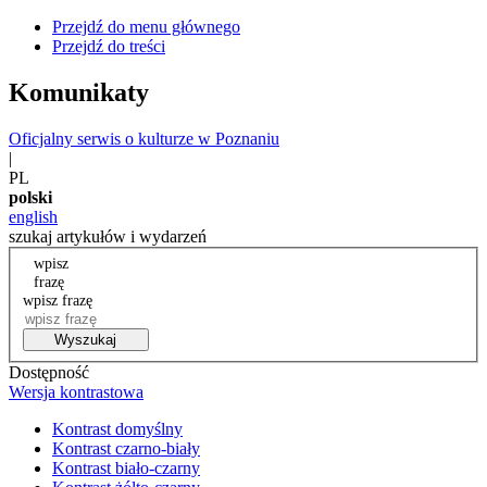
Przejdź do menu głównego
Przejdź do treści
Komunikaty
Oficjalny serwis o kulturze w Poznaniu
|
PL
polski
english
szukaj artykułów i wydarzeń
wpisz
frazę
wpisz frazę
Wyszukaj
Dostępność
Wersja kontrastowa
Kontrast domyślny
Kontrast czarno-biały
Kontrast biało-czarny