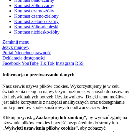
Kontrast biało-czarny
Kontrast żółto-czarny
Kontrast czarno-żółty
Kontrast czarno-zielony
Kontrast zielono-czarny
Kontrast żółto-niebieski
Kontrast niebiesko-żółty
Zamknij menu
Język migowy
Portal Niepełnosprawność
Deklaracja dostępności
Facebook
YouTube
Tik Tok
Instagram
RSS
Informacja o przetwarzaniu danych
Nasz serwis używa plików cookies. Wykorzystujemy je w celu
świadczenia usług na najwyższym poziomie, w sposób dopasowany
do indywidualnych potrzeb Użytkowników. Dzięki temu możliwe
jest także korzystanie z narzędzi analitycznych oraz udostępnianie
funkcji mediów społecznościowych i odtwarzacza wideo.
Kliknij przycisk
„Zaakceptuj lub zamknij”
, by wyrazić zgodę na
używanie plików cookies i przejść bezpośrednio do strony lub
„Wyświetl ustawienia plików cookies”
, aby zobaczyć