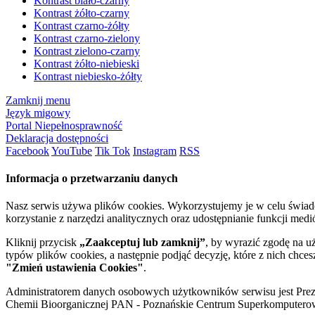
Kontrast biało-czarny
Kontrast żółto-czarny
Kontrast czarno-żółty
Kontrast czarno-zielony
Kontrast zielono-czarny
Kontrast żółto-niebieski
Kontrast niebiesko-żółty
Zamknij menu
Język migowy
Portal Niepełnosprawność
Deklaracja dostępności
Facebook
YouTube
Tik Tok
Instagram
RSS
Informacja o przetwarzaniu danych
Nasz serwis używa plików cookies. Wykorzystujemy je w celu świa
korzystanie z narzędzi analitycznych oraz udostępnianie funkcji me
Kliknij przycisk
„Zaakceptuj lub zamknij”
, by wyrazić zgodę na u
typów plików cookies, a następnie podjąć decyzję, które z nich chce
"Zmień ustawienia Cookies"
.
Administratorem danych osobowych użytkowników serwisu jest Prezyd
Chemii Bioorganicznej PAN - Poznańskie Centrum Superkomputerow