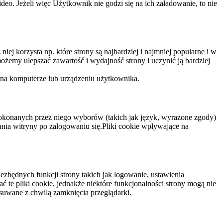
eo. Jeżeli więc Użytkownik nie godzi się na ich załadowanie, to nie
niej korzysta np. które strony są najbardziej i najmniej popularne i w
żemy ulepszać zawartość i wydajność strony i uczynić ją bardziej
 na komputerze lub urządzeniu użytkownika.
dokonanych przez niego wyborów (takich jak język, wyrażone zgody)
wania witryny po zalogowaniu się.Pliki cookie wpływające na
ezbędnych funkcji strony takich jak logowanie, ustawienia
 te pliki cookie, jednakże niektóre funkcjonalności strony mogą nie
suwane z chwilą zamknięcia przeglądarki.