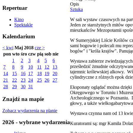
Opis
Repertuar
Sztuka
W sali wystaw czasowych na par
Kino
Jeden ze starożytnych mitów opo
Spektakle
mieszkańców Mezopotamii spośró
Kalendarium
W Sumeryjskiej Liście Królów czy
sami bogowie i polecali mu reprez
< kwi
Maj 2018
cze >
bogów" i "króla krajów". Panując
pon
wto
śro
czw
pią
sob
nie
1
2
3
4
5
6
Wystawa zabierze zwiedzających
prześledzić żmudnie odczytywane
7
8
9
10
11
12
13
tajemnic królewskiej alkowy. W
14
15
16
17
18
19
20
cylindryczne z różnych epok dz
21
22
23
24
25
26
27
28
29
30
31
Eksponaty oglądać można dzięk
Okręgowego w Toruniu i Muzeum
Archeologicznego w Poznaniu. D
Znajdź na mapie
głowy, a także wielkogabarytowa
Zobacz wydarzenia na planie
Wystawa czynna nam od 13 kwiet
2026 - wybrane wydarzenia
Kuratorami są: mgr Kamila Dola