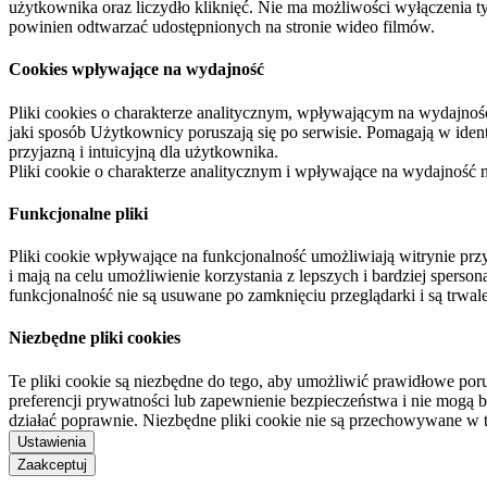
użytkownika oraz liczydło kliknięć. Nie ma możliwości wyłączenia t
powinien odtwarzać udostępnionych na stronie wideo filmów.
Cookies wpływające na wydajność
Pliki cookies o charakterze analitycznym, wpływającym na wydajność zb
jaki sposób Użytkownicy poruszają się po serwisie. Pomagają w ide
przyjazną i intuicyjną dla użytkownika.
Pliki cookie o charakterze analitycznym i wpływające na wydajność
Funkcjonalne pliki
Pliki cookie wpływające na funkcjonalność umożliwiają witrynie p
i mają na celu umożliwienie korzystania z lepszych i bardziej sperso
funkcjonalność nie są usuwane po zamknięciu przeglądarki i są trw
Niezbędne pliki cookies
Te pliki cookie są niezbędne do tego, aby umożliwić prawidłowe poru
preferencji prywatności lub zapewnienie bezpieczeństwa i nie mogą b
działać poprawnie. Niezbędne pliki cookie nie są przechowywane w 
Ustawienia
Zaakceptuj