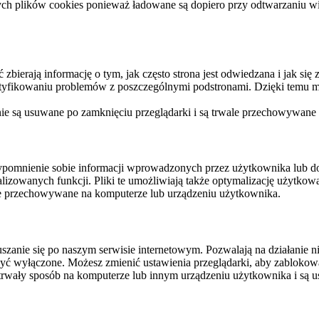
ych plików cookies ponieważ ładowane są dopiero przy odtwarzaniu wid
ierają informację o tym, jak często strona jest odwiedzana i jak się z 
ntyfikowaniu problemów z poszczególnymi podstronami. Dzięki temu mo
 nie są usuwane po zamknięciu przeglądarki i są trwale przechowywane
rzypomnienie sobie informacji wprowadzonych przez użytkownika lub 
nalizowanych funkcji. Pliki te umożliwiają także optymalizację użytko
ale przechowywane na komputerze lub urządzeniu użytkownika.
szanie się po naszym serwisie internetowym. Pozwalają na działanie ni
yć wyłączone. Możesz zmienić ustawienia przeglądarki, aby zablokować
trwały sposób na komputerze lub innym urządzeniu użytkownika i są u