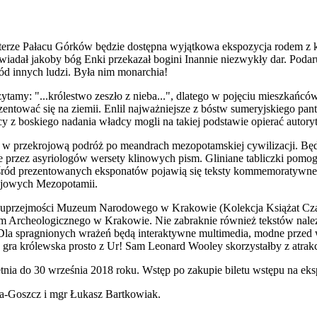
terze Pałacu Górków będzie dostępna wyjątkowa ekspozycja rodem z 
wiadał jakoby bóg Enki przekazał bogini Inannie niezwykły dar. Poda
d innych ludzi. Była nim monarchia!
tamy: "...królestwo zeszło z nieba...", dlatego w pojęciu mieszkańcó
entować się na ziemii. Enlil najważniejsze z bóstw sumeryjskiego pante
y z boskiego nadania władcy mogli na takiej podstawie opierać autory
 w przekrojową podróż po meandrach mezopotamskiej cywilizacji. Bę
 przez asyriologów wersety klinowych pism. Gliniane tabliczki pom
śród prezentowanych eksponatów pojawią się teksty kommemoratywne, 
iejowych Mezopotamii.
i uprzejmości Muzeum Narodowego w Krakowie (Kolekcja Książat Cz
 Archeologicznego w Krakowie. Nie zabraknie również tekstów nal
la spragnionych wrażeń będą interaktywne multimedia, modne przed 
 gra królewska prosto z Ur! Sam Leonard Wooley skorzystałby z atrakc
nia do 30 września 2018 roku. Wstęp po zakupie biletu wstępu na ek
ta-Goszcz i mgr Łukasz Bartkowiak.