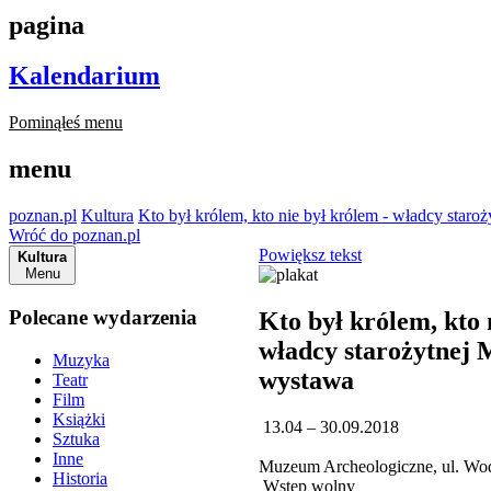
pagina
Kalendarium
Pominąłeś menu
menu
poznan.pl
Kultura
Kto był królem, kto nie był królem - władcy staro
Wróć do poznan.pl
Powiększ tekst
Kultura
Menu
Polecane wydarzenia
Kto był królem, kto 
władcy starożytnej 
Muzyka
wystawa
Teatr
Film
Książki
13.04 – 30.09.2018
Sztuka
Inne
Muzeum Archeologiczne, ul. Wo
Historia
Wstęp wolny