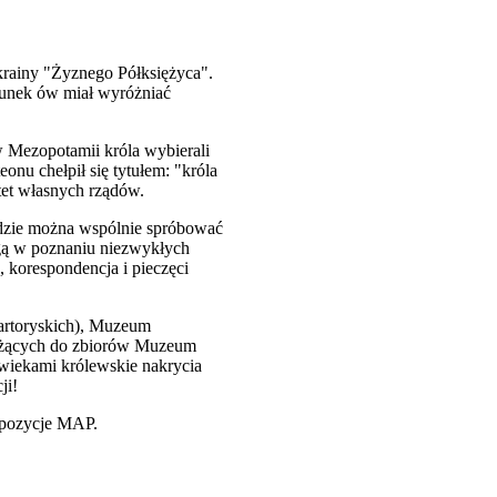
krainy "Żyznego Półksiężyca".
runek ów miał wyróżniać
w Mezopotamii króla wybierali
onu chełpił się tytułem: "króla
tet własnych rządów.
dzie można wspólnie spróbować
ogą w poznaniu niezwykłych
korespondencja i pieczęci
artoryskich), Muzeum
eżących do zbiorów Muzeum
wiekami królewskie nakrycia
ji!
spozycje MAP.