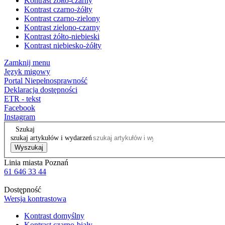
Kontrast żółto-czarny
Kontrast czarno-żółty
Kontrast czarno-zielony
Kontrast zielono-czarny
Kontrast żółto-niebieski
Kontrast niebiesko-żółty
Zamknij menu
Język migowy
Portal Niepełnosprawność
Deklaracja dostępności
ETR - tekst
Facebook
Instagram
Szukaj
szukaj artykułów i wydarzeń
Wyszukaj
Linia miasta Poznań
61 646 33 44
Dostępność
Wersja kontrastowa
Kontrast domyślny
Kontrast czarno-biały