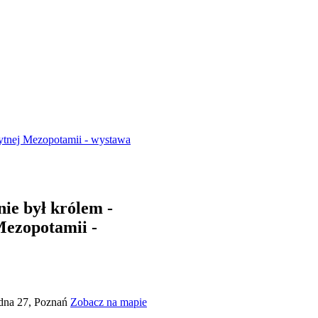
żytnej Mezopotamii - wystawa
nie był królem -
Mezopotamii -
dna 27, Poznań
Zobacz na mapie