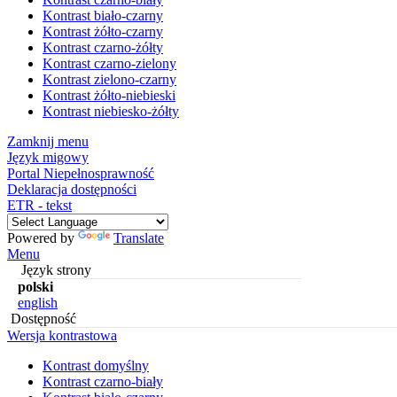
Kontrast biało-czarny
Kontrast żółto-czarny
Kontrast czarno-żółty
Kontrast czarno-zielony
Kontrast zielono-czarny
Kontrast żółto-niebieski
Kontrast niebiesko-żółty
Zamknij menu
Język migowy
Portal Niepełnosprawność
Deklaracja dostępności
ETR - tekst
Powered by
Translate
Menu
Język strony
polski
english
Dostępność
Wersja kontrastowa
Kontrast domyślny
Kontrast czarno-biały