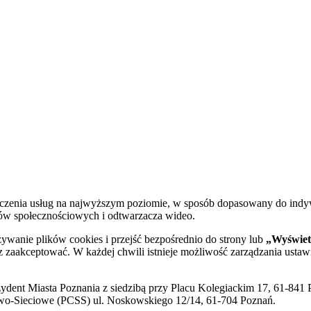
dczenia usług na najwyższym poziomie, w sposób dopasowany do indy
diów społecznościowych i odtwarzacza wideo.
żywanie plików cookies i przejść bezpośrednio do strony lub
„Wyświetl
sz zaakceptować. W każdej chwili istnieje możliwość zarządzania ustaw
ent Miasta Poznania z siedzibą przy Placu Kolegiackim 17, 61-841 P
o-Sieciowe (PCSS) ul. Noskowskiego 12/14, 61-704 Poznań.