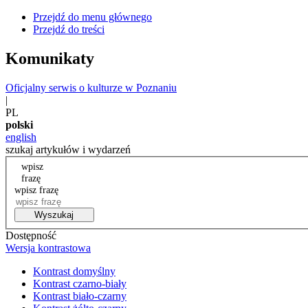
Przejdź do menu głównego
Przejdź do treści
Komunikaty
Oficjalny serwis o kulturze w Poznaniu
|
PL
polski
english
szukaj artykułów i wydarzeń
wpisz
frazę
wpisz frazę
Wyszukaj
Dostępność
Wersja kontrastowa
Kontrast domyślny
Kontrast czarno-biały
Kontrast biało-czarny