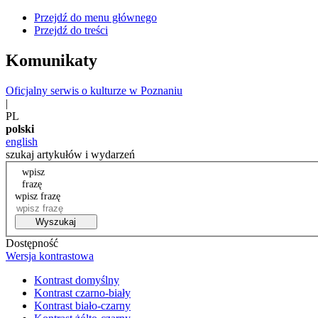
Przejdź do menu głównego
Przejdź do treści
Komunikaty
Oficjalny serwis o kulturze w Poznaniu
|
PL
polski
english
szukaj artykułów i wydarzeń
wpisz
frazę
wpisz frazę
Wyszukaj
Dostępność
Wersja kontrastowa
Kontrast domyślny
Kontrast czarno-biały
Kontrast biało-czarny