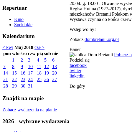
20.04. g. 18.00 - Otwarcie wysta
Repertuar
Régisa Hutina (1927-2017), dyrek
mieszkańców Bretanii Polakom w
Wystawa czynna do końca czerwca
Kino
Spektakle
Wstęp wolny!
Kalendarium
Zobacz
dombretanii.org.pl
< kwi
Maj 2018
cze >
Baner
pon
wto
śro
czw
pią
sob
nie
Pobierz 
Podziel się
1
2
3
4
5
6
facebook
7
8
9
10
11
12
13
twitter
14
15
16
17
18
19
20
linkedin
21
22
23
24
25
26
27
28
29
30
31
Do góry
Znajdź na mapie
Zobacz wydarzenia na planie
2026 - wybrane wydarzenia