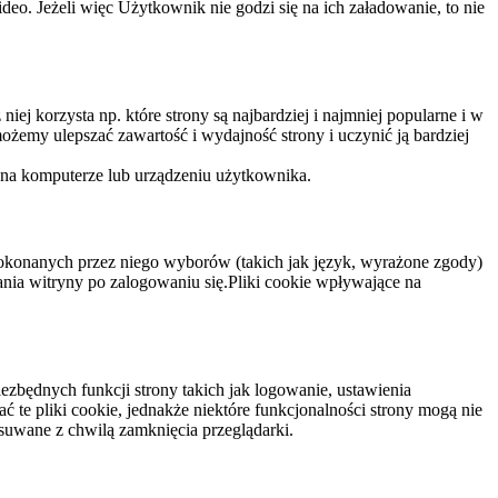
eo. Jeżeli więc Użytkownik nie godzi się na ich załadowanie, to nie
niej korzysta np. które strony są najbardziej i najmniej popularne i w
żemy ulepszać zawartość i wydajność strony i uczynić ją bardziej
 na komputerze lub urządzeniu użytkownika.
dokonanych przez niego wyborów (takich jak język, wyrażone zgody)
wania witryny po zalogowaniu się.Pliki cookie wpływające na
ezbędnych funkcji strony takich jak logowanie, ustawienia
 te pliki cookie, jednakże niektóre funkcjonalności strony mogą nie
suwane z chwilą zamknięcia przeglądarki.