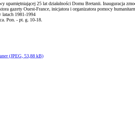
wy upamiętniającej 25 lat działalności Domu Bretanii. Inauguracja zmo
tora gazety Ouest-France, inicjatora i organizatora pomocy humanitar
 latach 1981-1994
. Pon. - pt. g. 10-18.
baner (JPEG, 53,88 kB)