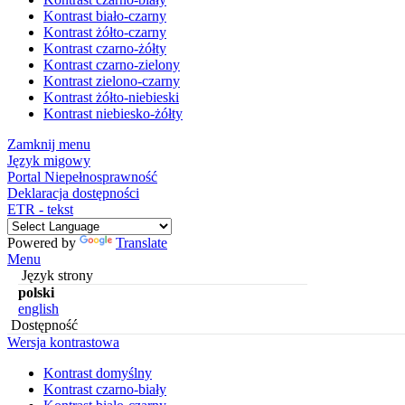
Kontrast biało-czarny
Kontrast żółto-czarny
Kontrast czarno-żółty
Kontrast czarno-zielony
Kontrast zielono-czarny
Kontrast żółto-niebieski
Kontrast niebiesko-żółty
Zamknij menu
Język migowy
Portal Niepełnosprawność
Deklaracja dostępności
ETR - tekst
Powered by
Translate
Menu
Język strony
polski
english
Dostępność
Wersja kontrastowa
Kontrast domyślny
Kontrast czarno-biały