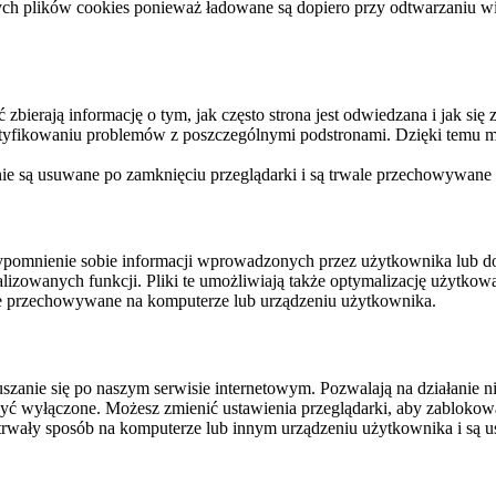
ych plików cookies ponieważ ładowane są dopiero przy odtwarzaniu wid
ierają informację o tym, jak często strona jest odwiedzana i jak się z 
ntyfikowaniu problemów z poszczególnymi podstronami. Dzięki temu mo
 nie są usuwane po zamknięciu przeglądarki i są trwale przechowywane
rzypomnienie sobie informacji wprowadzonych przez użytkownika lub 
nalizowanych funkcji. Pliki te umożliwiają także optymalizację użytko
ale przechowywane na komputerze lub urządzeniu użytkownika.
szanie się po naszym serwisie internetowym. Pozwalają na działanie ni
yć wyłączone. Możesz zmienić ustawienia przeglądarki, aby zablokować
trwały sposób na komputerze lub innym urządzeniu użytkownika i są u