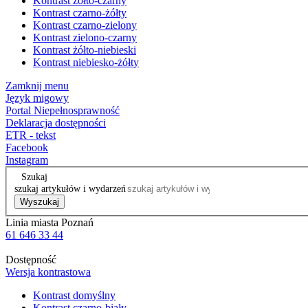
Kontrast żółto-czarny
Kontrast czarno-żółty
Kontrast czarno-zielony
Kontrast zielono-czarny
Kontrast żółto-niebieski
Kontrast niebiesko-żółty
Zamknij menu
Język migowy
Portal Niepełnosprawność
Deklaracja dostępności
ETR - tekst
Facebook
Instagram
Szukaj
szukaj artykułów i wydarzeń
Wyszukaj
Linia miasta Poznań
61 646 33 44
Dostępność
Wersja kontrastowa
Kontrast domyślny
Kontrast czarno-biały