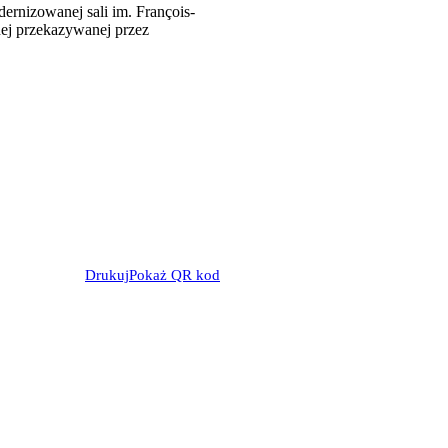
dernizowanej sali im. François-
nej przekazywanej przez
Drukuj
Pokaż QR kod