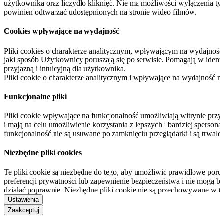
użytkownika oraz liczydło kliknięć. Nie ma możliwości wyłączenia t
powinien odtwarzać udostępnionych na stronie wideo filmów.
Cookies wpływające na wydajność
Pliki cookies o charakterze analitycznym, wpływającym na wydajność zb
jaki sposób Użytkownicy poruszają się po serwisie. Pomagają w ide
przyjazną i intuicyjną dla użytkownika.
Pliki cookie o charakterze analitycznym i wpływające na wydajność
Funkcjonalne pliki
Pliki cookie wpływające na funkcjonalność umożliwiają witrynie p
i mają na celu umożliwienie korzystania z lepszych i bardziej sperso
funkcjonalność nie są usuwane po zamknięciu przeglądarki i są trw
Niezbędne pliki cookies
Te pliki cookie są niezbędne do tego, aby umożliwić prawidłowe poru
preferencji prywatności lub zapewnienie bezpieczeństwa i nie mogą b
działać poprawnie. Niezbędne pliki cookie nie są przechowywane w 
Ustawienia
Zaakceptuj