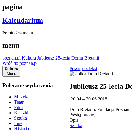
pagina
Kalendarium
Pominąłeś menu
menu
poznan.pl
Kultura
Jubileusz 25-lecia Domu Bretanii
Wróć do poznan.pl
Powiększ tekst
Kultura
Menu
Polecane wydarzenia
Jubileusz 25-lecia 
Muzyka
20.04 – 30.06.2018
Teatr
Film
Dom Bretanii. Fundacja Poznań - 
Książki
Wstęp wolny
Sztuka
Opis
Inne
Sztuka
Historia