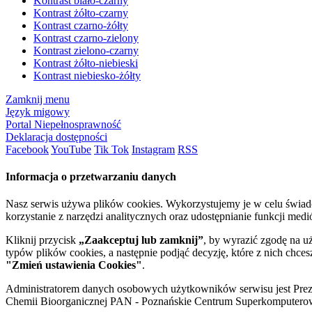
Kontrast biało-czarny
Kontrast żółto-czarny
Kontrast czarno-żółty
Kontrast czarno-zielony
Kontrast zielono-czarny
Kontrast żółto-niebieski
Kontrast niebiesko-żółty
Zamknij menu
Język migowy
Portal Niepełnosprawność
Deklaracja dostępności
Facebook
YouTube
Tik Tok
Instagram
RSS
Informacja o przetwarzaniu danych
Nasz serwis używa plików cookies. Wykorzystujemy je w celu świa
korzystanie z narzędzi analitycznych oraz udostępnianie funkcji me
Kliknij przycisk
„Zaakceptuj lub zamknij”
, by wyrazić zgodę na u
typów plików cookies, a następnie podjąć decyzję, które z nich chce
"Zmień ustawienia Cookies"
.
Administratorem danych osobowych użytkowników serwisu jest Prezyd
Chemii Bioorganicznej PAN - Poznańskie Centrum Superkomputerow