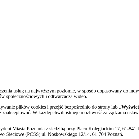
dczenia usług na najwyższym poziomie, w sposób dopasowany do indy
diów społecznościowych i odtwarzacza wideo.
żywanie plików cookies i przejść bezpośrednio do strony lub
„Wyświetl
sz zaakceptować. W każdej chwili istnieje możliwość zarządzania ustaw
ent Miasta Poznania z siedzibą przy Placu Kolegiackim 17, 61-841 P
o-Sieciowe (PCSS) ul. Noskowskiego 12/14, 61-704 Poznań.