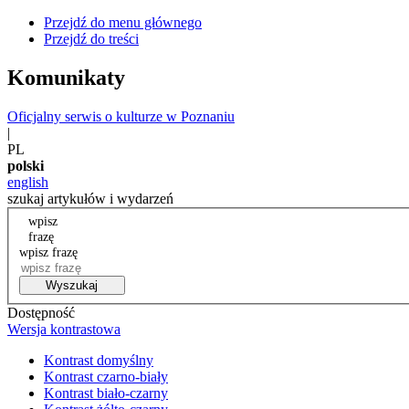
Przejdź do menu głównego
Przejdź do treści
Komunikaty
Oficjalny serwis o kulturze w Poznaniu
|
PL
polski
english
szukaj artykułów i wydarzeń
wpisz
frazę
wpisz frazę
Wyszukaj
Dostępność
Wersja kontrastowa
Kontrast domyślny
Kontrast czarno-biały
Kontrast biało-czarny