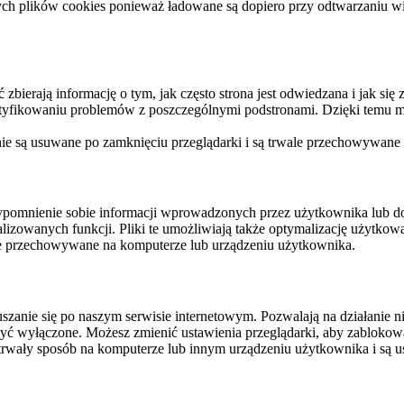
ych plików cookies ponieważ ładowane są dopiero przy odtwarzaniu wid
ierają informację o tym, jak często strona jest odwiedzana i jak się z 
ntyfikowaniu problemów z poszczególnymi podstronami. Dzięki temu mo
 nie są usuwane po zamknięciu przeglądarki i są trwale przechowywane
rzypomnienie sobie informacji wprowadzonych przez użytkownika lub 
nalizowanych funkcji. Pliki te umożliwiają także optymalizację użytko
ale przechowywane na komputerze lub urządzeniu użytkownika.
szanie się po naszym serwisie internetowym. Pozwalają na działanie ni
yć wyłączone. Możesz zmienić ustawienia przeglądarki, aby zablokować
trwały sposób na komputerze lub innym urządzeniu użytkownika i są u