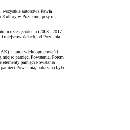
i, wszystkie autorstwa Pawła
 Kultury w Poznaniu, przy ul.
nim dziesięcioleciu (2008 - 2017
h i miejscowościach, od Poznania
CAK) i autor wielu opracowań i
g miejsc pamięci Powstania. Potem
lne elementy pamięci Powstania
pamięci Powstania, pokazana była