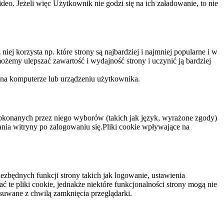
eo. Jeżeli więc Użytkownik nie godzi się na ich załadowanie, to nie
niej korzysta np. które strony są najbardziej i najmniej popularne i w
żemy ulepszać zawartość i wydajność strony i uczynić ją bardziej
 na komputerze lub urządzeniu użytkownika.
dokonanych przez niego wyborów (takich jak język, wyrażone zgody)
wania witryny po zalogowaniu się.Pliki cookie wpływające na
ezbędnych funkcji strony takich jak logowanie, ustawienia
 te pliki cookie, jednakże niektóre funkcjonalności strony mogą nie
suwane z chwilą zamknięcia przeglądarki.