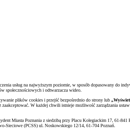
dczenia usług na najwyższym poziomie, w sposób dopasowany do indy
diów społecznościowych i odtwarzacza wideo.
żywanie plików cookies i przejść bezpośrednio do strony lub
„Wyświetl
sz zaakceptować. W każdej chwili istnieje możliwość zarządzania ustaw
ent Miasta Poznania z siedzibą przy Placu Kolegiackim 17, 61-841 P
o-Sieciowe (PCSS) ul. Noskowskiego 12/14, 61-704 Poznań.