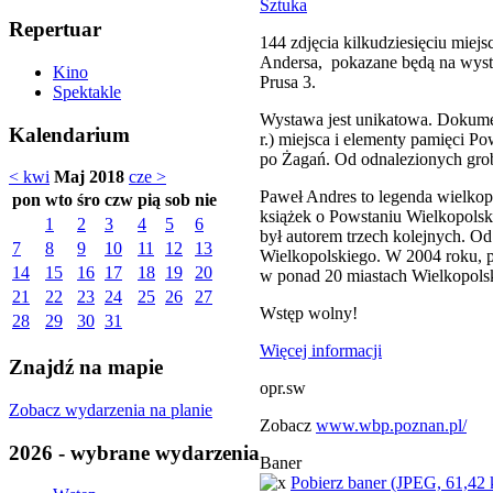
Sztuka
Repertuar
144 zdjęcia kilkudziesięciu miej
Andersa, pokazane będą na wysta
Kino
Prusa 3.
Spektakle
Wystawa jest unikatowa. Dokumen
Kalendarium
r.) miejsca i elementy pamięci P
po Żagań. Od odnalezionych gro
< kwi
Maj 2018
cze >
Paweł Andres to legenda wielkop
pon
wto
śro
czw
pią
sob
nie
książek o Powstaniu Wielkopolsk
1
2
3
4
5
6
był autorem trzech kolejnych. Od
7
8
9
10
11
12
13
Wielkopolskiego. W 2004 roku, 
14
15
16
17
18
19
20
w ponad 20 miastach Wielkopolski
21
22
23
24
25
26
27
Wstęp wolny!
28
29
30
31
Więcej informacji
Znajdź na mapie
opr.sw
Zobacz wydarzenia na planie
Zobacz
www.wbp.poznan.pl/
2026 - wybrane wydarzenia
Baner
Pobierz baner (JPEG, 61,42