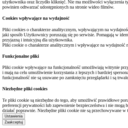
użytkownika oraz liczydło kliknięć. Nie ma możliwości wyłączenia t
powinien odtwarzać udostępnionych na stronie wideo filmów.
Cookies wpływające na wydajność
Pliki cookies o charakterze analitycznym, wpływającym na wydajność zb
jaki sposób Użytkownicy poruszają się po serwisie. Pomagają w ide
przyjazną i intuicyjną dla użytkownika.
Pliki cookie o charakterze analitycznym i wpływające na wydajność
Funkcjonalne pliki
Pliki cookie wpływające na funkcjonalność umożliwiają witrynie p
i mają na celu umożliwienie korzystania z lepszych i bardziej sperso
funkcjonalność nie są usuwane po zamknięciu przeglądarki i są trw
Niezbędne pliki cookies
Te pliki cookie są niezbędne do tego, aby umożliwić prawidłowe poru
preferencji prywatności lub zapewnienie bezpieczeństwa i nie mogą b
działać poprawnie. Niezbędne pliki cookie nie są przechowywane w 
Ustawienia
Zaakceptuj