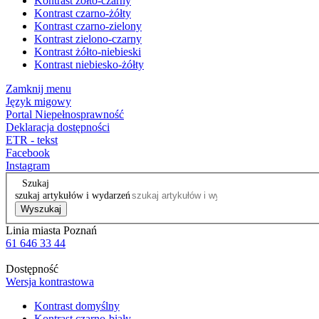
Kontrast żółto-czarny
Kontrast czarno-żółty
Kontrast czarno-zielony
Kontrast zielono-czarny
Kontrast żółto-niebieski
Kontrast niebiesko-żółty
Zamknij menu
Język migowy
Portal Niepełnosprawność
Deklaracja dostępności
ETR - tekst
Facebook
Instagram
Szukaj
szukaj artykułów i wydarzeń
Wyszukaj
Linia miasta Poznań
61 646 33 44
Dostępność
Wersja kontrastowa
Kontrast domyślny
Kontrast czarno-biały