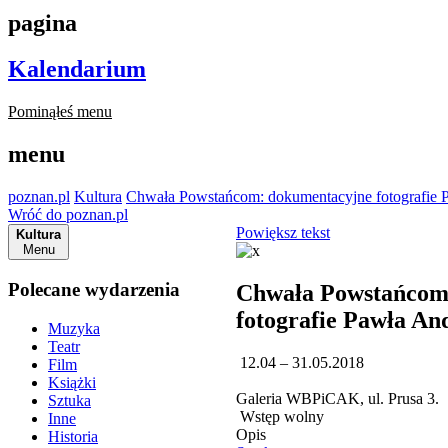
pagina
Kalendarium
Pominąłeś menu
menu
poznan.pl
Kultura
Chwała Powstańcom: dokumentacyjne fotografie 
Wróć do poznan.pl
Powiększ tekst
Kultura
Menu
Polecane wydarzenia
Chwała Powstańcom
fotografie Pawła An
Muzyka
Teatr
12.04 – 31.05.2018
Film
Książki
Galeria WBPiCAK, ul. Prusa 3.
Sztuka
Wstęp wolny
Inne
Opis
Historia