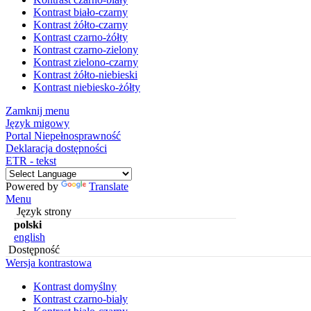
Kontrast biało-czarny
Kontrast żółto-czarny
Kontrast czarno-żółty
Kontrast czarno-zielony
Kontrast zielono-czarny
Kontrast żółto-niebieski
Kontrast niebiesko-żółty
Zamknij menu
Język migowy
Portal Niepełnosprawność
Deklaracja dostępności
ETR - tekst
Powered by
Translate
Menu
Język strony
polski
english
Dostępność
Wersja kontrastowa
Kontrast domyślny
Kontrast czarno-biały