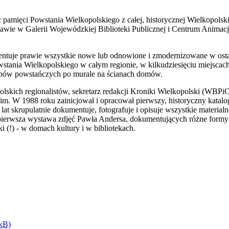
sc pamięci Powstania Wielkopolskiego z całej, historycznej Wielkopolsk
wie w Galerii Wojewódzkiej Biblioteki Publicznej i Centrum Animacji
tuje prawie wszystkie nowe lub odnowione i zmodernizowane w ostat
owstania Wielkopolskiego w całym regionie, w kilkudziesięciu miejscac
bów powstańczych po murale na ścianach domów.
olskich regionalistów, sekretarz redakcji Kroniki Wielkopolski (WBPi
im. W 1988 roku zainicjował i opracował pierwszy, historyczny katalo
 lat skrupulatnie dokumentuje, fotografuje i opisuje wszystkie materia
pierwsza wystawa zdjęć Pawła Andersa, dokumentujących różne formy 
 (!) - w domach kultury i w bibliotekach.
 kB)