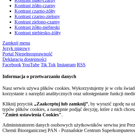
Kontrast biało-czarny
Kontrast żółto-czarny
Kontrast czarno-żółty
Kontrast czarno-zielony
Kontrast zielono-czarny
Kontrast żółto-niebieski
Kontrast niebiesko-żółty
Zamknij menu
Język migowy
Portal Niepełnosprawność
Deklaracja dostępności
Facebook
YouTube
Tik Tok
Instagram
RSS
Informacja o przetwarzaniu danych
Nasz serwis używa plików cookies. Wykorzystujemy je w celu świa
korzystanie z narzędzi analitycznych oraz udostępnianie funkcji me
Kliknij przycisk
„Zaakceptuj lub zamknij”
, by wyrazić zgodę na u
typów plików cookies, a następnie podjąć decyzję, które z nich chce
"Zmień ustawienia Cookies"
.
Administratorem danych osobowych użytkowników serwisu jest Prezyd
Chemii Bioorganicznej PAN - Poznańskie Centrum Superkomputerow