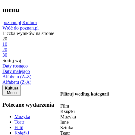
menu
poznan.pl
Kultura
Wróć do poznan.pl
Liczba wyników na stronie
20
10
20
30
Sortuj wg
Daty rosnąco
Daty malejąco
Alfabetu (A-Z)
Alfabetu (Z-A)
Kultura
Menu
Filtruj według kategorii
Polecane wydarzenia
Film
Książki
Muzyka
Muzyka
Teatr
Inne
Film
Sztuka
Książki
Teatr