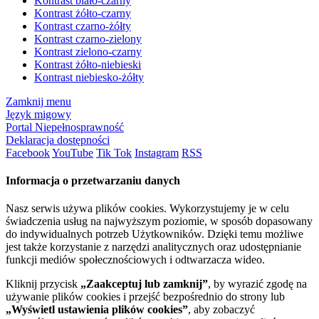
Kontrast biało-czarny
Kontrast żółto-czarny
Kontrast czarno-żółty
Kontrast czarno-zielony
Kontrast zielono-czarny
Kontrast żółto-niebieski
Kontrast niebiesko-żółty
Zamknij menu
Język migowy
Portal Niepełnosprawność
Deklaracja dostępności
Facebook
YouTube
Tik Tok
Instagram
RSS
Informacja o przetwarzaniu danych
Nasz serwis używa plików cookies. Wykorzystujemy je w celu
świadczenia usług na najwyższym poziomie, w sposób dopasowany
do indywidualnych potrzeb Użytkowników. Dzięki temu możliwe
jest także korzystanie z narzędzi analitycznych oraz udostępnianie
funkcji mediów społecznościowych i odtwarzacza wideo.
Kliknij przycisk
„Zaakceptuj lub zamknij”
, by wyrazić zgodę na
używanie plików cookies i przejść bezpośrednio do strony lub
„Wyświetl ustawienia plików cookies”
, aby zobaczyć