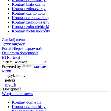
Kontrast biało-czarny
Kontrast żółto-czarny
Kontrast czarno-żółty
Kontrast czarno-zielony
Kontrast zielono-czarny
Kontrast żółto-niebieski
Kontrast niebiesko-żółty
Zamknij menu
Język migowy
Portal Niepełnosprawność
Deklaracja dostępności
ETR - tekst
Powered by
Translate
Menu
Język strony
polski
english
Dostępność
Wersja kontrastowa
Kontrast domyślny
Kontrast czarno-biały