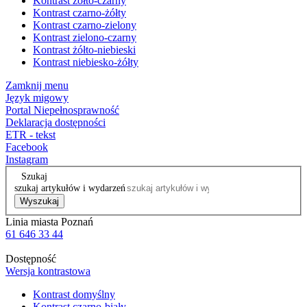
Kontrast żółto-czarny
Kontrast czarno-żółty
Kontrast czarno-zielony
Kontrast zielono-czarny
Kontrast żółto-niebieski
Kontrast niebiesko-żółty
Zamknij menu
Język migowy
Portal Niepełnosprawność
Deklaracja dostępności
ETR - tekst
Facebook
Instagram
Szukaj
szukaj artykułów i wydarzeń
Wyszukaj
Linia miasta Poznań
61 646 33 44
Dostępność
Wersja kontrastowa
Kontrast domyślny
Kontrast czarno-biały