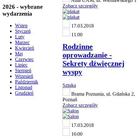
Aula UAM, ul. Wieniawskiego 1
Zobacz szczegóły
2026 - wybrane
wydarzenia
Wstęp
17.03.2018
Styczeń
11:00
Luty
Marzec
Rodzinne
Kwiecień
oprowadzanie -
Maj
Czerwiec
Sekrety dźwięcznej
Lipiec
wyspy
Sierpień
Wrzesień
Październik
Sztuka
Listopad
Grudzień
Brama Poznania, ul. Gdańska 2,
Poznań
Zobacz szczegóły
17.03.2018
16:00