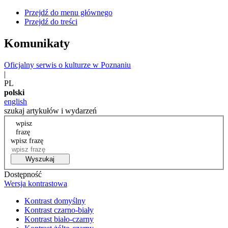
Przejdź do menu głównego
Przejdź do treści
Komunikaty
Oficjalny serwis o kulturze w Poznaniu
|
PL
polski
english
szukaj artykułów i wydarzeń
wpisz
frazę
wpisz frazę
Wyszukaj
Dostępność
Wersja kontrastowa
Kontrast domyślny
Kontrast czarno-biały
Kontrast biało-czarny