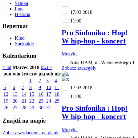
Sztuka
Inne
17.03.2018
Historia
11:00
Repertuar
Pro Sinfonika : Hop!
Kino
W hip-hop - koncert
Spektakle
Muzyka
Kalendarium
Aula UAM, ul. Wieniawskiego 1
< lut
Marzec 2018
kwi >
Zobacz szczegóły
pon
wto
śro
czw
pią
sob
nie
1
2
3
4
5
6
7
8
9
10
11
17.03.2018
12
13
14
15
16
17
18
11:00
19
20
21
22
23
24
25
Pro Sinfonika : Hop!
26
27
28
29
30
31
W hip-hop - koncert
Znajdź na mapie
Muzyka
Zobacz wydarzenia na planie