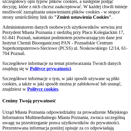
szczegółowy opis typów plików cookies, a następnie podjąć
decyzję, które z nich chcesz zaakceptować. W każdej chwili istnieje
możliwość zarządzania ustawieniami plików cookies - w stopce
strony umieściliśmy link do
"Zmień ustawienia Cookies"
.
Administratorem danych osobowych użytkowników serwisu jest
Prezydent Miasta Poznania z siedzibą przy Placu Kolegiackim 17,
61-841 Poznań, natomiast podmiotem przetwarzającym dane jest
Instytut Chemii Bioorganicznej PAN - Poznańskie Centrum
Superkomputerowo-Sieciowe (PCSS) ul. Noskowskiego 12/14, 61-
704 Poznań.
Szczegółowe informacje na temat przetwarzania Twoich danych
znajdują się w
Polityce prywatności
.
Szczegółowe informacje o tym, w jaki sposób używane są pliki
cookies, a także w jaki sposób można je zablokować lub usunąć,
znajdziesz w
Polityce cookies
.
Cenimy Twoją prywatność
Urząd Miasta Poznania odpowiedzialny za prowadzenie Miejskiego
Informatora Multimedialnego Miasta Poznania, zwraca szczególną
uwagę na przestrzeganie prawa użytkowników do prywatności.
Prezentowana informacja poniżej opisuje za co odpowiadają