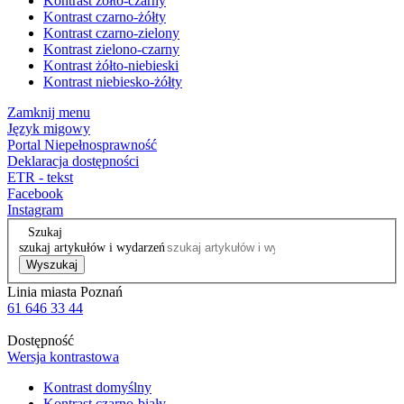
Kontrast żółto-czarny
Kontrast czarno-żółty
Kontrast czarno-zielony
Kontrast zielono-czarny
Kontrast żółto-niebieski
Kontrast niebiesko-żółty
Zamknij menu
Język migowy
Portal Niepełnosprawność
Deklaracja dostępności
ETR - tekst
Facebook
Instagram
Szukaj
szukaj artykułów i wydarzeń
Wyszukaj
Linia miasta Poznań
61 646 33 44
Dostępność
Wersja kontrastowa
Kontrast domyślny
Kontrast czarno-biały