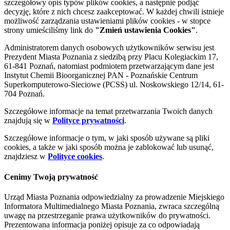
szczegółowy opis typów plików cookies, a następnie podjąć
decyzję, które z nich chcesz zaakceptować. W każdej chwili istnieje
możliwość zarządzania ustawieniami plików cookies - w stopce
strony umieściliśmy link do
"Zmień ustawienia Cookies"
.
Administratorem danych osobowych użytkowników serwisu jest
Prezydent Miasta Poznania z siedzibą przy Placu Kolegiackim 17,
61-841 Poznań, natomiast podmiotem przetwarzającym dane jest
Instytut Chemii Bioorganicznej PAN - Poznańskie Centrum
Superkomputerowo-Sieciowe (PCSS) ul. Noskowskiego 12/14, 61-
704 Poznań.
Szczegółowe informacje na temat przetwarzania Twoich danych
znajdują się w
Polityce prywatności
.
Szczegółowe informacje o tym, w jaki sposób używane są pliki
cookies, a także w jaki sposób można je zablokować lub usunąć,
znajdziesz w
Polityce cookies
.
Cenimy Twoją prywatność
Urząd Miasta Poznania odpowiedzialny za prowadzenie Miejskiego
Informatora Multimedialnego Miasta Poznania, zwraca szczególną
uwagę na przestrzeganie prawa użytkowników do prywatności.
Prezentowana informacja poniżej opisuje za co odpowiadają