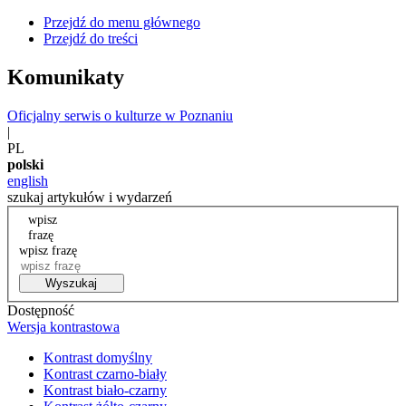
Przejdź do menu głównego
Przejdź do treści
Komunikaty
Oficjalny serwis o kulturze w Poznaniu
|
PL
polski
english
szukaj artykułów i wydarzeń
wpisz
frazę
wpisz frazę
Wyszukaj
Dostępność
Wersja kontrastowa
Kontrast domyślny
Kontrast czarno-biały
Kontrast biało-czarny