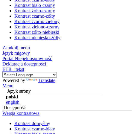
Kontrast biało-czarny
Kontrast żółto-czarny
Kontrast czarno-żółty
Kontrast czarno-zielony
Kontrast zielono-czarny
Kontrast żółto-niebieski
Kontrast niebiesko-żółty
Zamknij menu
Język migowy
Portal Niepełnosprawność
Deklaracja dostępności
ETR - tekst
Powered by
Translate
Menu
Język strony
polski
english
Dostępność
Wersja kontrastowa
Kontrast domyślny
Kontrast czarno-biały