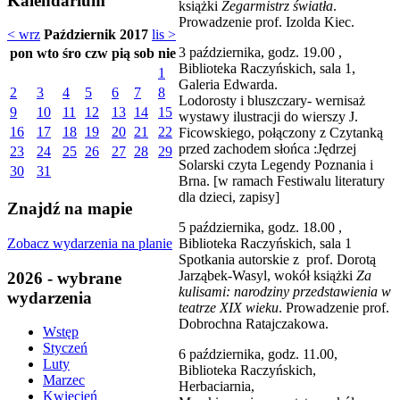
Kalendarium
książki
Zegarmistrz światła
.
Prowadzenie prof. Izolda Kiec.
< wrz
Październik 2017
lis >
3 października, godz. 19.00 ,
pon
wto
śro
czw
pią
sob
nie
Biblioteka Raczyńskich, sala 1,
1
Galeria Edwarda.
2
3
4
5
6
7
8
Lodorosty i bluszczary- wernisaż
9
10
11
12
13
14
15
wystawy ilustracji do wierszy J.
16
17
18
19
20
21
22
Ficowskiego, połączony z Czytanką
przed zachodem słońca :Jędrzej
23
24
25
26
27
28
29
Solarski czyta Legendy Poznania i
30
31
Brna. [w ramach Festiwalu literatury
dla dzieci, zapisy]
Znajdź na mapie
5 października, godz. 18.00 ,
Zobacz wydarzenia na planie
Biblioteka Raczyńskich, sala 1
Spotkania autorskie z prof. Dorotą
Jarząbek-Wasyl, wokół książki
Za
2026 - wybrane
kulisami: narodziny przedstawienia w
wydarzenia
teatrze XIX wieku
. Prowadzenie prof.
Dobrochna Ratajczakowa.
Wstęp
Styczeń
6 października, godz. 11.00,
Luty
Biblioteka Raczyńskich,
Marzec
Herbaciarnia,
Kwiecień