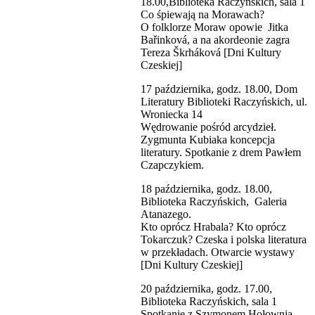
18.00,Biblioteka Raczyńskich, sala 1
Co śpiewają na Morawach?
O folklorze Moraw opowie Jitka
Bařinková, a na akordeonie zagra
Tereza Škrháková [Dni Kultury
Czeskiej]
17 października, godz. 18.00, Dom
Literatury Biblioteki Raczyńskich, ul.
Wroniecka 14
Wędrowanie pośród arcydzieł.
Zygmunta Kubiaka koncepcja
literatury. Spotkanie z drem Pawłem
Czapczykiem.
18 października, godz. 18.00,
Biblioteka Raczyńskich, Galeria
Atanazego.
Kto oprócz Hrabala? Kto oprócz
Tokarczuk? Czeska i polska literatura
w przekładach. Otwarcie wystawy
[Dni Kultury Czeskiej]
20 października, godz. 17.00,
Biblioteka Raczyńskich, sala 1
Spotkanie z Szymonem Hołownią.