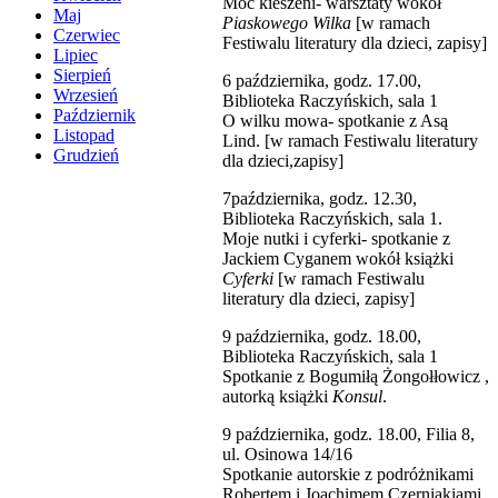
Moc kieszeni- warsztaty wokół
Maj
Piaskowego Wilka
[w ramach
Czerwiec
Festiwalu literatury dla dzieci, zapisy]
Lipiec
Sierpień
6 października, godz. 17.00,
Wrzesień
Biblioteka Raczyńskich, sala 1
Październik
O wilku mowa- spotkanie z Asą
Listopad
Lind. [w ramach Festiwalu literatury
Grudzień
dla dzieci,zapisy]
7października, godz. 12.30,
Biblioteka Raczyńskich, sala 1.
Moje nutki i cyferki- spotkanie z
Jackiem Cyganem wokół książki
Cyferki
[w ramach Festiwalu
literatury dla dzieci, zapisy]
9 października, godz. 18.00,
Biblioteka Raczyńskich, sala 1
Spotkanie z Bogumiłą Żongołłowicz ,
autorką książki
Konsul
.
9 października, godz. 18.00, Filia 8,
ul. Osinowa 14/16
Spotkanie autorskie z podróżnikami
Robertem i Joachimem Czerniakiami.