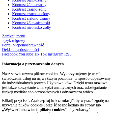
Kontrast biało-czarny
Kontrast żółto-czarny
Kontrast czarno-żółty
Kontrast czarno-zielony
Kontrast zielono-czarny
Kontrast żółto-niebieski
Kontrast niebiesko-żółty
Zamknij menu
Język migowy
Portal Niepełnosprawność
Deklaracja dostępności
Facebook
YouTube
Tik Tok
Instagram
RSS
Informacja o przetwarzaniu danych
Nasz serwis używa plików cookies. Wykorzystujemy je w celu
świadczenia usług na najwyższym poziomie, w sposób dopasowany
do indywidualnych potrzeb Użytkowników. Dzięki temu możliwe
jest także korzystanie z narzędzi analitycznych oraz udostępnianie
funkcji mediów społecznościowych i odtwarzacza wideo.
Kliknij przycisk
„Zaakceptuj lub zamknij”
, by wyrazić zgodę na
używanie plików cookies i przejść bezpośrednio do strony lub
„Wyświetl ustawienia plików cookies”
, aby zobaczyć