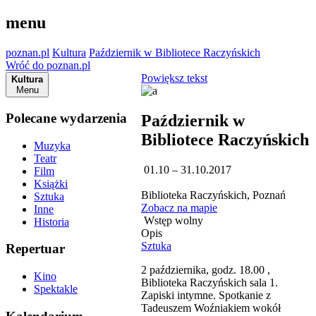
menu
poznan.pl
Kultura
Październik w Bibliotece Raczyńskich
Wróć do poznan.pl
Powiększ tekst
Kultura
Menu
Polecane wydarzenia
Październik w
Bibliotece Raczyńskich
Muzyka
Teatr
01.10 – 31.10.2017
Film
Książki
Biblioteka Raczyńskich, Poznań
Sztuka
Zobacz na mapie
Inne
Wstęp wolny
Historia
Opis
Sztuka
Repertuar
2 października, godz. 18.00 ,
Kino
Biblioteka Raczyńskich sala 1.
Spektakle
Zapiski intymne. Spotkanie z
Tadeuszem Woźniakiem wokół