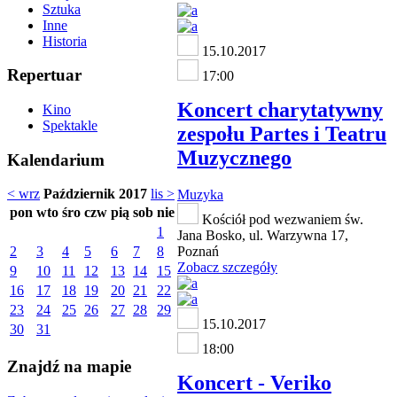
Sztuka
Inne
Historia
15.10.2017
Repertuar
17:00
Koncert charytatywny
Kino
Spektakle
zespołu Partes i Teatru
Muzycznego
Kalendarium
< wrz
Październik 2017
lis >
Muzyka
pon
wto
śro
czw
pią
sob
nie
Kościół pod wezwaniem św.
1
Jana Bosko, ul. Warzywna 17,
2
3
4
5
6
7
8
Poznań
Zobacz szczegóły
9
10
11
12
13
14
15
16
17
18
19
20
21
22
23
24
25
26
27
28
29
15.10.2017
30
31
18:00
Znajdź na mapie
Koncert - Veriko