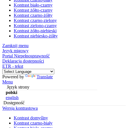
Kontrast biało-czarny
Kontrast żółto-czarny
Kontrast czarno-żółty
Kontrast czarno-zielony
Kontrast zielono-czarny
Kontrast żółto-niebieski
Kontrast niebiesko-żółty
Zamknij menu
Język migowy
Portal Niepełnosprawność
Deklaracja dostępności
ETR - tekst
Powered by
Translate
Menu
Język strony
polski
english
Dostępność
Wersja kontrastowa
Kontrast domyślny
Kontrast czarno-biały