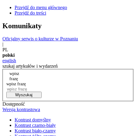
Przejdź do menu głównego
Przejdź do treści
Komunikaty
Oficjalny serwis o kulturze w Poznaniu
|
PL
polski
english
szukaj artykułów i wydarzeń
wpisz
frazę
wpisz frazę
Wyszukaj
Dostępność
Wersja kontrastowa
Kontrast domyślny
Kontrast czarno-biały
Kontrast biało-czarny