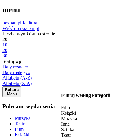
menu
poznan.pl
Kultura
Wróć do poznan.pl
Liczba wyników na stronie
20
10
20
30
Sortuj wg
Daty rosnąco
Daty malejąco
Alfabetu (A-Z)
Alfabetu (Z-A)
Kultura
Menu
Filtruj według kategorii
Polecane wydarzenia
Film
Książki
Muzyka
Muzyka
Teatr
Inne
Film
Sztuka
Książki
Teatr