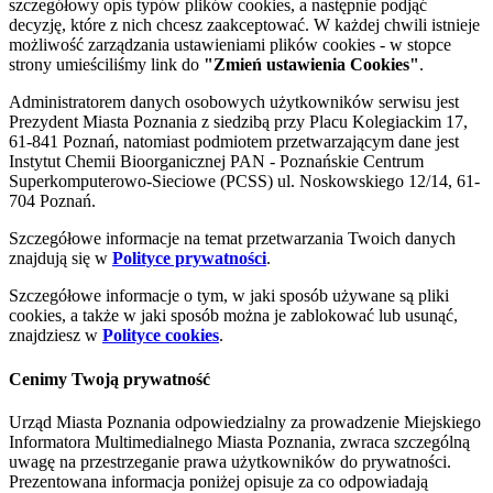
szczegółowy opis typów plików cookies, a następnie podjąć
decyzję, które z nich chcesz zaakceptować. W każdej chwili istnieje
możliwość zarządzania ustawieniami plików cookies - w stopce
strony umieściliśmy link do
"Zmień ustawienia Cookies"
.
Administratorem danych osobowych użytkowników serwisu jest
Prezydent Miasta Poznania z siedzibą przy Placu Kolegiackim 17,
61-841 Poznań, natomiast podmiotem przetwarzającym dane jest
Instytut Chemii Bioorganicznej PAN - Poznańskie Centrum
Superkomputerowo-Sieciowe (PCSS) ul. Noskowskiego 12/14, 61-
704 Poznań.
Szczegółowe informacje na temat przetwarzania Twoich danych
znajdują się w
Polityce prywatności
.
Szczegółowe informacje o tym, w jaki sposób używane są pliki
cookies, a także w jaki sposób można je zablokować lub usunąć,
znajdziesz w
Polityce cookies
.
Cenimy Twoją prywatność
Urząd Miasta Poznania odpowiedzialny za prowadzenie Miejskiego
Informatora Multimedialnego Miasta Poznania, zwraca szczególną
uwagę na przestrzeganie prawa użytkowników do prywatności.
Prezentowana informacja poniżej opisuje za co odpowiadają