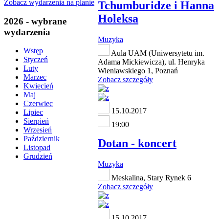
Zobacz wydarzenia na planie
Tchumburidze i Hanna
Holeksa
2026 - wybrane
wydarzenia
Muzyka
Wstęp
Aula UAM (Uniwersytetu im.
Styczeń
Adama Mickiewicza), ul. Henryka
Luty
Wieniawskiego 1, Poznań
Marzec
Zobacz szczegóły
Kwiecień
Maj
Czerwiec
15.10.2017
Lipiec
Sierpień
19:00
Wrzesień
Październik
Dotan - koncert
Listopad
Grudzień
Muzyka
Meskalina, Stary Rynek 6
Zobacz szczegóły
15.10.2017