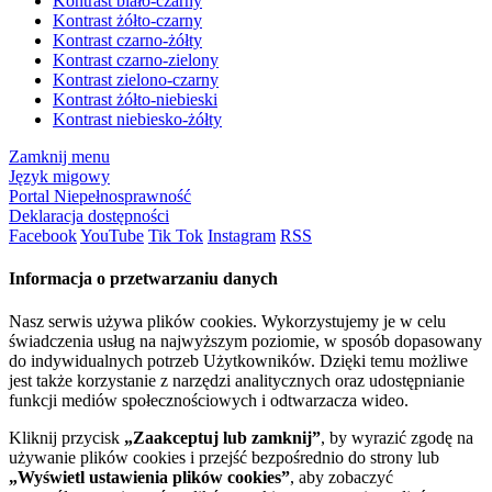
Kontrast biało-czarny
Kontrast żółto-czarny
Kontrast czarno-żółty
Kontrast czarno-zielony
Kontrast zielono-czarny
Kontrast żółto-niebieski
Kontrast niebiesko-żółty
Zamknij menu
Język migowy
Portal Niepełnosprawność
Deklaracja dostępności
Facebook
YouTube
Tik Tok
Instagram
RSS
Informacja o przetwarzaniu danych
Nasz serwis używa plików cookies. Wykorzystujemy je w celu
świadczenia usług na najwyższym poziomie, w sposób dopasowany
do indywidualnych potrzeb Użytkowników. Dzięki temu możliwe
jest także korzystanie z narzędzi analitycznych oraz udostępnianie
funkcji mediów społecznościowych i odtwarzacza wideo.
Kliknij przycisk
„Zaakceptuj lub zamknij”
, by wyrazić zgodę na
używanie plików cookies i przejść bezpośrednio do strony lub
„Wyświetl ustawienia plików cookies”
, aby zobaczyć