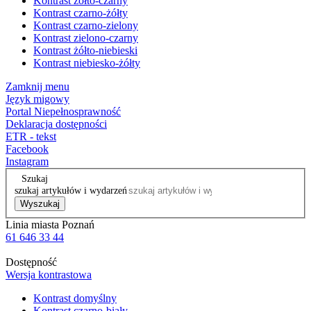
Kontrast żółto-czarny
Kontrast czarno-żółty
Kontrast czarno-zielony
Kontrast zielono-czarny
Kontrast żółto-niebieski
Kontrast niebiesko-żółty
Zamknij menu
Język migowy
Portal Niepełnosprawność
Deklaracja dostępności
ETR - tekst
Facebook
Instagram
Szukaj
szukaj artykułów i wydarzeń
Wyszukaj
Linia miasta Poznań
61 646 33 44
Dostępność
Wersja kontrastowa
Kontrast domyślny
Kontrast czarno-biały