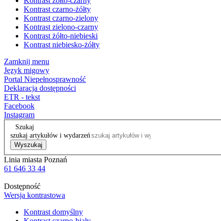
Kontrast żółto-czarny
Kontrast czarno-żółty
Kontrast czarno-zielony
Kontrast zielono-czarny
Kontrast żółto-niebieski
Kontrast niebiesko-żółty
Zamknij menu
Język migowy
Portal Niepełnosprawność
Deklaracja dostępności
ETR - tekst
Facebook
Instagram
Szukaj
szukaj artykułów i wydarzeń
Wyszukaj
Linia miasta Poznań
61 646 33 44
Dostępność
Wersja kontrastowa
Kontrast domyślny
Kontrast czarno-biały