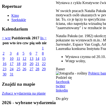
Wystawa z cyklu Kreatywne ćwic
Repertuar
W swoich pracach Natalia Pakuła 
motywach osób ukazanych w pew
Kino
lat. To, co je łączy to specyficz
Spektakle
ściana, oko napotyka wizualną ba
"zaaresztowany" i w rezultacie i
Kalendarium
Natalia Pakuła (ur. 1982) ukończ
< wrz
Październik 2017
lis >
pokazane na wystawach m.in.:
Mu
pon
wto
śro
czw
pią
sob
nie
Surrender
, Espace Van Gogh, Arl
1
Laureatka konkursu Instytutu Fra
2
3
4
5
6
7
8
Wystawa czynna od 20.10.2
9
10
11
12
13
14
15
Wstęp wolny,
16
17
18
19
20
21
22
Baner
23
24
25
26
27
28
29
Pobierz ba
30
31
Podziel się
facebook
Znajdź na mapie
twitter
linkedin
Zobacz wydarzenia na planie
Do góry
2026 - wybrane wydarzenia