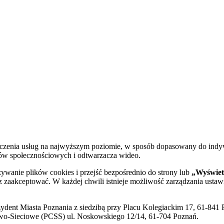
dczenia usług na najwyższym poziomie, w sposób dopasowany do indy
diów społecznościowych i odtwarzacza wideo.
żywanie plików cookies i przejść bezpośrednio do strony lub
„Wyświetl
sz zaakceptować. W każdej chwili istnieje możliwość zarządzania ustaw
ent Miasta Poznania z siedzibą przy Placu Kolegiackim 17, 61-841 P
o-Sieciowe (PCSS) ul. Noskowskiego 12/14, 61-704 Poznań.