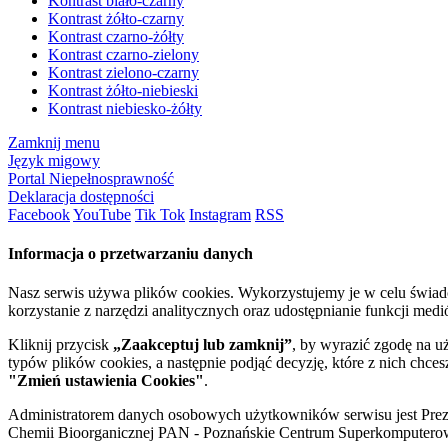
Kontrast biało-czarny
Kontrast żółto-czarny
Kontrast czarno-żółty
Kontrast czarno-zielony
Kontrast zielono-czarny
Kontrast żółto-niebieski
Kontrast niebiesko-żółty
Zamknij menu
Język migowy
Portal Niepełnosprawność
Deklaracja dostępności
Facebook
YouTube
Tik Tok
Instagram
RSS
Informacja o przetwarzaniu danych
Nasz serwis używa plików cookies. Wykorzystujemy je w celu świa
korzystanie z narzędzi analitycznych oraz udostępnianie funkcji me
Kliknij przycisk
„Zaakceptuj lub zamknij”
, by wyrazić zgodę na u
typów plików cookies, a następnie podjąć decyzję, które z nich chce
"Zmień ustawienia Cookies"
.
Administratorem danych osobowych użytkowników serwisu jest Prezyd
Chemii Bioorganicznej PAN - Poznańskie Centrum Superkomputerow