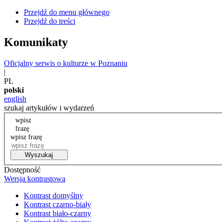
Przejdź do menu głównego
Przejdź do treści
Komunikaty
Oficjalny serwis o kulturze w Poznaniu
|
PL
polski
english
szukaj artykułów i wydarzeń
wpisz
frazę
wpisz frazę
Wyszukaj
Dostępność
Wersja kontrastowa
Kontrast domyślny
Kontrast czarno-biały
Kontrast biało-czarny