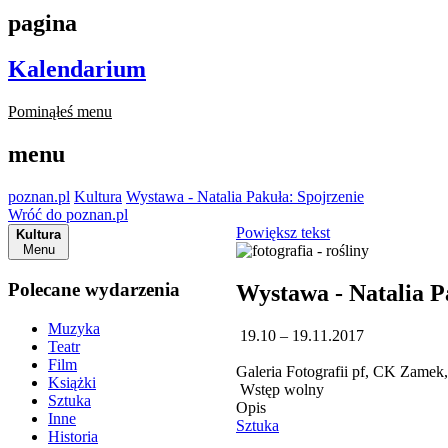
pagina
Kalendarium
Pominąłeś menu
menu
poznan.pl
Kultura
Wystawa - Natalia Pakuła: Spojrzenie
Wróć do poznan.pl
Powiększ tekst
Kultura
Menu
Polecane wydarzenia
Wystawa - Natalia P
Muzyka
19.10 – 19.11.2017
Teatr
Film
Galeria Fotografii pf, CK Zamek
Książki
Wstęp wolny
Sztuka
Opis
Inne
Sztuka
Historia