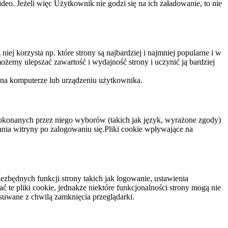
eo. Jeżeli więc Użytkownik nie godzi się na ich załadowanie, to nie
niej korzysta np. które strony są najbardziej i najmniej popularne i w
żemy ulepszać zawartość i wydajność strony i uczynić ją bardziej
 na komputerze lub urządzeniu użytkownika.
dokonanych przez niego wyborów (takich jak język, wyrażone zgody)
wania witryny po zalogowaniu się.Pliki cookie wpływające na
ezbędnych funkcji strony takich jak logowanie, ustawienia
 te pliki cookie, jednakże niektóre funkcjonalności strony mogą nie
suwane z chwilą zamknięcia przeglądarki.