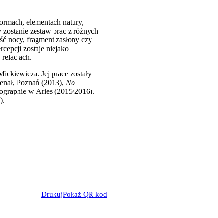
formach, elementach natury,
stanie zestaw prac z różnych
ość nocy, fragment zasłony czy
cepcji zostaje niejako
 relacjach.
ickiewicza. Jej prace zostały
senał, Poznań (2013),
No
tographie w Arles (2015/2016).
).
Drukuj
Pokaż QR kod