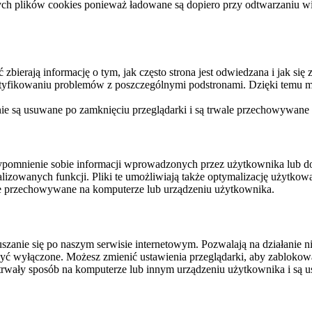
ych plików cookies ponieważ ładowane są dopiero przy odtwarzaniu wid
ierają informację o tym, jak często strona jest odwiedzana i jak się z 
ntyfikowaniu problemów z poszczególnymi podstronami. Dzięki temu mo
 nie są usuwane po zamknięciu przeglądarki i są trwale przechowywane
rzypomnienie sobie informacji wprowadzonych przez użytkownika lub 
nalizowanych funkcji. Pliki te umożliwiają także optymalizację użytko
ale przechowywane na komputerze lub urządzeniu użytkownika.
szanie się po naszym serwisie internetowym. Pozwalają na działanie ni
yć wyłączone. Możesz zmienić ustawienia przeglądarki, aby zablokować
trwały sposób na komputerze lub innym urządzeniu użytkownika i są u