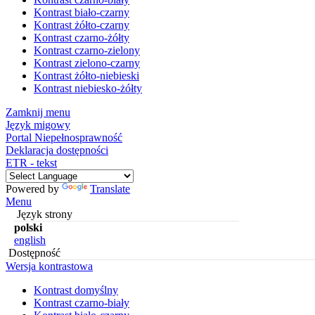
Kontrast biało-czarny
Kontrast żółto-czarny
Kontrast czarno-żółty
Kontrast czarno-zielony
Kontrast zielono-czarny
Kontrast żółto-niebieski
Kontrast niebiesko-żółty
Zamknij menu
Język migowy
Portal Niepełnosprawność
Deklaracja dostępności
ETR - tekst
Powered by
Translate
Menu
Język strony
polski
english
Dostępność
Wersja kontrastowa
Kontrast domyślny
Kontrast czarno-biały