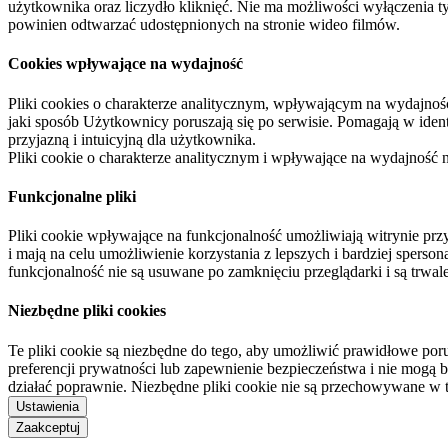
użytkownika oraz liczydło kliknięć. Nie ma możliwości wyłączenia t
powinien odtwarzać udostępnionych na stronie wideo filmów.
Cookies wpływające na wydajność
Pliki cookies o charakterze analitycznym, wpływającym na wydajność zb
jaki sposób Użytkownicy poruszają się po serwisie. Pomagają w ide
przyjazną i intuicyjną dla użytkownika.
Pliki cookie o charakterze analitycznym i wpływające na wydajność
Funkcjonalne pliki
Pliki cookie wpływające na funkcjonalność umożliwiają witrynie p
i mają na celu umożliwienie korzystania z lepszych i bardziej sperso
funkcjonalność nie są usuwane po zamknięciu przeglądarki i są trw
Niezbędne pliki cookies
Te pliki cookie są niezbędne do tego, aby umożliwić prawidłowe poru
preferencji prywatności lub zapewnienie bezpieczeństwa i nie mogą b
działać poprawnie. Niezbędne pliki cookie nie są przechowywane w 
Ustawienia
Zaakceptuj