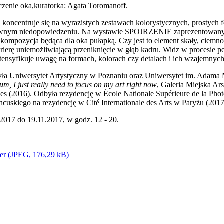
zenie oka,kuratorka: Agata Toromanoff.
koncentruje się na wyrazistych zestawach kolorystycznych, prostych 
nym niedopowiedzeniu. Na wystawie SPOJRZENIE zaprezentowany zo
na kompozycja będąca dla oka pułapką. Czy jest to element skały, ciemn
rierę uniemożliwiającą przeniknięcie w głąb kadru. Widz w procesie per
ntensyfikuje uwagę na formach, kolorach czy detalach i ich wzajemnych
yła Uniwersytet Artystyczny w Poznaniu oraz Uniwersytet im. Adama M
m, I just really need to focus on my art right now
, Galeria Miejska Ar
es (2016). Odbyła rezydencję w École Nationale Supérieure de la Pho
ncuskiego na rezydencję w Cité Internationale des Arts w Paryżu (2017
017 do 19.11.2017, w godz. 12 - 20.
ner (JPEG, 176,29 kB)