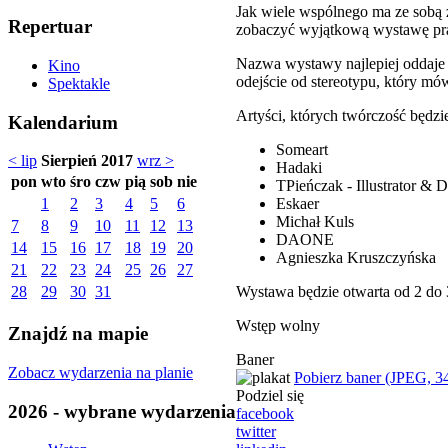
Jak wiele wspólnego ma ze sobą 
Repertuar
zobaczyć wyjątkową wystawę pra
Nazwa wystawy najlepiej oddaje j
Kino
odejście od stereotypu, który mów
Spektakle
Artyści, których twórczość będzi
Kalendarium
Someart
< lip
Sierpień 2017
wrz >
Hadaki
pon
wto
śro
czw
pią
sob
nie
TPieńczak - Illustrator & 
Eskaer
1
2
3
4
5
6
Michał Kuls
7
8
9
10
11
12
13
DAONE
14
15
16
17
18
19
20
Agnieszka Kruszczyńska
21
22
23
24
25
26
27
Wystawa będzie otwarta od 2 do 3
28
29
30
31
Wstęp wolny
Znajdź na mapie
Baner
Zobacz wydarzenia na planie
Pobierz baner (JPEG, 3
Podziel się
2026 - wybrane wydarzenia
facebook
twitter