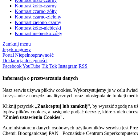
Kontrast biało-czarny
Kontrast żółto-czarny
Kontrast czarno-żółty
Kontrast czarno-zielony
Kontrast zielono-czarny
Kontrast żółto-niebieski
Kontrast niebiesko-żółty
Zamknij menu
Język migowy
Portal Niepełnosprawność
Deklaracja dostępności
Facebook
YouTube
Tik Tok
Instagram
RSS
Informacja o przetwarzaniu danych
Nasz serwis używa plików cookies. Wykorzystujemy je w celu świa
korzystanie z narzędzi analitycznych oraz udostępnianie funkcji me
Kliknij przycisk
„Zaakceptuj lub zamknij”
, by wyrazić zgodę na u
typów plików cookies, a następnie podjąć decyzję, które z nich chce
"Zmień ustawienia Cookies"
.
Administratorem danych osobowych użytkowników serwisu jest Prezyd
Chemii Bioorganicznej PAN - Poznańskie Centrum Superkomputerow