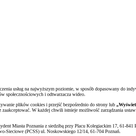
dczenia usług na najwyższym poziomie, w sposób dopasowany do indy
diów społecznościowych i odtwarzacza wideo.
żywanie plików cookies i przejść bezpośrednio do strony lub
„Wyświetl
sz zaakceptować. W każdej chwili istnieje możliwość zarządzania ustaw
ent Miasta Poznania z siedzibą przy Placu Kolegiackim 17, 61-841 P
o-Sieciowe (PCSS) ul. Noskowskiego 12/14, 61-704 Poznań.