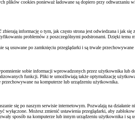
ych plików cookies ponieważ ładowane są dopiero przy odtwarzaniu wid
ierają informację o tym, jak często strona jest odwiedzana i jak się z 
ntyfikowaniu problemów z poszczególnymi podstronami. Dzięki temu mo
 nie są usuwane po zamknięciu przeglądarki i są trwale przechowywane
rzypomnienie sobie informacji wprowadzonych przez użytkownika lub 
nalizowanych funkcji. Pliki te umożliwiają także optymalizację użytko
ale przechowywane na komputerze lub urządzeniu użytkownika.
szanie się po naszym serwisie internetowym. Pozwalają na działanie ni
yć wyłączone. Możesz zmienić ustawienia przeglądarki, aby zablokować
trwały sposób na komputerze lub innym urządzeniu użytkownika i są u