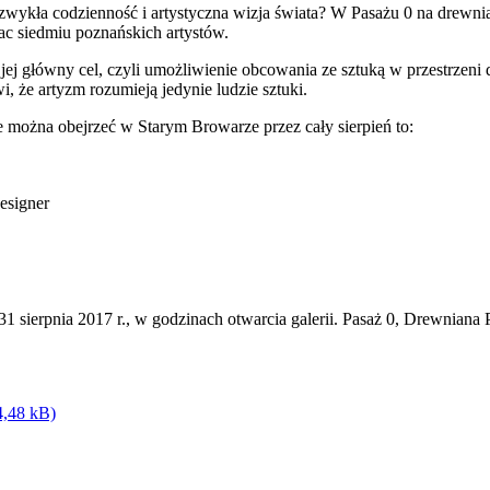
zwykła codzienność i artystyczna wizja świata? W Pasażu 0 na drewni
c siedmiu poznańskich artystów.
ej główny cel, czyli umożliwienie obcowania ze sztuką w przestrzeni d
i, że artyzm rozumieją jedynie ludzie sztuki.
e można obejrzeć w Starym Browarze przez cały sierpień to:
Designer
1 sierpnia 2017 r., w godzinach otwarcia galerii. Pasaż 0, Drewniana 
4,48 kB)