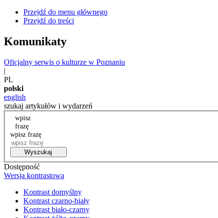
Przejdź do menu głównego
Przejdź do treści
Komunikaty
Oficjalny serwis o kulturze w Poznaniu
|
PL
polski
english
szukaj artykułów i wydarzeń
wpisz
frazę
wpisz frazę
Wyszukaj
Dostępność
Wersja kontrastowa
Kontrast domyślny
Kontrast czarno-biały
Kontrast biało-czarny