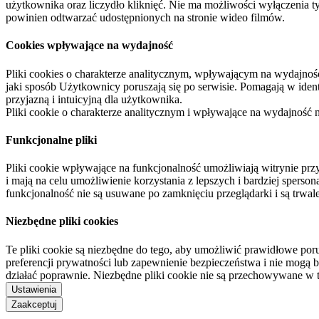
użytkownika oraz liczydło kliknięć. Nie ma możliwości wyłączenia t
powinien odtwarzać udostępnionych na stronie wideo filmów.
Cookies wpływające na wydajność
Pliki cookies o charakterze analitycznym, wpływającym na wydajność zb
jaki sposób Użytkownicy poruszają się po serwisie. Pomagają w ide
przyjazną i intuicyjną dla użytkownika.
Pliki cookie o charakterze analitycznym i wpływające na wydajność
Funkcjonalne pliki
Pliki cookie wpływające na funkcjonalność umożliwiają witrynie p
i mają na celu umożliwienie korzystania z lepszych i bardziej sperso
funkcjonalność nie są usuwane po zamknięciu przeglądarki i są trw
Niezbędne pliki cookies
Te pliki cookie są niezbędne do tego, aby umożliwić prawidłowe poru
preferencji prywatności lub zapewnienie bezpieczeństwa i nie mogą b
działać poprawnie. Niezbędne pliki cookie nie są przechowywane w 
Ustawienia
Zaakceptuj