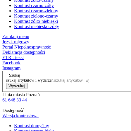
Kontrast żółto-czarny
Kontrast czarno-żółty
Kontrast czarno-zielony
Kontrast zielono-czarny
Kontrast żółto-niebieski
Kontrast niebiesko-żółty
Zamknij menu
Język migowy
Portal Niepełnosprawność
Deklaracja dostępności
ETR - tekst
Facebook
Instagram
Szukaj
szukaj artykułów i wydarzeń
Wyszukaj
Linia miasta Poznań
61 646 33 44
Dostępność
Wersja kontrastowa
Kontrast domyślny
Kontrast czarno-biały