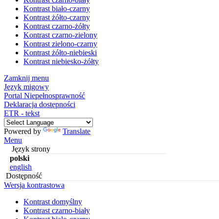
Kontrast biało-czarny
Kontrast żółto-czarny
Kontrast czarno-żółty
Kontrast czarno-zielony
Kontrast zielono-czarny
Kontrast żółto-niebieski
Kontrast niebiesko-żółty
Zamknij menu
Język migowy
Portal Niepełnosprawność
Deklaracja dostępności
ETR - tekst
Powered by
Translate
Menu
Język strony
polski
english
Dostępność
Wersja kontrastowa
Kontrast domyślny
Kontrast czarno-biały