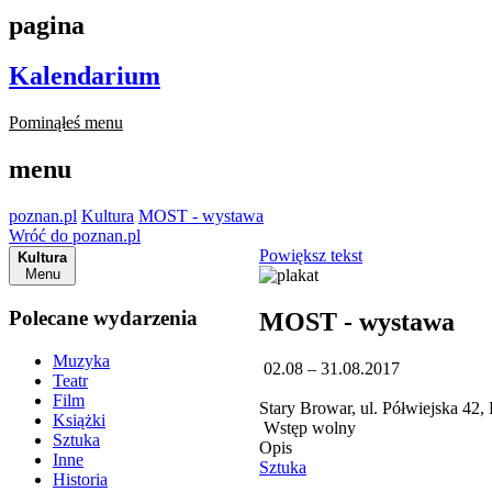
pagina
Kalendarium
Pominąłeś menu
menu
poznan.pl
Kultura
MOST - wystawa
Wróć do poznan.pl
Powiększ tekst
Kultura
Menu
Polecane wydarzenia
MOST - wystawa
Muzyka
02.08 – 31.08.2017
Teatr
Film
Stary Browar, ul. Półwiejska 42
Książki
Wstęp wolny
Sztuka
Opis
Inne
Sztuka
Historia