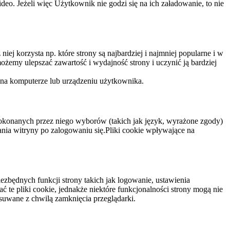
eo. Jeżeli więc Użytkownik nie godzi się na ich załadowanie, to nie
niej korzysta np. które strony są najbardziej i najmniej popularne i w
żemy ulepszać zawartość i wydajność strony i uczynić ją bardziej
 na komputerze lub urządzeniu użytkownika.
dokonanych przez niego wyborów (takich jak język, wyrażone zgody)
wania witryny po zalogowaniu się.Pliki cookie wpływające na
ezbędnych funkcji strony takich jak logowanie, ustawienia
 te pliki cookie, jednakże niektóre funkcjonalności strony mogą nie
suwane z chwilą zamknięcia przeglądarki.