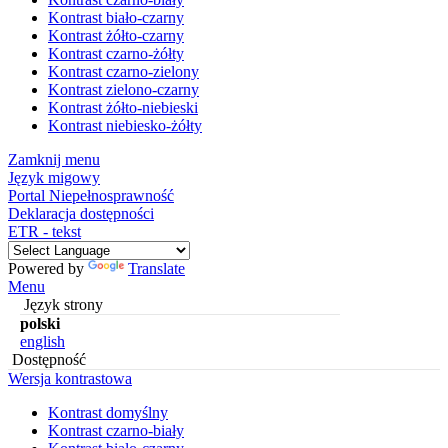
Kontrast biało-czarny
Kontrast żółto-czarny
Kontrast czarno-żółty
Kontrast czarno-zielony
Kontrast zielono-czarny
Kontrast żółto-niebieski
Kontrast niebiesko-żółty
Zamknij menu
Język migowy
Portal Niepełnosprawność
Deklaracja dostępności
ETR - tekst
Powered by
Translate
Menu
Język strony
polski
english
Dostępność
Wersja kontrastowa
Kontrast domyślny
Kontrast czarno-biały