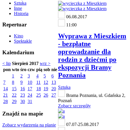
Sztuka
Inne
Historia
06.08.2017
Repertuar
11:00
Wyprawa z Mieszkiem
Kino
Spektakle
- bezpłatne
oprowadzanie dla
Kalendarium
rodzin z dziećmi po
< lip
Sierpień 2017
wrz >
ekspozycji Bramy
pon
wto
śro
czw
pią
sob
nie
Poznania
1
2
3
4
5
6
7
8
9
10
11
12
13
Sztuka
14
15
16
17
18
19
20
21
22
23
24
25
26
27
Brama Poznania, ul. Gdańska 2,
Poznań
28
29
30
31
Zobacz szczegóły
Znajdź na mapie
07.07-25.08.2017
Zobacz wydarzenia na planie