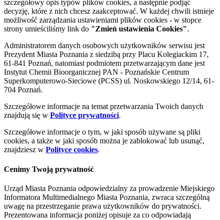
szczegółowy opis typów plików cookies, a następnie podjąć
decyzję, które z nich chcesz zaakceptować. W każdej chwili istnieje
możliwość zarządzania ustawieniami plików cookies - w stopce
strony umieściliśmy link do
"Zmień ustawienia Cookies"
.
Administratorem danych osobowych użytkowników serwisu jest
Prezydent Miasta Poznania z siedzibą przy Placu Kolegiackim 17,
61-841 Poznań, natomiast podmiotem przetwarzającym dane jest
Instytut Chemii Bioorganicznej PAN - Poznańskie Centrum
Superkomputerowo-Sieciowe (PCSS) ul. Noskowskiego 12/14, 61-
704 Poznań.
Szczegółowe informacje na temat przetwarzania Twoich danych
znajdują się w
Polityce prywatności
.
Szczegółowe informacje o tym, w jaki sposób używane są pliki
cookies, a także w jaki sposób można je zablokować lub usunąć,
znajdziesz w
Polityce cookies
.
Cenimy Twoją prywatność
Urząd Miasta Poznania odpowiedzialny za prowadzenie Miejskiego
Informatora Multimedialnego Miasta Poznania, zwraca szczególną
uwagę na przestrzeganie prawa użytkowników do prywatności.
Prezentowana informacja poniżej opisuje za co odpowiadają