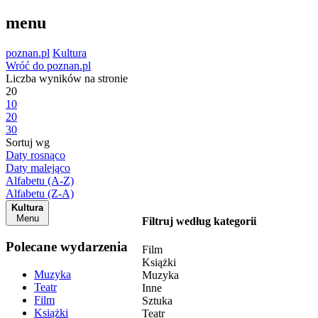
menu
poznan.pl
Kultura
Wróć do poznan.pl
Liczba wyników na stronie
20
10
20
30
Sortuj wg
Daty rosnąco
Daty malejąco
Alfabetu (A-Z)
Alfabetu (Z-A)
Kultura
Menu
Filtruj według kategorii
Polecane wydarzenia
Film
Książki
Muzyka
Muzyka
Teatr
Inne
Film
Sztuka
Książki
Teatr