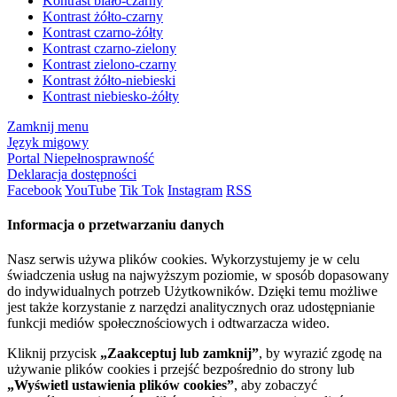
Kontrast biało-czarny
Kontrast żółto-czarny
Kontrast czarno-żółty
Kontrast czarno-zielony
Kontrast zielono-czarny
Kontrast żółto-niebieski
Kontrast niebiesko-żółty
Zamknij menu
Język migowy
Portal Niepełnosprawność
Deklaracja dostępności
Facebook
YouTube
Tik Tok
Instagram
RSS
Informacja o przetwarzaniu danych
Nasz serwis używa plików cookies. Wykorzystujemy je w celu
świadczenia usług na najwyższym poziomie, w sposób dopasowany
do indywidualnych potrzeb Użytkowników. Dzięki temu możliwe
jest także korzystanie z narzędzi analitycznych oraz udostępnianie
funkcji mediów społecznościowych i odtwarzacza wideo.
Kliknij przycisk
„Zaakceptuj lub zamknij”
, by wyrazić zgodę na
używanie plików cookies i przejść bezpośrednio do strony lub
„Wyświetl ustawienia plików cookies”
, aby zobaczyć