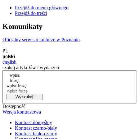
Przejdź do menu głównego
Przejdź do treści
Komunikaty
Oficjalny serwis o kulturze w Poznaniu
|
PL
polski
english
szukaj artykułów i wydarzeń
wpisz
frazę
wpisz frazę
Wyszukaj
Dostępność
Wersja kontrastowa
Kontrast domyślny
Kontrast czarno-biały
Kontrast biało-czarny