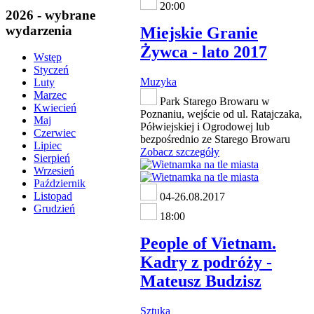
20:00
2026 - wybrane
wydarzenia
Miejskie Granie
Żywca - lato 2017
Wstęp
Styczeń
Muzyka
Luty
Marzec
Park Starego Browaru w
Kwiecień
Poznaniu, wejście od ul. Ratajczaka,
Maj
Półwiejskiej i Ogrodowej lub
Czerwiec
bezpośrednio ze Starego Browaru
Lipiec
Zobacz szczegóły
Sierpień
Wrzesień
Październik
Listopad
04-26.08.2017
Grudzień
18:00
People of Vietnam.
Kadry z podróży -
Mateusz Budzisz
Sztuka