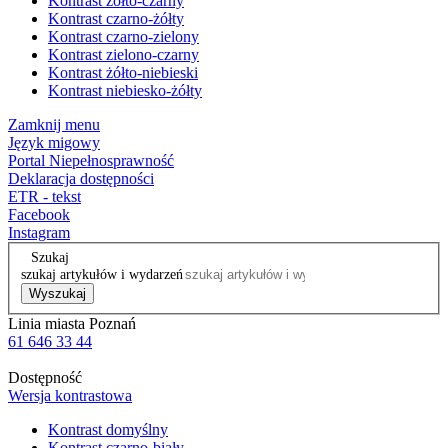
Kontrast żółto-czarny
Kontrast czarno-żółty
Kontrast czarno-zielony
Kontrast zielono-czarny
Kontrast żółto-niebieski
Kontrast niebiesko-żółty
Zamknij menu
Język migowy
Portal Niepełnosprawność
Deklaracja dostępności
ETR - tekst
Facebook
Instagram
Szukaj
szukaj artykułów i wydarzeń
Wyszukaj
Linia miasta Poznań
61 646 33 44
Dostępność
Wersja kontrastowa
Kontrast domyślny
Kontrast czarno-biały