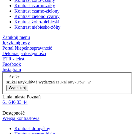
Kontrast żółto-czarny
Kontrast czarno-żółty
Kontrast czarno-zielony
Kontrast zielono-czarny
Kontrast żółto-niebieski
Kontrast niebiesko-żółty
Zamknij menu
Język migowy
Portal Niepełnosprawność
Deklaracja dostępności
ETR - tekst
Facebook
Instagram
Szukaj
szukaj artykułów i wydarzeń
Wyszukaj
Linia miasta Poznań
61 646 33 44
Dostępność
Wersja kontrastowa
Kontrast domyślny
Kontrast czarno-biały