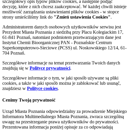
szczegółowy opis typów plików cookies, a następnie podjąć
decyzję, które z nich chcesz zaakceptować. W każdej chwili istnieje
możliwość zarządzania ustawieniami plików cookies - w stopce
strony umieściliśmy link do
"Zmień ustawienia Cookies"
.
Administratorem danych osobowych użytkowników serwisu jest
Prezydent Miasta Poznania z siedzibą przy Placu Kolegiackim 17,
61-841 Poznań, natomiast podmiotem przetwarzającym dane jest
Instytut Chemii Bioorganicznej PAN - Poznańskie Centrum
Superkomputerowo-Sieciowe (PCSS) ul. Noskowskiego 12/14, 61-
704 Poznań.
Szczegółowe informacje na temat przetwarzania Twoich danych
znajdują się w
Polityce prywatności
.
Szczegółowe informacje o tym, w jaki sposób używane są pliki
cookies, a także w jaki sposób można je zablokować lub usunąć,
znajdziesz w
Polityce cookies
.
Cenimy Twoją prywatność
Urząd Miasta Poznania odpowiedzialny za prowadzenie Miejskiego
Informatora Multimedialnego Miasta Poznania, zwraca szczególną
uwagę na przestrzeganie prawa użytkowników do prywatności.
Prezentowana informacja poniżej opisuje za co odpowiadają