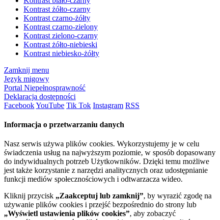
Kontrast biało-czarny
Kontrast żółto-czarny
Kontrast czarno-żółty
Kontrast czarno-zielony
Kontrast zielono-czarny
Kontrast żółto-niebieski
Kontrast niebiesko-żółty
Zamknij menu
Język migowy
Portal Niepełnosprawność
Deklaracja dostępności
Facebook
YouTube
Tik Tok
Instagram
RSS
Informacja o przetwarzaniu danych
Nasz serwis używa plików cookies. Wykorzystujemy je w celu
świadczenia usług na najwyższym poziomie, w sposób dopasowany
do indywidualnych potrzeb Użytkowników. Dzięki temu możliwe
jest także korzystanie z narzędzi analitycznych oraz udostępnianie
funkcji mediów społecznościowych i odtwarzacza wideo.
Kliknij przycisk
„Zaakceptuj lub zamknij”
, by wyrazić zgodę na
używanie plików cookies i przejść bezpośrednio do strony lub
„Wyświetl ustawienia plików cookies”
, aby zobaczyć