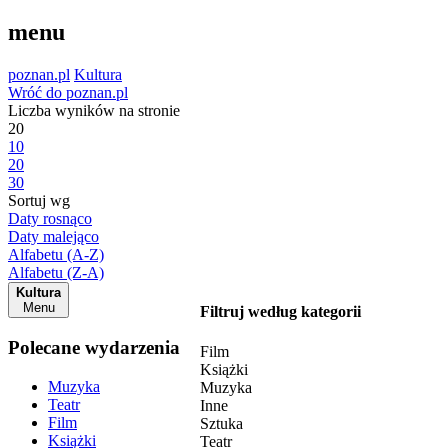
menu
poznan.pl
Kultura
Wróć do poznan.pl
Liczba wyników na stronie
20
10
20
30
Sortuj wg
Daty rosnąco
Daty malejąco
Alfabetu (A-Z)
Alfabetu (Z-A)
Kultura
Menu
Filtruj według kategorii
Polecane wydarzenia
Film
Książki
Muzyka
Muzyka
Teatr
Inne
Film
Sztuka
Książki
Teatr