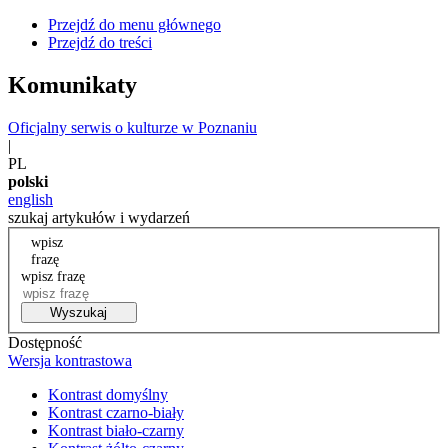
Przejdź do menu głównego
Przejdź do treści
Komunikaty
Oficjalny serwis o kulturze w Poznaniu
|
PL
polski
english
szukaj artykułów i wydarzeń
wpisz
frazę
wpisz frazę
Wyszukaj
Dostępność
Wersja kontrastowa
Kontrast domyślny
Kontrast czarno-biały
Kontrast biało-czarny