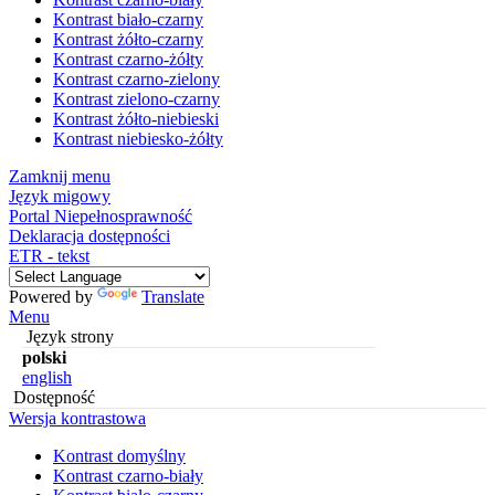
Kontrast biało-czarny
Kontrast żółto-czarny
Kontrast czarno-żółty
Kontrast czarno-zielony
Kontrast zielono-czarny
Kontrast żółto-niebieski
Kontrast niebiesko-żółty
Zamknij menu
Język migowy
Portal Niepełnosprawność
Deklaracja dostępności
ETR - tekst
Powered by
Translate
Menu
Język strony
polski
english
Dostępność
Wersja kontrastowa
Kontrast domyślny
Kontrast czarno-biały