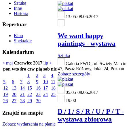
Sztuka
Inne
Historia
13.05-08.06.2017
Repertuar
We want happy
Kino
Spektakle
paintings - wystawa
Kalendarium
Sztuka
< maj
Czerwiec 2017
lip >
Galeria FWD:, ul. Święty Marcin
47, Pasaż Różowy, lokal 24, Poznań
pon
wto
śro
czw
pią
sob
nie
Zobacz szczegóły
1
2
3
4
5
6
7
8
9
10
11
12
13
14
15
16
17
18
05.05-08.06.2017
19
20
21
22
23
24
25
19:00
26
27
28
29
30
D / I / S / R / U / P / T -
Znajdź na mapie
wystawa zbiorowa
Zobacz wydarzenia na planie