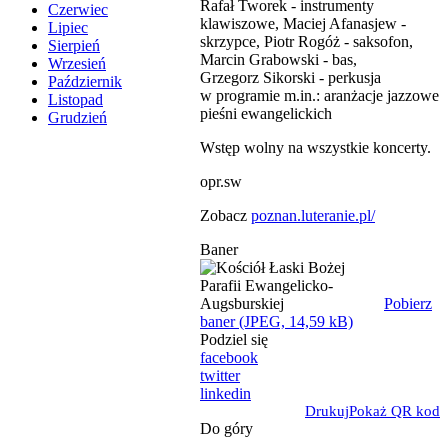
Rafał Tworek - instrumenty
Czerwiec
klawiszowe, Maciej Afanasjew -
Lipiec
skrzypce, Piotr Rogóż - saksofon,
Sierpień
Marcin Grabowski - bas,
Wrzesień
Grzegorz Sikorski - perkusja
Październik
w programie m.in.: aranżacje jazzowe
Listopad
pieśni ewangelickich
Grudzień
Wstęp wolny na wszystkie koncerty.
opr.sw
Zobacz
poznan.luteranie.pl/
Baner
Pobierz
baner (JPEG, 14,59 kB)
Podziel się
facebook
twitter
linkedin
Drukuj
Pokaż QR kod
Do góry