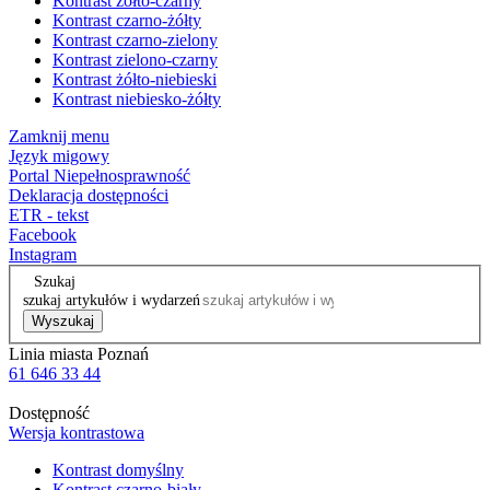
Kontrast żółto-czarny
Kontrast czarno-żółty
Kontrast czarno-zielony
Kontrast zielono-czarny
Kontrast żółto-niebieski
Kontrast niebiesko-żółty
Zamknij menu
Język migowy
Portal Niepełnosprawność
Deklaracja dostępności
ETR - tekst
Facebook
Instagram
Szukaj
szukaj artykułów i wydarzeń
Wyszukaj
Linia miasta Poznań
61 646 33 44
Dostępność
Wersja kontrastowa
Kontrast domyślny
Kontrast czarno-biały