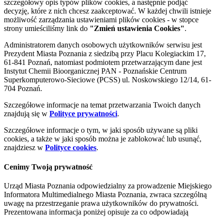
szczegółowy opis typów plików cookies, a następnie podjąć
decyzję, które z nich chcesz zaakceptować. W każdej chwili istnieje
możliwość zarządzania ustawieniami plików cookies - w stopce
strony umieściliśmy link do
"Zmień ustawienia Cookies"
.
Administratorem danych osobowych użytkowników serwisu jest
Prezydent Miasta Poznania z siedzibą przy Placu Kolegiackim 17,
61-841 Poznań, natomiast podmiotem przetwarzającym dane jest
Instytut Chemii Bioorganicznej PAN - Poznańskie Centrum
Superkomputerowo-Sieciowe (PCSS) ul. Noskowskiego 12/14, 61-
704 Poznań.
Szczegółowe informacje na temat przetwarzania Twoich danych
znajdują się w
Polityce prywatności
.
Szczegółowe informacje o tym, w jaki sposób używane są pliki
cookies, a także w jaki sposób można je zablokować lub usunąć,
znajdziesz w
Polityce cookies
.
Cenimy Twoją prywatność
Urząd Miasta Poznania odpowiedzialny za prowadzenie Miejskiego
Informatora Multimedialnego Miasta Poznania, zwraca szczególną
uwagę na przestrzeganie prawa użytkowników do prywatności.
Prezentowana informacja poniżej opisuje za co odpowiadają