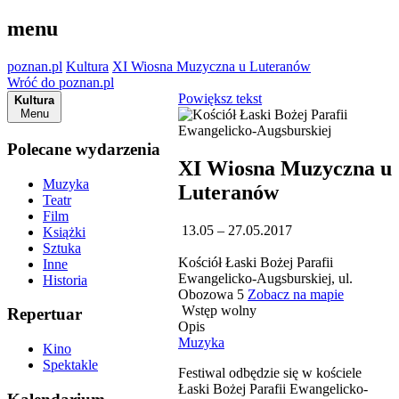
menu
poznan.pl
Kultura
XI Wiosna Muzyczna u Luteranów
Wróć do poznan.pl
Powiększ tekst
Kultura
Menu
Polecane wydarzenia
XI Wiosna Muzyczna u
Muzyka
Luteranów
Teatr
Film
13.05 – 27.05.2017
Książki
Sztuka
Kościół Łaski Bożej Parafii
Inne
Ewangelicko-Augsburskiej, ul.
Historia
Obozowa 5
Zobacz na mapie
Wstęp wolny
Repertuar
Opis
Muzyka
Kino
Spektakle
Festiwal odbędzie się w kościele
Łaski Bożej Parafii Ewangelicko-