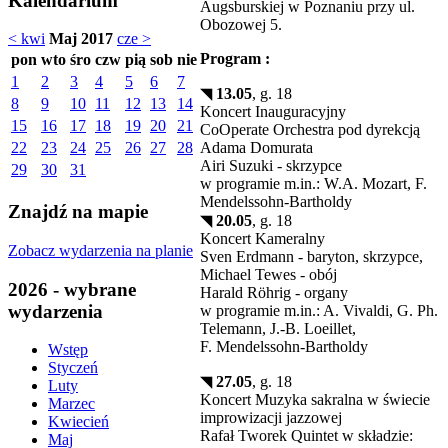
Kalendarium
Augsburskiej w Poznaniu przy ul.
Obozowej 5.
< kwi
Maj 2017
cze >
Program :
pon
wto
śro
czw
pią
sob
nie
1
2
3
4
5
6
7
◥
13.05
, g. 18
8
9
10
11
12
13
14
Koncert Inauguracyjny
15
16
17
18
19
20
21
CoOperate Orchestra pod dyrekcją
Adama Domurata
22
23
24
25
26
27
28
Airi Suzuki - skrzypce
29
30
31
w programie m.in.: W.A. Mozart, F.
Mendelssohn-Bartholdy
Znajdź na mapie
◥
20.05
, g. 18
Koncert Kameralny
Zobacz wydarzenia na planie
Sven Erdmann - baryton, skrzypce,
Michael Tewes - obój
2026 - wybrane
Harald Röhrig - organy
wydarzenia
w programie m.in.: A. Vivaldi, G. Ph.
Telemann, J.-B. Loeillet,
F. Mendelssohn-Bartholdy
Wstęp
Styczeń
◥
27.05
, g. 18
Luty
Koncert Muzyka sakralna w świecie
Marzec
improwizacji jazzowej
Kwiecień
Rafał Tworek Quintet w składzie:
Maj