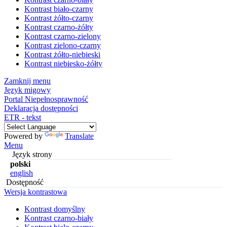
Kontrast biało-czarny
Kontrast żółto-czarny
Kontrast czarno-żółty
Kontrast czarno-zielony
Kontrast zielono-czarny
Kontrast żółto-niebieski
Kontrast niebiesko-żółty
Zamknij menu
Język migowy
Portal Niepełnosprawność
Deklaracja dostępności
ETR - tekst
Powered by
Translate
Menu
Język strony
polski
english
Dostępność
Wersja kontrastowa
Kontrast domyślny
Kontrast czarno-biały