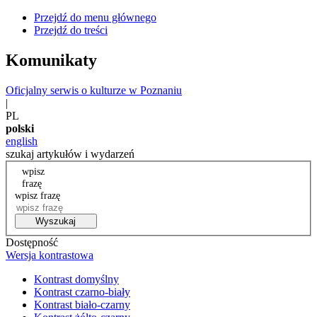
Przejdź do menu głównego
Przejdź do treści
Komunikaty
Oficjalny serwis o kulturze w Poznaniu
|
PL
polski
english
szukaj artykułów i wydarzeń
wpisz
frazę
wpisz frazę
Wyszukaj
Dostępność
Wersja kontrastowa
Kontrast domyślny
Kontrast czarno-biały
Kontrast biało-czarny