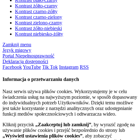
Kontrast biało-czarny
Kontrast żółto-czarny
Kontrast czarno-żółty
Kontrast czarno-zielony
Kontrast zielono-czarny
Kontrast żółto-niebieski
Kontrast niebiesko-żółty
Zamknij menu
Język migowy
Portal Niepełnosprawność
Deklaracja dostępności
Facebook
YouTube
Tik Tok
Instagram
RSS
Informacja o przetwarzaniu danych
Nasz serwis używa plików cookies. Wykorzystujemy je w celu
świadczenia usług na najwyższym poziomie, w sposób dopasowany
do indywidualnych potrzeb Użytkowników. Dzięki temu możliwe
jest także korzystanie z narzędzi analitycznych oraz udostępnianie
funkcji mediów społecznościowych i odtwarzacza wideo.
Kliknij przycisk
„Zaakceptuj lub zamknij”
, by wyrazić zgodę na
używanie plików cookies i przejść bezpośrednio do strony lub
„Wyświetl ustawienia plików cookies”
, aby zobaczyć