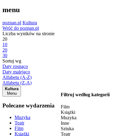
menu
poznan.pl
Kultura
Wróć do poznan.pl
Liczba wyników na stronie
20
10
20
30
Sortuj wg
Daty rosnąco
Daty malejąco
Alfabetu (A-Z)
Alfabetu (Z-A)
Kultura
Menu
Filtruj według kategorii
Polecane wydarzenia
Film
Książki
Muzyka
Muzyka
Teatr
Inne
Film
Sztuka
Książki
Teatr