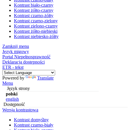
Kontrast biało-czarny
Kontrast żółto-czarny
Kontrast czarno-żółty
Kontrast czarno-zielony
Kontrast zielono-czarny
Kontrast żółto-niebieski
Kontrast niebiesko-żółty
Zamknij menu
Język migowy
Portal Niepełnosprawność
Deklaracja dostępności
ETR - tekst
Powered by
Translate
Menu
Język strony
polski
english
Dostępność
Wersja kontrastowa
Kontrast domyślny
Kontrast czarno-biały