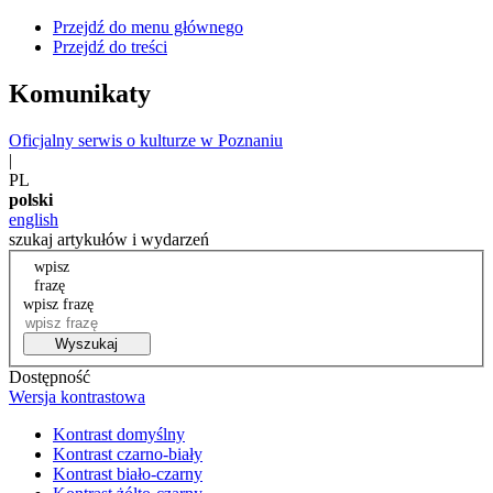
Przejdź do menu głównego
Przejdź do treści
Komunikaty
Oficjalny serwis o kulturze w Poznaniu
|
PL
polski
english
szukaj artykułów i wydarzeń
wpisz
frazę
wpisz frazę
Wyszukaj
Dostępność
Wersja kontrastowa
Kontrast domyślny
Kontrast czarno-biały
Kontrast biało-czarny