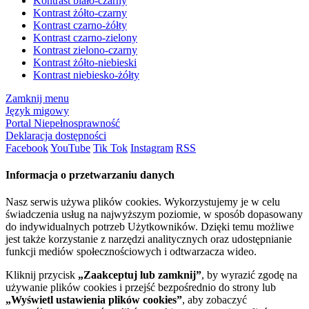
Kontrast biało-czarny
Kontrast żółto-czarny
Kontrast czarno-żółty
Kontrast czarno-zielony
Kontrast zielono-czarny
Kontrast żółto-niebieski
Kontrast niebiesko-żółty
Zamknij menu
Język migowy
Portal Niepełnosprawność
Deklaracja dostępności
Facebook
YouTube
Tik Tok
Instagram
RSS
Informacja o przetwarzaniu danych
Nasz serwis używa plików cookies. Wykorzystujemy je w celu
świadczenia usług na najwyższym poziomie, w sposób dopasowany
do indywidualnych potrzeb Użytkowników. Dzięki temu możliwe
jest także korzystanie z narzędzi analitycznych oraz udostępnianie
funkcji mediów społecznościowych i odtwarzacza wideo.
Kliknij przycisk
„Zaakceptuj lub zamknij”
, by wyrazić zgodę na
używanie plików cookies i przejść bezpośrednio do strony lub
„Wyświetl ustawienia plików cookies”
, aby zobaczyć