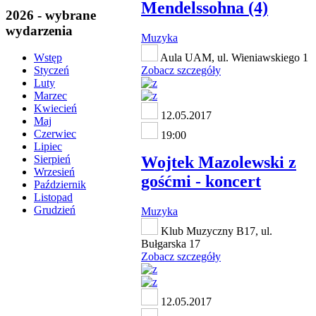
Mendelssohna (4)
2026 - wybrane
wydarzenia
Muzyka
Aula UAM, ul. Wieniawskiego 1
Wstęp
Zobacz szczegóły
Styczeń
Luty
Marzec
Kwiecień
12.05.2017
Maj
Czerwiec
19:00
Lipiec
Wojtek Mazolewski z
Sierpień
Wrzesień
gośćmi - koncert
Październik
Listopad
Grudzień
Muzyka
Klub Muzyczny B17, ul.
Bułgarska 17
Zobacz szczegóły
12.05.2017