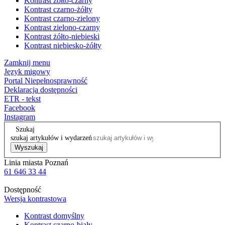
Kontrast żółto-czarny
Kontrast czarno-żółty
Kontrast czarno-zielony
Kontrast zielono-czarny
Kontrast żółto-niebieski
Kontrast niebiesko-żółty
Zamknij menu
Język migowy
Portal Niepełnosprawność
Deklaracja dostępności
ETR - tekst
Facebook
Instagram
Szukaj
szukaj artykułów i wydarzeń
Wyszukaj
Linia miasta Poznań
61 646 33 44
Dostępność
Wersja kontrastowa
Kontrast domyślny
Kontrast czarno-biały