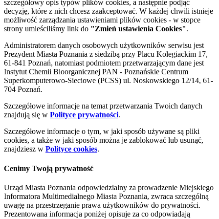
szczegółowy opis typów plików cookies, a następnie podjąć
decyzję, które z nich chcesz zaakceptować. W każdej chwili istnieje
możliwość zarządzania ustawieniami plików cookies - w stopce
strony umieściliśmy link do
"Zmień ustawienia Cookies"
.
Administratorem danych osobowych użytkowników serwisu jest
Prezydent Miasta Poznania z siedzibą przy Placu Kolegiackim 17,
61-841 Poznań, natomiast podmiotem przetwarzającym dane jest
Instytut Chemii Bioorganicznej PAN - Poznańskie Centrum
Superkomputerowo-Sieciowe (PCSS) ul. Noskowskiego 12/14, 61-
704 Poznań.
Szczegółowe informacje na temat przetwarzania Twoich danych
znajdują się w
Polityce prywatności
.
Szczegółowe informacje o tym, w jaki sposób używane są pliki
cookies, a także w jaki sposób można je zablokować lub usunąć,
znajdziesz w
Polityce cookies
.
Cenimy Twoją prywatność
Urząd Miasta Poznania odpowiedzialny za prowadzenie Miejskiego
Informatora Multimedialnego Miasta Poznania, zwraca szczególną
uwagę na przestrzeganie prawa użytkowników do prywatności.
Prezentowana informacja poniżej opisuje za co odpowiadają