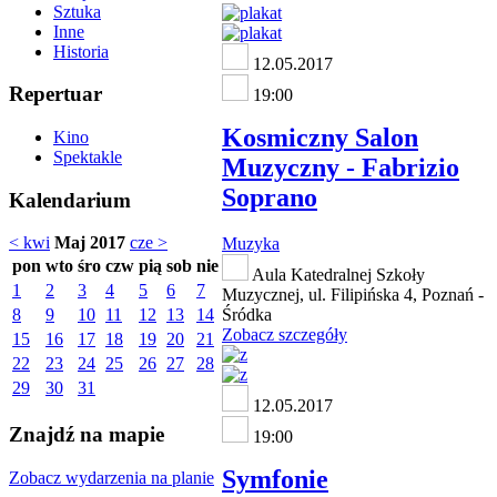
Sztuka
Inne
Historia
12.05.2017
Repertuar
19:00
Kosmiczny Salon
Kino
Spektakle
Muzyczny - Fabrizio
Soprano
Kalendarium
< kwi
Maj 2017
cze >
Muzyka
pon
wto
śro
czw
pią
sob
nie
Aula Katedralnej Szkoły
1
2
3
4
5
6
7
Muzycznej, ul. Filipińska 4, Poznań -
8
9
10
11
12
13
14
Śródka
Zobacz szczegóły
15
16
17
18
19
20
21
22
23
24
25
26
27
28
29
30
31
12.05.2017
Znajdź na mapie
19:00
Symfonie
Zobacz wydarzenia na planie