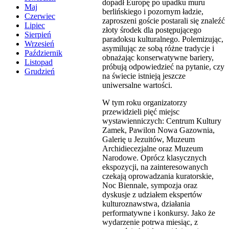
dopadł Europę po upadku muru
Maj
berlińskiego i pozornym ładzie,
Czerwiec
zaproszeni goście postarali się znaleźć
Lipiec
złoty środek dla postępującego
Sierpień
paradoksu kulturalnego. Polemizując,
Wrzesień
asymilując ze sobą różne tradycje i
Październik
obnażając konserwatywne bariery,
Listopad
próbują odpowiedzieć na pytanie, czy
Grudzień
na świecie istnieją jeszcze
uniwersalne wartości.
W tym roku organizatorzy
przewidzieli pięć miejsc
wystawienniczych: Centrum Kultury
Zamek, Pawilon Nowa Gazownia,
Galerię u Jezuitów, Muzeum
Archidiecezjalne oraz Muzeum
Narodowe. Oprócz klasycznych
ekspozycji, na zainteresowanych
czekają oprowadzania kuratorskie,
Noc Biennale, sympozja oraz
dyskusje z udziałem ekspertów
kulturoznawstwa, działania
performatywne i konkursy. Jako że
wydarzenie potrwa miesiąc, z