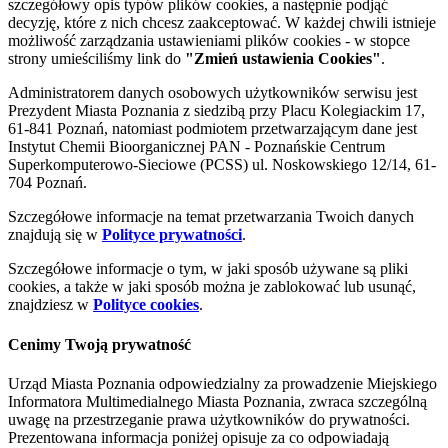
szczegółowy opis typów plików cookies, a następnie podjąć
decyzję, które z nich chcesz zaakceptować. W każdej chwili istnieje
możliwość zarządzania ustawieniami plików cookies - w stopce
strony umieściliśmy link do
"Zmień ustawienia Cookies"
.
Administratorem danych osobowych użytkowników serwisu jest
Prezydent Miasta Poznania z siedzibą przy Placu Kolegiackim 17,
61-841 Poznań, natomiast podmiotem przetwarzającym dane jest
Instytut Chemii Bioorganicznej PAN - Poznańskie Centrum
Superkomputerowo-Sieciowe (PCSS) ul. Noskowskiego 12/14, 61-
704 Poznań.
Szczegółowe informacje na temat przetwarzania Twoich danych
znajdują się w
Polityce prywatności
.
Szczegółowe informacje o tym, w jaki sposób używane są pliki
cookies, a także w jaki sposób można je zablokować lub usunąć,
znajdziesz w
Polityce cookies
.
Cenimy Twoją prywatność
Urząd Miasta Poznania odpowiedzialny za prowadzenie Miejskiego
Informatora Multimedialnego Miasta Poznania, zwraca szczególną
uwagę na przestrzeganie prawa użytkowników do prywatności.
Prezentowana informacja poniżej opisuje za co odpowiadają