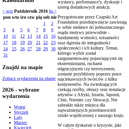
Kalendarium
wystawy, performance'y, dyskusje i
szereg dodatkowych atrakcji.
< wrz
Październik 2016
lis >
Przygotowane przez Czapski Art
pon
wto
śro
czw
pią
sob
nie
Foundation przedsięwzięcie zawierają
1
2
w sobie niełatwe do jednoznacznego
3
4
5
6
7
8
9
osądu motywy przewodnie -
10
11
12
13
14
15
16
fundamenty wolności, tożsamości
17
18
19
20
21
22
23
oraz dążenia do integralności
społeczności i ich kultury. Temat,
24
25
26
27
28
29
30
którego wybór został
31
zargumentowany pojawiającymi się
ekstremizmami, ruchami
Znajdź na mapie
migracyjnymi czy terroryzmem,
zostanie przybliżony poprzez prace
Zobacz wydarzenia na planie
najciekawszych twórców z kilku
kontynentów. Na zwiedzających
2026 - wybrane
czekają rzeźby, obrazy oraz instalacje
artystów z Afryki, Izraela, Japonii,
wydarzenia
Chin, Niemiec czy Słowacji. Nie
zabrakło także miejsca dla
Wstęp
najważniejszych przedstawicieli
Styczeń
sztuki współczesnej z naszego kraju.
Luty
Marzec
W całym dyskursie o kryzysie, jaki
Kwiecień