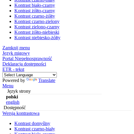
Kontrast biało-czarny
Kontrast żółto-czarny
Kontrast czarno-żółty
Kontrast czarno-zielony
Kontrast zielono-czarny
Kontrast żółto-niebieski
Kontrast niebiesko-żółty
Zamknij menu
Język migowy
Portal Niepełnosprawność
Deklaracja dostępności
ETR - tekst
Powered by
Translate
Menu
Język strony
polski
english
Dostępność
Wersja kontrastowa
Kontrast domyślny
Kontrast czarno-biały