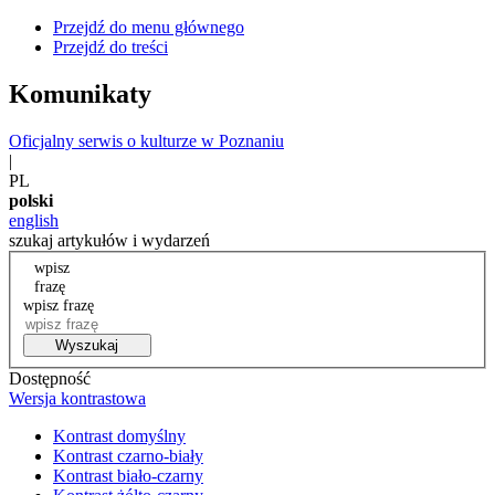
Przejdź do menu głównego
Przejdź do treści
Komunikaty
Oficjalny serwis o kulturze w Poznaniu
|
PL
polski
english
szukaj artykułów i wydarzeń
wpisz
frazę
wpisz frazę
Wyszukaj
Dostępność
Wersja kontrastowa
Kontrast domyślny
Kontrast czarno-biały
Kontrast biało-czarny