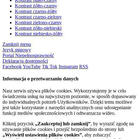
Kontrast biało-czarny
Kontrast żółto-czarny
Kontrast czarno-żółty
Kontrast czarno-zielony
Kontrast zielono-czarny
Kontrast żółto-niebieski
Kontrast niebiesko-żółty
Zamknij menu
Język migowy
Portal Niepełnosprawność
Deklaracja dostępności
Facebook
YouTube
Tik Tok
Instagram
RSS
Informacja o przetwarzaniu danych
Nasz serwis używa plików cookies. Wykorzystujemy je w celu
świadczenia usług na najwyższym poziomie, w sposób dopasowany
do indywidualnych potrzeb Użytkowników. Dzięki temu możliwe
jest także korzystanie z narzędzi analitycznych oraz udostępnianie
funkcji mediów społecznościowych i odtwarzacza wideo.
Kliknij przycisk
„Zaakceptuj lub zamknij”
, by wyrazić zgodę na
używanie plików cookies i przejść bezpośrednio do strony lub
„Wyświetl ustawienia plików cookies”
, aby zobaczyć