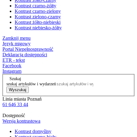
Kontrast żółto-czarny
Kontrast czarno-żółty
Kontrast czarno-zielony
Kontrast zielono-czarny
Kontrast żółto-niebieski
Kontrast niebiesko-żółty
Zamknij menu
Język migowy
Portal Niepełnosprawność
Deklaracja dostępności
ETR - tekst
Facebook
Instagram
Szukaj
szukaj artykułów i wydarzeń
Wyszukaj
Linia miasta Poznań
61 646 33 44
Dostępność
Wersja kontrastowa
Kontrast domyślny
Kontrast czarno-biały