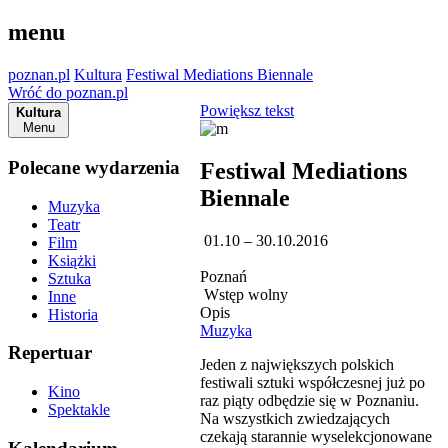
menu
poznan.pl
Kultura
Festiwal Mediations Biennale
Wróć do poznan.pl
Powiększ tekst
Kultura
Menu
Polecane wydarzenia
Festiwal Mediations
Biennale
Muzyka
Teatr
01.10 – 30.10.2016
Film
Książki
Poznań
Sztuka
Wstęp wolny
Inne
Opis
Historia
Muzyka
Repertuar
Jeden z największych polskich
festiwali sztuki współczesnej już po
Kino
raz piąty odbędzie się w Poznaniu.
Spektakle
Na wszystkich zwiedzających
czekają starannie wyselekcjonowane