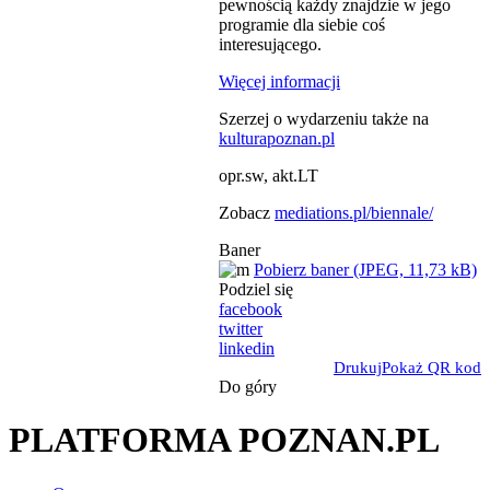
pewnością każdy znajdzie w jego
programie dla siebie coś
interesującego.
Więcej informacji
Szerzej o wydarzeniu także na
kulturapoznan.pl
opr.sw, akt.LT
Zobacz
mediations.pl/biennale/
Baner
Pobierz baner (JPEG, 11,73 kB)
Podziel się
facebook
twitter
linkedin
Drukuj
Pokaż QR kod
Do góry
PLATFORMA POZNAN.PL