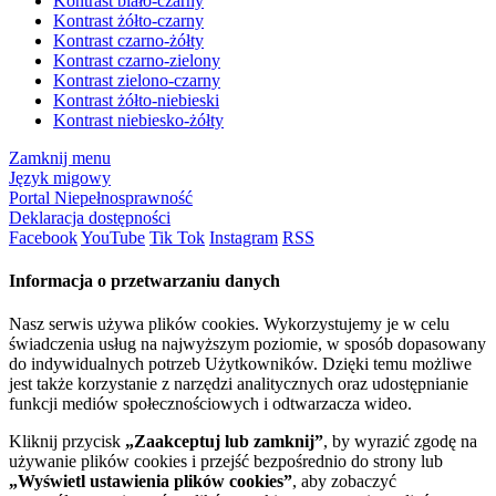
Kontrast biało-czarny
Kontrast żółto-czarny
Kontrast czarno-żółty
Kontrast czarno-zielony
Kontrast zielono-czarny
Kontrast żółto-niebieski
Kontrast niebiesko-żółty
Zamknij menu
Język migowy
Portal Niepełnosprawność
Deklaracja dostępności
Facebook
YouTube
Tik Tok
Instagram
RSS
Informacja o przetwarzaniu danych
Nasz serwis używa plików cookies. Wykorzystujemy je w celu
świadczenia usług na najwyższym poziomie, w sposób dopasowany
do indywidualnych potrzeb Użytkowników. Dzięki temu możliwe
jest także korzystanie z narzędzi analitycznych oraz udostępnianie
funkcji mediów społecznościowych i odtwarzacza wideo.
Kliknij przycisk
„Zaakceptuj lub zamknij”
, by wyrazić zgodę na
używanie plików cookies i przejść bezpośrednio do strony lub
„Wyświetl ustawienia plików cookies”
, aby zobaczyć