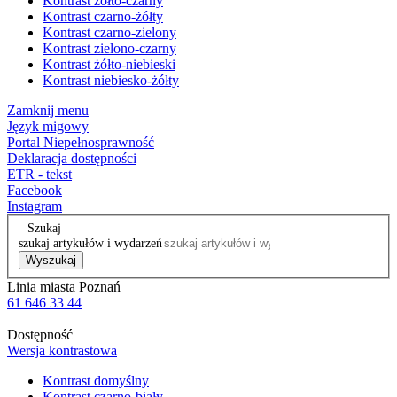
Kontrast żółto-czarny
Kontrast czarno-żółty
Kontrast czarno-zielony
Kontrast zielono-czarny
Kontrast żółto-niebieski
Kontrast niebiesko-żółty
Zamknij menu
Język migowy
Portal Niepełnosprawność
Deklaracja dostępności
ETR - tekst
Facebook
Instagram
Szukaj
szukaj artykułów i wydarzeń
Wyszukaj
Linia miasta Poznań
61 646 33 44
Dostępność
Wersja kontrastowa
Kontrast domyślny
Kontrast czarno-biały