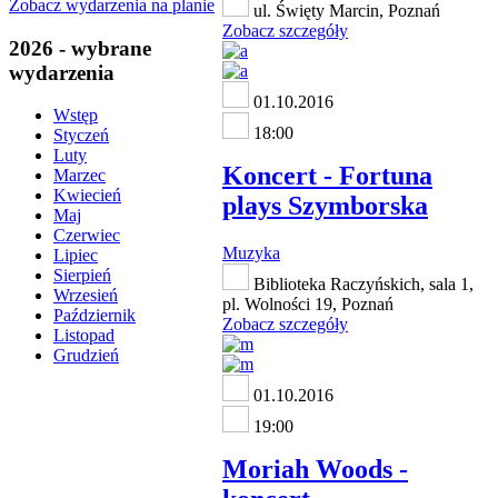
Zobacz wydarzenia na planie
ul. Święty Marcin, Poznań
Zobacz szczegóły
2026 - wybrane
wydarzenia
01.10.2016
Wstęp
18:00
Styczeń
Luty
Koncert - Fortuna
Marzec
Kwiecień
plays Szymborska
Maj
Czerwiec
Muzyka
Lipiec
Sierpień
Biblioteka Raczyńskich, sala 1,
Wrzesień
pl. Wolności 19, Poznań
Październik
Zobacz szczegóły
Listopad
Grudzień
01.10.2016
19:00
Moriah Woods -