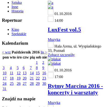
Sztuka
Inne
Historia
01.10.2016
Repertuar
14:00
LuxFest vol.5
Kino
Spektakle
Muzyka
Kalendarium
Hala Arena, ul. Wyspiańskiego
33, Poznań
< wrz
Październik 2016
lis >
Zobacz szczegóły
pon
wto
śro
czw
pią
sob
nie
1
2
3
4
5
6
7
8
9
01.10.2016
10
11
12
13
14
15
16
17:00
17
18
19
20
21
22
23
24
25
26
27
28
29
30
Rytmy Marcina 2016 -
31
koncerty i warsztaty
Znajdź na mapie
Muzyka