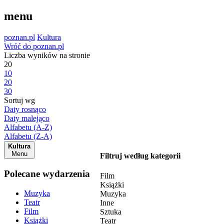
menu
poznan.pl
Kultura
Wróć do poznan.pl
Liczba wyników na stronie
20
10
20
30
Sortuj wg
Daty rosnąco
Daty malejąco
Alfabetu (A-Z)
Alfabetu (Z-A)
Kultura
Menu
Filtruj według kategorii
Polecane wydarzenia
Film
Książki
Muzyka
Muzyka
Teatr
Inne
Film
Sztuka
Książki
Teatr