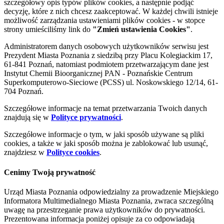
szczegółowy opis typów plików cookies, a następnie podjąć
decyzję, które z nich chcesz zaakceptować. W każdej chwili istnieje
możliwość zarządzania ustawieniami plików cookies - w stopce
strony umieściliśmy link do
"Zmień ustawienia Cookies"
.
Administratorem danych osobowych użytkowników serwisu jest
Prezydent Miasta Poznania z siedzibą przy Placu Kolegiackim 17,
61-841 Poznań, natomiast podmiotem przetwarzającym dane jest
Instytut Chemii Bioorganicznej PAN - Poznańskie Centrum
Superkomputerowo-Sieciowe (PCSS) ul. Noskowskiego 12/14, 61-
704 Poznań.
Szczegółowe informacje na temat przetwarzania Twoich danych
znajdują się w
Polityce prywatności
.
Szczegółowe informacje o tym, w jaki sposób używane są pliki
cookies, a także w jaki sposób można je zablokować lub usunąć,
znajdziesz w
Polityce cookies
.
Cenimy Twoją prywatność
Urząd Miasta Poznania odpowiedzialny za prowadzenie Miejskiego
Informatora Multimedialnego Miasta Poznania, zwraca szczególną
uwagę na przestrzeganie prawa użytkowników do prywatności.
Prezentowana informacja poniżej opisuje za co odpowiadają