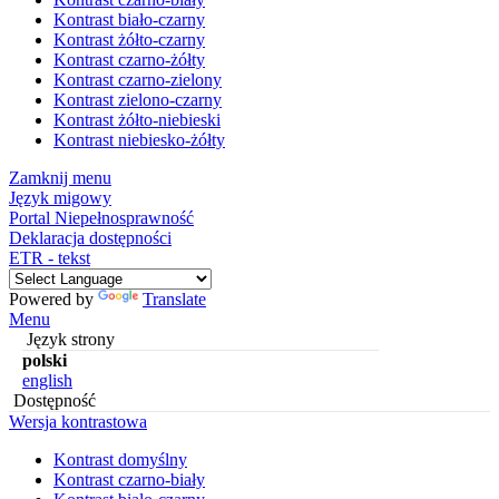
Kontrast biało-czarny
Kontrast żółto-czarny
Kontrast czarno-żółty
Kontrast czarno-zielony
Kontrast zielono-czarny
Kontrast żółto-niebieski
Kontrast niebiesko-żółty
Zamknij menu
Język migowy
Portal Niepełnosprawność
Deklaracja dostępności
ETR - tekst
Powered by
Translate
Menu
Język strony
polski
english
Dostępność
Wersja kontrastowa
Kontrast domyślny
Kontrast czarno-biały