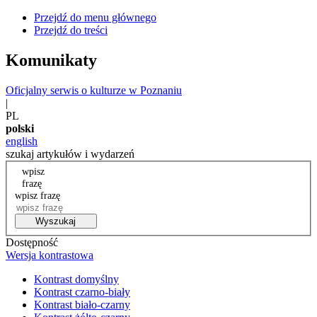
Przejdź do menu głównego
Przejdź do treści
Komunikaty
Oficjalny serwis o kulturze w Poznaniu
|
PL
polski
english
szukaj artykułów i wydarzeń
wpisz
frazę
wpisz frazę
Wyszukaj
Dostępność
Wersja kontrastowa
Kontrast domyślny
Kontrast czarno-biały
Kontrast biało-czarny