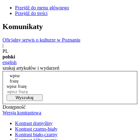
Przejdź do menu głównego
Przejdź do treści
Komunikaty
Oficjalny serwis o kulturze w Poznaniu
|
PL
polski
english
szukaj artykułów i wydarzeń
wpisz
frazę
wpisz frazę
Wyszukaj
Dostępność
Wersja kontrastowa
Kontrast domyślny
Kontrast czarno-biały
Kontrast biało-czarny