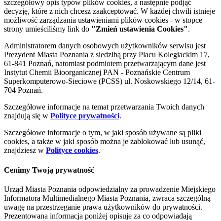
szczegółowy opis typów plików cookies, a następnie podjąć
decyzję, które z nich chcesz zaakceptować. W każdej chwili istnieje
możliwość zarządzania ustawieniami plików cookies - w stopce
strony umieściliśmy link do
"Zmień ustawienia Cookies"
.
Administratorem danych osobowych użytkowników serwisu jest
Prezydent Miasta Poznania z siedzibą przy Placu Kolegiackim 17,
61-841 Poznań, natomiast podmiotem przetwarzającym dane jest
Instytut Chemii Bioorganicznej PAN - Poznańskie Centrum
Superkomputerowo-Sieciowe (PCSS) ul. Noskowskiego 12/14, 61-
704 Poznań.
Szczegółowe informacje na temat przetwarzania Twoich danych
znajdują się w
Polityce prywatności
.
Szczegółowe informacje o tym, w jaki sposób używane są pliki
cookies, a także w jaki sposób można je zablokować lub usunąć,
znajdziesz w
Polityce cookies
.
Cenimy Twoją prywatność
Urząd Miasta Poznania odpowiedzialny za prowadzenie Miejskiego
Informatora Multimedialnego Miasta Poznania, zwraca szczególną
uwagę na przestrzeganie prawa użytkowników do prywatności.
Prezentowana informacja poniżej opisuje za co odpowiadają