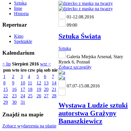
Sztuka
Inne
Historia
01-12.08.2016
Repertuar
09:00
Sztuka Świata
Kino
Spektakle
Sztuka
Kalendarium
Galeria Miejska Arsenał, Stary
Rynek 6, Poznań
< lip
Sierpień 2016
wrz >
Zobacz szczegóły
pon
wto
śro
czw
pią
sob
nie
1
2
3
4
5
6
7
8
9
10
11
12
13
14
07.07-15.08.2016
15
16
17
18
19
20
21
22
23
24
25
26
27
28
29
30
31
Wystawa Ludzie sztuki
autorstwa Grażyny
Znajdź na mapie
Banaszkiewicz
Zobacz wydarzenia na planie