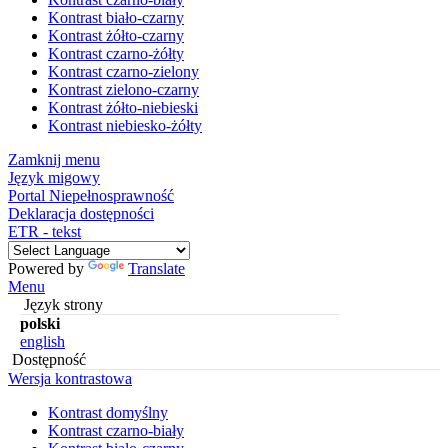
Kontrast biało-czarny
Kontrast żółto-czarny
Kontrast czarno-żółty
Kontrast czarno-zielony
Kontrast zielono-czarny
Kontrast żółto-niebieski
Kontrast niebiesko-żółty
Zamknij menu
Język migowy
Portal Niepełnosprawność
Deklaracja dostępności
ETR - tekst
Powered by
Translate
Menu
Język strony
polski
english
Dostępność
Wersja kontrastowa
Kontrast domyślny
Kontrast czarno-biały