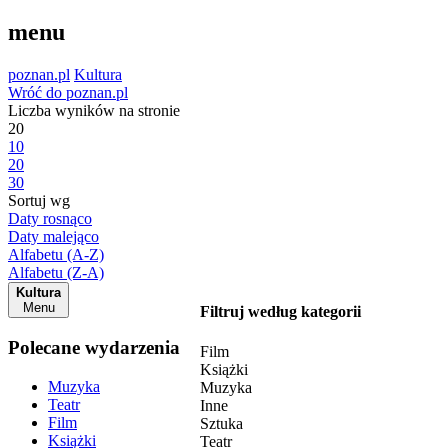
menu
poznan.pl
Kultura
Wróć do poznan.pl
Liczba wyników na stronie
20
10
20
30
Sortuj wg
Daty rosnąco
Daty malejąco
Alfabetu (A-Z)
Alfabetu (Z-A)
Kultura
Menu
Filtruj według kategorii
Polecane wydarzenia
Film
Książki
Muzyka
Muzyka
Teatr
Inne
Film
Sztuka
Książki
Teatr