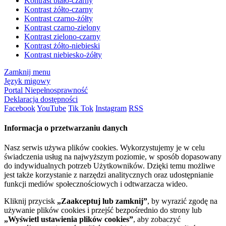
Kontrast biało-czarny
Kontrast żółto-czarny
Kontrast czarno-żółty
Kontrast czarno-zielony
Kontrast zielono-czarny
Kontrast żółto-niebieski
Kontrast niebiesko-żółty
Zamknij menu
Język migowy
Portal Niepełnosprawność
Deklaracja dostępności
Facebook
YouTube
Tik Tok
Instagram
RSS
Informacja o przetwarzaniu danych
Nasz serwis używa plików cookies. Wykorzystujemy je w celu
świadczenia usług na najwyższym poziomie, w sposób dopasowany
do indywidualnych potrzeb Użytkowników. Dzięki temu możliwe
jest także korzystanie z narzędzi analitycznych oraz udostępnianie
funkcji mediów społecznościowych i odtwarzacza wideo.
Kliknij przycisk
„Zaakceptuj lub zamknij”
, by wyrazić zgodę na
używanie plików cookies i przejść bezpośrednio do strony lub
„Wyświetl ustawienia plików cookies”
, aby zobaczyć