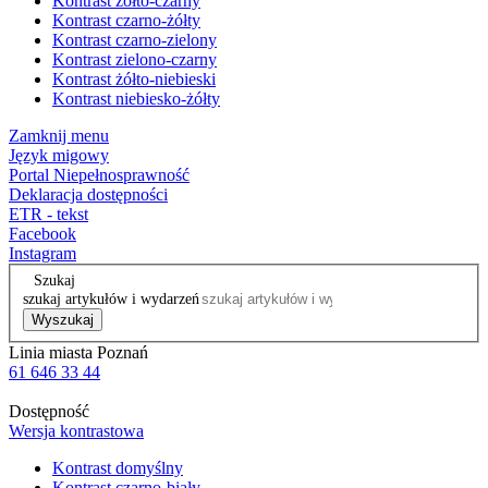
Kontrast żółto-czarny
Kontrast czarno-żółty
Kontrast czarno-zielony
Kontrast zielono-czarny
Kontrast żółto-niebieski
Kontrast niebiesko-żółty
Zamknij menu
Język migowy
Portal Niepełnosprawność
Deklaracja dostępności
ETR - tekst
Facebook
Instagram
Szukaj
szukaj artykułów i wydarzeń
Wyszukaj
Linia miasta Poznań
61 646 33 44
Dostępność
Wersja kontrastowa
Kontrast domyślny
Kontrast czarno-biały