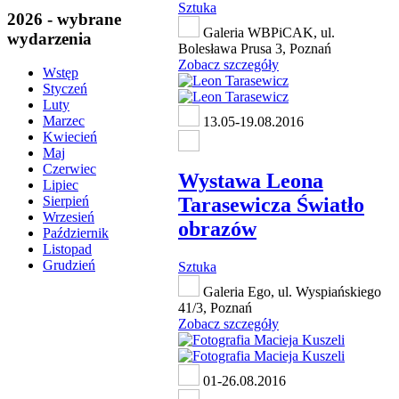
Sztuka
2026 - wybrane
Galeria WBPiCAK, ul.
wydarzenia
Bolesława Prusa 3, Poznań
Zobacz szczegóły
Wstęp
Styczeń
Luty
Marzec
13.05-19.08.2016
Kwiecień
Maj
Czerwiec
Wystawa Leona
Lipiec
Tarasewicza Światło
Sierpień
Wrzesień
obrazów
Październik
Listopad
Grudzień
Sztuka
Galeria Ego, ul. Wyspiańskiego
41/3, Poznań
Zobacz szczegóły
01-26.08.2016