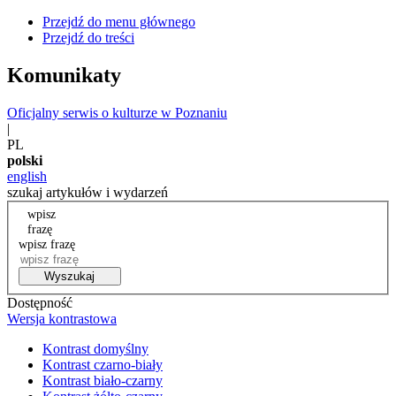
Przejdź do menu głównego
Przejdź do treści
Komunikaty
Oficjalny serwis o kulturze w Poznaniu
|
PL
polski
english
szukaj artykułów i wydarzeń
wpisz
frazę
wpisz frazę
Wyszukaj
Dostępność
Wersja kontrastowa
Kontrast domyślny
Kontrast czarno-biały
Kontrast biało-czarny