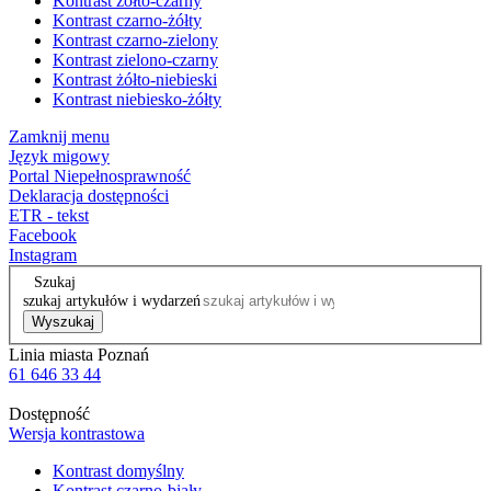
Kontrast żółto-czarny
Kontrast czarno-żółty
Kontrast czarno-zielony
Kontrast zielono-czarny
Kontrast żółto-niebieski
Kontrast niebiesko-żółty
Zamknij menu
Język migowy
Portal Niepełnosprawność
Deklaracja dostępności
ETR - tekst
Facebook
Instagram
Szukaj
szukaj artykułów i wydarzeń
Wyszukaj
Linia miasta Poznań
61 646 33 44
Dostępność
Wersja kontrastowa
Kontrast domyślny
Kontrast czarno-biały