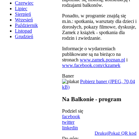
Czerwiec
rodzajami balkonów.
Lipiec
Sierpień
Ponadto, w programie znajdą się
Wrzesień
m.in.: spotkania, warsztaty dla dzieci i
Październik
dorosłych, pokazy filmowe, dyskusje,
Listopad
Zamek z książek - spotkania dla
Grudzień
rodzin i zwiedzanie.
Informacje o wydarzeniach
publikowane są na bieżąco na
stronach
www.zamek.poznan.pl
i
www.facebook.com/ckzamek
Baner
Pobierz baner (JPEG, 70,04
kB)
Na Balkonie - program
Podziel się
facebook
twitter
linkedin
Drukuj
Pokaż QR kod
Do góry