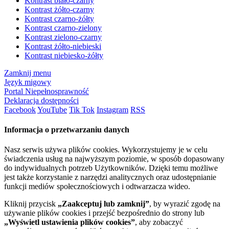
Kontrast biało-czarny
Kontrast żółto-czarny
Kontrast czarno-żółty
Kontrast czarno-zielony
Kontrast zielono-czarny
Kontrast żółto-niebieski
Kontrast niebiesko-żółty
Zamknij menu
Język migowy
Portal Niepełnosprawność
Deklaracja dostępności
Facebook
YouTube
Tik Tok
Instagram
RSS
Informacja o przetwarzaniu danych
Nasz serwis używa plików cookies. Wykorzystujemy je w celu
świadczenia usług na najwyższym poziomie, w sposób dopasowany
do indywidualnych potrzeb Użytkowników. Dzięki temu możliwe
jest także korzystanie z narzędzi analitycznych oraz udostępnianie
funkcji mediów społecznościowych i odtwarzacza wideo.
Kliknij przycisk
„Zaakceptuj lub zamknij”
, by wyrazić zgodę na
używanie plików cookies i przejść bezpośrednio do strony lub
„Wyświetl ustawienia plików cookies”
, aby zobaczyć