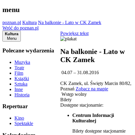
menu
poznan.pl
Kultura
Na balkonie - Lato w CK Zamek
Wróć do poznan.pl
Powiększ tekst
Kultura
Menu
Polecane wydarzenia
Na balkonie - Lato w
CK Zamek
Muzyka
Teatr
04.07 – 31.08.2016
Film
Książki
CK Zamek, ul. Święty Marcin 80/82,
Sztuka
Poznań
Zobacz na mapie
Inne
Wstęp wolny
Historia
Bilety
Dostępne stacjonarnie:
Repertuar
Centrum Informacji
Kino
Kulturalnej
Spektakle
Bilety dostępne stacjonarnie