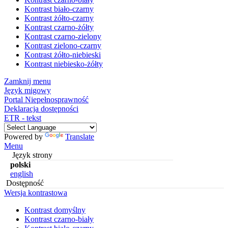
Kontrast biało-czarny
Kontrast żółto-czarny
Kontrast czarno-żółty
Kontrast czarno-zielony
Kontrast zielono-czarny
Kontrast żółto-niebieski
Kontrast niebiesko-żółty
Zamknij menu
Język migowy
Portal Niepełnosprawność
Deklaracja dostępności
ETR - tekst
Powered by
Translate
Menu
Język strony
polski
english
Dostępność
Wersja kontrastowa
Kontrast domyślny
Kontrast czarno-biały