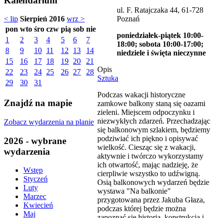
Kalendarium
ul. F. Ratajczaka 44, 61-728
Poznań
< lip
Sierpień 2016
wrz >
pon
wto
śro
czw
pią
sob
nie
poniedziałek-piątek 10:00-
1
2
3
4
5
6
7
18:00; sobota 10:00-17:00;
8
9
10
11
12
13
14
niedziele i święta nieczynne
15
16
17
18
19
20
21
Opis
22
23
24
25
26
27
28
Sztuka
29
30
31
Podczas wakacji historyczne
Znajdź na mapie
zamkowe balkony staną się oazami
zieleni. Miejscem odpoczynku i
niezwykłych zdarzeń. Przechadzając
Zobacz wydarzenia na planie
się balkonowym szlakiem, będziemy
podziwiać ich piękno i opisywać
2026 - wybrane
wielkość. Ciesząc się z wakacji,
wydarzenia
aktywnie i twórczo wykorzystamy
ich otwartość, mając nadzieję, że
Wstęp
cierpliwie wszystko to udźwigną.
Styczeń
Osią balkonowych wydarzeń będzie
Luty
wystawa "Na balkonie"
Marzec
przygotowana przez Jakuba Głaza,
Kwiecień
podczas której będzie można
Maj
zapoznać się historią, konstrukcją i