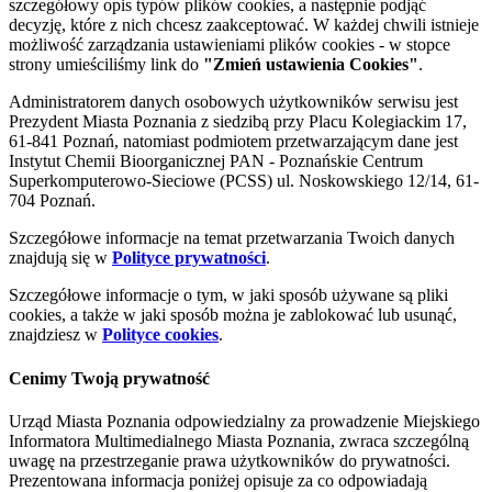
szczegółowy opis typów plików cookies, a następnie podjąć
decyzję, które z nich chcesz zaakceptować. W każdej chwili istnieje
możliwość zarządzania ustawieniami plików cookies - w stopce
strony umieściliśmy link do
"Zmień ustawienia Cookies"
.
Administratorem danych osobowych użytkowników serwisu jest
Prezydent Miasta Poznania z siedzibą przy Placu Kolegiackim 17,
61-841 Poznań, natomiast podmiotem przetwarzającym dane jest
Instytut Chemii Bioorganicznej PAN - Poznańskie Centrum
Superkomputerowo-Sieciowe (PCSS) ul. Noskowskiego 12/14, 61-
704 Poznań.
Szczegółowe informacje na temat przetwarzania Twoich danych
znajdują się w
Polityce prywatności
.
Szczegółowe informacje o tym, w jaki sposób używane są pliki
cookies, a także w jaki sposób można je zablokować lub usunąć,
znajdziesz w
Polityce cookies
.
Cenimy Twoją prywatność
Urząd Miasta Poznania odpowiedzialny za prowadzenie Miejskiego
Informatora Multimedialnego Miasta Poznania, zwraca szczególną
uwagę na przestrzeganie prawa użytkowników do prywatności.
Prezentowana informacja poniżej opisuje za co odpowiadają