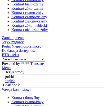
Kontrast biało-czarny
Kontrast żółto-czarny
Kontrast czarno-żółty
Kontrast czarno-zielony
Kontrast zielono-czarny
Kontrast żółto-niebieski
Kontrast niebiesko-żółty
Zamknij menu
Język migowy
Portal Niepełnosprawność
Deklaracja dostępności
ETR - tekst
Powered by
Translate
Menu
Język strony
polski
english
Dostępność
Wersja kontrastowa
Kontrast domyślny
Kontrast czarno-biały