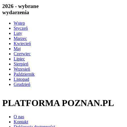
2026 - wybrane
wydarzenia
Wstęp
Styczeń
Luty
Marzec
Kwiecień
Maj
Czerwiec
Lipiec
Sierpień
Wrzesień
Październik
Listopad
Grudzień
PLATFORMA POZNAN.PL
O nas
Kontakt
Deklaracja dostępności