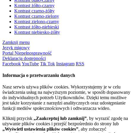
Kontrast biało-czarny
Kontrast żółto-czarny
Kontrast czarno-żółty
Kontrast czarno-zielony
Kontrast zielono-czarny
Kontrast żółto-niebieski
Kontrast niebiesko-żółty
Zamknij menu
Język migowy
Portal Niepełnosprawność
Deklaracja dostępności
Facebook
YouTube
Tik Tok
Instagram
RSS
Informacja o przetwarzaniu danych
Nasz serwis używa plików cookies. Wykorzystujemy je w celu
świadczenia usług na najwyższym poziomie, w sposób dopasowany
do indywidualnych potrzeb Użytkowników. Dzięki temu możliwe
jest także korzystanie z narzędzi analitycznych oraz udostępnianie
funkcji mediów społecznościowych i odtwarzacza wideo.
Kliknij przycisk
„Zaakceptuj lub zamknij”
, by wyrazić zgodę na
używanie plików cookies i przejść bezpośrednio do strony lub
„Wyświetl ustawienia plików cookies”
, aby zobaczyć