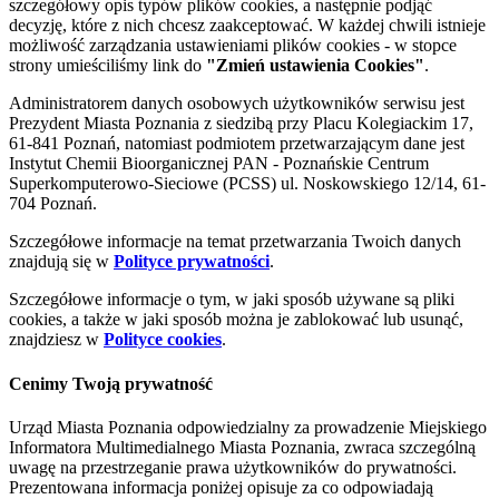
szczegółowy opis typów plików cookies, a następnie podjąć
decyzję, które z nich chcesz zaakceptować. W każdej chwili istnieje
możliwość zarządzania ustawieniami plików cookies - w stopce
strony umieściliśmy link do
"Zmień ustawienia Cookies"
.
Administratorem danych osobowych użytkowników serwisu jest
Prezydent Miasta Poznania z siedzibą przy Placu Kolegiackim 17,
61-841 Poznań, natomiast podmiotem przetwarzającym dane jest
Instytut Chemii Bioorganicznej PAN - Poznańskie Centrum
Superkomputerowo-Sieciowe (PCSS) ul. Noskowskiego 12/14, 61-
704 Poznań.
Szczegółowe informacje na temat przetwarzania Twoich danych
znajdują się w
Polityce prywatności
.
Szczegółowe informacje o tym, w jaki sposób używane są pliki
cookies, a także w jaki sposób można je zablokować lub usunąć,
znajdziesz w
Polityce cookies
.
Cenimy Twoją prywatność
Urząd Miasta Poznania odpowiedzialny za prowadzenie Miejskiego
Informatora Multimedialnego Miasta Poznania, zwraca szczególną
uwagę na przestrzeganie prawa użytkowników do prywatności.
Prezentowana informacja poniżej opisuje za co odpowiadają