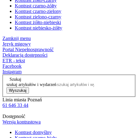
Kontrast żółto-czarny
Kontrast czarno-żółty
Kontrast czarno-zielony
Kontrast zielono-czarny
Kontrast żółto-niebieski
Kontrast niebiesko-żółty
Zamknij menu
Język migowy
Portal Niepełnosprawność
Deklaracja dostępności
ETR - tekst
Facebook
Instagram
Szukaj
szukaj artykułów i wydarzeń
Wyszukaj
Linia miasta Poznań
61 646 33 44
Dostępność
Wersja kontrastowa
Kontrast domyślny
Kontrast czarno-biały