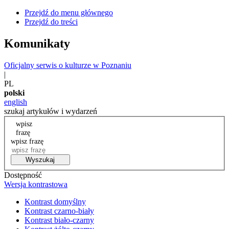
Przejdź do menu głównego
Przejdź do treści
Komunikaty
Oficjalny serwis o kulturze w Poznaniu
|
PL
polski
english
szukaj artykułów i wydarzeń
wpisz
frazę
wpisz frazę
Wyszukaj
Dostępność
Wersja kontrastowa
Kontrast domyślny
Kontrast czarno-biały
Kontrast biało-czarny