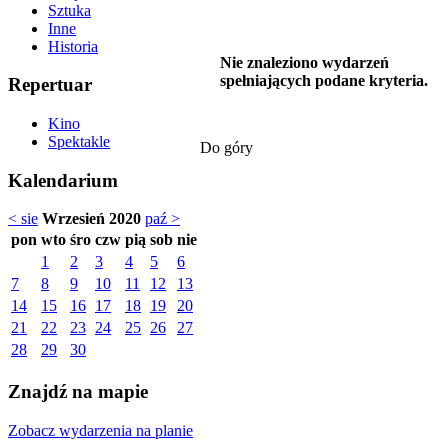
Sztuka
Inne
Historia
Nie znaleziono wydarzeń
spełniających podane kryteria.
Repertuar
Kino
Spektakle
Do góry
Kalendarium
< sie
Wrzesień 2020
paź >
pon
wto
śro
czw
pią
sob
nie
1
2
3
4
5
6
7
8
9
10
11
12
13
14
15
16
17
18
19
20
21
22
23
24
25
26
27
28
29
30
Znajdź na mapie
Zobacz wydarzenia na planie