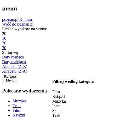
menu
poznan.pl
Kultura
Wróć do poznan.pl
Liczba wyników na stronie
20
10
20
30
Sortuj wg
Daty rosnąco
Daty malejąco
Alfabetu (A-Z)
Alfabetu (Z-A)
Kultura
Menu
Filtruj według kategorii
Polecane wydarzenia
Film
Książki
Muzyka
Muzyka
Teatr
Inne
Film
Sztuka
Książki
Teatr