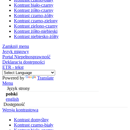
Kontrast biało-czarny
Kontrast żółto-czarny
Kontrast czarno-żółty
Kontrast czarno-zielony
Kontrast zielono-czarny
Kontrast żółto-niebieski
Kontrast niebiesko-żółty
Zamknij menu
Język migowy
Portal Niepełnosprawność
Deklaracja dostępności
ETR - tekst
Powered by
Translate
Menu
Język strony
polski
english
Dostępność
Wersja kontrastowa
Kontrast domyślny
Kontrast czarno-biały