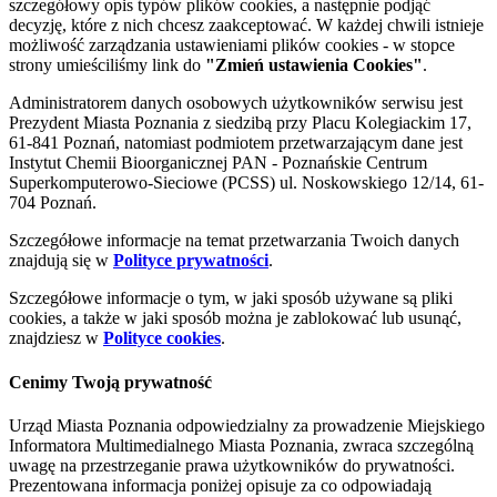
szczegółowy opis typów plików cookies, a następnie podjąć
decyzję, które z nich chcesz zaakceptować. W każdej chwili istnieje
możliwość zarządzania ustawieniami plików cookies - w stopce
strony umieściliśmy link do
"Zmień ustawienia Cookies"
.
Administratorem danych osobowych użytkowników serwisu jest
Prezydent Miasta Poznania z siedzibą przy Placu Kolegiackim 17,
61-841 Poznań, natomiast podmiotem przetwarzającym dane jest
Instytut Chemii Bioorganicznej PAN - Poznańskie Centrum
Superkomputerowo-Sieciowe (PCSS) ul. Noskowskiego 12/14, 61-
704 Poznań.
Szczegółowe informacje na temat przetwarzania Twoich danych
znajdują się w
Polityce prywatności
.
Szczegółowe informacje o tym, w jaki sposób używane są pliki
cookies, a także w jaki sposób można je zablokować lub usunąć,
znajdziesz w
Polityce cookies
.
Cenimy Twoją prywatność
Urząd Miasta Poznania odpowiedzialny za prowadzenie Miejskiego
Informatora Multimedialnego Miasta Poznania, zwraca szczególną
uwagę na przestrzeganie prawa użytkowników do prywatności.
Prezentowana informacja poniżej opisuje za co odpowiadają