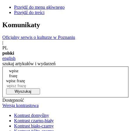
Przejdź do menu głównego
Przejdź do treści
Komunikaty
Oficjalny serwis o kulturze w Poznaniu
|
PL
polski
english
szukaj artykułów i wydarzeń
wpisz
frazę
wpisz frazę
Wyszukaj
Dostępność
Wersja kontrastowa
Kontrast domyślny
Kontrast czarno-biały
Kontrast biało-czarny