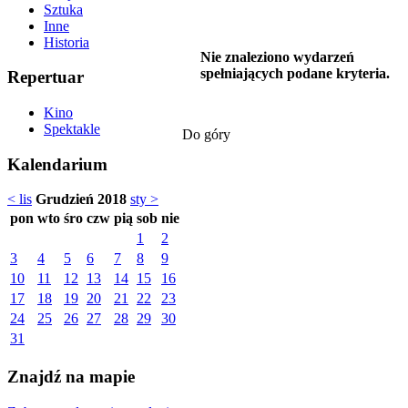
Sztuka
Inne
Historia
Nie znaleziono wydarzeń
spełniających podane kryteria.
Repertuar
Kino
Spektakle
Do góry
Kalendarium
< lis
Grudzień 2018
sty >
pon
wto
śro
czw
pią
sob
nie
1
2
3
4
5
6
7
8
9
10
11
12
13
14
15
16
17
18
19
20
21
22
23
24
25
26
27
28
29
30
31
Znajdź na mapie