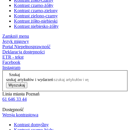
Kontrast żółto-czarny
Kontrast czarno-żółty
Kontrast czarno-zielony
Kontrast zielono-czarny
Kontrast żółto-niebieski
Kontrast niebiesko-żółty
Zamknij menu
Język migowy
Portal Niepełnosprawność
Deklaracja dostępności
ETR - tekst
Facebook
Instagram
Szukaj
szukaj artykułów i wydarzeń
Wyszukaj
Linia miasta Poznań
61 646 33 44
Dostępność
Wersja kontrastowa
Kontrast domyślny
Kontrast czarno-biały