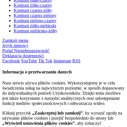
Kontrast biało-czarny
Kontrast żółto-czarny
Kontrast czarno-żółty
Kontrast czarno-zielony
Kontrast zielono-czarny
Kontrast żółto-niebieski
Kontrast niebiesko-żółty
Zamknij menu
Język migowy
Portal Niepełnosprawność
Deklaracja dostępności
Facebook
YouTube
Tik Tok
Instagram
RSS
Informacja o przetwarzaniu danych
Nasz serwis używa plików cookies. Wykorzystujemy je w celu
świadczenia usług na najwyższym poziomie, w sposób dopasowany
do indywidualnych potrzeb Użytkowników. Dzięki temu możliwe
jest także korzystanie z narzędzi analitycznych oraz udostępnianie
funkcji mediów społecznościowych i odtwarzacza wideo.
Kliknij przycisk
„Zaakceptuj lub zamknij”
, by wyrazić zgodę na
używanie plików cookies i przejść bezpośrednio do strony lub
„Wyświetl ustawienia plików cookies”
, aby zobaczyć