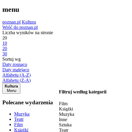
menu
poznan.pl
Kultura
Wróć do poznan.pl
Liczba wyników na stronie
20
10
20
30
Sortuj wg
Daty rosnąco
Daty malejąco
Alfabetu (A-Z)
Alfabetu (Z-A)
Kultura
Menu
Filtruj według kategorii
Polecane wydarzenia
Film
Książki
Muzyka
Muzyka
Teatr
Inne
Film
Sztuka
Książki
Teatr