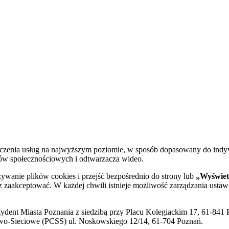
dczenia usług na najwyższym poziomie, w sposób dopasowany do indy
diów społecznościowych i odtwarzacza wideo.
żywanie plików cookies i przejść bezpośrednio do strony lub
„Wyświetl
sz zaakceptować. W każdej chwili istnieje możliwość zarządzania ustaw
ent Miasta Poznania z siedzibą przy Placu Kolegiackim 17, 61-841 P
o-Sieciowe (PCSS) ul. Noskowskiego 12/14, 61-704 Poznań.