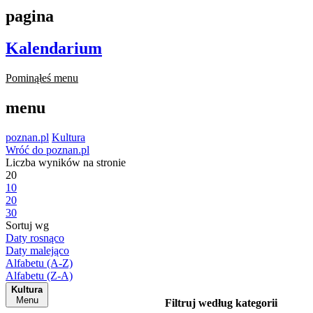
pagina
Kalendarium
Pominąłeś menu
menu
poznan.pl
Kultura
Wróć do poznan.pl
Liczba wyników na stronie
20
10
20
30
Sortuj wg
Daty rosnąco
Daty malejąco
Alfabetu (A-Z)
Alfabetu (Z-A)
Kultura
Menu
Filtruj według kategorii