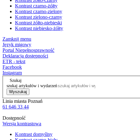
Kontrast żółto-czarny
Kontrast czarno-żółty
Kontrast czarno-zielony
Kontrast zielono-czarny
Kontrast żółto-niebieski
Kontrast niebiesko-żółty
Zamknij menu
Język migowy
Portal Niepełnosprawność
Deklaracja dostępności
ETR - tekst
Facebook
Instagram
Szukaj
szukaj artykułów i wydarzeń
Wyszukaj
Linia miasta Poznań
61 646 33 44
Dostępność
Wersja kontrastowa
Kontrast domyślny
Kontrast czarno-biały