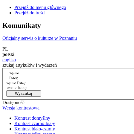
Przejdź do menu głównego
Przejdź do treści
Komunikaty
Oficjalny serwis o kulturze w Poznaniu
|
PL
polski
english
szukaj artykułów i wydarzeń
wpisz
frazę
wpisz frazę
Wyszukaj
Dostępność
Wersja kontrastowa
Kontrast domyślny
Kontrast czarno-biały
Kontrast biało-czarny