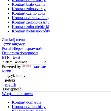
Kontrast biało-czarny
Kontrast żółto-czarny
Kontrast czarno-żółty
Kontrast czarno-zielony
Kontrast zielono-czarny
Kontrast żółto-niebieski
Kontrast niebiesko-żółty
Zamknij menu
Język migowy
Portal Niepełnosprawność
Deklaracja dostępności
ETR - tekst
Powered by
Translate
Menu
Język strony
polski
english
Dostępność
Wersja kontrastowa
Kontrast domyślny
Kontrast czarno-biały