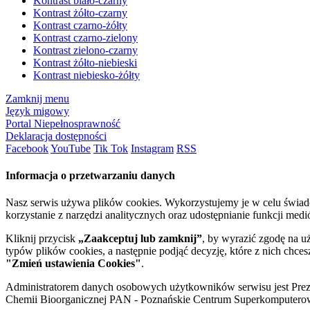
Kontrast biało-czarny
Kontrast żółto-czarny
Kontrast czarno-żółty
Kontrast czarno-zielony
Kontrast zielono-czarny
Kontrast żółto-niebieski
Kontrast niebiesko-żółty
Zamknij menu
Język migowy
Portal Niepełnosprawność
Deklaracja dostępności
Facebook
YouTube
Tik Tok
Instagram
RSS
Informacja o przetwarzaniu danych
Nasz serwis używa plików cookies. Wykorzystujemy je w celu świa
korzystanie z narzędzi analitycznych oraz udostępnianie funkcji me
Kliknij przycisk
„Zaakceptuj lub zamknij”
, by wyrazić zgodę na u
typów plików cookies, a następnie podjąć decyzję, które z nich chce
"Zmień ustawienia Cookies"
.
Administratorem danych osobowych użytkowników serwisu jest Prezyd
Chemii Bioorganicznej PAN - Poznańskie Centrum Superkomputerow