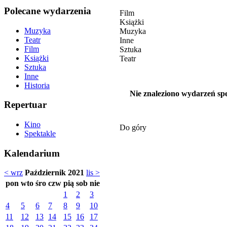
Polecane wydarzenia
Film
Książki
Muzyka
Muzyka
Teatr
Inne
Film
Sztuka
Książki
Teatr
Sztuka
Inne
Historia
Nie znaleziono wydarzeń spe
Repertuar
Kino
Do góry
Spektakle
Kalendarium
< wrz
Październik 2021
lis >
pon
wto
śro
czw
pią
sob
nie
1
2
3
4
5
6
7
8
9
10
11
12
13
14
15
16
17