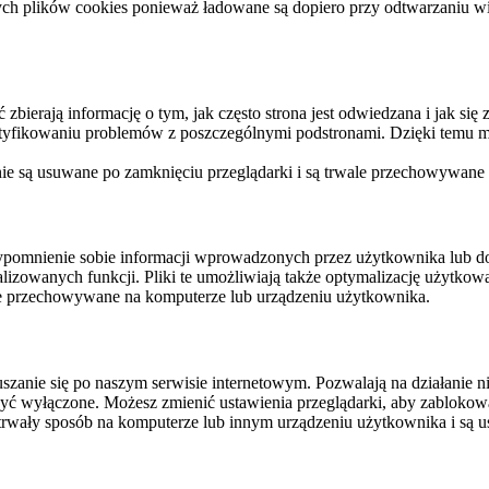
ych plików cookies ponieważ ładowane są dopiero przy odtwarzaniu wid
ierają informację o tym, jak często strona jest odwiedzana i jak się z 
ntyfikowaniu problemów z poszczególnymi podstronami. Dzięki temu mo
 nie są usuwane po zamknięciu przeglądarki i są trwale przechowywane
rzypomnienie sobie informacji wprowadzonych przez użytkownika lub 
nalizowanych funkcji. Pliki te umożliwiają także optymalizację użytko
ale przechowywane na komputerze lub urządzeniu użytkownika.
szanie się po naszym serwisie internetowym. Pozwalają na działanie ni
yć wyłączone. Możesz zmienić ustawienia przeglądarki, aby zablokować
trwały sposób na komputerze lub innym urządzeniu użytkownika i są u