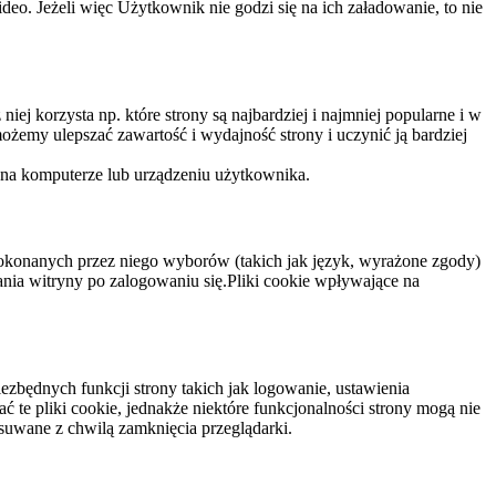
eo. Jeżeli więc Użytkownik nie godzi się na ich załadowanie, to nie
niej korzysta np. które strony są najbardziej i najmniej popularne i w
żemy ulepszać zawartość i wydajność strony i uczynić ją bardziej
 na komputerze lub urządzeniu użytkownika.
dokonanych przez niego wyborów (takich jak język, wyrażone zgody)
wania witryny po zalogowaniu się.Pliki cookie wpływające na
ezbędnych funkcji strony takich jak logowanie, ustawienia
 te pliki cookie, jednakże niektóre funkcjonalności strony mogą nie
suwane z chwilą zamknięcia przeglądarki.