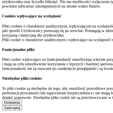
użytkownika oraz liczydło kliknięć. Nie ma możliwości wyłączenia t
powinien odtwarzać udostępnionych na stronie wideo filmów.
Cookies wpływające na wydajność
Pliki cookies o charakterze analitycznym, wpływającym na wydajność zb
jaki sposób Użytkownicy poruszają się po serwisie. Pomagają w ide
przyjazną i intuicyjną dla użytkownika.
Pliki cookie o charakterze analitycznym i wpływające na wydajność
Funkcjonalne pliki
Pliki cookie wpływające na funkcjonalność umożliwiają witrynie p
i mają na celu umożliwienie korzystania z lepszych i bardziej sperso
funkcjonalność nie są usuwane po zamknięciu przeglądarki i są trw
Niezbędne pliki cookies
Te pliki cookie są niezbędne do tego, aby umożliwić prawidłowe poru
preferencji prywatności lub zapewnienie bezpieczeństwa i nie mogą b
działać poprawnie. Niezbędne pliki cookie nie są przechowywane w 
Ustawienia
Zaakceptuj