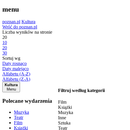
menu
poznan.pl
Kultura
Wróć do poznan.pl
Liczba wyników na stronie
20
10
20
30
Sortuj wg
Daty rosnąco
Daty malejąco
Alfabetu (A-Z)
Alfabetu (Z-A)
Kultura
Menu
Filtruj według kategorii
Polecane wydarzenia
Film
Książki
Muzyka
Muzyka
Teatr
Inne
Film
Sztuka
Książki
Teatr