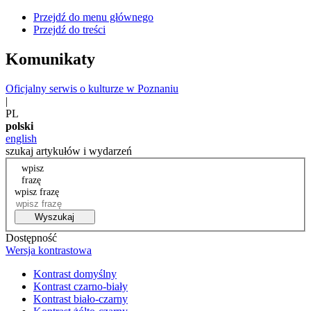
Przejdź do menu głównego
Przejdź do treści
Komunikaty
Oficjalny serwis o kulturze w Poznaniu
|
PL
polski
english
szukaj artykułów i wydarzeń
wpisz
frazę
wpisz frazę
Wyszukaj
Dostępność
Wersja kontrastowa
Kontrast domyślny
Kontrast czarno-biały
Kontrast biało-czarny