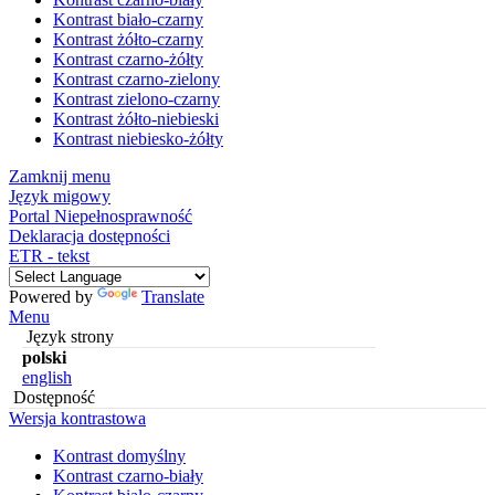
Kontrast biało-czarny
Kontrast żółto-czarny
Kontrast czarno-żółty
Kontrast czarno-zielony
Kontrast zielono-czarny
Kontrast żółto-niebieski
Kontrast niebiesko-żółty
Zamknij menu
Język migowy
Portal Niepełnosprawność
Deklaracja dostępności
ETR - tekst
Powered by
Translate
Menu
Język strony
polski
english
Dostępność
Wersja kontrastowa
Kontrast domyślny
Kontrast czarno-biały