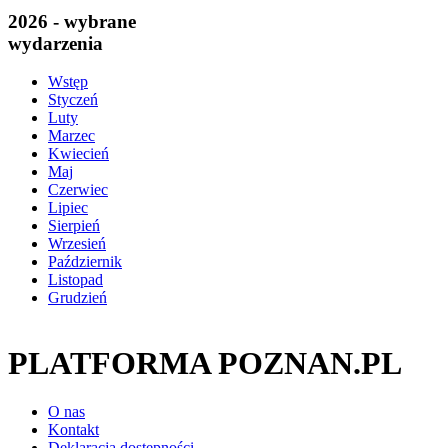
2026 - wybrane
wydarzenia
Wstęp
Styczeń
Luty
Marzec
Kwiecień
Maj
Czerwiec
Lipiec
Sierpień
Wrzesień
Październik
Listopad
Grudzień
PLATFORMA POZNAN.PL
O nas
Kontakt
Deklaracja dostępności