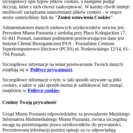
szczegółowy opis typów plików cookies, a następnie podjąć
decyzję, które z nich chcesz zaakceptować. W każdej chwili istnieje
możliwość zarządzania ustawieniami plików cookies - w stopce
strony umieściliśmy link do
"Zmień ustawienia Cookies"
.
Administratorem danych osobowych użytkowników serwisu jest
Prezydent Miasta Poznania z siedzibą przy Placu Kolegiackim 17,
61-841 Poznań, natomiast podmiotem przetwarzającym dane jest
Instytut Chemii Bioorganicznej PAN - Poznańskie Centrum
Superkomputerowo-Sieciowe (PCSS) ul. Noskowskiego 12/14, 61-
704 Poznań.
Szczegółowe informacje na temat przetwarzania Twoich danych
znajdują się w
Polityce prywatności
.
Szczegółowe informacje o tym, w jaki sposób używane są pliki
cookies, a także w jaki sposób można je zablokować lub usunąć,
znajdziesz w
Polityce cookies
.
Cenimy Twoją prywatność
Urząd Miasta Poznania odpowiedzialny za prowadzenie Miejskiego
Informatora Multimedialnego Miasta Poznania, zwraca szczególną
uwagę na przestrzeganie prawa użytkowników do prywatności.
Prezentowana informacja poniżej opisuje za co odpowiadają