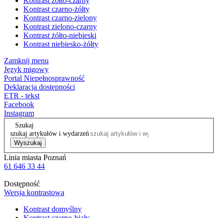
Kontrast żółto-czarny
Kontrast czarno-żółty
Kontrast czarno-zielony
Kontrast zielono-czarny
Kontrast żółto-niebieski
Kontrast niebiesko-żółty
Zamknij menu
Język migowy
Portal Niepełnosprawność
Deklaracja dostępności
ETR - tekst
Facebook
Instagram
Szukaj
szukaj artykułów i wydarzeń
Wyszukaj
Linia miasta Poznań
61 646 33 44
Dostępność
Wersja kontrastowa
Kontrast domyślny
Kontrast czarno-biały