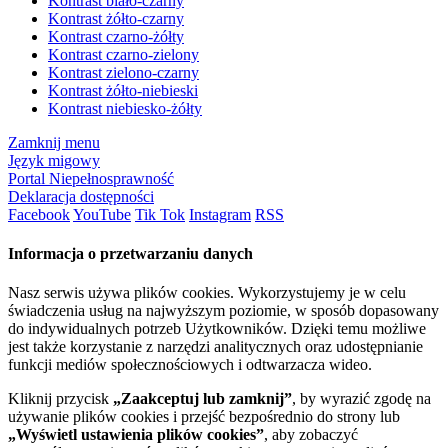
Kontrast biało-czarny
Kontrast żółto-czarny
Kontrast czarno-żółty
Kontrast czarno-zielony
Kontrast zielono-czarny
Kontrast żółto-niebieski
Kontrast niebiesko-żółty
Zamknij menu
Język migowy
Portal Niepełnosprawność
Deklaracja dostępności
Facebook
YouTube
Tik Tok
Instagram
RSS
Informacja o przetwarzaniu danych
Nasz serwis używa plików cookies. Wykorzystujemy je w celu
świadczenia usług na najwyższym poziomie, w sposób dopasowany
do indywidualnych potrzeb Użytkowników. Dzięki temu możliwe
jest także korzystanie z narzędzi analitycznych oraz udostępnianie
funkcji mediów społecznościowych i odtwarzacza wideo.
Kliknij przycisk
„Zaakceptuj lub zamknij”
, by wyrazić zgodę na
używanie plików cookies i przejść bezpośrednio do strony lub
„Wyświetl ustawienia plików cookies”
, aby zobaczyć