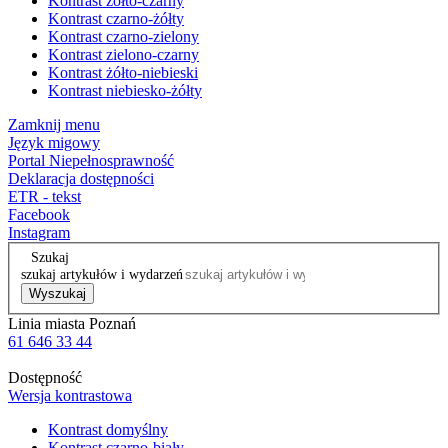
Kontrast żółto-czarny
Kontrast czarno-żółty
Kontrast czarno-zielony
Kontrast zielono-czarny
Kontrast żółto-niebieski
Kontrast niebiesko-żółty
Zamknij menu
Język migowy
Portal Niepełnosprawność
Deklaracja dostępności
ETR - tekst
Facebook
Instagram
Szukaj
szukaj artykułów i wydarzeń
Wyszukaj
Linia miasta Poznań
61 646 33 44
Dostępność
Wersja kontrastowa
Kontrast domyślny
Kontrast czarno-biały