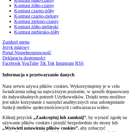
Kontrast biało-czarny
Kontrast żółto-czarny
Kontrast czarno-żółty
Kontrast czarno-zielony
Kontrast zielono-czarny
Kontrast żółto-niebieski
Kontrast niebiesko-żółty
Zamknij menu
Język migowy
Portal Niepełnosprawność
Deklaracja dostępności
Facebook
YouTube
Tik Tok
Instagram
RSS
Informacja o przetwarzaniu danych
Nasz serwis używa plików cookies. Wykorzystujemy je w celu
świadczenia usług na najwyższym poziomie, w sposób dopasowany
do indywidualnych potrzeb Użytkowników. Dzięki temu możliwe
jest także korzystanie z narzędzi analitycznych oraz udostępnianie
funkcji mediów społecznościowych i odtwarzacza wideo.
Kliknij przycisk
„Zaakceptuj lub zamknij”
, by wyrazić zgodę na
używanie plików cookies i przejść bezpośrednio do strony lub
„Wyświetl ustawienia plików cookies”
, aby zobaczyć