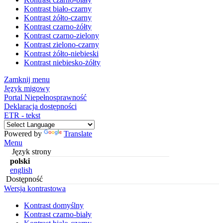
Kontrast biało-czarny
Kontrast żółto-czarny
Kontrast czarno-żółty
Kontrast czarno-zielony
Kontrast zielono-czarny
Kontrast żółto-niebieski
Kontrast niebiesko-żółty
Zamknij menu
Język migowy
Portal Niepełnosprawność
Deklaracja dostępności
ETR - tekst
Powered by
Translate
Menu
Język strony
polski
english
Dostępność
Wersja kontrastowa
Kontrast domyślny
Kontrast czarno-biały