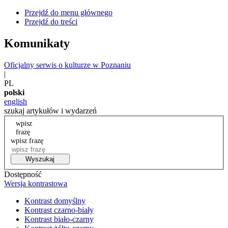
Przejdź do menu głównego
Przejdź do treści
Komunikaty
Oficjalny serwis o kulturze w Poznaniu
|
PL
polski
english
szukaj artykułów i wydarzeń
wpisz
frazę
wpisz frazę
Wyszukaj
Dostępność
Wersja kontrastowa
Kontrast domyślny
Kontrast czarno-biały
Kontrast biało-czarny