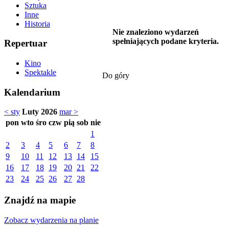
Sztuka
Inne
Historia
Nie znaleziono wydarzeń
spełniających podane kryteria.
Repertuar
Kino
Spektakle
Do góry
Kalendarium
< sty
Luty 2026
mar >
pon
wto
śro
czw
pią
sob
nie
1
2
3
4
5
6
7
8
9
10
11
12
13
14
15
16
17
18
19
20
21
22
23
24
25
26
27
28
Znajdź na mapie
Zobacz wydarzenia na planie