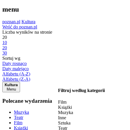
menu
poznan.pl
Kultura
Wróć do poznan.pl
Liczba wyników na stronie
20
10
20
30
Sortuj wg
Daty rosnąco
Daty malejąco
Alfabetu (A-Z)
Alfabetu (Z-A)
Kultura
Menu
Filtruj według kategorii
Polecane wydarzenia
Film
Książki
Muzyka
Muzyka
Teatr
Inne
Film
Sztuka
Książki
Teatr