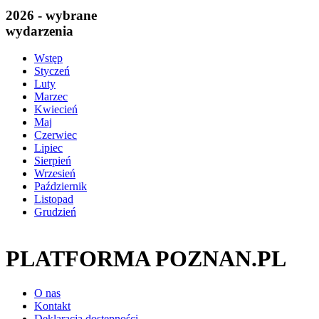
2026 - wybrane
wydarzenia
Wstęp
Styczeń
Luty
Marzec
Kwiecień
Maj
Czerwiec
Lipiec
Sierpień
Wrzesień
Październik
Listopad
Grudzień
PLATFORMA POZNAN.PL
O nas
Kontakt
Deklaracja dostępności