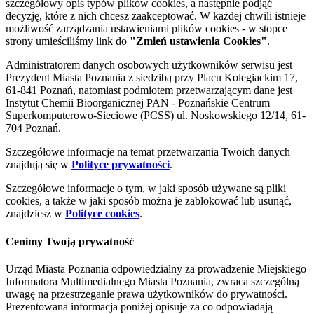
szczegółowy opis typów plików cookies, a następnie podjąć
decyzję, które z nich chcesz zaakceptować. W każdej chwili istnieje
możliwość zarządzania ustawieniami plików cookies - w stopce
strony umieściliśmy link do
"Zmień ustawienia Cookies"
.
Administratorem danych osobowych użytkowników serwisu jest
Prezydent Miasta Poznania z siedzibą przy Placu Kolegiackim 17,
61-841 Poznań, natomiast podmiotem przetwarzającym dane jest
Instytut Chemii Bioorganicznej PAN - Poznańskie Centrum
Superkomputerowo-Sieciowe (PCSS) ul. Noskowskiego 12/14, 61-
704 Poznań.
Szczegółowe informacje na temat przetwarzania Twoich danych
znajdują się w
Polityce prywatności
.
Szczegółowe informacje o tym, w jaki sposób używane są pliki
cookies, a także w jaki sposób można je zablokować lub usunąć,
znajdziesz w
Polityce cookies
.
Cenimy Twoją prywatność
Urząd Miasta Poznania odpowiedzialny za prowadzenie Miejskiego
Informatora Multimedialnego Miasta Poznania, zwraca szczególną
uwagę na przestrzeganie prawa użytkowników do prywatności.
Prezentowana informacja poniżej opisuje za co odpowiadają