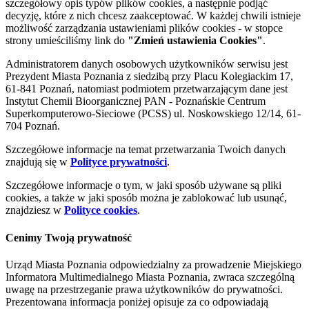
szczegółowy opis typów plików cookies, a następnie podjąć
decyzję, które z nich chcesz zaakceptować. W każdej chwili istnieje
możliwość zarządzania ustawieniami plików cookies - w stopce
strony umieściliśmy link do
"Zmień ustawienia Cookies"
.
Administratorem danych osobowych użytkowników serwisu jest
Prezydent Miasta Poznania z siedzibą przy Placu Kolegiackim 17,
61-841 Poznań, natomiast podmiotem przetwarzającym dane jest
Instytut Chemii Bioorganicznej PAN - Poznańskie Centrum
Superkomputerowo-Sieciowe (PCSS) ul. Noskowskiego 12/14, 61-
704 Poznań.
Szczegółowe informacje na temat przetwarzania Twoich danych
znajdują się w
Polityce prywatności
.
Szczegółowe informacje o tym, w jaki sposób używane są pliki
cookies, a także w jaki sposób można je zablokować lub usunąć,
znajdziesz w
Polityce cookies
.
Cenimy Twoją prywatność
Urząd Miasta Poznania odpowiedzialny za prowadzenie Miejskiego
Informatora Multimedialnego Miasta Poznania, zwraca szczególną
uwagę na przestrzeganie prawa użytkowników do prywatności.
Prezentowana informacja poniżej opisuje za co odpowiadają