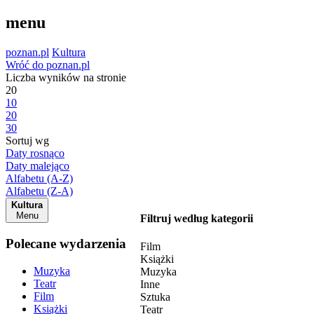
menu
poznan.pl
Kultura
Wróć do poznan.pl
Liczba wyników na stronie
20
10
20
30
Sortuj wg
Daty rosnąco
Daty malejąco
Alfabetu (A-Z)
Alfabetu (Z-A)
Kultura
Menu
Filtruj według kategorii
Polecane wydarzenia
Film
Książki
Muzyka
Muzyka
Teatr
Inne
Film
Sztuka
Książki
Teatr