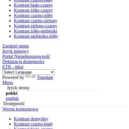
Kontrast biało-czarny
Kontrast żółto-czarny
Kontrast czarno-żółty
Kontrast czarno-zielony
Kontrast zielono-czarny
Kontrast żółto-niebieski
Kontrast niebiesko-żółty
Zamknij menu
Język migowy
Portal Niepełnosprawność
Deklaracja dostępności
ETR - tekst
Powered by
Translate
Menu
Język strony
polski
english
Dostępność
Wersja kontrastowa
Kontrast domyślny
Kontrast czarno-biały