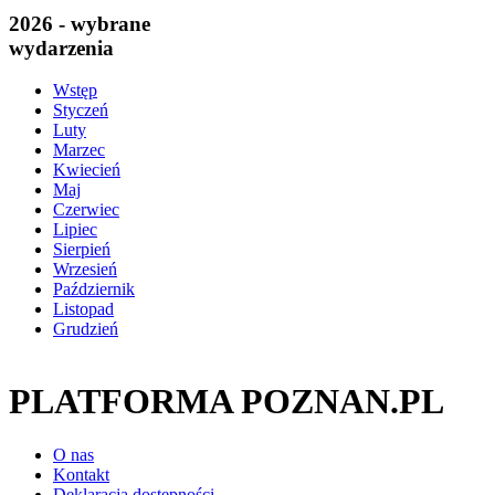
2026 - wybrane
wydarzenia
Wstęp
Styczeń
Luty
Marzec
Kwiecień
Maj
Czerwiec
Lipiec
Sierpień
Wrzesień
Październik
Listopad
Grudzień
PLATFORMA POZNAN.PL
O nas
Kontakt
Deklaracja dostępności