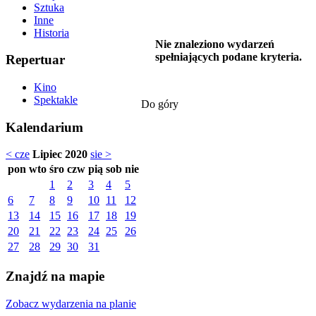
Sztuka
Inne
Historia
Nie znaleziono wydarzeń
spełniających podane kryteria.
Repertuar
Kino
Spektakle
Do góry
Kalendarium
< cze
Lipiec 2020
sie >
pon
wto
śro
czw
pią
sob
nie
1
2
3
4
5
6
7
8
9
10
11
12
13
14
15
16
17
18
19
20
21
22
23
24
25
26
27
28
29
30
31
Znajdź na mapie
Zobacz wydarzenia na planie