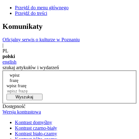
Przejdź do menu głównego
Przejdź do treści
Komunikaty
Oficjalny serwis o kulturze w Poznaniu
|
PL
polski
english
szukaj artykułów i wydarzeń
wpisz
frazę
wpisz frazę
Wyszukaj
Dostępność
Wersja kontrastowa
Kontrast domyślny
Kontrast czarno-biały
Kontrast biało-czarny