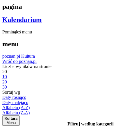
pagina
Kalendarium
Pominąłeś menu
menu
poznan.pl
Kultura
Wróć do poznan.pl
Liczba wyników na stronie
20
10
20
30
Sortuj wg
Daty rosnąco
Daty malejąco
Alfabetu (A-Z)
Alfabetu (Z-A)
Kultura
Menu
Filtruj według kategorii