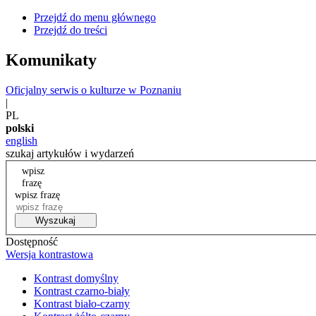
Przejdź do menu głównego
Przejdź do treści
Komunikaty
Oficjalny serwis o kulturze w Poznaniu
|
PL
polski
english
szukaj artykułów i wydarzeń
wpisz
frazę
wpisz frazę
Wyszukaj
Dostępność
Wersja kontrastowa
Kontrast domyślny
Kontrast czarno-biały
Kontrast biało-czarny