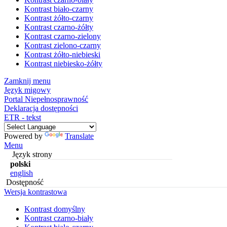
Kontrast biało-czarny
Kontrast żółto-czarny
Kontrast czarno-żółty
Kontrast czarno-zielony
Kontrast zielono-czarny
Kontrast żółto-niebieski
Kontrast niebiesko-żółty
Zamknij menu
Język migowy
Portal Niepełnosprawność
Deklaracja dostępności
ETR - tekst
Powered by
Translate
Menu
Język strony
polski
english
Dostępność
Wersja kontrastowa
Kontrast domyślny
Kontrast czarno-biały