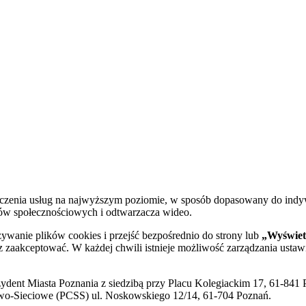
dczenia usług na najwyższym poziomie, w sposób dopasowany do indy
diów społecznościowych i odtwarzacza wideo.
żywanie plików cookies i przejść bezpośrednio do strony lub
„Wyświetl
sz zaakceptować. W każdej chwili istnieje możliwość zarządzania ustaw
ent Miasta Poznania z siedzibą przy Placu Kolegiackim 17, 61-841 P
o-Sieciowe (PCSS) ul. Noskowskiego 12/14, 61-704 Poznań.