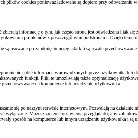
ych plików cookies ponieważ ładowane są dopiero przy odtwarzaniu wid
ierają informację o tym, jak często strona jest odwiedzana i jak się z 
ntyfikowaniu problemów z poszczególnymi podstronami. Dzięki temu mo
 nie są usuwane po zamknięciu przeglądarki i są trwale przechowywane
rzypomnienie sobie informacji wprowadzonych przez użytkownika lub 
nalizowanych funkcji. Pliki te umożliwiają także optymalizację użytko
ale przechowywane na komputerze lub urządzeniu użytkownika.
szanie się po naszym serwisie internetowym. Pozwalają na działanie ni
yć wyłączone. Możesz zmienić ustawienia przeglądarki, aby zablokować
trwały sposób na komputerze lub innym urządzeniu użytkownika i są u