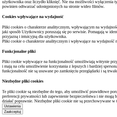
użytkownika oraz liczydło kliknięć. Nie ma możliwości wyłączenia t
powinien odtwarzać udostępnionych na stronie wideo filmów.
Cookies wpływające na wydajność
Pliki cookies o charakterze analitycznym, wpływającym na wydajność zb
jaki sposób Użytkownicy poruszają się po serwisie. Pomagają w ide
przyjazną i intuicyjną dla użytkownika.
Pliki cookie o charakterze analitycznym i wpływające na wydajność
Funkcjonalne pliki
Pliki cookie wpływające na funkcjonalność umożliwiają witrynie p
i mają na celu umożliwienie korzystania z lepszych i bardziej sperso
funkcjonalność nie są usuwane po zamknięciu przeglądarki i są trw
Niezbędne pliki cookies
Te pliki cookie są niezbędne do tego, aby umożliwić prawidłowe poru
preferencji prywatności lub zapewnienie bezpieczeństwa i nie mogą b
działać poprawnie. Niezbędne pliki cookie nie są przechowywane w 
Ustawienia
Zaakceptuj