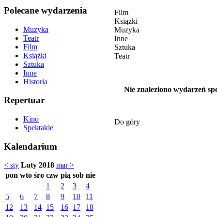
Polecane wydarzenia
Film
Książki
Muzyka
Muzyka
Teatr
Inne
Film
Sztuka
Książki
Teatr
Sztuka
Inne
Historia
Nie znaleziono wydarzeń spe
Repertuar
Kino
Do góry
Spektakle
Kalendarium
< sty
Luty 2018
mar >
pon
wto
śro
czw
pią
sob
nie
1
2
3
4
5
6
7
8
9
10
11
12
13
14
15
16
17
18