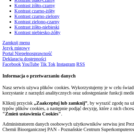
Kontrast biało-czarny
Kontrast żółto-czarny
Kontrast czarno-żółty
Kontrast czarno-zielony
Kontrast zielono-czarny
Kontrast żółto-niebieski
Kontrast niebiesko-żółty
Zamknij menu
Język migowy
Portal Niepełnosprawność
Deklaracja dostępności
Facebook
YouTube
Tik Tok
Instagram
RSS
Informacja o przetwarzaniu danych
Nasz serwis używa plików cookies. Wykorzystujemy je w celu świa
korzystanie z narzędzi analitycznych oraz udostępnianie funkcji me
Kliknij przycisk
„Zaakceptuj lub zamknij”
, by wyrazić zgodę na u
typów plików cookies, a następnie podjąć decyzję, które z nich chce
"Zmień ustawienia Cookies"
.
Administratorem danych osobowych użytkowników serwisu jest Prezyd
Chemii Bioorganicznej PAN - Poznańskie Centrum Superkomputerow