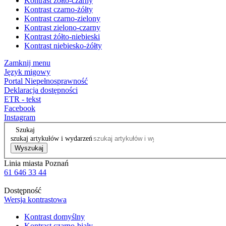
Kontrast żółto-czarny
Kontrast czarno-żółty
Kontrast czarno-zielony
Kontrast zielono-czarny
Kontrast żółto-niebieski
Kontrast niebiesko-żółty
Zamknij menu
Język migowy
Portal Niepełnosprawność
Deklaracja dostępności
ETR - tekst
Facebook
Instagram
Szukaj
szukaj artykułów i wydarzeń
Wyszukaj
Linia miasta Poznań
61 646 33 44
Dostępność
Wersja kontrastowa
Kontrast domyślny
Kontrast czarno-biały