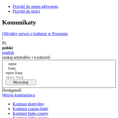
Przejdź do menu głównego
Przejdź do treści
Komunikaty
Oficjalny serwis o kulturze w Poznaniu
|
PL
polski
english
szukaj artykułów i wydarzeń
wpisz
frazę
wpisz frazę
Wyszukaj
Dostępność
Wersja kontrastowa
Kontrast domyślny
Kontrast czarno-biały
Kontrast biało-czarny