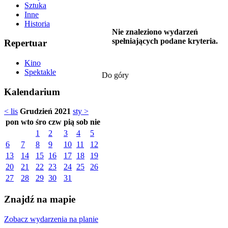
Sztuka
Inne
Historia
Nie znaleziono wydarzeń
spełniających podane kryteria.
Repertuar
Kino
Spektakle
Do góry
Kalendarium
< lis
Grudzień 2021
sty >
pon
wto
śro
czw
pią
sob
nie
1
2
3
4
5
6
7
8
9
10
11
12
13
14
15
16
17
18
19
20
21
22
23
24
25
26
27
28
29
30
31
Znajdź na mapie
Zobacz wydarzenia na planie