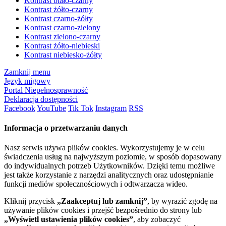
Kontrast biało-czarny
Kontrast żółto-czarny
Kontrast czarno-żółty
Kontrast czarno-zielony
Kontrast zielono-czarny
Kontrast żółto-niebieski
Kontrast niebiesko-żółty
Zamknij menu
Język migowy
Portal Niepełnosprawność
Deklaracja dostępności
Facebook
YouTube
Tik Tok
Instagram
RSS
Informacja o przetwarzaniu danych
Nasz serwis używa plików cookies. Wykorzystujemy je w celu
świadczenia usług na najwyższym poziomie, w sposób dopasowany
do indywidualnych potrzeb Użytkowników. Dzięki temu możliwe
jest także korzystanie z narzędzi analitycznych oraz udostępnianie
funkcji mediów społecznościowych i odtwarzacza wideo.
Kliknij przycisk
„Zaakceptuj lub zamknij”
, by wyrazić zgodę na
używanie plików cookies i przejść bezpośrednio do strony lub
„Wyświetl ustawienia plików cookies”
, aby zobaczyć