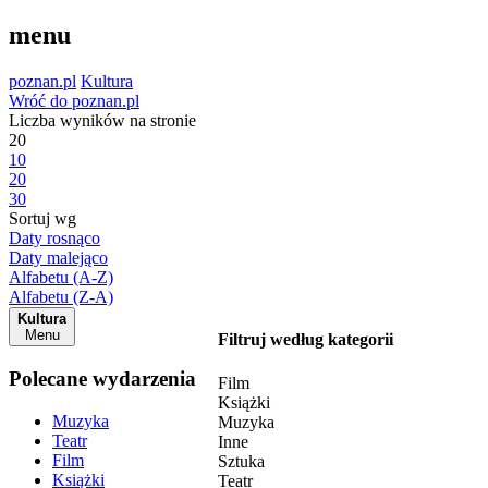
menu
poznan.pl
Kultura
Wróć do poznan.pl
Liczba wyników na stronie
20
10
20
30
Sortuj wg
Daty rosnąco
Daty malejąco
Alfabetu (A-Z)
Alfabetu (Z-A)
Kultura
Menu
Filtruj według kategorii
Polecane wydarzenia
Film
Książki
Muzyka
Muzyka
Teatr
Inne
Film
Sztuka
Książki
Teatr