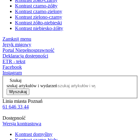
Kontrast żółto-czarny
Kontrast czarno-żółty
Kontrast czarno-zielony
Kontrast zielono-czarny
Kontrast żółto-niebieski
Kontrast niebiesko-żółty
Zamknij menu
Język migowy
Portal Niepełnosprawność
Deklaracja dostępności
ETR - tekst
Facebook
Instagram
Szukaj
szukaj artykułów i wydarzeń
Wyszukaj
Linia miasta Poznań
61 646 33 44
Dostępność
Wersja kontrastowa
Kontrast domyślny
Kontrast czarno-biały