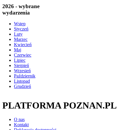
2026 - wybrane
wydarzenia
Wstęp
Styczeń
Luty
Marzec
Kwiecień
Maj
Czerwiec
Lipiec
Sierpień
Wrzesień
Październik
Listopad
Grudzień
PLATFORMA POZNAN.PL
O nas
Kontakt
Deklaracja dostępności