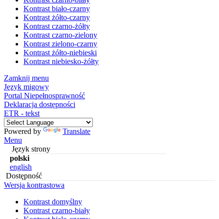
Kontrast biało-czarny
Kontrast żółto-czarny
Kontrast czarno-żółty
Kontrast czarno-zielony
Kontrast zielono-czarny
Kontrast żółto-niebieski
Kontrast niebiesko-żółty
Zamknij menu
Język migowy
Portal Niepełnosprawność
Deklaracja dostępności
ETR - tekst
Powered by
Translate
Menu
Język strony
polski
english
Dostępność
Wersja kontrastowa
Kontrast domyślny
Kontrast czarno-biały