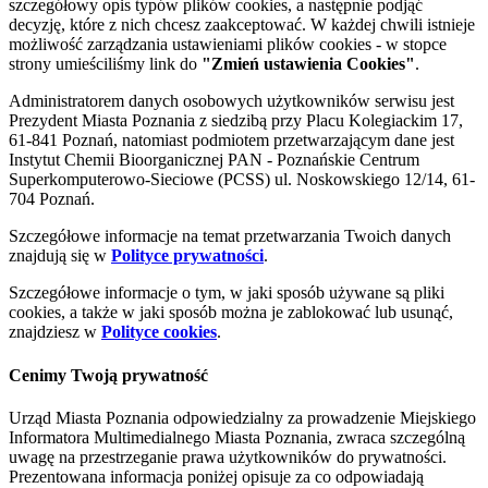
szczegółowy opis typów plików cookies, a następnie podjąć
decyzję, które z nich chcesz zaakceptować. W każdej chwili istnieje
możliwość zarządzania ustawieniami plików cookies - w stopce
strony umieściliśmy link do
"Zmień ustawienia Cookies"
.
Administratorem danych osobowych użytkowników serwisu jest
Prezydent Miasta Poznania z siedzibą przy Placu Kolegiackim 17,
61-841 Poznań, natomiast podmiotem przetwarzającym dane jest
Instytut Chemii Bioorganicznej PAN - Poznańskie Centrum
Superkomputerowo-Sieciowe (PCSS) ul. Noskowskiego 12/14, 61-
704 Poznań.
Szczegółowe informacje na temat przetwarzania Twoich danych
znajdują się w
Polityce prywatności
.
Szczegółowe informacje o tym, w jaki sposób używane są pliki
cookies, a także w jaki sposób można je zablokować lub usunąć,
znajdziesz w
Polityce cookies
.
Cenimy Twoją prywatność
Urząd Miasta Poznania odpowiedzialny za prowadzenie Miejskiego
Informatora Multimedialnego Miasta Poznania, zwraca szczególną
uwagę na przestrzeganie prawa użytkowników do prywatności.
Prezentowana informacja poniżej opisuje za co odpowiadają