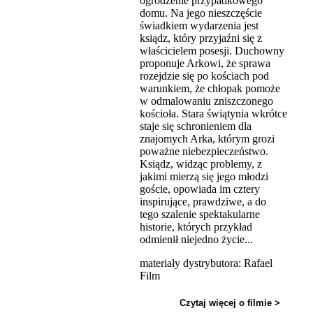
ogrodzenie przypadkowego
domu. Na jego nieszczęście
świadkiem wydarzenia jest
ksiądz, który przyjaźni się z
właścicielem posesji. Duchowny
proponuje Arkowi, że sprawa
rozejdzie się po kościach pod
warunkiem, że chłopak pomoże
w odmalowaniu zniszczonego
kościoła. Stara świątynia wkrótce
staje się schronieniem dla
znajomych Arka, którym grozi
poważne niebezpieczeństwo.
Ksiądz, widząc problemy, z
jakimi mierzą się jego młodzi
goście, opowiada im cztery
inspirujące, prawdziwe, a do
tego szalenie spektakularne
historie, których przykład
odmienił niejedno życie...
materiały dystrybutora: Rafael
Film
Czytaj więcej o filmie >