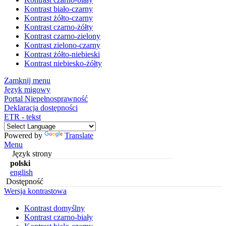
Kontrast biało-czarny
Kontrast żółto-czarny
Kontrast czarno-żółty
Kontrast czarno-zielony
Kontrast zielono-czarny
Kontrast żółto-niebieski
Kontrast niebiesko-żółty
Zamknij menu
Język migowy
Portal Niepełnosprawność
Deklaracja dostępności
ETR - tekst
Powered by
Translate
Menu
Język strony
polski
english
Dostępność
Wersja kontrastowa
Kontrast domyślny
Kontrast czarno-biały