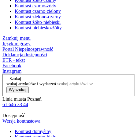
Kontrast żółto-czarny
Kontrast czarno-żółty
Kontrast czarno-zielony
Kontrast zielono-czarny
Kontrast żółto-niebieski
Kontrast niebiesko-żółty
Zamknij menu
Język migowy
Portal Niepełnosprawność
Deklaracja dostępności
ETR - tekst
Facebook
Instagram
Szukaj
szukaj artykułów i wydarzeń
Wyszukaj
Linia miasta Poznań
61 646 33 44
Dostępność
Wersja kontrastowa
Kontrast domyślny
Kontrast czarno-biały