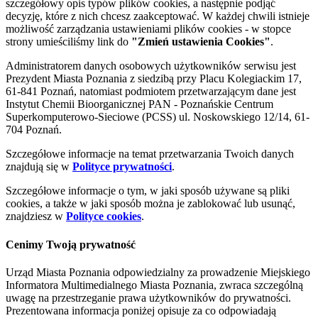
szczegółowy opis typów plików cookies, a następnie podjąć
decyzję, które z nich chcesz zaakceptować. W każdej chwili istnieje
możliwość zarządzania ustawieniami plików cookies - w stopce
strony umieściliśmy link do
"Zmień ustawienia Cookies"
.
Administratorem danych osobowych użytkowników serwisu jest
Prezydent Miasta Poznania z siedzibą przy Placu Kolegiackim 17,
61-841 Poznań, natomiast podmiotem przetwarzającym dane jest
Instytut Chemii Bioorganicznej PAN - Poznańskie Centrum
Superkomputerowo-Sieciowe (PCSS) ul. Noskowskiego 12/14, 61-
704 Poznań.
Szczegółowe informacje na temat przetwarzania Twoich danych
znajdują się w
Polityce prywatności
.
Szczegółowe informacje o tym, w jaki sposób używane są pliki
cookies, a także w jaki sposób można je zablokować lub usunąć,
znajdziesz w
Polityce cookies
.
Cenimy Twoją prywatność
Urząd Miasta Poznania odpowiedzialny za prowadzenie Miejskiego
Informatora Multimedialnego Miasta Poznania, zwraca szczególną
uwagę na przestrzeganie prawa użytkowników do prywatności.
Prezentowana informacja poniżej opisuje za co odpowiadają