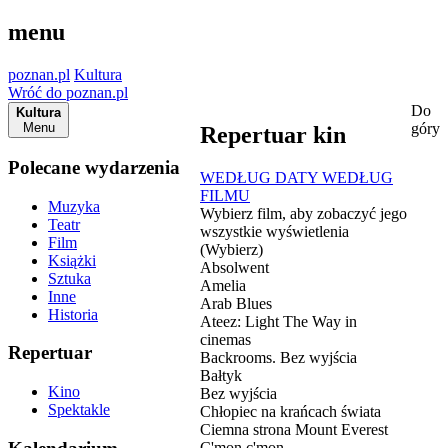
menu
poznan.pl
Kultura
Wróć do poznan.pl
Do
Kultura
Menu
góry
Repertuar kin
Polecane wydarzenia
WEDŁUG DATY
WEDŁUG
FILMU
Muzyka
Wybierz film, aby zobaczyć jego
Teatr
wszystkie wyświetlenia
Film
(Wybierz)
Książki
Absolwent
Sztuka
Amelia
Inne
Arab Blues
Historia
Ateez: Light The Way in
cinemas
Repertuar
Backrooms. Bez wyjścia
Bałtyk
Kino
Bez wyjścia
Spektakle
Chłopiec na krańcach świata
Ciemna strona Mount Everest
C'mon c'mon