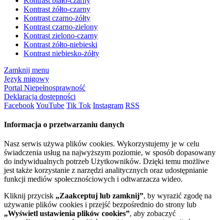
Kontrast biało-czarny
Kontrast żółto-czarny
Kontrast czarno-żółty
Kontrast czarno-zielony
Kontrast zielono-czarny
Kontrast żółto-niebieski
Kontrast niebiesko-żółty
Zamknij menu
Język migowy
Portal Niepełnosprawność
Deklaracja dostępności
Facebook
YouTube
Tik Tok
Instagram
RSS
Informacja o przetwarzaniu danych
Nasz serwis używa plików cookies. Wykorzystujemy je w celu
świadczenia usług na najwyższym poziomie, w sposób dopasowany
do indywidualnych potrzeb Użytkowników. Dzięki temu możliwe
jest także korzystanie z narzędzi analitycznych oraz udostępnianie
funkcji mediów społecznościowych i odtwarzacza wideo.
Kliknij przycisk
„Zaakceptuj lub zamknij”
, by wyrazić zgodę na
używanie plików cookies i przejść bezpośrednio do strony lub
„Wyświetl ustawienia plików cookies”
, aby zobaczyć