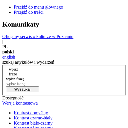
Przejdź do menu głównego
Przejdź do treści
Komunikaty
Oficjalny serwis o kulturze w Poznaniu
|
PL
polski
english
szukaj artykułów i wydarzeń
wpisz
frazę
wpisz frazę
Wyszukaj
Dostępność
Wersja kontrastowa
Kontrast domyślny
Kontrast czarno-biały
Kontrast biało-czarny