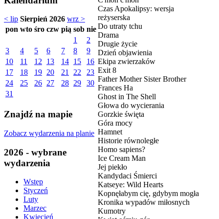
Kalendarium
Czas Apokalipsy: wersja
reżyserska
< lip
Sierpień 2026
wrz >
Do utraty tchu
pon
wto
śro
czw
pią
sob
nie
Drama
1
2
Drugie życie
3
4
5
6
7
8
9
Dzień objawienia
Ekipa zwierzaków
10
11
12
13
14
15
16
Exit 8
17
18
19
20
21
22
23
Father Mother Sister Brother
24
25
26
27
28
29
30
Frances Ha
31
Ghost in The Shell
Głowa do wycierania
Znajdź na mapie
Gorzkie święta
Góra mocy
Hamnet
Zobacz wydarzenia na planie
Historie równoległe
Homo sapiens?
2026 - wybrane
Ice Cream Man
wydarzenia
Jej piekło
Kandydaci Śmierci
Wstęp
Katseye: Wild Hearts
Styczeń
Kopnęłabym cię, gdybym mogła
Luty
Kronika wypadów miłosnych
Marzec
Kumotry
Kwiecień