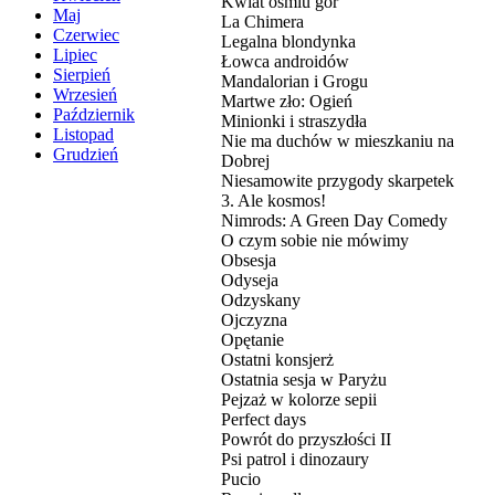
Kwiat ośmiu gór
Maj
La Chimera
Czerwiec
Legalna blondynka
Lipiec
Łowca androidów
Sierpień
Mandalorian i Grogu
Wrzesień
Martwe zło: Ogień
Październik
Minionki i straszydła
Listopad
Nie ma duchów w mieszkaniu na
Grudzień
Dobrej
Niesamowite przygody skarpetek
3. Ale kosmos!
Nimrods: A Green Day Comedy
O czym sobie nie mówimy
Obsesja
Odyseja
Odzyskany
Ojczyzna
Opętanie
Ostatni konsjerż
Ostatnia sesja w Paryżu
Pejzaż w kolorze sepii
Perfect days
Powrót do przyszłości II
Psi patrol i dinozaury
Pucio