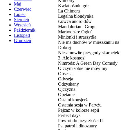
Kumotry
Maj
Kwiat ośmiu gór
Czerwiec
La Chimera
Lipiec
Legalna blondynka
Sierpień
Łowca androidów
Wrzesień
Mandalorian i Grogu
Październik
Martwe zło: Ogień
Listopad
Minionki i straszydła
Grudzień
Nie ma duchów w mieszkaniu na
Dobrej
Niesamowite przygody skarpetek
3. Ale kosmos!
Nimrods: A Green Day Comedy
O czym sobie nie mówimy
Obsesja
Odyseja
Odzyskany
Ojczyzna
Opętanie
Ostatni konsjerż
Ostatnia sesja w Paryżu
Pejzaż w kolorze sepii
Perfect days
Powrót do przyszłości II
Psi patrol i dinozaury