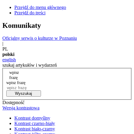
Przejdź do menu głównego
Przejdź do treści
Komunikaty
Oficjalny serwis o kulturze w Poznaniu
|
PL
polski
english
szukaj artykułów i wydarzeń
wpisz
frazę
wpisz frazę
Wyszukaj
Dostępność
Wersja kontrastowa
Kontrast domyślny
Kontrast czarno-biały
Kontrast biało-czarny