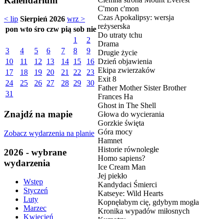
Kalendarium
C'mon c'mon
Czas Apokalipsy: wersja
< lip
Sierpień 2026
wrz >
reżyserska
pon
wto
śro
czw
pią
sob
nie
Do utraty tchu
1
2
Drama
3
4
5
6
7
8
9
Drugie życie
Dzień objawienia
10
11
12
13
14
15
16
Ekipa zwierzaków
17
18
19
20
21
22
23
Exit 8
24
25
26
27
28
29
30
Father Mother Sister Brother
31
Frances Ha
Ghost in The Shell
Znajdź na mapie
Głowa do wycierania
Gorzkie święta
Góra mocy
Zobacz wydarzenia na planie
Hamnet
Historie równoległe
2026 - wybrane
Homo sapiens?
wydarzenia
Ice Cream Man
Jej piekło
Wstęp
Kandydaci Śmierci
Styczeń
Katseye: Wild Hearts
Luty
Kopnęłabym cię, gdybym mogła
Marzec
Kronika wypadów miłosnych
Kwiecień