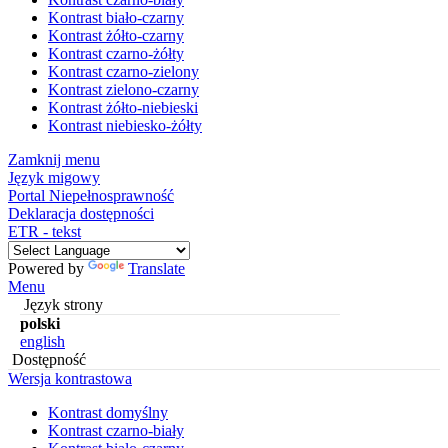
Kontrast biało-czarny
Kontrast żółto-czarny
Kontrast czarno-żółty
Kontrast czarno-zielony
Kontrast zielono-czarny
Kontrast żółto-niebieski
Kontrast niebiesko-żółty
Zamknij menu
Język migowy
Portal Niepełnosprawność
Deklaracja dostępności
ETR - tekst
Powered by
Translate
Menu
Język strony
polski
english
Dostępność
Wersja kontrastowa
Kontrast domyślny
Kontrast czarno-biały