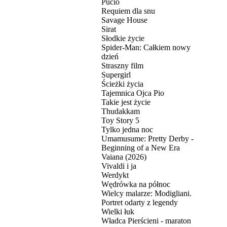
Pucio
Requiem dla snu
Savage House
Sirat
Słodkie życie
Spider-Man: Całkiem nowy
dzień
Straszny film
Supergirl
Ścieżki życia
Tajemnica Ojca Pio
Takie jest życie
Thudakkam
Toy Story 5
Tylko jedna noc
Umamusume: Pretty Derby -
Beginning of a New Era
Vaiana (2026)
Vivaldi i ja
Werdykt
Wędrówka na północ
Wielcy malarze: Modigliani.
Portret odarty z legendy
Wielki łuk
Władca Pierścieni - maraton