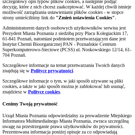
szczegółowy opis typów plików cookies, a następnie podjąć
decyzję, które z nich chcesz zaakceptować. W każdej chwili istnieje
możliwość zarządzania ustawieniami plików cookies - w stopce
strony umieściliśmy link do
"Zmień ustawienia Cookies"
.
Administratorem danych osobowych użytkowników serwisu jest
Prezydent Miasta Poznania z siedzibą przy Placu Kolegiackim 17,
61-841 Poznań, natomiast podmiotem przetwarzającym dane jest
Instytut Chemii Bioorganicznej PAN - Poznańskie Centrum
Superkomputerowo-Sieciowe (PCSS) ul. Noskowskiego 12/14, 61-
704 Poznań.
Szczegółowe informacje na temat przetwarzania Twoich danych
znajdują się w
Polityce prywatności
.
Szczegółowe informacje o tym, w jaki sposób używane są pliki
cookies, a także w jaki sposób można je zablokować lub usunąć,
znajdziesz w
Polityce cookies
.
Cenimy Twoją prywatność
Urząd Miasta Poznania odpowiedzialny za prowadzenie Miejskiego
Informatora Multimedialnego Miasta Poznania, zwraca szczególną
uwagę na przestrzeganie prawa użytkowników do prywatności.
Prezentowana informacja poniżej opisuje za co odpowiadają