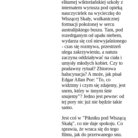
elitarnej wiktoriańskiej szkoły z
internatem wyrusza pod opieką
nauczycielek na wycieczkę do
Wiszącej Skały, wulkanicznej
formacji położonej w sercu
australijskiego buszu. Tam, pod
rozedrganym od upału niebem,
wydarza się coś niewyjaśnionego
- czas się rozmywa, przestrzeń
ulega zakrzywieniu, a natura
zaczyna oddziaływać na ciała i
umysły młodych kobiet. Czy to
pradawny rytuał? Zbiorowa
halucynacja? A może, jak pisał
Edgar Allan Poe: "To, co
widzimy i czym się zdajemy, jest
snem, który w innym śnie
snujemy"? Jedno jest pewne: od
tej pory nic już nie będzie takie
samo.
Jest coś w "Pikniku pod Wiszącą
Skałą", co nie daje spokoju. Co
sprawia, że wraca się do tego
filmu, jak do przerwanego snu.