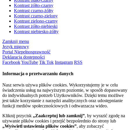
Kontrast biało-czarny
Kontrast żółto-czarny
Kontrast czarno-żółty
Kontrast czarno-zielony
Kontrast zielono-czarny
Kontrast żółto-niebieski
Kontrast niebiesko-żółty
Zamknij menu
Język migowy
Portal Niepełnosprawność
Deklaracja dostępności
Facebook
YouTube
Tik Tok
Instagram
RSS
Informacja o przetwarzaniu danych
Nasz serwis używa plików cookies. Wykorzystujemy je w celu
świadczenia usług na najwyższym poziomie, w sposób dopasowany
do indywidualnych potrzeb Użytkowników. Dzięki temu możliwe
jest także korzystanie z narzędzi analitycznych oraz udostępnianie
funkcji mediów społecznościowych i odtwarzacza wideo.
Kliknij przycisk
„Zaakceptuj lub zamknij”
, by wyrazić zgodę na
używanie plików cookies i przejść bezpośrednio do strony lub
„Wyświetl ustawienia plików cookies”
, aby zobaczyć