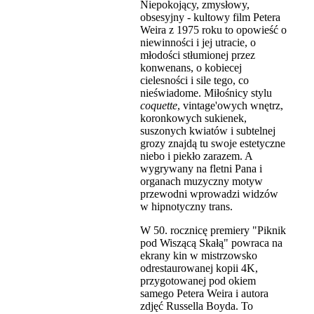
Niepokojący, zmysłowy,
obsesyjny - kultowy film Petera
Weira z 1975 roku to opowieść o
niewinności i jej utracie, o
młodości stłumionej przez
konwenans, o kobiecej
cielesności i sile tego, co
nieświadome. Miłośnicy stylu
coquette
, vintage'owych wnętrz,
koronkowych sukienek,
suszonych kwiatów i subtelnej
grozy znajdą tu swoje estetyczne
niebo i piekło zarazem. A
wygrywany na fletni Pana i
organach muzyczny motyw
przewodni wprowadzi widzów
w hipnotyczny trans.
W 50. rocznicę premiery "Piknik
pod Wiszącą Skałą" powraca na
ekrany kin w mistrzowsko
odrestaurowanej kopii 4K,
przygotowanej pod okiem
samego Petera Weira i autora
zdjęć Russella Boyda. To