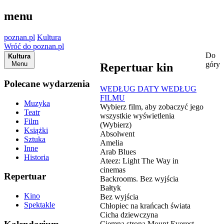
menu
poznan.pl
Kultura
Wróć do poznan.pl
Do
Kultura
Menu
góry
Repertuar kin
Polecane wydarzenia
WEDŁUG DATY
WEDŁUG
FILMU
Muzyka
Wybierz film, aby zobaczyć jego
Teatr
wszystkie wyświetlenia
Film
(Wybierz)
Książki
Absolwent
Sztuka
Amelia
Inne
Arab Blues
Historia
Ateez: Light The Way in
cinemas
Repertuar
Backrooms. Bez wyjścia
Bałtyk
Kino
Bez wyjścia
Spektakle
Chłopiec na krańcach świata
Cicha dziewczyna
Ciemna strona Mount Everest