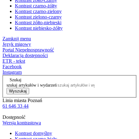
Kontrast żółto-czarny
Kontrast czarno-żółty
Kontrast czarno-zielony
Kontrast zielono-czarny
Kontrast żółto-niebieski
Kontrast niebiesko-żółty
Zamknij menu
Język migowy
Portal Niepełnosprawność
Deklaracja dostępności
ETR - tekst
Facebook
Instagram
Szukaj
szukaj artykułów i wydarzeń
Wyszukaj
Linia miasta Poznań
61 646 33 44
Dostępność
Wersja kontrastowa
Kontrast domyślny
Kontrast czarno-biały