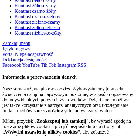
Kontrast biało-czarny
Kontrast żółto-czarny
Kontrast czarno-żółty
Kontrast czarno-zielony
Kontrast zielono-czarny
Kontrast żółto-niebieski
Kontrast niebiesko-żółty
Zamknij menu
Język migowy
Portal Niepełnosprawność
Deklaracja dostępności
Facebook
YouTube
Tik Tok
Instagram
RSS
Informacja o przetwarzaniu danych
Nasz serwis używa plików cookies. Wykorzystujemy je w celu
świadczenia usług na najwyższym poziomie, w sposób dopasowany
do indywidualnych potrzeb Użytkowników. Dzięki temu możliwe
jest także korzystanie z narzędzi analitycznych oraz udostępnianie
funkcji mediów społecznościowych i odtwarzacza wideo.
Kliknij przycisk
„Zaakceptuj lub zamknij”
, by wyrazić zgodę na
używanie plików cookies i przejść bezpośrednio do strony lub
„Wyświetl ustawienia plików cookies”
, aby zobaczyć