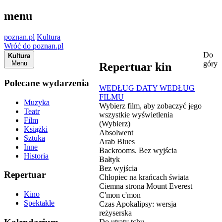
menu
poznan.pl
Kultura
Wróć do poznan.pl
Do
Kultura
Menu
góry
Repertuar kin
Polecane wydarzenia
WEDŁUG DATY
WEDŁUG
FILMU
Muzyka
Wybierz film, aby zobaczyć jego
Teatr
wszystkie wyświetlenia
Film
(Wybierz)
Książki
Absolwent
Sztuka
Arab Blues
Inne
Backrooms. Bez wyjścia
Historia
Bałtyk
Bez wyjścia
Repertuar
Chłopiec na krańcach świata
Ciemna strona Mount Everest
Kino
C'mon c'mon
Spektakle
Czas Apokalipsy: wersja
reżyserska
Do utraty tchu