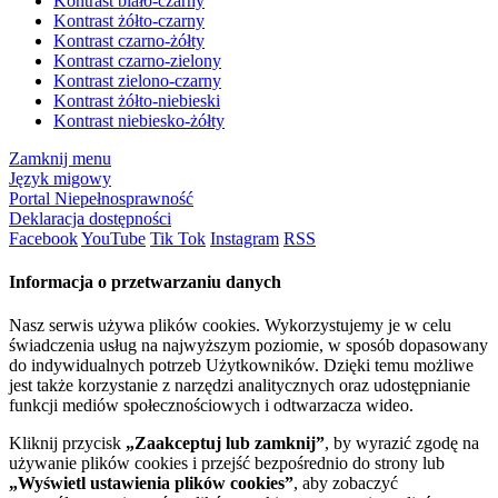
Kontrast biało-czarny
Kontrast żółto-czarny
Kontrast czarno-żółty
Kontrast czarno-zielony
Kontrast zielono-czarny
Kontrast żółto-niebieski
Kontrast niebiesko-żółty
Zamknij menu
Język migowy
Portal Niepełnosprawność
Deklaracja dostępności
Facebook
YouTube
Tik Tok
Instagram
RSS
Informacja o przetwarzaniu danych
Nasz serwis używa plików cookies. Wykorzystujemy je w celu
świadczenia usług na najwyższym poziomie, w sposób dopasowany
do indywidualnych potrzeb Użytkowników. Dzięki temu możliwe
jest także korzystanie z narzędzi analitycznych oraz udostępnianie
funkcji mediów społecznościowych i odtwarzacza wideo.
Kliknij przycisk
„Zaakceptuj lub zamknij”
, by wyrazić zgodę na
używanie plików cookies i przejść bezpośrednio do strony lub
„Wyświetl ustawienia plików cookies”
, aby zobaczyć