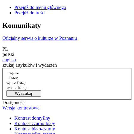
Przejdź do menu głównego
Przejdź do treści
Komunikaty
Oficjalny serwis o kulturze w Poznaniu
|
PL
polski
english
szukaj artykułów i wydarzeń
wpisz
frazę
wpisz frazę
Wyszukaj
Dostępność
Wersja kontrastowa
Kontrast domyślny
Kontrast czarno-biały
Kontrast biało-czarny