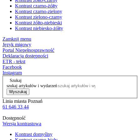
Kontrast żółto-czarny
Kontrast czarno-żółty
Kontrast czarno-zielony
Kontrast zielono-czarny
Kontrast żółto-niebieski
Kontrast niebiesko-żółty
Zamknij menu
Język migowy
Portal Niepełnosprawność
Deklaracja dostępności
ETR - tekst
Facebook
Instagram
Szukaj
szukaj artykułów i wydarzeń
Wyszukaj
Linia miasta Poznań
61 646 33 44
Dostępność
Wersja kontrastowa
Kontrast domyślny
Kontrast czarno-biały