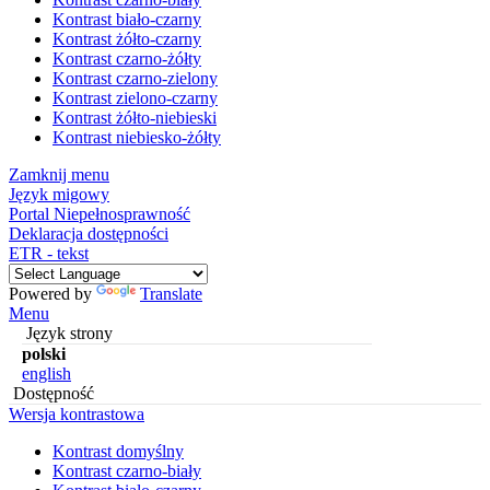
Kontrast biało-czarny
Kontrast żółto-czarny
Kontrast czarno-żółty
Kontrast czarno-zielony
Kontrast zielono-czarny
Kontrast żółto-niebieski
Kontrast niebiesko-żółty
Zamknij menu
Język migowy
Portal Niepełnosprawność
Deklaracja dostępności
ETR - tekst
Powered by
Translate
Menu
Język strony
polski
english
Dostępność
Wersja kontrastowa
Kontrast domyślny
Kontrast czarno-biały