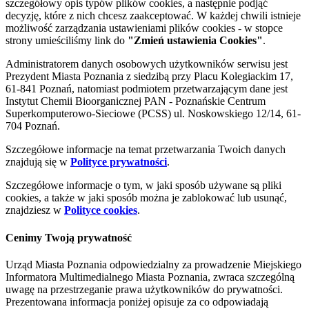
szczegółowy opis typów plików cookies, a następnie podjąć
decyzję, które z nich chcesz zaakceptować. W każdej chwili istnieje
możliwość zarządzania ustawieniami plików cookies - w stopce
strony umieściliśmy link do
"Zmień ustawienia Cookies"
.
Administratorem danych osobowych użytkowników serwisu jest
Prezydent Miasta Poznania z siedzibą przy Placu Kolegiackim 17,
61-841 Poznań, natomiast podmiotem przetwarzającym dane jest
Instytut Chemii Bioorganicznej PAN - Poznańskie Centrum
Superkomputerowo-Sieciowe (PCSS) ul. Noskowskiego 12/14, 61-
704 Poznań.
Szczegółowe informacje na temat przetwarzania Twoich danych
znajdują się w
Polityce prywatności
.
Szczegółowe informacje o tym, w jaki sposób używane są pliki
cookies, a także w jaki sposób można je zablokować lub usunąć,
znajdziesz w
Polityce cookies
.
Cenimy Twoją prywatność
Urząd Miasta Poznania odpowiedzialny za prowadzenie Miejskiego
Informatora Multimedialnego Miasta Poznania, zwraca szczególną
uwagę na przestrzeganie prawa użytkowników do prywatności.
Prezentowana informacja poniżej opisuje za co odpowiadają