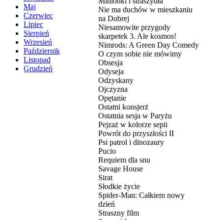
Minionki i straszydła
Maj
Nie ma duchów w mieszkaniu
Czerwiec
na Dobrej
Lipiec
Niesamowite przygody
Sierpień
skarpetek 3. Ale kosmos!
Wrzesień
Nimrods: A Green Day Comedy
Październik
O czym sobie nie mówimy
Listopad
Obsesja
Grudzień
Odyseja
Odzyskany
Ojczyzna
Opętanie
Ostatni konsjerż
Ostatnia sesja w Paryżu
Pejzaż w kolorze sepii
Powrót do przyszłości II
Psi patrol i dinozaury
Pucio
Requiem dla snu
Savage House
Sirat
Słodkie życie
Spider-Man: Całkiem nowy
dzień
Straszny film