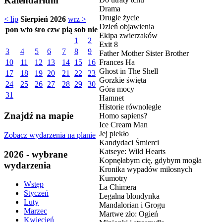
Kalendarium
Drama
Drugie życie
< lip
Sierpień 2026
wrz >
Dzień objawienia
pon
wto
śro
czw
pią
sob
nie
Ekipa zwierzaków
1
2
Exit 8
3
4
5
6
7
8
9
Father Mother Sister Brother
Frances Ha
10
11
12
13
14
15
16
Ghost in The Shell
17
18
19
20
21
22
23
Gorzkie święta
24
25
26
27
28
29
30
Góra mocy
31
Hamnet
Historie równoległe
Znajdź na mapie
Homo sapiens?
Ice Cream Man
Jej piekło
Zobacz wydarzenia na planie
Kandydaci Śmierci
Katseye: Wild Hearts
2026 - wybrane
Kopnęłabym cię, gdybym mogła
wydarzenia
Kronika wypadów miłosnych
Kumotry
Wstęp
La Chimera
Styczeń
Legalna blondynka
Luty
Mandalorian i Grogu
Marzec
Martwe zło: Ogień
Kwiecień