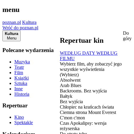
menu
poznan.pl
Kultura
Wróć do poznan.pl
Do
Kultura
Menu
góry
Repertuar kin
Polecane wydarzenia
WEDŁUG DATY
WEDŁUG
FILMU
Muzyka
Wybierz film, aby zobaczyć jego
Teatr
wszystkie wyświetlenia
Film
(Wybierz)
Książki
Absolwent
Sztuka
Arab Blues
Inne
Backrooms. Bez wyjścia
Historia
Bałtyk
Bez wyjścia
Repertuar
Chłopiec na krańcach świata
Ciemna strona Mount Everest
Kino
C'mon c'mon
Spektakle
Czas Apokalipsy: wersja
reżyserska
Do utraty tchu