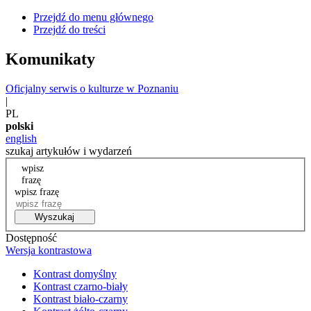
Przejdź do menu głównego
Przejdź do treści
Komunikaty
Oficjalny serwis o kulturze w Poznaniu
|
PL
polski
english
szukaj artykułów i wydarzeń
wpisz
frazę
wpisz frazę
Wyszukaj
Dostępność
Wersja kontrastowa
Kontrast domyślny
Kontrast czarno-biały
Kontrast biało-czarny