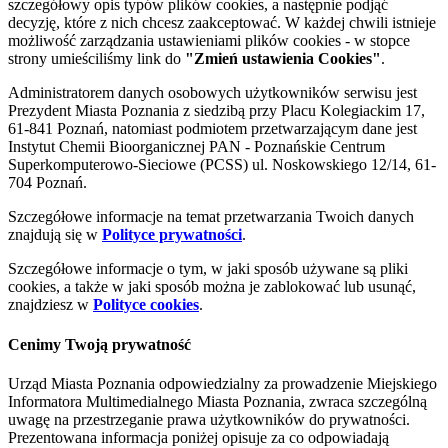
szczegółowy opis typów plików cookies, a następnie podjąć
decyzję, które z nich chcesz zaakceptować. W każdej chwili istnieje
możliwość zarządzania ustawieniami plików cookies - w stopce
strony umieściliśmy link do
"Zmień ustawienia Cookies"
.
Administratorem danych osobowych użytkowników serwisu jest
Prezydent Miasta Poznania z siedzibą przy Placu Kolegiackim 17,
61-841 Poznań, natomiast podmiotem przetwarzającym dane jest
Instytut Chemii Bioorganicznej PAN - Poznańskie Centrum
Superkomputerowo-Sieciowe (PCSS) ul. Noskowskiego 12/14, 61-
704 Poznań.
Szczegółowe informacje na temat przetwarzania Twoich danych
znajdują się w
Polityce prywatności
.
Szczegółowe informacje o tym, w jaki sposób używane są pliki
cookies, a także w jaki sposób można je zablokować lub usunąć,
znajdziesz w
Polityce cookies
.
Cenimy Twoją prywatność
Urząd Miasta Poznania odpowiedzialny za prowadzenie Miejskiego
Informatora Multimedialnego Miasta Poznania, zwraca szczególną
uwagę na przestrzeganie prawa użytkowników do prywatności.
Prezentowana informacja poniżej opisuje za co odpowiadają