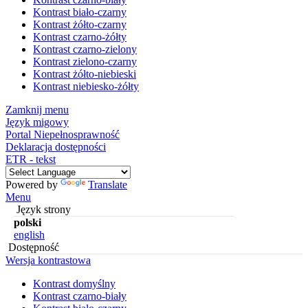
Kontrast biało-czarny
Kontrast żółto-czarny
Kontrast czarno-żółty
Kontrast czarno-zielony
Kontrast zielono-czarny
Kontrast żółto-niebieski
Kontrast niebiesko-żółty
Zamknij menu
Język migowy
Portal Niepełnosprawność
Deklaracja dostępności
ETR - tekst
Powered by
Translate
Menu
Język strony
polski
english
Dostępność
Wersja kontrastowa
Kontrast domyślny
Kontrast czarno-biały