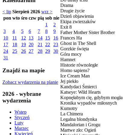
Kalendarium
Drama
Drugie życie
< lip
Sierpień 2026
wrz >
Dzień objawienia
pon
wto
śro
czw
pią
sob
nie
Ekipa zwierzaków
1
2
Exit 8
3
4
5
6
7
8
9
Father Mother Sister Brother
Frances Ha
10
11
12
13
14
15
16
Ghost in The Shell
17
18
19
20
21
22
23
Gorzkie święta
24
25
26
27
28
29
30
Góra mocy
31
Hamnet
Historie równoległe
Znajdź na mapie
Homo sapiens?
Ice Cream Man
Jej piekło
Zobacz wydarzenia na planie
Kandydaci Śmierci
Katseye: Wild Hearts
2026 - wybrane
Kopnęłabym cię, gdybym mogła
wydarzenia
Kronika wypadów miłosnych
Kumotry
Wstęp
La Chimera
Styczeń
Legalna blondynka
Luty
Mandalorian i Grogu
Marzec
Martwe zło: Ogień
Kwiecień