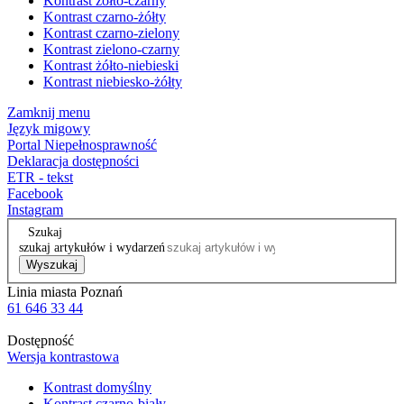
Kontrast żółto-czarny
Kontrast czarno-żółty
Kontrast czarno-zielony
Kontrast zielono-czarny
Kontrast żółto-niebieski
Kontrast niebiesko-żółty
Zamknij menu
Język migowy
Portal Niepełnosprawność
Deklaracja dostępności
ETR - tekst
Facebook
Instagram
Szukaj
szukaj artykułów i wydarzeń
Wyszukaj
Linia miasta Poznań
61 646 33 44
Dostępność
Wersja kontrastowa
Kontrast domyślny
Kontrast czarno-biały