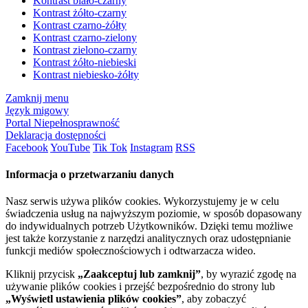
Kontrast biało-czarny
Kontrast żółto-czarny
Kontrast czarno-żółty
Kontrast czarno-zielony
Kontrast zielono-czarny
Kontrast żółto-niebieski
Kontrast niebiesko-żółty
Zamknij menu
Język migowy
Portal Niepełnosprawność
Deklaracja dostępności
Facebook
YouTube
Tik Tok
Instagram
RSS
Informacja o przetwarzaniu danych
Nasz serwis używa plików cookies. Wykorzystujemy je w celu
świadczenia usług na najwyższym poziomie, w sposób dopasowany
do indywidualnych potrzeb Użytkowników. Dzięki temu możliwe
jest także korzystanie z narzędzi analitycznych oraz udostępnianie
funkcji mediów społecznościowych i odtwarzacza wideo.
Kliknij przycisk
„Zaakceptuj lub zamknij”
, by wyrazić zgodę na
używanie plików cookies i przejść bezpośrednio do strony lub
„Wyświetl ustawienia plików cookies”
, aby zobaczyć