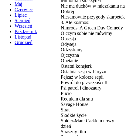
Minionki i straszydła
Maj
Nie ma duchów w mieszkaniu na
Czerwiec
Dobrej
Lipiec
Niesamowite przygody skarpetek
Sierpień
3. Ale kosmos!
Wrzesień
Nimrods: A Green Day Comedy
Październik
O czym sobie nie mówimy
Listopad
Obsesja
Grudzień
Odyseja
Odzyskany
Ojczyzna
Opętanie
Ostatni konsjerż
Ostatnia sesja w Paryżu
Pejzaż w kolorze sepii
Powrót do przyszłości II
Psi patrol i dinozaury
Pucio
Requiem dla snu
Savage House
Sirat
Słodkie życie
Spider-Man: Całkiem nowy
dzień
Straszny film