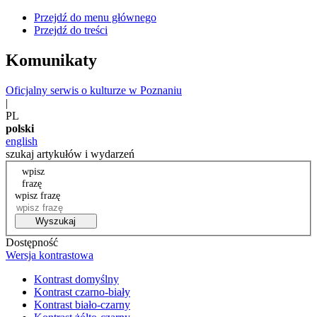
Przejdź do menu głównego
Przejdź do treści
Komunikaty
Oficjalny serwis o kulturze w Poznaniu
|
PL
polski
english
szukaj artykułów i wydarzeń
wpisz
frazę
wpisz frazę
Wyszukaj
Dostępność
Wersja kontrastowa
Kontrast domyślny
Kontrast czarno-biały
Kontrast biało-czarny