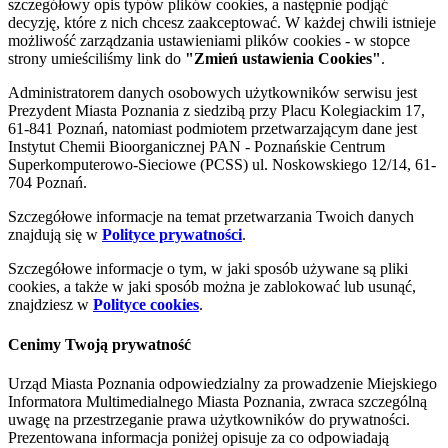
szczegółowy opis typów plików cookies, a następnie podjąć
decyzję, które z nich chcesz zaakceptować. W każdej chwili istnieje
możliwość zarządzania ustawieniami plików cookies - w stopce
strony umieściliśmy link do
"Zmień ustawienia Cookies"
.
Administratorem danych osobowych użytkowników serwisu jest
Prezydent Miasta Poznania z siedzibą przy Placu Kolegiackim 17,
61-841 Poznań, natomiast podmiotem przetwarzającym dane jest
Instytut Chemii Bioorganicznej PAN - Poznańskie Centrum
Superkomputerowo-Sieciowe (PCSS) ul. Noskowskiego 12/14, 61-
704 Poznań.
Szczegółowe informacje na temat przetwarzania Twoich danych
znajdują się w
Polityce prywatności
.
Szczegółowe informacje o tym, w jaki sposób używane są pliki
cookies, a także w jaki sposób można je zablokować lub usunąć,
znajdziesz w
Polityce cookies
.
Cenimy Twoją prywatność
Urząd Miasta Poznania odpowiedzialny za prowadzenie Miejskiego
Informatora Multimedialnego Miasta Poznania, zwraca szczególną
uwagę na przestrzeganie prawa użytkowników do prywatności.
Prezentowana informacja poniżej opisuje za co odpowiadają