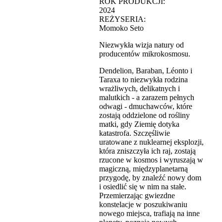
ROK PRODUKCJI:
2024
REŻYSERIA:
Momoko Seto
Niezwykła wizja natury od
producentów mikrokosmosu.
Dendelion, Baraban, Léonto i
Taraxa to niezwykła rodzina
wrażliwych, delikatnych i
malutkich - a zarazem pełnych
odwagi - dmuchawców, które
zostają oddzielone od rośliny
matki, gdy Ziemię dotyka
katastrofa. Szczęśliwie
uratowane z nuklearnej eksplozji,
która zniszczyła ich raj, zostają
rzucone w kosmos i wyruszają w
magiczną, międzyplanetarną
przygodę, by znaleźć nowy dom
i osiedlić się w nim na stałe.
Przemierzając gwiezdne
konstelacje w poszukiwaniu
nowego miejsca, trafiają na inne