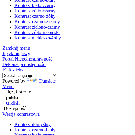
Kontrast biało-czarny
Kontrast żółto-czarny
Kontrast czarno-żółty
Kontrast czarno-zielony
Kontrast zielono-czarny
Kontrast żółto-niebieski
Kontrast niebiesko-żółty
Zamknij menu
Język migowy
Portal Niepełnosprawność
Deklaracja dostępności
ETR - tekst
Powered by
Translate
Menu
Język strony
polski
english
Dostępność
Wersja kontrastowa
Kontrast domyślny
Kontrast czarno-biały