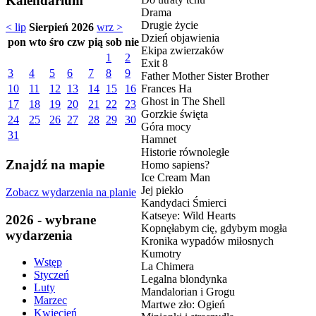
Kalendarium
Drama
Drugie życie
< lip
Sierpień 2026
wrz >
Dzień objawienia
pon
wto
śro
czw
pią
sob
nie
Ekipa zwierzaków
1
2
Exit 8
3
4
5
6
7
8
9
Father Mother Sister Brother
Frances Ha
10
11
12
13
14
15
16
Ghost in The Shell
17
18
19
20
21
22
23
Gorzkie święta
24
25
26
27
28
29
30
Góra mocy
31
Hamnet
Historie równoległe
Znajdź na mapie
Homo sapiens?
Ice Cream Man
Jej piekło
Zobacz wydarzenia na planie
Kandydaci Śmierci
Katseye: Wild Hearts
2026 - wybrane
Kopnęłabym cię, gdybym mogła
wydarzenia
Kronika wypadów miłosnych
Kumotry
Wstęp
La Chimera
Styczeń
Legalna blondynka
Luty
Mandalorian i Grogu
Marzec
Martwe zło: Ogień
Kwiecień