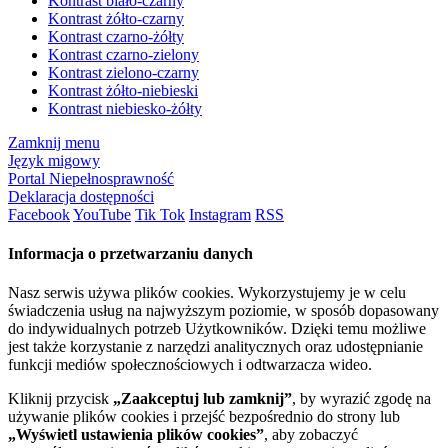
Kontrast biało-czarny
Kontrast żółto-czarny
Kontrast czarno-żółty
Kontrast czarno-zielony
Kontrast zielono-czarny
Kontrast żółto-niebieski
Kontrast niebiesko-żółty
Zamknij menu
Język migowy
Portal Niepełnosprawność
Deklaracja dostępności
Facebook
YouTube
Tik Tok
Instagram
RSS
Informacja o przetwarzaniu danych
Nasz serwis używa plików cookies. Wykorzystujemy je w celu
świadczenia usług na najwyższym poziomie, w sposób dopasowany
do indywidualnych potrzeb Użytkowników. Dzięki temu możliwe
jest także korzystanie z narzędzi analitycznych oraz udostępnianie
funkcji mediów społecznościowych i odtwarzacza wideo.
Kliknij przycisk
„Zaakceptuj lub zamknij”
, by wyrazić zgodę na
używanie plików cookies i przejść bezpośrednio do strony lub
„Wyświetl ustawienia plików cookies”
, aby zobaczyć