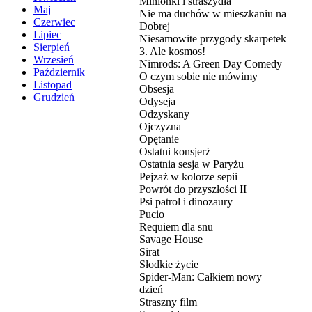
Minionki i straszydła
Maj
Nie ma duchów w mieszkaniu na
Czerwiec
Dobrej
Lipiec
Niesamowite przygody skarpetek
Sierpień
3. Ale kosmos!
Wrzesień
Nimrods: A Green Day Comedy
Październik
O czym sobie nie mówimy
Listopad
Obsesja
Grudzień
Odyseja
Odzyskany
Ojczyzna
Opętanie
Ostatni konsjerż
Ostatnia sesja w Paryżu
Pejzaż w kolorze sepii
Powrót do przyszłości II
Psi patrol i dinozaury
Pucio
Requiem dla snu
Savage House
Sirat
Słodkie życie
Spider-Man: Całkiem nowy
dzień
Straszny film