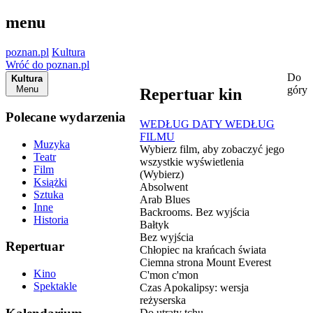
menu
poznan.pl
Kultura
Wróć do poznan.pl
Do
Kultura
Menu
góry
Repertuar kin
Polecane wydarzenia
WEDŁUG DATY
WEDŁUG
FILMU
Muzyka
Wybierz film, aby zobaczyć jego
Teatr
wszystkie wyświetlenia
Film
(Wybierz)
Książki
Absolwent
Sztuka
Arab Blues
Inne
Backrooms. Bez wyjścia
Historia
Bałtyk
Bez wyjścia
Repertuar
Chłopiec na krańcach świata
Ciemna strona Mount Everest
Kino
C'mon c'mon
Spektakle
Czas Apokalipsy: wersja
reżyserska
Do utraty tchu