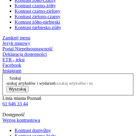
Kontrast żółto-czarny
Kontrast czarno-żółty
Kontrast czarno-zielony
Kontrast zielono-czarny
Kontrast żółto-niebieski
Kontrast niebiesko-żółty
Zamknij menu
Język migowy
Portal Niepełnosprawność
Deklaracja dostępności
ETR - tekst
Facebook
Instagram
Szukaj
szukaj artykułów i wydarzeń
Wyszukaj
Linia miasta Poznań
61 646 33 44
Dostępność
Wersja kontrastowa
Kontrast domyślny
Kontrast czarno-biały