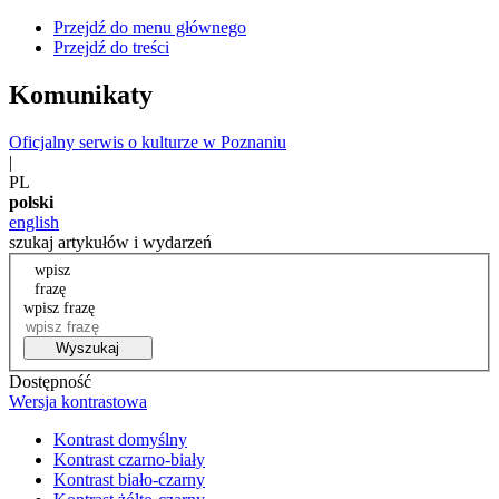
Przejdź do menu głównego
Przejdź do treści
Komunikaty
Oficjalny serwis o kulturze w Poznaniu
|
PL
polski
english
szukaj artykułów i wydarzeń
wpisz
frazę
wpisz frazę
Wyszukaj
Dostępność
Wersja kontrastowa
Kontrast domyślny
Kontrast czarno-biały
Kontrast biało-czarny