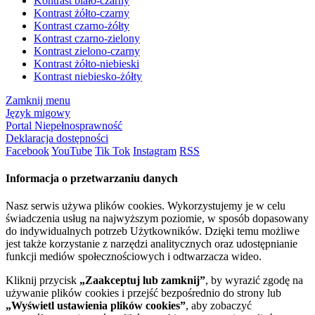
Kontrast biało-czarny
Kontrast żółto-czarny
Kontrast czarno-żółty
Kontrast czarno-zielony
Kontrast zielono-czarny
Kontrast żółto-niebieski
Kontrast niebiesko-żółty
Zamknij menu
Język migowy
Portal Niepełnosprawność
Deklaracja dostępności
Facebook
YouTube
Tik Tok
Instagram
RSS
Informacja o przetwarzaniu danych
Nasz serwis używa plików cookies. Wykorzystujemy je w celu
świadczenia usług na najwyższym poziomie, w sposób dopasowany
do indywidualnych potrzeb Użytkowników. Dzięki temu możliwe
jest także korzystanie z narzędzi analitycznych oraz udostępnianie
funkcji mediów społecznościowych i odtwarzacza wideo.
Kliknij przycisk
„Zaakceptuj lub zamknij”
, by wyrazić zgodę na
używanie plików cookies i przejść bezpośrednio do strony lub
„Wyświetl ustawienia plików cookies”
, aby zobaczyć