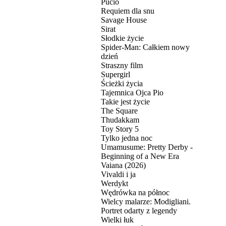
Pucio
Requiem dla snu
Savage House
Sirat
Słodkie życie
Spider-Man: Całkiem nowy
dzień
Straszny film
Supergirl
Ścieżki życia
Tajemnica Ojca Pio
Takie jest życie
The Square
Thudakkam
Toy Story 5
Tylko jedna noc
Umamusume: Pretty Derby -
Beginning of a New Era
Vaiana (2026)
Vivaldi i ja
Werdykt
Wędrówka na północ
Wielcy malarze: Modigliani.
Portret odarty z legendy
Wielki łuk