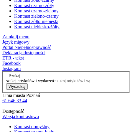
Kontrast żółto-czarny
Kontrast czarno-żółty
Kontrast czarno-zielony
Kontrast zielono-czarny
Kontrast żółto-niebieski
Kontrast niebiesko-żółty
Zamknij menu
Język migowy
Portal Niepełnosprawność
Deklaracja dostępności
ETR - tekst
Facebook
Instagram
Szukaj
szukaj artykułów i wydarzeń
Wyszukaj
Linia miasta Poznań
61 646 33 44
Dostępność
Wersja kontrastowa
Kontrast domyślny
Kontrast czarno-biały