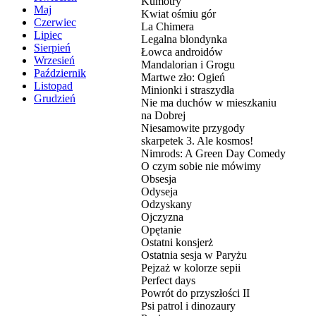
Kumotry
Maj
Kwiat ośmiu gór
Czerwiec
La Chimera
Lipiec
Legalna blondynka
Sierpień
Łowca androidów
Wrzesień
Mandalorian i Grogu
Październik
Martwe zło: Ogień
Listopad
Minionki i straszydła
Grudzień
Nie ma duchów w mieszkaniu
na Dobrej
Niesamowite przygody
skarpetek 3. Ale kosmos!
Nimrods: A Green Day Comedy
O czym sobie nie mówimy
Obsesja
Odyseja
Odzyskany
Ojczyzna
Opętanie
Ostatni konsjerż
Ostatnia sesja w Paryżu
Pejzaż w kolorze sepii
Perfect days
Powrót do przyszłości II
Psi patrol i dinozaury