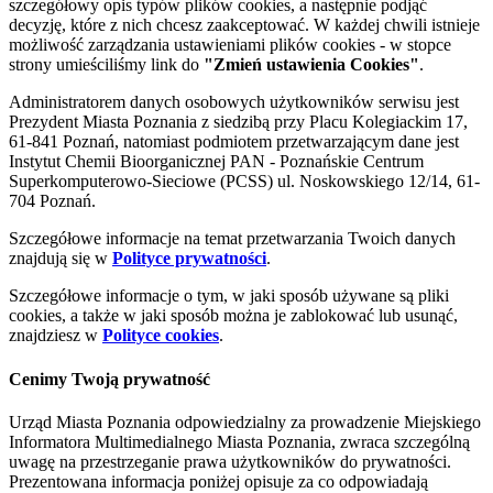
szczegółowy opis typów plików cookies, a następnie podjąć
decyzję, które z nich chcesz zaakceptować. W każdej chwili istnieje
możliwość zarządzania ustawieniami plików cookies - w stopce
strony umieściliśmy link do
"Zmień ustawienia Cookies"
.
Administratorem danych osobowych użytkowników serwisu jest
Prezydent Miasta Poznania z siedzibą przy Placu Kolegiackim 17,
61-841 Poznań, natomiast podmiotem przetwarzającym dane jest
Instytut Chemii Bioorganicznej PAN - Poznańskie Centrum
Superkomputerowo-Sieciowe (PCSS) ul. Noskowskiego 12/14, 61-
704 Poznań.
Szczegółowe informacje na temat przetwarzania Twoich danych
znajdują się w
Polityce prywatności
.
Szczegółowe informacje o tym, w jaki sposób używane są pliki
cookies, a także w jaki sposób można je zablokować lub usunąć,
znajdziesz w
Polityce cookies
.
Cenimy Twoją prywatność
Urząd Miasta Poznania odpowiedzialny za prowadzenie Miejskiego
Informatora Multimedialnego Miasta Poznania, zwraca szczególną
uwagę na przestrzeganie prawa użytkowników do prywatności.
Prezentowana informacja poniżej opisuje za co odpowiadają