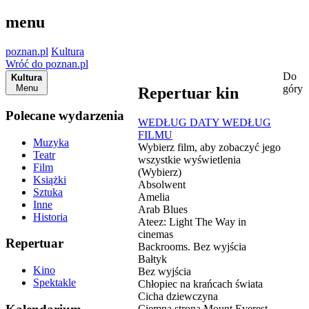
menu
poznan.pl
Kultura
Wróć do poznan.pl
Do
Kultura
Menu
góry
Repertuar kin
Polecane wydarzenia
WEDŁUG DATY
WEDŁUG
FILMU
Muzyka
Wybierz film, aby zobaczyć jego
Teatr
wszystkie wyświetlenia
Film
(Wybierz)
Książki
Absolwent
Sztuka
Amelia
Inne
Arab Blues
Historia
Ateez: Light The Way in
cinemas
Repertuar
Backrooms. Bez wyjścia
Bałtyk
Kino
Bez wyjścia
Spektakle
Chłopiec na krańcach świata
Cicha dziewczyna
Ciemna strona Mount Everest