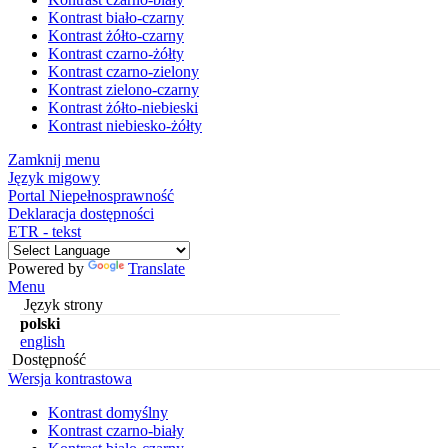
Kontrast biało-czarny
Kontrast żółto-czarny
Kontrast czarno-żółty
Kontrast czarno-zielony
Kontrast zielono-czarny
Kontrast żółto-niebieski
Kontrast niebiesko-żółty
Zamknij menu
Język migowy
Portal Niepełnosprawność
Deklaracja dostępności
ETR - tekst
Powered by
Translate
Menu
Język strony
polski
english
Dostępność
Wersja kontrastowa
Kontrast domyślny
Kontrast czarno-biały