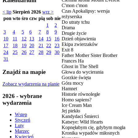
Kalendarium
C'mon c'mon
Czas Apokalipsy: wersja
< lip
Sierpień 2026
wrz >
reżyserska
pon
wto
śro
czw
pią
sob
nie
Do utraty tchu
1
2
Drama
3
4
5
6
7
8
9
Drugie życie
Dzień objawienia
10
11
12
13
14
15
16
Ekipa zwierzaków
17
18
19
20
21
22
23
Exit 8
24
25
26
27
28
29
30
Father Mother Sister Brother
31
Frances Ha
Ghost in The Shell
Znajdź na mapie
Głowa do wycierania
Gorzkie święta
Góra mocy
Zobacz wydarzenia na planie
Hamnet
Historie równoległe
2026 - wybrane
Homo sapiens?
wydarzenia
Ice Cream Man
Jej piekło
Wstęp
Kandydaci Śmierci
Styczeń
Katseye: Wild Hearts
Luty
Kopnęłabym cię, gdybym mogła
Marzec
Kronika wypadów miłosnych
Kwiecień