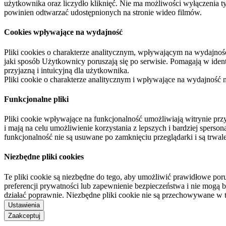
użytkownika oraz liczydło kliknięć. Nie ma możliwości wyłączenia t
powinien odtwarzać udostępnionych na stronie wideo filmów.
Cookies wpływające na wydajność
Pliki cookies o charakterze analitycznym, wpływającym na wydajność zb
jaki sposób Użytkownicy poruszają się po serwisie. Pomagają w ide
przyjazną i intuicyjną dla użytkownika.
Pliki cookie o charakterze analitycznym i wpływające na wydajność
Funkcjonalne pliki
Pliki cookie wpływające na funkcjonalność umożliwiają witrynie p
i mają na celu umożliwienie korzystania z lepszych i bardziej sperso
funkcjonalność nie są usuwane po zamknięciu przeglądarki i są trw
Niezbędne pliki cookies
Te pliki cookie są niezbędne do tego, aby umożliwić prawidłowe poru
preferencji prywatności lub zapewnienie bezpieczeństwa i nie mogą b
działać poprawnie. Niezbędne pliki cookie nie są przechowywane w 
Ustawienia
Zaakceptuj