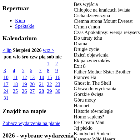
Bez wyjścia
Repertuar
Chłopiec na krańcach świata
Cicha dziewczyna
Kino
Ciemna strona Mount Everest
Spektakle
C'mon c'mon
Czas Apokalipsy: wersja reżyser
Kalendarium
Do utraty tchu
Drama
Drugie życie
< lip
Sierpień 2026
wrz >
Dzień objawienia
pon
wto
śro
czw
pią
sob
nie
Ekipa zwierzaków
1
2
Exit 8
3
4
5
6
7
8
9
Father Mother Sister Brother
Frances Ha
10
11
12
13
14
15
16
Ghost in The Shell
17
18
19
20
21
22
23
Głowa do wycierania
24
25
26
27
28
29
30
Gorzkie święta
31
Góra mocy
Hamnet
Znajdź na mapie
Historie równoległe
Homo sapiens?
Ice Cream Man
Zobacz wydarzenia na planie
Jej piekło
Kandydaci Śmierci
2026 - wybrane wydarzenia
Katseye: Wild Hearts