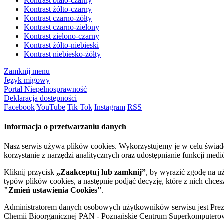
Kontrast biało-czarny
Kontrast żółto-czarny
Kontrast czarno-żółty
Kontrast czarno-zielony
Kontrast zielono-czarny
Kontrast żółto-niebieski
Kontrast niebiesko-żółty
Zamknij menu
Język migowy
Portal Niepełnosprawność
Deklaracja dostępności
Facebook
YouTube
Tik Tok
Instagram
RSS
Informacja o przetwarzaniu danych
Nasz serwis używa plików cookies. Wykorzystujemy je w celu świa
korzystanie z narzędzi analitycznych oraz udostępnianie funkcji me
Kliknij przycisk
„Zaakceptuj lub zamknij”
, by wyrazić zgodę na u
typów plików cookies, a następnie podjąć decyzję, które z nich chce
"Zmień ustawienia Cookies"
.
Administratorem danych osobowych użytkowników serwisu jest Prezyd
Chemii Bioorganicznej PAN - Poznańskie Centrum Superkomputerow