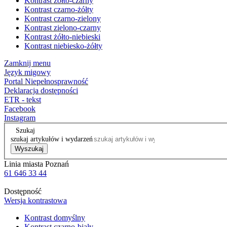
Kontrast żółto-czarny
Kontrast czarno-żółty
Kontrast czarno-zielony
Kontrast zielono-czarny
Kontrast żółto-niebieski
Kontrast niebiesko-żółty
Zamknij menu
Język migowy
Portal Niepełnosprawność
Deklaracja dostępności
ETR - tekst
Facebook
Instagram
Szukaj
szukaj artykułów i wydarzeń
Wyszukaj
Linia miasta Poznań
61 646 33 44
Dostępność
Wersja kontrastowa
Kontrast domyślny
Kontrast czarno-biały