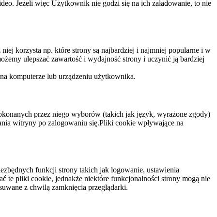
eo. Jeżeli więc Użytkownik nie godzi się na ich załadowanie, to nie
niej korzysta np. które strony są najbardziej i najmniej popularne i w
żemy ulepszać zawartość i wydajność strony i uczynić ją bardziej
 na komputerze lub urządzeniu użytkownika.
dokonanych przez niego wyborów (takich jak język, wyrażone zgody)
wania witryny po zalogowaniu się.Pliki cookie wpływające na
ezbędnych funkcji strony takich jak logowanie, ustawienia
 te pliki cookie, jednakże niektóre funkcjonalności strony mogą nie
suwane z chwilą zamknięcia przeglądarki.