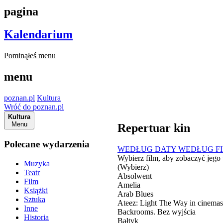
pagina
Kalendarium
Pominąłeś menu
menu
poznan.pl
Kultura
Wróć do poznan.pl
Kultura
Menu
Repertuar kin
Polecane wydarzenia
WEDŁUG DATY
WEDŁUG F
Wybierz film, aby zobaczyć jego
Muzyka
(Wybierz)
Teatr
Absolwent
Film
Amelia
Książki
Arab Blues
Sztuka
Ateez: Light The Way in cinemas
Inne
Backrooms. Bez wyjścia
Historia
Bałtyk