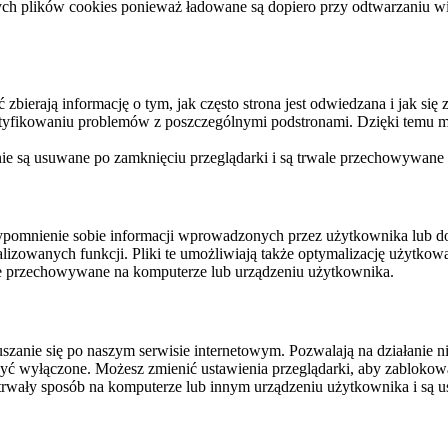
ych plików cookies ponieważ ładowane są dopiero przy odtwarzaniu wid
ierają informację o tym, jak często strona jest odwiedzana i jak się z 
ntyfikowaniu problemów z poszczególnymi podstronami. Dzięki temu mo
 nie są usuwane po zamknięciu przeglądarki i są trwale przechowywane
rzypomnienie sobie informacji wprowadzonych przez użytkownika lub 
nalizowanych funkcji. Pliki te umożliwiają także optymalizację użytko
ale przechowywane na komputerze lub urządzeniu użytkownika.
szanie się po naszym serwisie internetowym. Pozwalają na działanie ni
yć wyłączone. Możesz zmienić ustawienia przeglądarki, aby zablokować
trwały sposób na komputerze lub innym urządzeniu użytkownika i są u