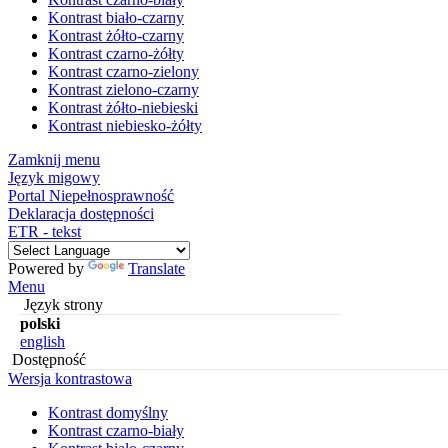
Kontrast biało-czarny
Kontrast żółto-czarny
Kontrast czarno-żółty
Kontrast czarno-zielony
Kontrast zielono-czarny
Kontrast żółto-niebieski
Kontrast niebiesko-żółty
Zamknij menu
Język migowy
Portal Niepełnosprawność
Deklaracja dostępności
ETR - tekst
Powered by
Translate
Menu
Język strony
polski
english
Dostępność
Wersja kontrastowa
Kontrast domyślny
Kontrast czarno-biały