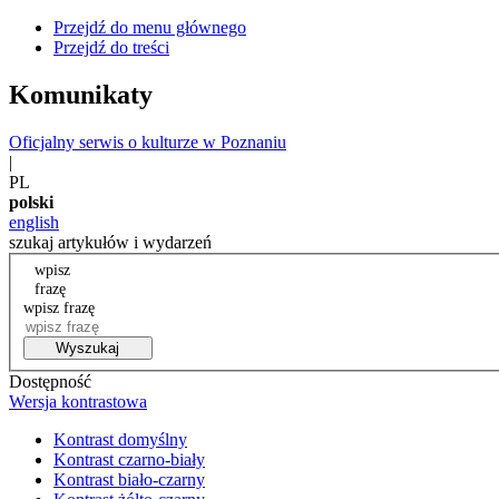
Przejdź do menu głównego
Przejdź do treści
Komunikaty
Oficjalny serwis o kulturze w Poznaniu
|
PL
polski
english
szukaj artykułów i wydarzeń
wpisz
frazę
wpisz frazę
Wyszukaj
Dostępność
Wersja kontrastowa
Kontrast domyślny
Kontrast czarno-biały
Kontrast biało-czarny