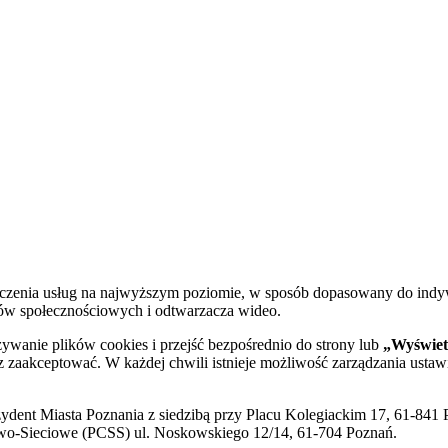
dczenia usług na najwyższym poziomie, w sposób dopasowany do indy
diów społecznościowych i odtwarzacza wideo.
żywanie plików cookies i przejść bezpośrednio do strony lub
„Wyświetl
sz zaakceptować. W każdej chwili istnieje możliwość zarządzania ustaw
ent Miasta Poznania z siedzibą przy Placu Kolegiackim 17, 61-841 P
o-Sieciowe (PCSS) ul. Noskowskiego 12/14, 61-704 Poznań.