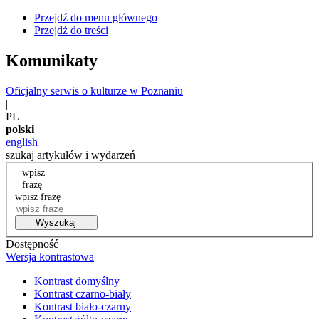
Przejdź do menu głównego
Przejdź do treści
Komunikaty
Oficjalny serwis o kulturze w Poznaniu
|
PL
polski
english
szukaj artykułów i wydarzeń
wpisz
frazę
wpisz frazę
Wyszukaj
Dostępność
Wersja kontrastowa
Kontrast domyślny
Kontrast czarno-biały
Kontrast biało-czarny