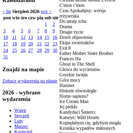
Kalendarium
C'mon c'mon
Czas Apokalipsy: wersja
< lip
Sierpień 2026
wrz >
reżyserska
pon
wto
śro
czw
pią
sob
nie
Do utraty tchu
1
2
Drama
3
4
5
6
7
8
9
Drugie życie
Dzień objawienia
10
11
12
13
14
15
16
Ekipa zwierzaków
17
18
19
20
21
22
23
Exit 8
24
25
26
27
28
29
30
Father Mother Sister Brother
31
Frances Ha
Ghost in The Shell
Znajdź na mapie
Głowa do wycierania
Gorzkie święta
Góra mocy
Zobacz wydarzenia na planie
Hamnet
Historie równoległe
2026 - wybrane
Homo sapiens?
wydarzenia
Ice Cream Man
Jej piekło
Wstęp
Kandydaci Śmierci
Styczeń
Katseye: Wild Hearts
Luty
Kopnęłabym cię, gdybym mogła
Marzec
Kronika wypadów miłosnych
Kwiecień