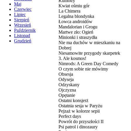
Kumotry
Maj
Kwiat ośmiu gór
Czerwiec
La Chimera
Lipiec
Legalna blondynka
Sierpień
Łowca androidów
Wrzesień
Mandalorian i Grogu
Październik
Martwe zło: Ogień
Listopad
Minionki i straszydła
Grudzień
Nie ma duchów w mieszkaniu na
Dobrej
Niesamowite przygody skarpetek
3. Ale kosmos!
Nimrods: A Green Day Comedy
O czym sobie nie mówimy
Obsesja
Odyseja
Odzyskany
Ojczyzna
Opętanie
Ostatni konsjerż
Ostatnia sesja w Paryżu
Pejzaż w kolorze sepii
Perfect days
Powrót do przyszłości II
Psi patrol i dinozaury