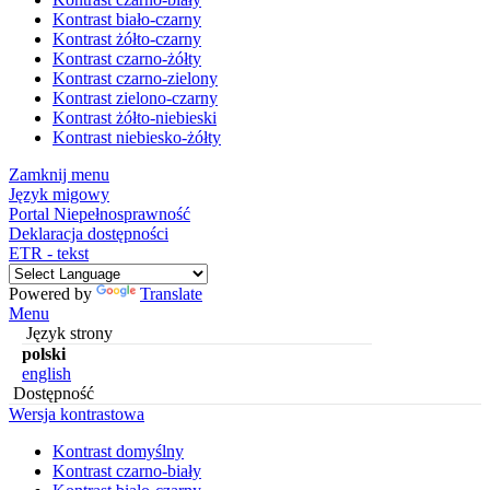
Kontrast biało-czarny
Kontrast żółto-czarny
Kontrast czarno-żółty
Kontrast czarno-zielony
Kontrast zielono-czarny
Kontrast żółto-niebieski
Kontrast niebiesko-żółty
Zamknij menu
Język migowy
Portal Niepełnosprawność
Deklaracja dostępności
ETR - tekst
Powered by
Translate
Menu
Język strony
polski
english
Dostępność
Wersja kontrastowa
Kontrast domyślny
Kontrast czarno-biały