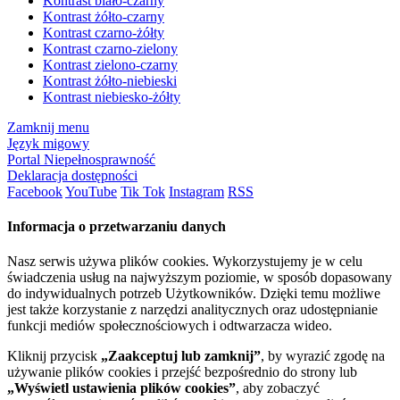
Kontrast biało-czarny
Kontrast żółto-czarny
Kontrast czarno-żółty
Kontrast czarno-zielony
Kontrast zielono-czarny
Kontrast żółto-niebieski
Kontrast niebiesko-żółty
Zamknij menu
Język migowy
Portal Niepełnosprawność
Deklaracja dostępności
Facebook
YouTube
Tik Tok
Instagram
RSS
Informacja o przetwarzaniu danych
Nasz serwis używa plików cookies. Wykorzystujemy je w celu
świadczenia usług na najwyższym poziomie, w sposób dopasowany
do indywidualnych potrzeb Użytkowników. Dzięki temu możliwe
jest także korzystanie z narzędzi analitycznych oraz udostępnianie
funkcji mediów społecznościowych i odtwarzacza wideo.
Kliknij przycisk
„Zaakceptuj lub zamknij”
, by wyrazić zgodę na
używanie plików cookies i przejść bezpośrednio do strony lub
„Wyświetl ustawienia plików cookies”
, aby zobaczyć