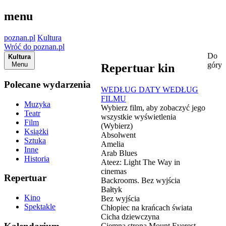
menu
poznan.pl
Kultura
Wróć do poznan.pl
Do
Kultura
Menu
góry
Repertuar kin
Polecane wydarzenia
WEDŁUG DATY
WEDŁUG
FILMU
Muzyka
Wybierz film, aby zobaczyć jego
Teatr
wszystkie wyświetlenia
Film
(Wybierz)
Książki
Absolwent
Sztuka
Amelia
Inne
Arab Blues
Historia
Ateez: Light The Way in
cinemas
Repertuar
Backrooms. Bez wyjścia
Bałtyk
Kino
Bez wyjścia
Spektakle
Chłopiec na krańcach świata
Cicha dziewczyna
Ciemna strona Mount Everest