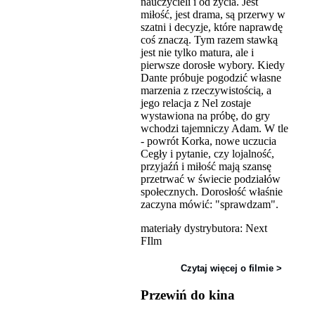
nauczycieli i od życia. Jest
miłość, jest drama, są przerwy w
szatni i decyzje, które naprawdę
coś znaczą. Tym razem stawką
jest nie tylko matura, ale i
pierwsze dorosłe wybory. Kiedy
Dante próbuje pogodzić własne
marzenia z rzeczywistością, a
jego relacja z Nel zostaje
wystawiona na próbę, do gry
wchodzi tajemniczy Adam. W tle
- powrót Korka, nowe uczucia
Cegły i pytanie, czy lojalność,
przyjaźń i miłość mają szansę
przetrwać w świecie podziałów
społecznych. Dorosłość właśnie
zaczyna mówić: "sprawdzam".
materiały dystrybutora: Next
FIlm
Czytaj więcej o filmie >
Przewiń do kina