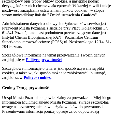
szczegółowy opis typów plików cookies, a następnie podjąć
decyzję, które z nich chcesz zaakceptować. W każdej chwili istnieje
możliwość zarządzania ustawieniami plików cookies - w stopce
strony umieściliśmy link do
"Zmień ustawienia Cookies"
.
Administratorem danych osobowych użytkowników serwisu jest
Prezydent Miasta Poznania z siedzibą przy Placu Kolegiackim 17,
61-841 Poznań, natomiast podmiotem przetwarzającym dane jest
Instytut Chemii Bioorganicznej PAN - Poznańskie Centrum
Superkomputerowo-Sieciowe (PCSS) ul. Noskowskiego 12/14, 61-
704 Poznań.
Szczegółowe informacje na temat przetwarzania Twoich danych
znajdują się w
Polityce prywatności
.
Szczegółowe informacje o tym, w jaki sposób używane są pliki
cookies, a także w jaki sposób można je zablokować lub usunąć,
znajdziesz w
Polityce cookies
.
Cenimy Twoją prywatność
Urząd Miasta Poznania odpowiedzialny za prowadzenie Miejskiego
Informatora Multimedialnego Miasta Poznania, zwraca szczególną
uwagę na przestrzeganie prawa użytkowników do prywatności.
Prezentowana informacja poniżej opisuje za co odpowiadają