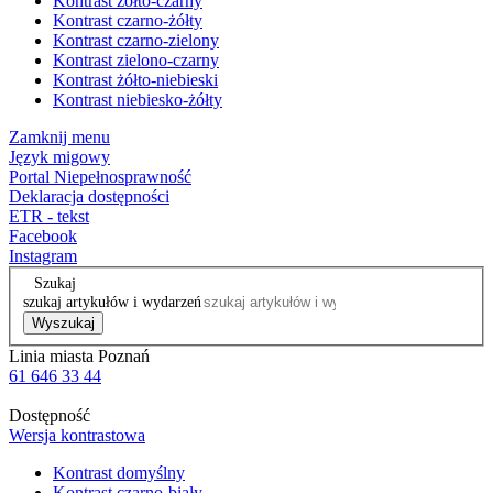
Kontrast żółto-czarny
Kontrast czarno-żółty
Kontrast czarno-zielony
Kontrast zielono-czarny
Kontrast żółto-niebieski
Kontrast niebiesko-żółty
Zamknij menu
Język migowy
Portal Niepełnosprawność
Deklaracja dostępności
ETR - tekst
Facebook
Instagram
Szukaj
szukaj artykułów i wydarzeń
Wyszukaj
Linia miasta Poznań
61 646 33 44
Dostępność
Wersja kontrastowa
Kontrast domyślny
Kontrast czarno-biały