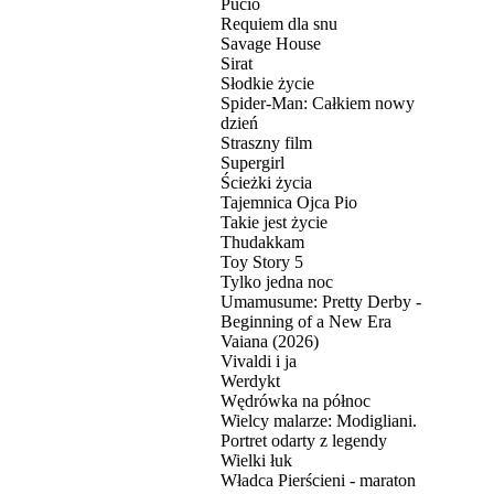
Pucio
Requiem dla snu
Savage House
Sirat
Słodkie życie
Spider-Man: Całkiem nowy
dzień
Straszny film
Supergirl
Ścieżki życia
Tajemnica Ojca Pio
Takie jest życie
Thudakkam
Toy Story 5
Tylko jedna noc
Umamusume: Pretty Derby -
Beginning of a New Era
Vaiana (2026)
Vivaldi i ja
Werdykt
Wędrówka na północ
Wielcy malarze: Modigliani.
Portret odarty z legendy
Wielki łuk
Władca Pierścieni - maraton