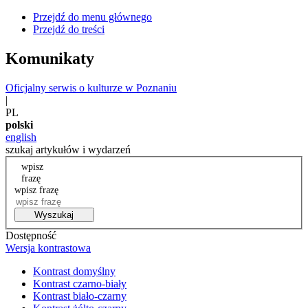
Przejdź do menu głównego
Przejdź do treści
Komunikaty
Oficjalny serwis o kulturze w Poznaniu
|
PL
polski
english
szukaj artykułów i wydarzeń
wpisz
frazę
wpisz frazę
Wyszukaj
Dostępność
Wersja kontrastowa
Kontrast domyślny
Kontrast czarno-biały
Kontrast biało-czarny