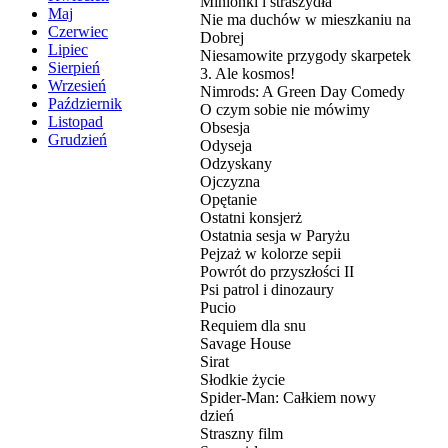
Minionki i straszydła
Maj
Nie ma duchów w mieszkaniu na
Czerwiec
Dobrej
Lipiec
Niesamowite przygody skarpetek
Sierpień
3. Ale kosmos!
Wrzesień
Nimrods: A Green Day Comedy
Październik
O czym sobie nie mówimy
Listopad
Obsesja
Grudzień
Odyseja
Odzyskany
Ojczyzna
Opętanie
Ostatni konsjerż
Ostatnia sesja w Paryżu
Pejzaż w kolorze sepii
Powrót do przyszłości II
Psi patrol i dinozaury
Pucio
Requiem dla snu
Savage House
Sirat
Słodkie życie
Spider-Man: Całkiem nowy
dzień
Straszny film