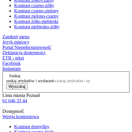
Kontrast żółto-czarny
Kontrast czarno-żółty
Kontrast czarno-zielony
Kontrast zielono-czarny
Kontrast żółto-niebieski
Kontrast niebiesko-żółty
Zamknij menu
Język migowy
Portal Niepełnosprawność
Deklaracja dostępności
ETR - tekst
Facebook
Instagram
Szukaj
szukaj artykułów i wydarzeń
Wyszukaj
Linia miasta Poznań
61 646 33 44
Dostępność
Wersja kontrastowa
Kontrast domyślny
Kontrast czarno-biały