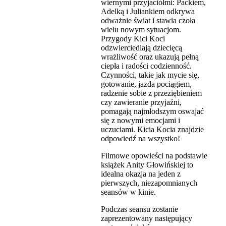
wiernymi przyjaciółmi: Packiem,
Adelką i Juliankiem odkrywa
odważnie świat i stawia czoła
wielu nowym sytuacjom.
Przygody Kici Koci
odzwierciedlają dziecięcą
wrażliwość oraz ukazują pełną
ciepła i radości codzienność.
Czynności, takie jak mycie się,
gotowanie, jazda pociągiem,
radzenie sobie z przeziębieniem
czy zawieranie przyjaźni,
pomagają najmłodszym oswajać
się z nowymi emocjami i
uczuciami. Kicia Kocia znajdzie
odpowiedź na wszystko!
Filmowe opowieści na podstawie
książek Anity Głowińskiej to
idealna okazja na jeden z
pierwszych, niezapomnianych
seansów w kinie.
Podczas seansu zostanie
zaprezentowany następujący