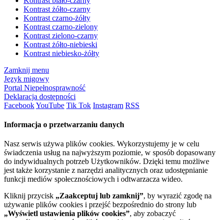
Kontrast biało-czarny
Kontrast żółto-czarny
Kontrast czarno-żółty
Kontrast czarno-zielony
Kontrast zielono-czarny
Kontrast żółto-niebieski
Kontrast niebiesko-żółty
Zamknij menu
Język migowy
Portal Niepełnosprawność
Deklaracja dostępności
Facebook
YouTube
Tik Tok
Instagram
RSS
Informacja o przetwarzaniu danych
Nasz serwis używa plików cookies. Wykorzystujemy je w celu
świadczenia usług na najwyższym poziomie, w sposób dopasowany
do indywidualnych potrzeb Użytkowników. Dzięki temu możliwe
jest także korzystanie z narzędzi analitycznych oraz udostępnianie
funkcji mediów społecznościowych i odtwarzacza wideo.
Kliknij przycisk
„Zaakceptuj lub zamknij”
, by wyrazić zgodę na
używanie plików cookies i przejść bezpośrednio do strony lub
„Wyświetl ustawienia plików cookies”
, aby zobaczyć