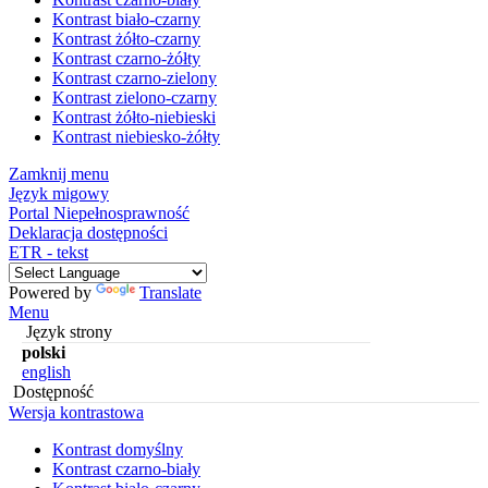
Kontrast biało-czarny
Kontrast żółto-czarny
Kontrast czarno-żółty
Kontrast czarno-zielony
Kontrast zielono-czarny
Kontrast żółto-niebieski
Kontrast niebiesko-żółty
Zamknij menu
Język migowy
Portal Niepełnosprawność
Deklaracja dostępności
ETR - tekst
Powered by
Translate
Menu
Język strony
polski
english
Dostępność
Wersja kontrastowa
Kontrast domyślny
Kontrast czarno-biały