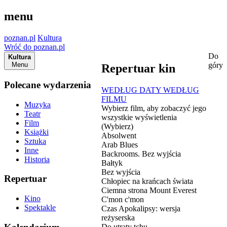
menu
poznan.pl
Kultura
Wróć do poznan.pl
Do
Kultura
Menu
góry
Repertuar kin
Polecane wydarzenia
WEDŁUG DATY
WEDŁUG
FILMU
Muzyka
Wybierz film, aby zobaczyć jego
Teatr
wszystkie wyświetlenia
Film
(Wybierz)
Książki
Absolwent
Sztuka
Arab Blues
Inne
Backrooms. Bez wyjścia
Historia
Bałtyk
Bez wyjścia
Repertuar
Chłopiec na krańcach świata
Ciemna strona Mount Everest
Kino
C'mon c'mon
Spektakle
Czas Apokalipsy: wersja
reżyserska
Do utraty tchu