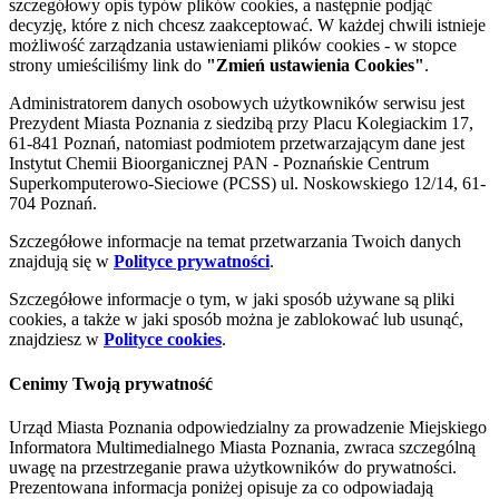
szczegółowy opis typów plików cookies, a następnie podjąć
decyzję, które z nich chcesz zaakceptować. W każdej chwili istnieje
możliwość zarządzania ustawieniami plików cookies - w stopce
strony umieściliśmy link do
"Zmień ustawienia Cookies"
.
Administratorem danych osobowych użytkowników serwisu jest
Prezydent Miasta Poznania z siedzibą przy Placu Kolegiackim 17,
61-841 Poznań, natomiast podmiotem przetwarzającym dane jest
Instytut Chemii Bioorganicznej PAN - Poznańskie Centrum
Superkomputerowo-Sieciowe (PCSS) ul. Noskowskiego 12/14, 61-
704 Poznań.
Szczegółowe informacje na temat przetwarzania Twoich danych
znajdują się w
Polityce prywatności
.
Szczegółowe informacje o tym, w jaki sposób używane są pliki
cookies, a także w jaki sposób można je zablokować lub usunąć,
znajdziesz w
Polityce cookies
.
Cenimy Twoją prywatność
Urząd Miasta Poznania odpowiedzialny za prowadzenie Miejskiego
Informatora Multimedialnego Miasta Poznania, zwraca szczególną
uwagę na przestrzeganie prawa użytkowników do prywatności.
Prezentowana informacja poniżej opisuje za co odpowiadają