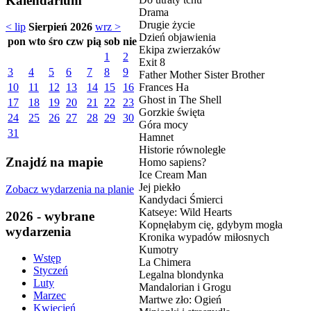
Kalendarium
Drama
Drugie życie
< lip
Sierpień 2026
wrz >
Dzień objawienia
pon
wto
śro
czw
pią
sob
nie
Ekipa zwierzaków
1
2
Exit 8
3
4
5
6
7
8
9
Father Mother Sister Brother
Frances Ha
10
11
12
13
14
15
16
Ghost in The Shell
17
18
19
20
21
22
23
Gorzkie święta
24
25
26
27
28
29
30
Góra mocy
31
Hamnet
Historie równoległe
Znajdź na mapie
Homo sapiens?
Ice Cream Man
Jej piekło
Zobacz wydarzenia na planie
Kandydaci Śmierci
Katseye: Wild Hearts
2026 - wybrane
Kopnęłabym cię, gdybym mogła
wydarzenia
Kronika wypadów miłosnych
Kumotry
Wstęp
La Chimera
Styczeń
Legalna blondynka
Luty
Mandalorian i Grogu
Marzec
Martwe zło: Ogień
Kwiecień